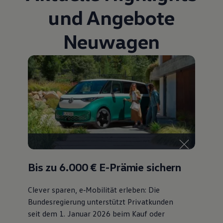
Kostensimulator
und Angebote
Autonomes Fahren
Mehr zum ID. Buzz
Neuwagen
Online Beratung
California Welt
California Club
California Magazin & Ratgeber
Vanlife
Ratgeber
Routen & Reisen
California Reisen & Erlebnisse
California App
California Lifestyle & Zubehör
Übernachten im California
Marke
Unternehmen
Karriere
Karriere im Unternehmen
Bis zu 6.000 €
E-Prämie sichern
Karriere im Autohaus
Nachhaltigkeit
Kunden
Clever sparen, e‑Mobilität erleben: Die
Gesellschaft
Bundesregierung unterstützt Privatkunden
Natur
seit dem 1. Januar 2026 beim Kauf oder
Events
Rückblick VW Bus Festival 2023