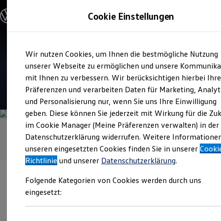
Modelle & Konfigurator
Cookie Einstellungen
Nutzfahrzeuge
Nutzfahrzeugkategorien entdecken
Modelle konfigurieren
Konfiguration laden
Zum
Zum
Modelle vergleichen
Verkauf und Service
Wir nutzen Cookies, um Ihnen die bestmögliche Nutzung
Hauptinhalt
Footer
Vorgängermodelle und Oldtimer
Otto Grimm Nutzfahrzeuge
springen
springen
unserer Webseite zu ermöglichen und unsere Kommunika
Vorgängermodelle
Oldtimer
mit Ihnen zu verbessern. Wir berücksichtigen hierbei Ihr
Bulli Historie
4.7
|
38 Bewertungen
Präferenzen und verarbeiten Daten für Marketing, Analyt
Branchenlösungen & Gewerbekunden
und Personalisierung nur, wenn Sie uns Ihre Einwilligung
Umbaulösungen und Hersteller finden
Auf- und Umbauten entdecken & konfigurieren
geben. Diese können Sie jederzeit mit Wirkung für die Zu
Groß- und Sonderkunden
im Cookie Manager (Meine Präferenzen verwalten) in der
Großkunden
Datenschutzerklärung widerrufen. Weitere Informatione
Kommunen & Behörden
Journalisten
unseren eingesetzten Cookies finden Sie in unserer
Cooki
Sportvereine
Richtlinie
und unserer
Datenschutzerklärung
.
Branchenlösungen
Bau & Handwerk
Folgende Kategorien von Cookies werden durch uns
Gewerbliche Personenbeförderung
Service & mobile Werkstätten
eingesetzt:
Kurier, Logistik & Handel
Menschen mit Behinderung
Verantwortlich für die Inhalte auf dieser Seite ist die Otto Grimm
Kühlfahrzeuge
GmbH - Co. KG
(
Impressum & Rechtliches
)