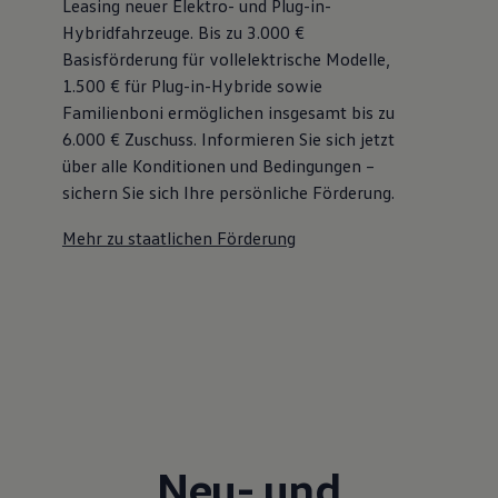
Leasing neuer Elektro- und Plug-in-
75 Jahre Bulli Jubiläum
Hybridfahrzeuge. Bis zu 3.000 €
Bulli Magazin
Basisförderung für vollelektrische Modelle,
Fahrzeugabholung ab Werk
1.500 € für Plug-in-Hybride sowie
Familienboni ermöglichen insgesamt bis zu
6.000 €
Zuschuss⁠. Informieren Sie sich jetzt
über alle Konditionen und Bedingungen –
sichern Sie sich Ihre persönliche Förderung.
Mehr zu staatlichen Förderung
Neu- und