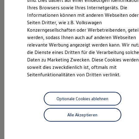
sind. Dies basiert auf einer eindeutigen Identifikatio
Hilfreiches für Besitzer
Ihres Browsers sowie Ihres Internetgeräts. Die
Digitales Bordbuch
Informationen können mit anderen Webseiten oder
Fahrerassistenz- und Sicherheitssysteme
Kontrollleuchten
Seiten Dritter, wie z.B. Volkswagen
Kurzfahrprofile und Ölverdünnung
Konzerngesellschaften oder Werbetreibenden, getei
Batterieverordnung
Beratung
werden, sodass Ihnen auch auf anderen Webseiten
XTL-Dieselkraftstoff
Ersatzteile und Betriebsflüssigkeiten
relevante Werbung angezeigt werden kann. Wir nut
Original Zubehör und Lifestyle Produkte
die Dienste eines Dritten für die Verarbeitung solche
myVolkswagen
Daten zu Marketing Zwecken. Diese Cookies werden
myVolkswagen Business
Elektrisch & Autonom
soweit dies zweckdienlich ist, oftmals mit
Angebote
Elektro - & Hybridfahrzeuge
Seitenfunktionalitäten von Dritten verlinkt.
Unser Ansatz
Klimafreundlicher Strom
Reichweite & Ladelösungen
Reichweitensimulator
Ladezeitensimulator
Optionale Cookies ablehnen
Servicetermin anfragen
Ladelösungen für Privatkunden
Ladelösungen für Gewerbekunden
Alle Akzeptieren
Wallbox und Ladekabel
Bidirektionales Laden
Förderung & Kosten der Elektrofahrzeuge
Aktuelle Highlights
Fördermöglichkeiten für Privatkunden
Fördermöglichkeiten für Gewerbekunden