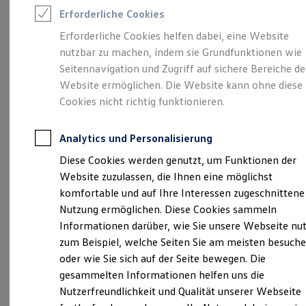
Feuerwehr
Erforderliche Cookies
Rettungsdienste
ONE Business ID Vorteile
Erforderliche Cookies helfen dabei, eine Website
Fahrzeugsuche & Marktplatz
Unsere 
nutzbar zu machen, indem sie Grundfunktionen wie
Fahrzeugsuche
Fahrzeuge online kaufen
Seitennavigation und Zugriff auf sichere Bereiche de
Digitaler Marktplatz
Website ermöglichen. Die Website kann ohne diese
Kauf & Finanzierung
Zörbiger Straße 2, 06749 Bitterfeld-Wolfen OT
Cookies nicht richtig funktionieren.
Online-Fahrzeugbewertung
Bitterfeld
Aktionen & Angebote
E-Auto-Förderung
Analytics und Personalisierung
Für Privatkunden
Montag
-
Freitag
08:00
-
18:00
Uhr
Für Gewerbekunden
Diese Cookies werden genutzt, um Funktionen der
Samstag
08:00
-
12:00
Uhr
Profi Paket
Website zuzulassen, die Ihnen eine möglichst
TopDeal
Gebrauchtwagen
komfortable und auf Ihre Interessen zugeschnittene
+49 3493 3740
ProfiPartner für Gebrauchtwagen
Nutzung ermöglichen. Diese Cookies sammeln
Zertifizierte Gebrauchtwagen
Informationen darüber, wie Sie unsere Webseite nu
Finanzierung
Ansprechpartner
Für Privatkunden
zum Beispiel, welche Seiten Sie am meisten besuch
Für Gewerbekunden
oder wie Sie sich auf der Seite bewegen. Die
Leasing
gesammelten Informationen helfen uns die
Für Privatkunden
Termin vereinbaren
Für Gewerbekunden
Nutzerfreundlichkeit und Qualität unserer Webseite
Versicherungen & Garantien