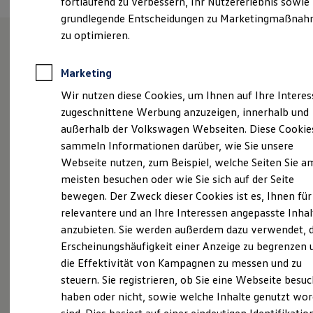
fortlaufend zu verbessern, Ihr Nutzererlebnis sowie
Garantien
grundlegende Entscheidungen zu Marketingmaßna
Kfz-Versicherung für Nutzfahrzeuge
Restschuldversicherung
zu optimieren.
Wartungsverträge
Besitzer & Service
Unsere Leistungen
im
Reparatur & Service
Marketing
Sommer-Special
Überblick
Wir nutzen diese Cookies, um Ihnen auf Ihre Intere
Reparatur, Pflege & Inspektion
Servicetermin anfragen
zugeschnittene Werbung anzuzeigen, innerhalb und
Service-Vorteile bei Volkswagen Nutzfahrzeuge
Neuwagen
Nutzfahrzeuge
außerhalb der Volkswagen Webseiten. Diese Cookie
ServicePlus
sammeln Informationen darüber, wie Sie unsere
Economy Service
Neuwagen Caddy - Multivan -
Räder & Reifen Service
Webseite nutzen, zum Beispiel, welche Seiten Sie a
California
Ersatzfahrzeuge
meisten besuchen oder wie Sie sich auf der Seite
Notdienst und Pannenhilfe
ID.
Buzz
bewegen. Der Zweck dieser Cookies ist es, Ihnen für
Software, Konnektivität & Apps
California App
relevantere und an Ihre Interessen angepasste Inhal
Service
VW Connect für Ihren ID. Buzz
anzubieten. Sie werden außerdem dazu verwendet, d
VW Connect für Ihren Transporter/Caravelle
Erscheinungshäufigkeit einer Anzeige zu begrenzen 
VW Connect für Ihren Amarok
VW Connect für andere Modelle
die Effektivität von Kampagnen zu messen und zu
Connect Pro
steuern. Sie registrieren, ob Sie eine Webseite besuc
Fleet Interface Data
haben oder nicht, sowie welche Inhalte genutzt wo
Multistop Pathfinder
Übersicht Software Updates
Probefahrt