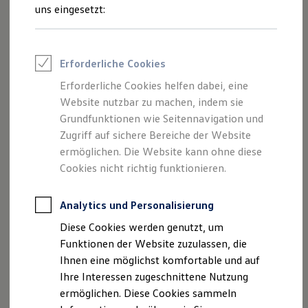
und Angeboten, die auf dieser Webseite
Rettungsdienste
uns eingesetzt:
ONE Business ID Vorteile
speziell aufgeführt sind.
Fahrzeugsuche & Marktplatz
Fahrzeugsuche
Fahrzeuge online kaufen
Erforderliche Cookies
Digitaler Marktplatz
Kauf & Finanzierung
Erforderliche Cookies helfen dabei, eine
Impressum
Online-Fahrzeugbewertung
Website nutzbar zu machen, indem sie
Aktionen & Angebote
E-Auto-Förderung
Grundfunktionen wie Seitennavigation und
Datenschutzerklärung
Für Privatkunden
Zugriff auf sichere Bereiche der Website
Für Gewerbekunden
ermöglichen. Die Website kann ohne diese
Profi Paket
TopDeal
Cookies nicht richtig funktionieren.
Impressum
Gebrauchtwagen
ProfiPartner für Gebrauchtwagen
Zertifizierte Gebrauchtwagen
Analytics und Personalisierung
Otto Grimm GmbH & Co. KG
Finanzierung
Diese Cookies werden genutzt, um
Für Privatkunden
Zörbiger Straße 2
Für Gewerbekunden
Funktionen der Website zuzulassen, die
Leasing
Ihnen eine möglichst komfortable und auf
Für Privatkunden
06749 Bitterfeld-Wolfen
Ihre Interessen zugeschnittene Nutzung
Für Gewerbekunden
Versicherungen & Garantien
ermöglichen. Diese Cookies sammeln
Telefonnummer: 034933740
Garantien