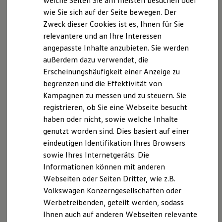
welche Seiten Sie am meisten besuchen oder
Allgemeine Verbraucherschlichtungsstelle des
Digitales Bordbuch
wie Sie sich auf der Seite bewegen. Der
Fahrerassistenz- und Sicherheitssysteme
Zentrums für Schlichtung e.V.
Zweck dieser Cookies ist es, Ihnen für Sie
Kontrollleuchten
Kurzfahrprofile und Ölverdünnung
relevantere und an Ihre Interessen
Straßburger Straße 8
Batterieverordnung
angepasste Inhalte anzubieten. Sie werden
XTL-Dieselkraftstoff
außerdem dazu verwendet, die
Ersatzteile und Betriebsflüssigkeiten
77694 Kehl am Rhein
Original Zubehör und Lifestyle Produkte
Erscheinungshäufigkeit einer Anzeige zu
myVolkswagen
https://verbraucher‐schlichter.de
begrenzen und die Effektivität von
myVolkswagen Business
Kampagnen zu messen und zu steuern. Sie
Elektrisch & Autonom
Für die Durchführung des Streitbeilegungsverfahrens
Elektro - & Hybridfahrzeuge
registrieren, ob Sie eine Webseite besucht
Unser Ansatz
besteht die Möglichkeit, die Online‐
haben oder nicht, sowie welche Inhalte
Klimafreundlicher Strom
Streitbeilegungsplattform (kurz „OS‐Plattform“) als
genutzt worden sind. Dies basiert auf einer
Reichweite & Ladelösungen
Anlaufstelle
Reichweitensimulator
eindeutigen Identifikation Ihres Browsers
Ladezeitensimulator
sowie Ihres Internetgeräts. Die
Ladelösungen für Privatkunden
für Verbraucher und Unternehmer, welche aus online
Informationen können mit anderen
Ladelösungen für Gewerbekunden
geschlossenen Rechtsgeschäften erwachsene
Wallbox und Ladekabel
Webseiten oder Seiten Dritter, wie z.B.
Bidirektionales Laden
Streitigkeiten außergerichtlich beilegen möchten, u
Volkswagen Konzerngesellschaften oder
Förderung & Kosten der Elektrofahrzeuge
Werbetreibenden, geteilt werden, sodass
Fördermöglichkeiten für Privatkunden
Fördermöglichkeiten für Gewerbekunden
Ihnen auch auf anderen Webseiten relevante
Kostensimulator