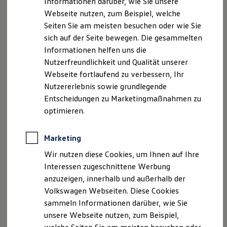
Informationen darüber, wie Sie unsere
Kfz-Versicherung für Nutzfahrzeuge
Webseite nutzen, zum Beispiel, welche
Restschuldversicherung
Faxnummer: 03493374116
Wartungsverträge
Seiten Sie am meisten besuchen oder wie Sie
Besitzer & Service
sich auf der Seite bewegen. Die gesammelten
E-Mail:
info@otto-grimm.de
Reparatur & Service
Informationen helfen uns die
Sommer-Special
Reparatur, Pflege & Inspektion
Nutzerfreundlichkeit und Qualität unserer
Umsatzst.-ID-Nr.: DE813383477
Servicetermin anfragen
Webseite fortlaufend zu verbessern, Ihr
Service-Vorteile bei Volkswagen Nutzfahrzeuge
Registergericht: Amtsgericht Stendal HRA 12238
Nutzererlebnis sowie grundlegende
ServicePlus
Economy Service
Entscheidungen zu Marketingmaßnahmen zu
Räder & Reifen Service
Steuernummer: 116/114/42523
optimieren.
Ersatzfahrzeuge
Notdienst und Pannenhilfe
Geschäftsführer: Michael Kießling
Software, Konnektivität & Apps
Marketing
California App
Hinweis gemäß § 36
VW Connect für Ihren ID. Buzz
Wir nutzen diese Cookies, um Ihnen auf Ihre
VW Connect für Ihren Transporter/Caravelle
Verbraucherstreitbeilegungsgesetz (VSBG)
Interessen zugeschnittene Werbung
VW Connect für Ihren Amarok
anzuzeigen, innerhalb und außerhalb der
VW Connect für andere Modelle
Wir sind zur Teilnahme an einem
Connect Pro
Volkswagen Webseiten. Diese Cookies
Fleet Interface Data
Streitbeilegungsverfahren bei folgender
sammeln Informationen darüber, wie Sie
Multistop Pathfinder
Verbraucherschlichtungsstelle bereit:
unsere Webseite nutzen, zum Beispiel,
Übersicht Software Updates
Hilfreiches für Besitzer