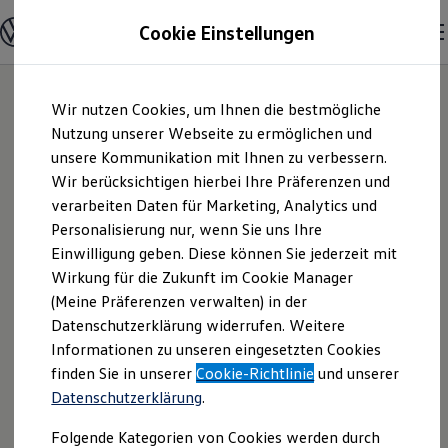
Modelle & Konfigurator
Cookie Einstellungen
Nutzfahrzeuge
Nutzfahrzeugkategorien entdecken
Modelle konfigurieren
Konfiguration laden
Zum
Zum
Modelle vergleichen
Wir nutzen Cookies, um Ihnen die bestmögliche
Hauptinhalt
Footer
Vorgängermodelle und Oldtimer
springen
springen
Nutzung unserer Webseite zu ermöglichen und
Vorgängermodelle
Oldtimer
unsere Kommunikation mit Ihnen zu verbessern.
Otto Grimm GmbH
Bulli Historie
Wir berücksichtigen hierbei Ihre Präferenzen und
Branchenlösungen & Gewerbekunden
verarbeiten Daten für Marketing, Analytics und
Umbaulösungen und Hersteller finden
& Co. KG |
Auf- und Umbauten entdecken & konfigurieren
Personalisierung nur, wenn Sie uns Ihre
Groß- und Sonderkunden
Einwilligung geben. Diese können Sie jederzeit mit
Impressum &
Großkunden
Wirkung für die Zukunft im Cookie Manager
Kommunen & Behörden
Journalisten
(Meine Präferenzen verwalten) in der
Rechtliches
Sportvereine
Datenschutzerklärung widerrufen. Weitere
Branchenlösungen
Informationen zu unseren eingesetzten Cookies
Bau & Handwerk
Gewerbliche Personenbeförderung
Hier finden Sie Informationen über die
finden Sie in unserer
Cookie-Richtlinie
und unserer
Service & mobile Werkstätten
Datenschutzerklärung
.
Otto Grimm GmbH & Co. KG als
Kurier, Logistik & Handel
Kühlfahrzeuge
verantwortliche Anbieterin von Inhalten
Folgende Kategorien von Cookies werden durch
Feuerwehr