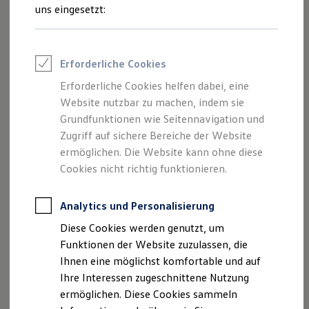
und Angeboten, die auf dieser Webseite
Rettungsdienste
uns eingesetzt:
ONE Business ID Vorteile
speziell aufgeführt sind.
Fahrzeugsuche & Marktplatz
Fahrzeugsuche
Fahrzeuge online kaufen
Erforderliche Cookies
Digitaler Marktplatz
Kauf & Finanzierung
Erforderliche Cookies helfen dabei, eine
Impressum
Online-Fahrzeugbewertung
Website nutzbar zu machen, indem sie
Aktionen & Angebote
E-Auto-Förderung
Grundfunktionen wie Seitennavigation und
Datenschutzerklärung
Für Privatkunden
Zugriff auf sichere Bereiche der Website
Für Gewerbekunden
ermöglichen. Die Website kann ohne diese
Profi Paket
TopDeal
Cookies nicht richtig funktionieren.
Impressum
Gebrauchtwagen
ProfiPartner für Gebrauchtwagen
Zertifizierte Gebrauchtwagen
Analytics und Personalisierung
Autohaus Ostermaier GmbH
Finanzierung
Diese Cookies werden genutzt, um
Landshuter Straße 9
Für Privatkunden
Für Gewerbekunden
Funktionen der Website zuzulassen, die
D-84137 Vilsbiburg
Leasing
Ihnen eine möglichst komfortable und auf
Für Privatkunden
Tel.: +49 8741 96 33 -0
Ihre Interessen zugeschnittene Nutzung
Für Gewerbekunden
Fax: +49 8741 96 33 -8100
Versicherungen & Garantien
ermöglichen. Diese Cookies sammeln
Garantien
Mail:
info@ostermaier.de