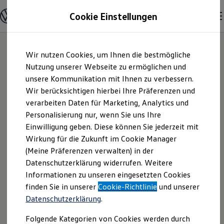
Modelle & Konfigurator
Cookie Einstellungen
Nutzfahrzeuge
Nutzfahrzeugkategorien entdecken
Modelle konfigurieren
Konfiguration laden
Zum
Zum
Modelle vergleichen
Wir nutzen Cookies, um Ihnen die bestmögliche
Hauptinhalt
Footer
Vorgängermodelle und Oldtimer
springen
springen
Nutzung unserer Webseite zu ermöglichen und
Vorgängermodelle
Oldtimer
unsere Kommunikation mit Ihnen zu verbessern.
Autohaus
Bulli Historie
Wir berücksichtigen hierbei Ihre Präferenzen und
Branchenlösungen & Gewerbekunden
verarbeiten Daten für Marketing, Analytics und
Umbaulösungen und Hersteller finden
Ostermaier GmbH |
Auf- und Umbauten entdecken & konfigurieren
Personalisierung nur, wenn Sie uns Ihre
Groß- und Sonderkunden
Einwilligung geben. Diese können Sie jederzeit mit
Impressum &
Großkunden
Wirkung für die Zukunft im Cookie Manager
Kommunen & Behörden
Journalisten
(Meine Präferenzen verwalten) in der
Rechtliches
Sportvereine
Datenschutzerklärung widerrufen. Weitere
Branchenlösungen
Informationen zu unseren eingesetzten Cookies
Bau & Handwerk
Gewerbliche Personenbeförderung
Hier finden Sie Informationen über die
finden Sie in unserer
Cookie-Richtlinie
und unserer
Service & mobile Werkstätten
Datenschutzerklärung
.
Autohaus Ostermaier GmbH als
Kurier, Logistik & Handel
Kühlfahrzeuge
verantwortliche Anbieterin von Inhalten
Folgende Kategorien von Cookies werden durch
Feuerwehr