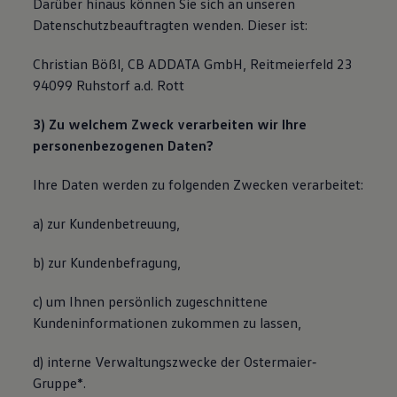
Darüber hinaus können Sie sich an unseren
Bulli Magazin
Datenschutzbeauftragten wenden. Dieser ist:
Fahrzeugabholung ab Werk
Uptime
Christian Bößl, CB ADDATA GmbH, Reitmeierfeld 23
94099 Ruhstorf a.d. Rott
3) Zu welchem Zweck verarbeiten wir Ihre
personenbezogenen Daten?
Ihre Daten werden zu folgenden Zwecken verarbeitet:
a) zur Kundenbetreuung,
b) zur Kundenbefragung,
c) um Ihnen persönlich zugeschnittene
Kundeninformationen zukommen zu lassen,
d) interne Verwaltungszwecke der Ostermaier‐
Gruppe*.