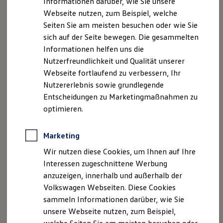
Informationen darüber, wie Sie unsere
Kfz-Versicherung für Nutzfahrzeuge
Webseite nutzen, zum Beispiel, welche
Restschuldversicherung
Geschäftsführer:
Wartungsverträge
Seiten Sie am meisten besuchen oder wie Sie
Besitzer & Service
Thomas Henche, Dirk Weißner
sich auf der Seite bewegen. Die gesammelten
Reparatur & Service
Informationen helfen uns die
Sommer-Special
Handelsregister:
Reparatur, Pflege & Inspektion
Nutzerfreundlichkeit und Qualität unserer
Amtsgericht Landshut: HRB 1570
Servicetermin anfragen
Webseite fortlaufend zu verbessern, Ihr
Service-Vorteile bei Volkswagen Nutzfahrzeuge
Nutzererlebnis sowie grundlegende
ServicePlus
Umsatzsteuer-ID:
Economy Service
Entscheidungen zu Marketingmaßnahmen zu
Umsatzsteuer-Identifikationsnummer nach §27a
Räder & Reifen Service
optimieren.
Umsatzsteuergesetz:DE 811 333 307
Ersatzfahrzeuge
Notdienst und Pannenhilfe
Software, Konnektivität & Apps
Versicherungsvermittlerregister
Marketing
California App
(
www.vermittlerregister.info
)
VW Connect für Ihren ID. Buzz
Wir nutzen diese Cookies, um Ihnen auf Ihre
VW Connect für Ihren Transporter/Caravelle
Interessen zugeschnittene Werbung
VW Connect für Ihren Amarok
Die Autohaus Ostermaier GmbH ist als
anzuzeigen, innerhalb und außerhalb der
VW Connect für andere Modelle
Versicherungsvertreter mit Erlaubnisbefreiung nach §
Connect Pro
Volkswagen Webseiten. Diese Cookies
34d Abs. 6 GewO (produktakzessorisch) in das
Fleet Interface Data
sammeln Informationen darüber, wie Sie
Multistop Pathfinder
Versicherungsvermittlerregister bei der IHK München
unsere Webseite nutzen, zum Beispiel,
Übersicht Software Updates
unter der Registrierungsnummer D-UTDS-5RHRRM-
Hilfreiches für Besitzer