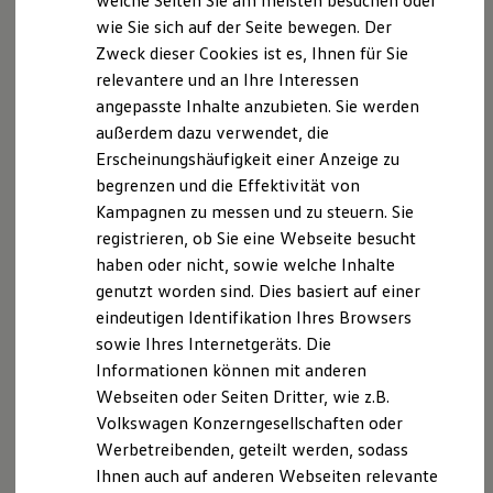
welche Seiten Sie am meisten besuchen oder
34 eingetragen.
Digitales Bordbuch
wie Sie sich auf der Seite bewegen. Der
Fahrerassistenz- und Sicherheitssysteme
Zweck dieser Cookies ist es, Ihnen für Sie
Kontrollleuchten
Aufsichtsbehörde:
Kurzfahrprofile und Ölverdünnung
relevantere und an Ihre Interessen
IHK für München und Oberbayern, Max-Joseph-
Batterieverordnung
angepasste Inhalte anzubieten. Sie werden
Straße 2, 80333 München,
XTL-Dieselkraftstoff
www.ihk-muenchen.de
außerdem dazu verwendet, die
Ersatzteile und Betriebsflüssigkeiten
Original Zubehör und Lifestyle Produkte
Erscheinungshäufigkeit einer Anzeige zu
Inhaltlich verantwortliche gem. § 55 Abs. 2 RStV
myVolkswagen
begrenzen und die Effektivität von
Franziska Beck, Landshuter Str. 9, 84137 Vilsbiburg
myVolkswagen Business
Kampagnen zu messen und zu steuern. Sie
Elektrisch & Autonom
Elektro - & Hybridfahrzeuge
Hinweis gem. § 36 Verbraucherstreitbeilegungsgesetz
registrieren, ob Sie eine Webseite besucht
Unser Ansatz
(VSBG)
haben oder nicht, sowie welche Inhalte
Klimafreundlicher Strom
Die Autohaus Ostermaier GmbH ist zur Teilnahme an
genutzt worden sind. Dies basiert auf einer
Reichweite & Ladelösungen
Reichweitensimulator
einem Streitbeilegungsverfahren vor einer
eindeutigen Identifikation Ihres Browsers
Ladezeitensimulator
Verbraucherschlichtungsstelle nicht bereit und hierzu
sowie Ihres Internetgeräts. Die
Ladelösungen für Privatkunden
auch nicht verpflichtet.
Informationen können mit anderen
Ladelösungen für Gewerbekunden
Wallbox und Ladekabel
Webseiten oder Seiten Dritter, wie z.B.
Bidirektionales Laden
Volkswagen Konzerngesellschaften oder
Förderung & Kosten der Elektrofahrzeuge
Werbetreibenden, geteilt werden, sodass
Fördermöglichkeiten für Privatkunden
Datenschutzerklärung
Fördermöglichkeiten für Gewerbekunden
Ihnen auch auf anderen Webseiten relevante
Kostensimulator