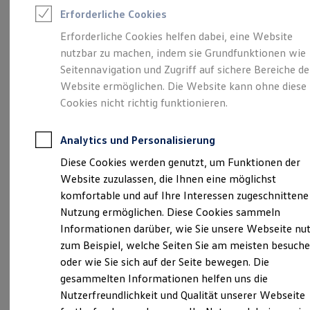
Rettungsdienste
Verantwortlich für die Inhalte auf dieser Seite ist die Autohaus
Erforderliche Cookies
ONE Business ID Vorteile
Ostermaier GmbH
(
Impressum & Rechtliches
)
Fahrzeugsuche & Marktplatz
Erforderliche Cookies helfen dabei, eine Website
Fahrzeugsuche
nutzbar zu machen, indem sie Grundfunktionen wie
Fahrzeuge online kaufen
Digitaler Marktplatz
Seitennavigation und Zugriff auf sichere Bereiche de
Unsere 
Kauf & Finanzierung
Website ermöglichen. Die Website kann ohne diese
Online-Fahrzeugbewertung
Cookies nicht richtig funktionieren.
Aktionen & Angebote
E-Auto-Förderung
Chamer Straße 50, 94315 Straubing
Für Privatkunden
Analytics und Personalisierung
Für Gewerbekunden
Montag
-
Freitag
07:00
-
18:00
Uhr
Profi Paket
Diese Cookies werden genutzt, um Funktionen der
TopDeal
Samstag
08:00
-
13:00
Uhr
Website zuzulassen, die Ihnen eine möglichst
Gebrauchtwagen
ProfiPartner für Gebrauchtwagen
komfortable und auf Ihre Interessen zugeschnittene
Zertifizierte Gebrauchtwagen
straubing@ostermaier.de
Nutzung ermöglichen. Diese Cookies sammeln
Finanzierung
Informationen darüber, wie Sie unsere Webseite nu
Für Privatkunden
+49 9421 84020
Für Gewerbekunden
zum Beispiel, welche Seiten Sie am meisten besuch
Leasing
oder wie Sie sich auf der Seite bewegen. Die
Für Privatkunden
gesammelten Informationen helfen uns die
Für Gewerbekunden
Ansprechpartner
Versicherungen & Garantien
Nutzerfreundlichkeit und Qualität unserer Webseite
Garantien