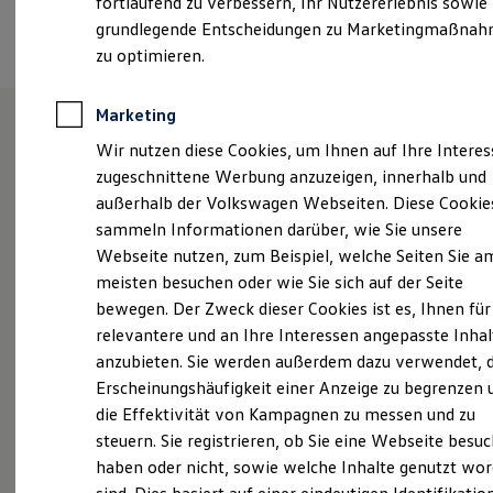
fortlaufend zu verbessern, Ihr Nutzererlebnis sowie
Kfz-Versicherung für Nutzfahrzeuge
Termin vereinbaren
grundlegende Entscheidungen zu Marketingmaßna
Restschuldversicherung
Wartungsverträge
zu optimieren.
Besitzer & Service
Reparatur & Service
Sommer-Special
Marketing
Reparatur, Pflege & Inspektion
Wir nutzen diese Cookies, um Ihnen auf Ihre Intere
Servicetermin anfragen
Unsere Leistungen
im
Service-Vorteile bei Volkswagen Nutzfahrzeuge
zugeschnittene Werbung anzuzeigen, innerhalb und
ServicePlus
Überblick
außerhalb der Volkswagen Webseiten. Diese Cookie
Economy Service
sammeln Informationen darüber, wie Sie unsere
Räder & Reifen Service
Ersatzfahrzeuge
Webseite nutzen, zum Beispiel, welche Seiten Sie a
Neuwagen
Nutzfahrzeuge
Notdienst und Pannenhilfe
meisten besuchen oder wie Sie sich auf der Seite
Software, Konnektivität & Apps
Neuwagen Caddy - Multivan -
bewegen. Der Zweck dieser Cookies ist es, Ihnen für
California App
California
VW Connect für Ihren ID. Buzz
relevantere und an Ihre Interessen angepasste Inhal
VW Connect für Ihren Transporter/Caravelle
anzubieten. Sie werden außerdem dazu verwendet, d
ID.
Buzz
VW Connect für Ihren Amarok
Erscheinungshäufigkeit einer Anzeige zu begrenzen 
VW Connect für andere Modelle
Service
Connect Pro
die Effektivität von Kampagnen zu messen und zu
Fleet Interface Data
steuern. Sie registrieren, ob Sie eine Webseite besuc
ServicePlus
Multistop Pathfinder
haben oder nicht, sowie welche Inhalte genutzt wo
Übersicht Software Updates
Hilfreiches für Besitzer