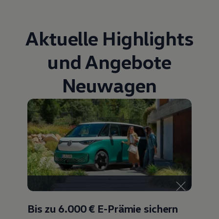
Autonomes Fahren
Mehr zum ID. Buzz
Online Beratung
Aktuelle Highlights
California Welt
California Club
California Magazin & Ratgeber
und Angebote
Vanlife
Ratgeber
Routen & Reisen
Neuwagen
California Reisen & Erlebnisse
California App
California Lifestyle & Zubehör
Übernachten im California
Marke
Unternehmen
Karriere
Karriere im Unternehmen
Karriere im Autohaus
Nachhaltigkeit
Kunden
Gesellschaft
Natur
Events
Bis zu 6.000 €
E-Prämie sichern
Rückblick VW Bus Festival 2023
75 Jahre Bulli Jubiläum