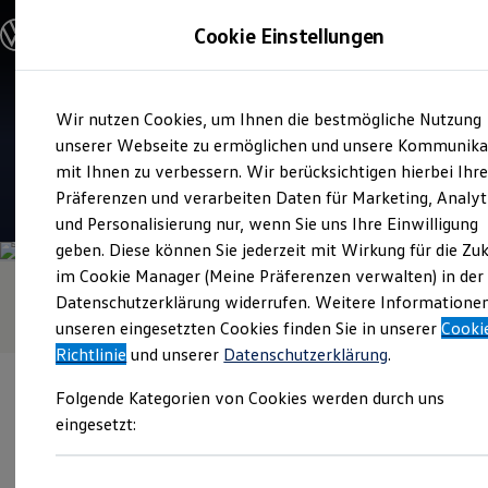
Modelle & Konfigurator
Cookie Einstellungen
Nutzfahrzeuge
Nutzfahrzeugkategorien entdecken
Modelle konfigurieren
Konfiguration laden
Zum
Zum
Modelle vergleichen
Verkauf und Service
Wir nutzen Cookies, um Ihnen die bestmögliche Nutzung
Hauptinhalt
Footer
Vorgängermodelle und Oldtimer
Motor-Nützel
springen
springen
unserer Webseite zu ermöglichen und unsere Kommunika
Vorgängermodelle
Oldtimer
mit Ihnen zu verbessern. Wir berücksichtigen hierbei Ihr
Bulli Historie
4.7
|
165 Bewertungen
Präferenzen und verarbeiten Daten für Marketing, Analyt
Branchenlösungen & Gewerbekunden
und Personalisierung nur, wenn Sie uns Ihre Einwilligung
Umbaulösungen und Hersteller finden
Auf- und Umbauten entdecken & konfigurieren
geben. Diese können Sie jederzeit mit Wirkung für die Zu
Groß- und Sonderkunden
im Cookie Manager (Meine Präferenzen verwalten) in der
Großkunden
Datenschutzerklärung widerrufen. Weitere Informatione
Kommunen & Behörden
Journalisten
unseren eingesetzten Cookies finden Sie in unserer
Cooki
Sportvereine
Richtlinie
und unserer
Datenschutzerklärung
.
Branchenlösungen
Bau & Handwerk
Folgende Kategorien von Cookies werden durch uns
Gewerbliche Personenbeförderung
Service & mobile Werkstätten
eingesetzt:
Kurier, Logistik & Handel
Kühlfahrzeuge
Verantwortlich für die Inhalte auf dieser Seite ist die Motor-Nützel
Feuerwehr
Vertriebs-GmbH
(
Impressum & Rechtliches
)