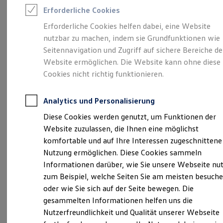
Rettungsdienste
Erforderliche Cookies
ONE Business ID Vorteile
Fahrzeugsuche & Marktplatz
Erforderliche Cookies helfen dabei, eine Website
Fahrzeugsuche
Unsere 
nutzbar zu machen, indem sie Grundfunktionen wie
Fahrzeuge online kaufen
Digitaler Marktplatz
Seitennavigation und Zugriff auf sichere Bereiche de
Kauf & Finanzierung
Website ermöglichen. Die Website kann ohne diese
Online-Fahrzeugbewertung
Theodor-Schmidt-Straße 6, 95448 Bayreuth
Cookies nicht richtig funktionieren.
Aktionen & Angebote
E-Auto-Förderung
Montag
-
Freitag
Für Privatkunden
07:00
-
17:00
Uhr
Analytics und Personalisierung
Für Gewerbekunden
Termine nach Vereinbarung auch außerhalb der
Profi Paket
Diese Cookies werden genutzt, um Funktionen der
TopDeal
Öffnungszeiten möglich.
Website zuzulassen, die Ihnen eine möglichst
Gebrauchtwagen
ProfiPartner für Gebrauchtwagen
komfortable und auf Ihre Interessen zugeschnittene
nfz-bayreuth@motor-nuetzel.de
Zertifizierte Gebrauchtwagen
Nutzung ermöglichen. Diese Cookies sammeln
Finanzierung
Informationen darüber, wie Sie unsere Webseite nu
+49 921 78620
Für Privatkunden
Für Gewerbekunden
zum Beispiel, welche Seiten Sie am meisten besuch
Leasing
oder wie Sie sich auf der Seite bewegen. Die
Für Privatkunden
Ansprechpartner
gesammelten Informationen helfen uns die
Für Gewerbekunden
Versicherungen & Garantien
Nutzerfreundlichkeit und Qualität unserer Webseite
Garantien