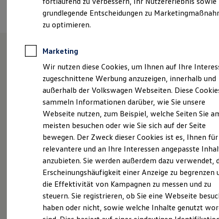
fortlaufend zu verbessern, Ihr Nutzererlebnis sowie
Termin vereinbaren
Kfz-Versicherung für Nutzfahrzeuge
grundlegende Entscheidungen zu Marketingmaßna
Restschuldversicherung
Wartungsverträge
zu optimieren.
Besitzer & Service
Reparatur & Service
Sommer-Special
Marketing
Reparatur, Pflege & Inspektion
Unsere Leistungen
im
Wir nutzen diese Cookies, um Ihnen auf Ihre Intere
Servicetermin anfragen
Service-Vorteile bei Volkswagen Nutzfahrzeuge
zugeschnittene Werbung anzuzeigen, innerhalb und
Überblick
ServicePlus
außerhalb der Volkswagen Webseiten. Diese Cookie
Economy Service
sammeln Informationen darüber, wie Sie unsere
Räder & Reifen Service
Neuwagen
Nutzfahrzeuge
Ersatzfahrzeuge
Webseite nutzen, zum Beispiel, welche Seiten Sie a
Notdienst und Pannenhilfe
meisten besuchen oder wie Sie sich auf der Seite
Neuwagen Caddy - Multivan -
Software, Konnektivität & Apps
bewegen. Der Zweck dieser Cookies ist es, Ihnen für
California App
California
VW Connect für Ihren ID. Buzz
relevantere und an Ihre Interessen angepasste Inhal
VW Connect für Ihren Transporter/Caravelle
ID.
Buzz
anzubieten. Sie werden außerdem dazu verwendet, d
VW Connect für Ihren Amarok
Erscheinungshäufigkeit einer Anzeige zu begrenzen 
VW Connect für andere Modelle
California-Profi-Partner
Connect Pro
die Effektivität von Kampagnen zu messen und zu
Fleet Interface Data
Service
steuern. Sie registrieren, ob Sie eine Webseite besuc
Multistop Pathfinder
haben oder nicht, sowie welche Inhalte genutzt wo
Übersicht Software Updates
ServicePlus
Hilfreiches für Besitzer