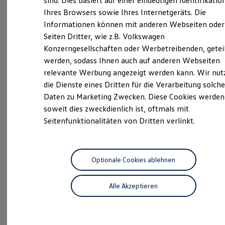
sind. Dies basiert auf einer eindeutigen Identifikatio
Digitales Bordbuch
ProfiPartner für
Ihres Browsers sowie Ihres Internetgeräts. Die
Fahrerassistenz- und Sicherheitssysteme
Gebrauchtwagen
Informationen können mit anderen Webseiten oder
Kontrollleuchten
Kurzfahrprofile und Ölverdünnung
Seiten Dritter, wie z.B. Volkswagen
Zertifizierte
Gebrauchtwagen
Batterieverordnung
Konzerngesellschaften oder Werbetreibenden, getei
XTL-Dieselkraftstoff
KEP
Service
werden, sodass Ihnen auch auf anderen Webseiten
Ersatzteile und Betriebsflüssigkeiten
Original Zubehör und Lifestyle Produkte
relevante Werbung angezeigt werden kann. Wir nut
myVolkswagen
die Dienste eines Dritten für die Verarbeitung solche
myVolkswagen Business
Daten zu Marketing Zwecken. Diese Cookies werden
Elektrisch & Autonom
Elektro - & Hybridfahrzeuge
soweit dies zweckdienlich ist, oftmals mit
Unser Ansatz
Seitenfunktionalitäten von Dritten verlinkt.
Probefahrt
Klimafreundlicher Strom
Reichweite & Ladelösungen
Reichweitensimulator
Ladezeitensimulator
Ladelösungen für Privatkunden
Optionale Cookies ablehnen
Ladelösungen für Gewerbekunden
Beratung
Wallbox und Ladekabel
Alle Akzeptieren
Bidirektionales Laden
Förderung & Kosten der Elektrofahrzeuge
Fördermöglichkeiten für Privatkunden
Fördermöglichkeiten für Gewerbekunden
Kostensimulator