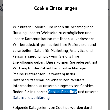
Modelle & Konfigurator
Cookie Einstellungen
Nutzfahrzeuge
Nutzfahrzeugkategorien entdecken
Modelle konfigurieren
Konfiguration laden
Zum
Zum
Modelle vergleichen
Wir nutzen Cookies, um Ihnen die bestmögliche
Hauptinhalt
Footer
Vorgängermodelle und Oldtimer
springen
springen
Nutzung unserer Webseite zu ermöglichen und
Vorgängermodelle
Oldtimer
unsere Kommunikation mit Ihnen zu verbessern.
"motor"
Bulli Historie
Wir berücksichtigen hierbei Ihre Präferenzen und
Branchenlösungen & Gewerbekunden
verarbeiten Daten für Marketing, Analytics und
Umbaulösungen und Hersteller finden
Lichtenstein GmbH |
Auf- und Umbauten entdecken & konfigurieren
Personalisierung nur, wenn Sie uns Ihre
Groß- und Sonderkunden
Einwilligung geben. Diese können Sie jederzeit mit
Impressum &
Großkunden
Wirkung für die Zukunft im Cookie Manager
Kommunen & Behörden
Journalisten
(Meine Präferenzen verwalten) in der
Rechtliches
Sportvereine
Datenschutzerklärung widerrufen. Weitere
Branchenlösungen
Informationen zu unseren eingesetzten Cookies
Bau & Handwerk
Gewerbliche Personenbeförderung
Hier finden Sie Informationen über die
finden Sie in unserer
Cookie-Richtlinie
und unserer
Service & mobile Werkstätten
Datenschutzerklärung
.
"motor" Lichtenstein GmbH als
Kurier, Logistik & Handel
Kühlfahrzeuge
verantwortliche Anbieterin von Inhalten
Folgende Kategorien von Cookies werden durch
Feuerwehr