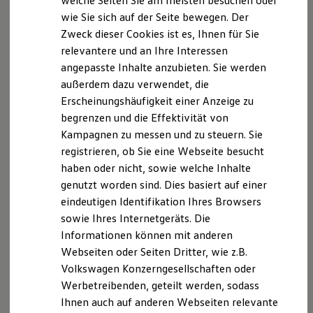
welche Seiten Sie am meisten besuchen oder
Digitales Bordbuch
wie Sie sich auf der Seite bewegen. Der
Fahrerassistenz- und Sicherheitssysteme
Datenschutzerklärung
Zweck dieser Cookies ist es, Ihnen für Sie
Kontrollleuchten
Kurzfahrprofile und Ölverdünnung
relevantere und an Ihre Interessen
Batterieverordnung
A. Verantwortlicher
angepasste Inhalte anzubieten. Sie werden
XTL-Dieselkraftstoff
außerdem dazu verwendet, die
Ersatzteile und Betriebsflüssigkeiten
Original Zubehör und Lifestyle Produkte
Wir freuen uns, dass Sie unsere Webseite der Motor
Erscheinungshäufigkeit einer Anzeige zu
myVolkswagen
Lichtenstein GmbH, Äußere Zwickauer Str. 16-20,
begrenzen und die Effektivität von
myVolkswagen Business
09350 Lichtenstein,
service@motor-lichtenstein.de
Kampagnen zu messen und zu steuern. Sie
Elektrisch & Autonom
Elektro - & Hybridfahrzeuge
besuchen. Im Folgenden informieren wir Sie über die
registrieren, ob Sie eine Webseite besucht
Unser Ansatz
Verarbeitung Ihrer personenbezogenen Daten durch
haben oder nicht, sowie welche Inhalte
Klimafreundlicher Strom
uns im Zusammenhang mit Ihrem Besuch unserer
genutzt worden sind. Dies basiert auf einer
Reichweite & Ladelösungen
Reichweitensimulator
Webseite.
eindeutigen Identifikation Ihres Browsers
Ladezeitensimulator
sowie Ihres Internetgeräts. Die
Ladelösungen für Privatkunden
B. Verarbeitung Ihrer personenbezogenen Daten
Informationen können mit anderen
Ladelösungen für Gewerbekunden
Wallbox und Ladekabel
Webseiten oder Seiten Dritter, wie z.B.
Unsere Webseite bietet Ihnen verschiedene
Bidirektionales Laden
Volkswagen Konzerngesellschaften oder
Förderung & Kosten der Elektrofahrzeuge
Angebote, die wir Ihnen in Bezug auf dabei durch uns
Werbetreibenden, geteilt werden, sodass
Fördermöglichkeiten für Privatkunden
verarbeitete personenbezogene Daten im Folgenden
Fördermöglichkeiten für Gewerbekunden
Ihnen auch auf anderen Webseiten relevante
näher erläutern möchten. Bei der Datenverarbeitung
Kostensimulator