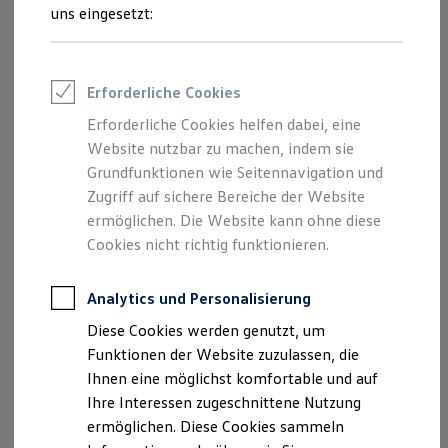
und Angeboten, die auf dieser Webseite
Rettungsdienste
uns eingesetzt:
ONE Business ID Vorteile
speziell aufgeführt sind.
Fahrzeugsuche & Marktplatz
Fahrzeugsuche
Fahrzeuge online kaufen
Erforderliche Cookies
Digitaler Marktplatz
Kauf & Finanzierung
Erforderliche Cookies helfen dabei, eine
Impressum
Online-Fahrzeugbewertung
Website nutzbar zu machen, indem sie
Aktionen & Angebote
E-Auto-Förderung
Grundfunktionen wie Seitennavigation und
Datenschutzerklärung
Für Privatkunden
Zugriff auf sichere Bereiche der Website
Für Gewerbekunden
ermöglichen. Die Website kann ohne diese
Profi Paket
TopDeal
Cookies nicht richtig funktionieren.
Impressum
Gebrauchtwagen
ProfiPartner für Gebrauchtwagen
Zertifizierte Gebrauchtwagen
Analytics und Personalisierung
"motor" Lichtenstein GmbH
Finanzierung
Diese Cookies werden genutzt, um
Äußere Zwickauer Str. 16 - 20
Für Privatkunden
Für Gewerbekunden
Funktionen der Website zuzulassen, die
09350 Lichtenstein/Sa.
Leasing
Ihnen eine möglichst komfortable und auf
Für Privatkunden
Telefon: +49 3 72 04 / 58 19 0
Ihre Interessen zugeschnittene Nutzung
Für Gewerbekunden
Fax: +49 372 04 / 58 19 70
Versicherungen & Garantien
ermöglichen. Diese Cookies sammeln
Garantien
E-Mail:
service@motor-lichtenstein.de