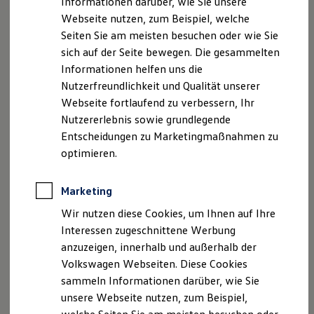
Informationen darüber, wie Sie unsere
Kfz-Versicherung für Nutzfahrzeuge
Webseite nutzen, zum Beispiel, welche
Restschuldversicherung
Geschäftsführer/in: Jennifer Müller-Herzig, Benjamin
Wartungsverträge
Seiten Sie am meisten besuchen oder wie Sie
Besitzer & Service
Voigt
sich auf der Seite bewegen. Die gesammelten
Reparatur & Service
Informationen helfen uns die
Sommer-Special
USt.-ID: DE 141170041
Reparatur, Pflege & Inspektion
Nutzerfreundlichkeit und Qualität unserer
Handelsregister: HRB Chemnitz 3405
Servicetermin anfragen
Webseite fortlaufend zu verbessern, Ihr
Service-Vorteile bei Volkswagen Nutzfahrzeuge
Nutzererlebnis sowie grundlegende
ServicePlus
Datenschutzbeauftragte: Jennifer Müller-Herzig
Economy Service
Entscheidungen zu Marketingmaßnahmen zu
Versicherungsvermittlerregister: D-NHWO-3ZUWC-
Räder & Reifen Service
optimieren.
57
Ersatzfahrzeuge
Notdienst und Pannenhilfe
Software, Konnektivität & Apps
Hinweis gemäß § 36
Marketing
California App
Verbraucherstreitbeilegungsgesetz (VSBG)
VW Connect für Ihren ID. Buzz
Wir nutzen diese Cookies, um Ihnen auf Ihre
VW Connect für Ihren Transporter/Caravelle
Interessen zugeschnittene Werbung
VW Connect für Ihren Amarok
Wir sind zur Teilnahme an einem
anzuzeigen, innerhalb und außerhalb der
VW Connect für andere Modelle
Streitbeilegungsverfahren vor einer
Connect Pro
Volkswagen Webseiten. Diese Cookies
Verbraucherschlichtungsstelle weder bereit noch dazu
Fleet Interface Data
sammeln Informationen darüber, wie Sie
Multistop Pathfinder
verpflichtet.
unsere Webseite nutzen, zum Beispiel,
Übersicht Software Updates
Hilfreiches für Besitzer