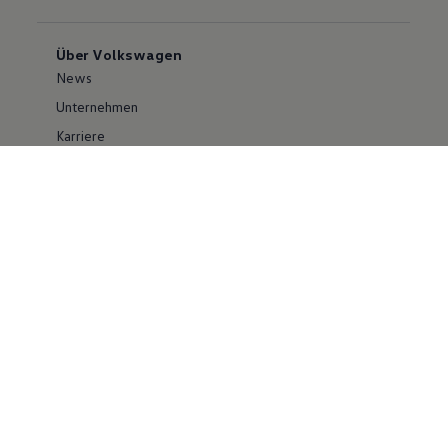
Über Volkswagen
News
Unternehmen
Karriere
Großkunden
Erklärung zur Barrierefreiheit
Konzern
Volkswagen Konzern
Investor Relations
Compliance im Konzern
Kontakt Cyber Security
Volkswagen PKW
Social Media
Facebook
Instagram