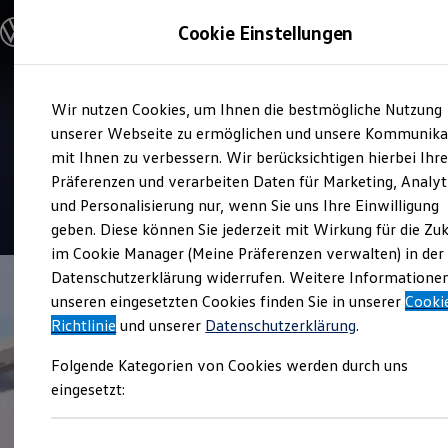
Modelle & Konfigurator
Cookie Einstellungen
Nutzfahrzeuge
Nutzfahrzeugkategorien entdecken
Modelle konfigurieren
Konfiguration laden
Zum
Zum
Modelle vergleichen
Service
Wir nutzen Cookies, um Ihnen die bestmögliche Nutzung
Hauptinhalt
Footer
Vorgängermodelle und Oldtimer
MAHAG Automobilhandel
springen
springen
unserer Webseite zu ermöglichen und unsere Kommunika
Vorgängermodelle
Oldtimer
mit Ihnen zu verbessern. Wir berücksichtigen hierbei Ihr
und Service
Bulli Historie
Präferenzen und verarbeiten Daten für Marketing, Analyt
Branchenlösungen & Gewerbekunden
und Personalisierung nur, wenn Sie uns Ihre Einwilligung
Umbaulösungen und Hersteller finden
4.5
|
144 Bewertungen
Auf- und Umbauten entdecken & konfigurieren
geben. Diese können Sie jederzeit mit Wirkung für die Zu
Groß- und Sonderkunden
im Cookie Manager (Meine Präferenzen verwalten) in der
Großkunden
Datenschutzerklärung widerrufen. Weitere Informatione
Kommunen & Behörden
Journalisten
unseren eingesetzten Cookies finden Sie in unserer
Cooki
Sportvereine
Richtlinie
und unserer
Datenschutzerklärung
.
Branchenlösungen
Bau & Handwerk
Folgende Kategorien von Cookies werden durch uns
Gewerbliche Personenbeförderung
Service & mobile Werkstätten
eingesetzt:
Kurier, Logistik & Handel
Menschen mit Behinderung
Kühlfahrzeuge