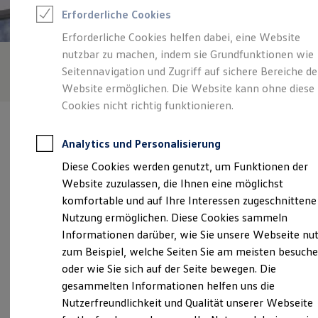
Feuerwehr
Erforderliche Cookies
Rettungsdienste
ONE Business ID Vorteile
Erforderliche Cookies helfen dabei, eine Website
Fahrzeugsuche & Marktplatz
nutzbar zu machen, indem sie Grundfunktionen wie
Fahrzeugsuche
Fahrzeuge online kaufen
Seitennavigation und Zugriff auf sichere Bereiche de
Digitaler Marktplatz
Website ermöglichen. Die Website kann ohne diese
Kauf & Finanzierung
Cookies nicht richtig funktionieren.
Online-Fahrzeugbewertung
Aktionen & Angebote
E-Auto-Förderung
Analytics und Personalisierung
Für Privatkunden
Für Gewerbekunden
Diese Cookies werden genutzt, um Funktionen der
Profi Paket
Verantwortlich für die Inhalte auf dieser Seite ist die MAHAG
Website zuzulassen, die Ihnen eine möglichst
TopDeal
Automobilhandel und Service GmbH - Co. oHG
Gebrauchtwagen
komfortable und auf Ihre Interessen zugeschnittene
(
Impressum & Rechtliches
)
ProfiPartner für Gebrauchtwagen
Nutzung ermöglichen. Diese Cookies sammeln
Zertifizierte Gebrauchtwagen
Informationen darüber, wie Sie unsere Webseite nu
Finanzierung
Für Privatkunden
zum Beispiel, welche Seiten Sie am meisten besuch
Unsere 
Für Gewerbekunden
oder wie Sie sich auf der Seite bewegen. Die
Leasing
gesammelten Informationen helfen uns die
Für Privatkunden
Für Gewerbekunden
Nutzerfreundlichkeit und Qualität unserer Webseite
Schleibingerstraße 12 - 16, 81669 München
Versicherungen & Garantien