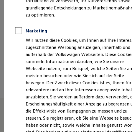
fortlaufend zu verbessern, Ihr Nutzererlebnis sowie
Garantien
Montag
-
Freitag
07:00
-
18:00
Uhr
grundlegende Entscheidungen zu Marketingmaßna
Kfz-Versicherung für Nutzfahrzeuge
Restschuldversicherung
zu optimieren.
Samstag
08:00
-
14:00
Uhr
Wartungsverträge
Besitzer & Service
Reparatur & Service
Marketing
info.vwz@mahag.de
Sommer-Special
Wir nutzen diese Cookies, um Ihnen auf Ihre Intere
Reparatur, Pflege & Inspektion
+49 89 48001100
Servicetermin anfragen
zugeschnittene Werbung anzuzeigen, innerhalb und
Service-Vorteile bei Volkswagen Nutzfahrzeuge
außerhalb der Volkswagen Webseiten. Diese Cookie
ServicePlus
sammeln Informationen darüber, wie Sie unsere
Economy Service
Ansprechpartner
Räder & Reifen Service
Webseite nutzen, zum Beispiel, welche Seiten Sie a
Ersatzfahrzeuge
meisten besuchen oder wie Sie sich auf der Seite
Notdienst und Pannenhilfe
Termin vereinbaren
bewegen. Der Zweck dieser Cookies ist es, Ihnen für
Software, Konnektivität & Apps
California App
relevantere und an Ihre Interessen angepasste Inhal
VW Connect für Ihren ID. Buzz
anzubieten. Sie werden außerdem dazu verwendet, d
VW Connect für Ihren Transporter/Caravelle
Erscheinungshäufigkeit einer Anzeige zu begrenzen 
VW Connect für Ihren Amarok
VW Connect für andere Modelle
die Effektivität von Kampagnen zu messen und zu
Connect Pro
Unsere Leistungen
im
steuern. Sie registrieren, ob Sie eine Webseite besuc
Fleet Interface Data
haben oder nicht, sowie welche Inhalte genutzt wo
Multistop Pathfinder
Überblick
Übersicht Software Updates