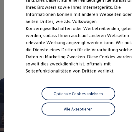
sind. Dies basiert auf einer eindeutigen Identifikatio
Hilfreiches für Besitzer
Ihres Browsers sowie Ihres Internetgeräts. Die
Digitales Bordbuch
Service
Informationen können mit anderen Webseiten oder
Fahrerassistenz- und Sicherheitssysteme
Kontrollleuchten
Seiten Dritter, wie z.B. Volkswagen
ServicePlus
Kurzfahrprofile und Ölverdünnung
Konzerngesellschaften oder Werbetreibenden, getei
Batterieverordnung
werden, sodass Ihnen auch auf anderen Webseiten
XTL-Dieselkraftstoff
Ersatzteile und Betriebsflüssigkeiten
relevante Werbung angezeigt werden kann. Wir nut
Aktuelle Highlights
Original Zubehör und Lifestyle Produkte
die Dienste eines Dritten für die Verarbeitung solche
myVolkswagen
Daten zu Marketing Zwecken. Diese Cookies werden
myVolkswagen Business
und Angebote
Elektrisch & Autonom
soweit dies zweckdienlich ist, oftmals mit
Elektro - & Hybridfahrzeuge
Seitenfunktionalitäten von Dritten verlinkt.
Unser Ansatz
Klimafreundlicher Strom
Reichweite & Ladelösungen
Reichweitensimulator
Ladezeitensimulator
Optionale Cookies ablehnen
Ladelösungen für Privatkunden
Ladelösungen für Gewerbekunden
Alle Akzeptieren
Wallbox und Ladekabel
Bidirektionales Laden
Förderung & Kosten der Elektrofahrzeuge
Fördermöglichkeiten für Privatkunden
Fördermöglichkeiten für Gewerbekunden