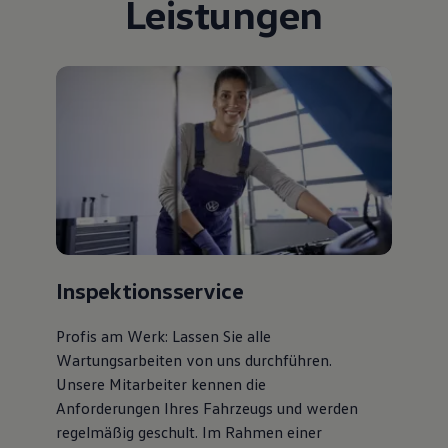
Leistungen
75 Jahre Bulli Jubiläum
Bulli Magazin
Fahrzeugabholung ab Werk
Inspektionsservice
Profis am Werk: Lassen Sie alle
Wartungsarbeiten von uns durchführen.
Unsere Mitarbeiter kennen die
Anforderungen Ihres Fahrzeugs und werden
regelmäßig geschult. Im Rahmen einer