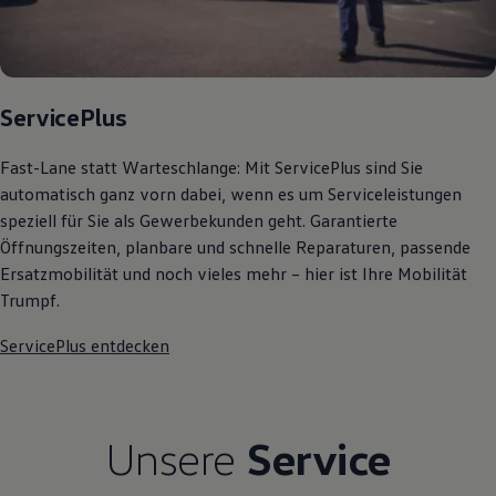
Kostensimulator
Autonomes Fahren
Mehr zum ID. Buzz
Online Beratung
California Welt
ServicePlus
California Club
California Magazin & Ratgeber
Vanlife
Fast-Lane statt Warteschlange: Mit ServicePlus sind Sie
Ratgeber
automatisch ganz vorn dabei, wenn es um Serviceleistungen
Routen & Reisen
California Reisen & Erlebnisse
speziell für Sie als Gewerbekunden geht. Garantierte
California App
Öffnungszeiten, planbare und schnelle Reparaturen, passende
California Lifestyle & Zubehör
Ersatzmobilität und noch vieles mehr – hier ist Ihre Mobilität
Übernachten im California
Marke
Trumpf.
Unternehmen
Karriere
ServicePlus entdecken
Karriere im Unternehmen
Karriere im Autohaus
Nachhaltigkeit
Kunden
Gesellschaft
Unsere
Service
Natur
Events
Rückblick VW Bus Festival 2023