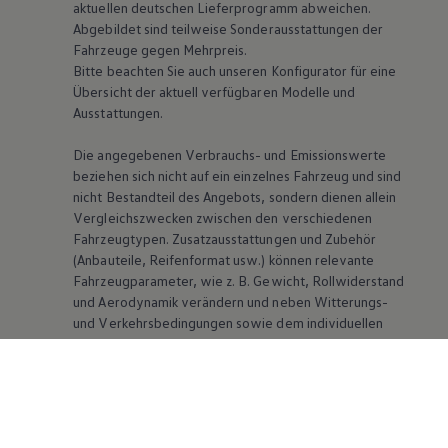
aktuellen deutschen Lieferprogramm abweichen.
Abgebildet sind teilweise Sonderausstattungen der
Fahrzeuge gegen Mehrpreis.
Bitte beachten Sie auch unseren Konfigurator für eine
Übersicht der aktuell verfügbaren Modelle und
Ausstattungen.
Die angegebenen Verbrauchs- und Emissionswerte
beziehen sich nicht auf ein einzelnes Fahrzeug und sind
nicht Bestandteil des Angebots, sondern dienen allein
Vergleichszwecken zwischen den verschiedenen
Fahrzeugtypen. Zusatzausstattungen und Zubehör
(Anbauteile, Reifenformat usw.) können relevante
Fahrzeugparameter, wie
z. B.
Gewicht, Rollwiderstand
und Aerodynamik verändern und neben Witterungs-
und Verkehrsbedingungen sowie dem individuellen
Fahrverhalten den Kraftstoffverbrauch, den
Stromverbrauch, die CO₂-Emissionen und die
Fahrleistungswerte eines Fahrzeugs beeinflussen.
Weitere Informationen zum offiziellen