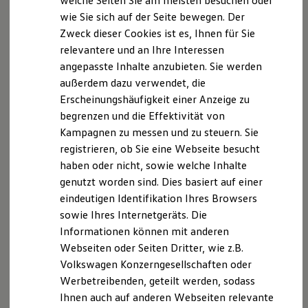
welche Seiten Sie am meisten besuchen oder
Digitales Bordbuch
wie Sie sich auf der Seite bewegen. Der
Fahrerassistenz- und Sicherheitssysteme
Datenschutzerklärung
Zweck dieser Cookies ist es, Ihnen für Sie
Kontrollleuchten
Kurzfahrprofile und Ölverdünnung
relevantere und an Ihre Interessen
Batterieverordnung
Datenschutzerklärung
angepasste Inhalte anzubieten. Sie werden
XTL-Dieselkraftstoff
außerdem dazu verwendet, die
Ersatzteile und Betriebsflüssigkeiten
Original Zubehör und Lifestyle Produkte
A. Verantwortlicher
Erscheinungshäufigkeit einer Anzeige zu
myVolkswagen
begrenzen und die Effektivität von
myVolkswagen Business
Wir freuen uns, dass Sie unsere Webseite der Löhmer
Kampagnen zu messen und zu steuern. Sie
Elektrisch & Autonom
GmbH & Co. KG, Römershager Str. 2, 97769 Bad
Elektro - & Hybridfahrzeuge
registrieren, ob Sie eine Webseite besucht
Unser Ansatz
Brückenau,
info@autohaus-loehmer.de
besuchen. Die
haben oder nicht, sowie welche Inhalte
Klimafreundlicher Strom
Löhmer GmbH & Co. KG ist Verantwortlicher i.S.d.
genutzt worden sind. Dies basiert auf einer
Reichweite & Ladelösungen
DSGVO (Datenschutzverordnung).
Reichweitensimulator
eindeutigen Identifikation Ihres Browsers
Ladezeitensimulator
sowie Ihres Internetgeräts. Die
Ladelösungen für Privatkunden
Im Folgenden informieren wir Sie über die
Informationen können mit anderen
Ladelösungen für Gewerbekunden
Verarbeitung Ihrer personenbezogenen Daten durch
Wallbox und Ladekabel
Webseiten oder Seiten Dritter, wie z.B.
uns im Zusammenhang mit Ihrem Besuch unserer
Bidirektionales Laden
Volkswagen Konzerngesellschaften oder
Förderung & Kosten der Elektrofahrzeuge
Webseite.
Werbetreibenden, geteilt werden, sodass
Fördermöglichkeiten für Privatkunden
Fördermöglichkeiten für Gewerbekunden
Ihnen auch auf anderen Webseiten relevante
B. Verarbeitung Ihrer personenbezogenen Daten
Kostensimulator