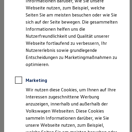
Informationen darüber, wie Sie unsere
Kfz-Versicherung für Nutzfahrzeuge
Webseite nutzen, zum Beispiel, welche
Restschuldversicherung
E-Mail:
info@autohaus-loehmer.de
Wartungsverträge
Seiten Sie am meisten besuchen oder wie Sie
Besitzer & Service
sich auf der Seite bewegen. Die gesammelten
Umsatzst.-ID-Nr.: DE 228/144/966
Reparatur & Service
Informationen helfen uns die
Sommer-Special
Registergericht: Schweinfurt HR A 32 64
Reparatur, Pflege & Inspektion
Nutzerfreundlichkeit und Qualität unserer
Servicetermin anfragen
Webseite fortlaufend zu verbessern, Ihr
Service-Vorteile bei Volkswagen Nutzfahrzeuge
Steuer-Nr.: 205/167/51305
Nutzererlebnis sowie grundlegende
ServicePlus
Economy Service
Entscheidungen zu Marketingmaßnahmen zu
Geschäftsführer: Anton Löhmer
Räder & Reifen Service
optimieren.
Ersatzfahrzeuge
Notdienst und Pannenhilfe
Hinweis gemäß § 36
Software, Konnektivität & Apps
Marketing
Verbraucherstreitbeilegungsgesetz (VSBG):
California App
VW Connect für Ihren ID. Buzz
Wir nutzen diese Cookies, um Ihnen auf Ihre
VW Connect für Ihren Transporter/Caravelle
„Wir sind zur Teilnahme an einem
Interessen zugeschnittene Werbung
VW Connect für Ihren Amarok
Streitbeilegungsverfahren vor einer
anzuzeigen, innerhalb und außerhalb der
VW Connect für andere Modelle
Connect Pro
Volkswagen Webseiten. Diese Cookies
Verbraucherschlichtungsstelle weder bereit noch dazu
Fleet Interface Data
sammeln Informationen darüber, wie Sie
Multistop Pathfinder
verpflichtet.“
unsere Webseite nutzen, zum Beispiel,
Übersicht Software Updates
Hilfreiches für Besitzer