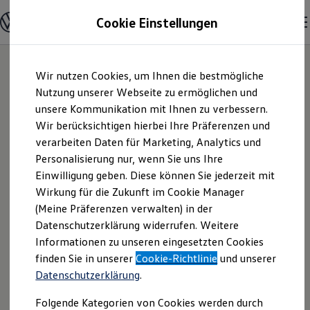
Modelle & Konfigurator
Cookie Einstellungen
Nutzfahrzeuge
Nutzfahrzeugkategorien entdecken
Modelle konfigurieren
Konfiguration laden
Zum
Zum
Modelle vergleichen
Wir nutzen Cookies, um Ihnen die bestmögliche
Hauptinhalt
Footer
Vorgängermodelle und Oldtimer
springen
springen
Nutzung unserer Webseite zu ermöglichen und
Vorgängermodelle
Oldtimer
unsere Kommunikation mit Ihnen zu verbessern.
Löhmer GmbH & Co.
Bulli Historie
Wir berücksichtigen hierbei Ihre Präferenzen und
Branchenlösungen & Gewerbekunden
verarbeiten Daten für Marketing, Analytics und
Umbaulösungen und Hersteller finden
KG | Impressum &
Auf- und Umbauten entdecken & konfigurieren
Personalisierung nur, wenn Sie uns Ihre
Groß- und Sonderkunden
Einwilligung geben. Diese können Sie jederzeit mit
Rechtliches
Großkunden
Wirkung für die Zukunft im Cookie Manager
Kommunen & Behörden
Journalisten
(Meine Präferenzen verwalten) in der
Sportvereine
Hier finden Sie Informationen über die
Datenschutzerklärung widerrufen. Weitere
Branchenlösungen
Informationen zu unseren eingesetzten Cookies
Bau & Handwerk
Löhmer GmbH & Co. KG als
Gewerbliche Personenbeförderung
finden Sie in unserer
Cookie-Richtlinie
und unserer
verantwortliche Anbieterin von Inhalten
Service & mobile Werkstätten
Datenschutzerklärung
.
und Angeboten, die auf dieser Webseite
Kurier, Logistik & Handel
Kühlfahrzeuge
speziell aufgeführt sind.
Folgende Kategorien von Cookies werden durch
Feuerwehr