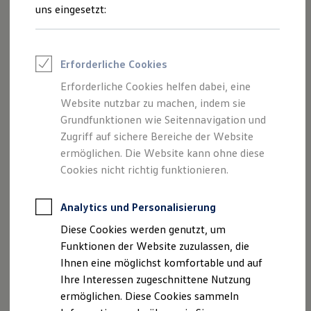
Rettungsdienste
uns eingesetzt:
ONE Business ID Vorteile
Fahrzeugsuche & Marktplatz
Fahrzeugsuche
Fahrzeuge online kaufen
Impressum
Erforderliche Cookies
Digitaler Marktplatz
Kauf & Finanzierung
Erforderliche Cookies helfen dabei, eine
Datenschutzerklärung
Online-Fahrzeugbewertung
Website nutzbar zu machen, indem sie
Aktionen & Angebote
E-Auto-Förderung
Grundfunktionen wie Seitennavigation und
Für Privatkunden
Zugriff auf sichere Bereiche der Website
Impressum
Für Gewerbekunden
ermöglichen. Die Website kann ohne diese
Profi Paket
TopDeal
Cookies nicht richtig funktionieren.
Löhmer GmbH & Co. KG
Gebrauchtwagen
ProfiPartner für Gebrauchtwagen
Zertifizierte Gebrauchtwagen
Analytics und Personalisierung
Römershager Str. 2
Finanzierung
Diese Cookies werden genutzt, um
Für Privatkunden
97769 Bad Brückenau
Für Gewerbekunden
Funktionen der Website zuzulassen, die
Leasing
Ihnen eine möglichst komfortable und auf
Für Privatkunden
Telefonnummer: 09741/9133-0
Ihre Interessen zugeschnittene Nutzung
Für Gewerbekunden
Versicherungen & Garantien
ermöglichen. Diese Cookies sammeln
Faxnummer: 09741/9133-99
Garantien