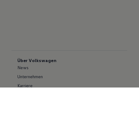
Über Volkswagen
News
Unternehmen
Karriere
Großkunden
Erklärung zur Barrierefreiheit
Konzern
Volkswagen Konzern
Investor Relations
Compliance im Konzern