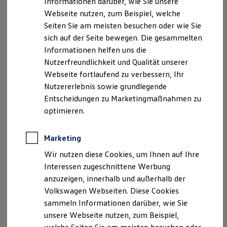
Informationen darüber, wie Sie unsere
Kfz-Versicherung für Nutzfahrzeuge
Webseite nutzen, zum Beispiel, welche
Restschuldversicherung
E-Mail:
info@kw-am-suedharz.de
Wartungsverträge
Seiten Sie am meisten besuchen oder wie Sie
Besitzer & Service
sich auf der Seite bewegen. Die gesammelten
Umsatzst.-ID-Nr.: DE264 485 800
Reparatur & Service
Informationen helfen uns die
Sommer-Special
Registergericht: Amtsgericht Stendal HRB 8634
Reparatur, Pflege & Inspektion
Nutzerfreundlichkeit und Qualität unserer
Servicetermin anfragen
Webseite fortlaufend zu verbessern, Ihr
Service-Vorteile bei Volkswagen Nutzfahrzeuge
Steuer-Nr.: 118/106/06586
Nutzererlebnis sowie grundlegende
ServicePlus
Economy Service
Entscheidungen zu Marketingmaßnahmen zu
Geschäftsführer: Mike Wehlisch, Sven Albrecht, Klaus
Räder & Reifen Service
optimieren.
Ersatzfahrzeuge
Kaiser
Notdienst und Pannenhilfe
Software, Konnektivität & Apps
Marketing
Hinweis gemäß § 36
California App
Verbraucherstreitbeilegungsgesetz (VSBG)
VW Connect für Ihren ID. Buzz
Wir nutzen diese Cookies, um Ihnen auf Ihre
VW Connect für Ihren Transporter/Caravelle
Interessen zugeschnittene Werbung
VW Connect für Ihren Amarok
„Wir sind zur Teilnahme an einem
anzuzeigen, innerhalb und außerhalb der
VW Connect für andere Modelle
Streitbeilegungsverfahren vor einer
Connect Pro
Volkswagen Webseiten. Diese Cookies
Fleet Interface Data
Verbraucherschlichtungsstelle weder bereit noch dazu
sammeln Informationen darüber, wie Sie
Multistop Pathfinder
verpflichtet.“
unsere Webseite nutzen, zum Beispiel,
Übersicht Software Updates
Hilfreiches für Besitzer