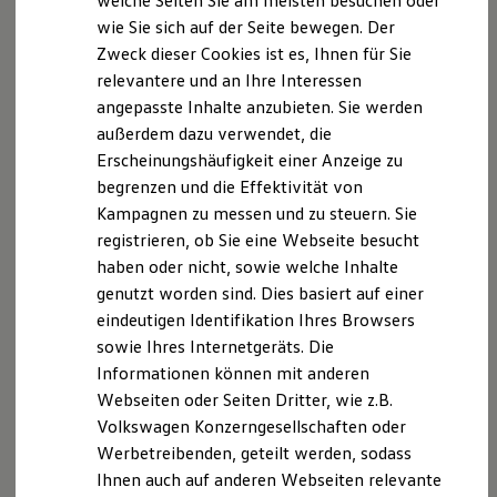
welche Seiten Sie am meisten besuchen oder
Digitales Bordbuch
wie Sie sich auf der Seite bewegen. Der
Fahrerassistenz- und Sicherheitssysteme
Datenschutzerklärung
Zweck dieser Cookies ist es, Ihnen für Sie
Kontrollleuchten
Kurzfahrprofile und Ölverdünnung
relevantere und an Ihre Interessen
Batterieverordnung
angepasste Inhalte anzubieten. Sie werden
A. Verantwortlicher
XTL-Dieselkraftstoff
außerdem dazu verwendet, die
Ersatzteile und Betriebsflüssigkeiten
Original Zubehör und Lifestyle Produkte
Wir freuen uns, dass Sie unsere Webseite der
Erscheinungshäufigkeit einer Anzeige zu
myVolkswagen
begrenzen und die Effektivität von
myVolkswagen Business
Autohaus KW am Südharz GmbH
Kampagnen zu messen und zu steuern. Sie
Elektrisch & Autonom
Elektro - & Hybridfahrzeuge
registrieren, ob Sie eine Webseite besucht
Unser Ansatz
Kämmeritzer Weg 9
haben oder nicht, sowie welche Inhalte
Klimafreundlicher Strom
genutzt worden sind. Dies basiert auf einer
Reichweite & Ladelösungen
06333 Walbeck-Hettstedt
Reichweitensimulator
eindeutigen Identifikation Ihres Browsers
Ladezeitensimulator
sowie Ihres Internetgeräts. Die
Ladelösungen für Privatkunden
E-Mail:
info@kw-am-suedharz.de
Informationen können mit anderen
Ladelösungen für Gewerbekunden
Wallbox und Ladekabel
Webseiten oder Seiten Dritter, wie z.B.
besuchen. Im Folgenden informieren wir Sie über die
Bidirektionales Laden
Volkswagen Konzerngesellschaften oder
Verarbeitung Ihrer personenbezogenen Daten durch
Förderung & Kosten der Elektrofahrzeuge
Werbetreibenden, geteilt werden, sodass
Fördermöglichkeiten für Privatkunden
uns im Zusammenhang mit Ihrem Besuch unserer
Fördermöglichkeiten für Gewerbekunden
Ihnen auch auf anderen Webseiten relevante
Webseite.
Kostensimulator