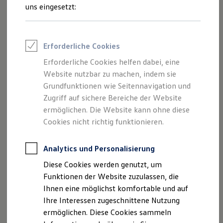
Rettungsdienste
uns eingesetzt:
ONE Business ID Vorteile
Fahrzeugsuche & Marktplatz
Fahrzeugsuche
Fahrzeuge online kaufen
Impressum
Erforderliche Cookies
Digitaler Marktplatz
Kauf & Finanzierung
Erforderliche Cookies helfen dabei, eine
Datenschutzerklärung
Online-Fahrzeugbewertung
Website nutzbar zu machen, indem sie
Aktionen & Angebote
E-Auto-Förderung
Grundfunktionen wie Seitennavigation und
Für Privatkunden
Zugriff auf sichere Bereiche der Website
Impressum
Für Gewerbekunden
ermöglichen. Die Website kann ohne diese
Profi Paket
TopDeal
Cookies nicht richtig funktionieren.
KW Am Südharz GmbH
Gebrauchtwagen
ProfiPartner für Gebrauchtwagen
Zertifizierte Gebrauchtwagen
Analytics und Personalisierung
Kämmeritzer Weg 9
Finanzierung
Diese Cookies werden genutzt, um
Für Privatkunden
06333 Hettstedt OT Walbeck
Für Gewerbekunden
Funktionen der Website zuzulassen, die
Leasing
Ihnen eine möglichst komfortable und auf
Für Privatkunden
Telefonnummer: 03476-8680
Ihre Interessen zugeschnittene Nutzung
Für Gewerbekunden
Versicherungen & Garantien
ermöglichen. Diese Cookies sammeln
Faxnummer: 03476-868150
Garantien