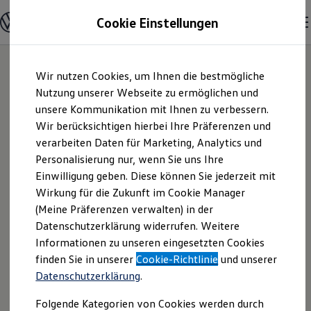
Modelle & Konfigurator
Cookie Einstellungen
Nutzfahrzeuge
Nutzfahrzeugkategorien entdecken
Modelle konfigurieren
Konfiguration laden
Zum
Zum
Modelle vergleichen
Wir nutzen Cookies, um Ihnen die bestmögliche
Hauptinhalt
Footer
Vorgängermodelle und Oldtimer
springen
springen
Nutzung unserer Webseite zu ermöglichen und
Vorgängermodelle
Oldtimer
unsere Kommunikation mit Ihnen zu verbessern.
KW Am Südharz
Bulli Historie
Wir berücksichtigen hierbei Ihre Präferenzen und
Branchenlösungen & Gewerbekunden
verarbeiten Daten für Marketing, Analytics und
Umbaulösungen und Hersteller finden
GmbH | Impressum
Auf- und Umbauten entdecken & konfigurieren
Personalisierung nur, wenn Sie uns Ihre
Groß- und Sonderkunden
Einwilligung geben. Diese können Sie jederzeit mit
& Rechtliches
Großkunden
Wirkung für die Zukunft im Cookie Manager
Kommunen & Behörden
Journalisten
(Meine Präferenzen verwalten) in der
Sportvereine
Hier finden Sie Informationen über die
Datenschutzerklärung widerrufen. Weitere
Branchenlösungen
Informationen zu unseren eingesetzten Cookies
Bau & Handwerk
KW Am Südharz GmbH als
Gewerbliche Personenbeförderung
finden Sie in unserer
Cookie-Richtlinie
und unserer
verantwortliche Anbieterin von Inhalten
Service & mobile Werkstätten
Datenschutzerklärung
.
und Angeboten, die auf dieser Webseite
Kurier, Logistik & Handel
Kühlfahrzeuge
speziell aufgeführt sind.
Folgende Kategorien von Cookies werden durch
Feuerwehr