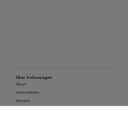
Über Volkswagen
News
Unternehmen
Karriere
Großkunden
Erklärung zur Barrierefreiheit
Konzern