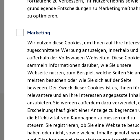
fortlaufend zu verbessern, Ihr Nutzererlebnis sowie
Garantien
Samstag
08:00
-
12:30
Uhr
grundlegende Entscheidungen zu Marketingmaßna
Kfz-Versicherung für Nutzfahrzeuge
Restschuldversicherung
zu optimieren.
Wartungsverträge
service-stadtlohn@knubel.de
Besitzer & Service
Reparatur & Service
Marketing
+49 2563 93430
Sommer-Special
Wir nutzen diese Cookies, um Ihnen auf Ihre Intere
Reparatur, Pflege & Inspektion
Servicetermin anfragen
zugeschnittene Werbung anzuzeigen, innerhalb und
Service-Vorteile bei Volkswagen Nutzfahrzeuge
Ansprechpartner
außerhalb der Volkswagen Webseiten. Diese Cookie
ServicePlus
sammeln Informationen darüber, wie Sie unsere
Economy Service
Räder & Reifen Service
Webseite nutzen, zum Beispiel, welche Seiten Sie a
Termin vereinbaren
Ersatzfahrzeuge
meisten besuchen oder wie Sie sich auf der Seite
Notdienst und Pannenhilfe
bewegen. Der Zweck dieser Cookies ist es, Ihnen für
Software, Konnektivität & Apps
California App
relevantere und an Ihre Interessen angepasste Inhal
VW Connect für Ihren ID. Buzz
anzubieten. Sie werden außerdem dazu verwendet, d
VW Connect für Ihren Transporter/Caravelle
Erscheinungshäufigkeit einer Anzeige zu begrenzen 
VW Connect für Ihren Amarok
Knubel in Stadtlohn.
VW Connect für andere Modelle
die Effektivität von Kampagnen zu messen und zu
Connect Pro
steuern. Sie registrieren, ob Sie eine Webseite besuc
Fleet Interface Data
haben oder nicht, sowie welche Inhalte genutzt wo
Multistop Pathfinder
Versprochen ist versprochen. Schon seit mehr als
Übersicht Software Updates