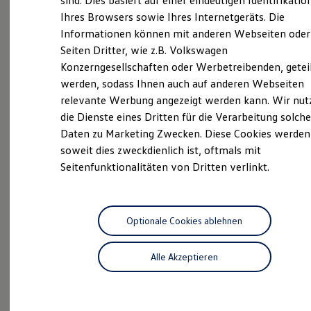
sind. Dies basiert auf einer eindeutigen Identifikatio
Hilfreiches für Besitzer
135 Jahren überzeugt Knubel als Mobilitätspartner
Ihres Browsers sowie Ihres Internetgeräts. Die
Digitales Bordbuch
im Münsterland. Finden Sie hier die wichtigsten Infos
Informationen können mit anderen Webseiten oder
Fahrerassistenz- und Sicherheitssysteme
zu unserem Betrieb, wie beispielsweise die
Kontrollleuchten
Seiten Dritter, wie z.B. Volkswagen
Kurzfahrprofile und Ölverdünnung
Öffnungszeiten, den Standort, unser Team oder
Konzerngesellschaften oder Werbetreibenden, getei
Batterieverordnung
unsere Social Media Kanäle. Wir freuen uns auf Ihren
werden, sodass Ihnen auch auf anderen Webseiten
XTL-Dieselkraftstoff
Besuch!
Ersatzteile und Betriebsflüssigkeiten
relevante Werbung angezeigt werden kann. Wir nut
Original Zubehör und Lifestyle Produkte
die Dienste eines Dritten für die Verarbeitung solche
myVolkswagen
Das sind unsere Leistungen
Daten zu Marketing Zwecken. Diese Cookies werden
myVolkswagen Business
Elektrisch & Autonom
soweit dies zweckdienlich ist, oftmals mit
Elektro - & Hybridfahrzeuge
Seitenfunktionalitäten von Dritten verlinkt.
Neuwagen
Nutzfahrzeuge
Unser Ansatz
Klimafreundlicher Strom
Neuwagen Caddy - Multivan -
Reichweite & Ladelösungen
California
Reichweitensimulator
Ladezeitensimulator
Optionale Cookies ablehnen
ID.
Buzz
Ladelösungen für Privatkunden
Ladelösungen für Gewerbekunden
Alle Akzeptieren
Service
Wallbox und Ladekabel
Bidirektionales Laden
ServicePlus
Förderung & Kosten der Elektrofahrzeuge
Fördermöglichkeiten für Privatkunden
Volkswagen Economy
Fördermöglichkeiten für Gewerbekunden