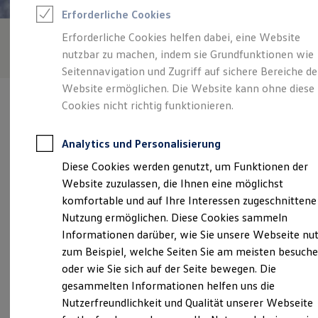
Feuerwehr
Erforderliche Cookies
Rettungsdienste
ONE Business ID Vorteile
Erforderliche Cookies helfen dabei, eine Website
Fahrzeugsuche & Marktplatz
nutzbar zu machen, indem sie Grundfunktionen wie
Fahrzeugsuche
Fahrzeuge online kaufen
Seitennavigation und Zugriff auf sichere Bereiche de
Digitaler Marktplatz
Website ermöglichen. Die Website kann ohne diese
Kauf & Finanzierung
Cookies nicht richtig funktionieren.
Online-Fahrzeugbewertung
Aktionen & Angebote
E-Auto-Förderung
Analytics und Personalisierung
Für Privatkunden
Verantwortlich für die Inhalte auf dieser Seite ist die Knubel GmbH
Für Gewerbekunden
Diese Cookies werden genutzt, um Funktionen der
& Co. KG, Zweigniederlassung Stadtlohn
Profi Paket
(
Impressum & Rechtliches
)
Website zuzulassen, die Ihnen eine möglichst
TopDeal
Gebrauchtwagen
komfortable und auf Ihre Interessen zugeschnittene
ProfiPartner für Gebrauchtwagen
Nutzung ermöglichen. Diese Cookies sammeln
Zertifizierte Gebrauchtwagen
Unsere 
Informationen darüber, wie Sie unsere Webseite nu
Finanzierung
Für Privatkunden
zum Beispiel, welche Seiten Sie am meisten besuch
Für Gewerbekunden
oder wie Sie sich auf der Seite bewegen. Die
Leasing
Mühlenstraße 45, 48703 Stadtlohn
gesammelten Informationen helfen uns die
Für Privatkunden
Für Gewerbekunden
Nutzerfreundlichkeit und Qualität unserer Webseite
Montag
-
Freitag
07:00
-
18:00
Uhr
Versicherungen & Garantien