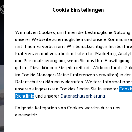
Modelle & Konfigurator
Cookie Einstellungen
Nutzfahrzeuge
Nutzfahrzeugkategorien entdecken
Modelle konfigurieren
Konfiguration laden
Zum
Zum
Modelle vergleichen
Verkauf und Service
Wir nutzen Cookies, um Ihnen die bestmögliche Nutzung
Hauptinhalt
Footer
Vorgängermodelle und Oldtimer
Knubel in Stadtlohn
springen
springen
unserer Webseite zu ermöglichen und unsere Kommunika
Vorgängermodelle
Oldtimer
mit Ihnen zu verbessern. Wir berücksichtigen hierbei Ihr
Bulli Historie
4.9
|
46 Bewertungen
Präferenzen und verarbeiten Daten für Marketing, Analyt
Branchenlösungen & Gewerbekunden
und Personalisierung nur, wenn Sie uns Ihre Einwilligung
Umbaulösungen und Hersteller finden
Auf- und Umbauten entdecken & konfigurieren
geben. Diese können Sie jederzeit mit Wirkung für die Zu
Groß- und Sonderkunden
im Cookie Manager (Meine Präferenzen verwalten) in der
Großkunden
Datenschutzerklärung widerrufen. Weitere Informatione
Kommunen & Behörden
Journalisten
unseren eingesetzten Cookies finden Sie in unserer
Cooki
Sportvereine
Richtlinie
und unserer
Datenschutzerklärung
.
Branchenlösungen
Bau & Handwerk
Folgende Kategorien von Cookies werden durch uns
Gewerbliche Personenbeförderung
Service & mobile Werkstätten
eingesetzt:
Kurier, Logistik & Handel
Menschen mit Behinderung
Kühlfahrzeuge