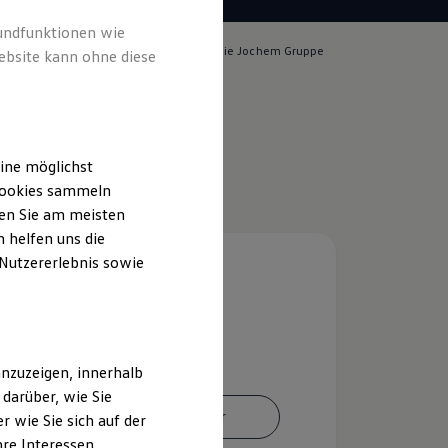
rundfunktionen wie
lich für die Inhalte auf dieser Seite ist die Jochem Gruppe
ebsite kann ohne diese
rt GmbH
(
Impressum & Rechtliches
)
ine möglichst
 Cookies sammeln
ten Sie am meisten
 helfen uns die
 Nutzererlebnis sowie
nzuzeigen, innerhalb
darüber, wie Sie
Ansprechpartner
 wie Sie sich auf der
hre Interessen