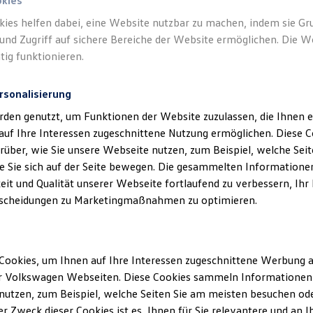
okies
kies helfen dabei, eine Website nutzbar zu machen, indem sie G
Verantwort
und Zugriff auf sichere Bereiche der Website ermöglichen. Die W
St. Ingbe
tig funktionieren.
rsonalisierung
rden genutzt, um Funktionen der Website zuzulassen, die Ihnen e
auf Ihre Interessen zugeschnittene Nutzung ermöglichen. Diese
über, wie Sie unsere Webseite nutzen, zum Beispiel, welche Sei
 Sie sich auf der Seite bewegen. Die gesammelten Informationen
eit und Qualität unserer Webseite fortlaufend zu verbessern, Ihr
scheidungen zu Marketingmaßnahmen zu optimieren.
Unsere Abteilungen
Cookies, um Ihnen auf Ihre Interessen zugeschnittene Werbung a
Montag
-
Freitag
07:30
-
18:00
Uhr
r Volkswagen Webseiten. Diese Cookies sammeln Informationen 
rt
Samstag
08:00
-
13:00
Uhr
utzen, zum Beispiel, welche Seiten Sie am meisten besuchen oder
r Zweck dieser Cookies ist es, Ihnen für Sie relevantere und an I