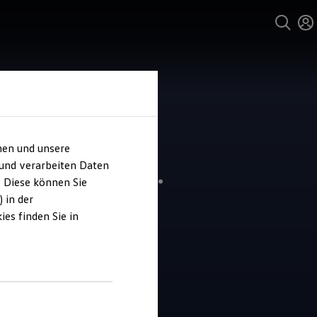
hen und unsere
und Service
 und verarbeiten Daten
hem Gruppe St.
. Diese können Sie
bert
 in der
es finden Sie in
2.6
|
5 Bewertungen