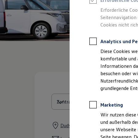
Erforderliche Co
Rettungsdienste
ONE Business ID Vorteile
Erforderliche Coo
Fahrzeugsuche & Marktplatz
Seitennavigation 
Fahrzeugsuche
Cookies nicht rich
Fahrzeuge online kaufen
Digitaler Marktplatz
Kauf & Finanzierung
Analytics und Pe
Online-Fahrzeugbewertung
Aktionen & Angebote
Diese Cookies we
E-Auto-Förderung
Für Privatkunden
komfortable und 
Für Gewerbekunden
Informationen dar
Profi Paket
besuchen oder wie
TopDeal
Gebrauchtwagen
Nutzerfreundlichk
ProfiPartner für Gebrauchtwagen
grundlegende Ent
Zertifizierte Gebrauchtwagen
Finanzierung
Für Privatkunden
Marketing
Für Gewerbekunden
Leasing
Wir nutzen diese 
Für Privatkunden
und außerhalb de
Für Gewerbekunden
Dudweilerstraße 90, 66386 St. Ingbe
unsere Webseite n
Versicherungen & Garantien
Garantien
Seite bewegen. De