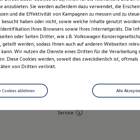
e anzubieten. Sie werden außerdem dazu verwendet, die Erschein
zen und die Effektivität von Kampagnen zu messen und zu steuern
 besucht haben oder nicht, sowie welche Inhalte genutzt worden s
 Identifikation Ihres Browsers sowie Ihres Internetgeräts. Die 
iten oder Seiten Dritter, wie z.B. Volkswagen Konzerngesellsch
 geteilt werden, sodass Ihnen auch auf anderen Webseiten rel
kann. Wir nutzen die Dienste eines Dritten für die Verarbeitung 
. Diese Cookies werden, soweit dies zweckdienlich ist, oftmals
Unsere Leistungen
im Überblic
täten von Dritten verlinkt.
zfahrzeuge
Neuwagen Caddy - Multivan -
e Cookies ablehnen
Alle Akzepti
California
Volkswagen Economy
Service