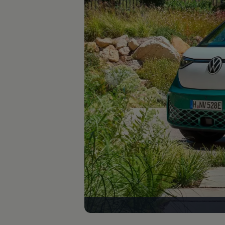
Autonomes Fahren
Mehr zum ID. Buzz
Online Beratung
California Welt
California Club
California Magazin & Ratgeber
Vanlife
Ratgeber
Routen & Reisen
California Reisen & Erlebnisse
California App
California Lifestyle & Zubehör
Übernachten im California
Marke
Unternehmen
Karriere
Karriere im Unternehmen
Karriere im Autohaus
Nachhaltigkeit
Kunden
Gesellschaft
Natur
Events
Rückblick VW Bus Festival 2023
75 Jahre Bulli Jubiläum