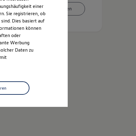
ungshäufigkeit einer
Termin vereinbaren
. Sie registrieren, ob
ind. Dies basiert auf
Informationen können
aften oder
evante Werbung
solcher Daten zu
 mit
k
ID.
Buzz
eren