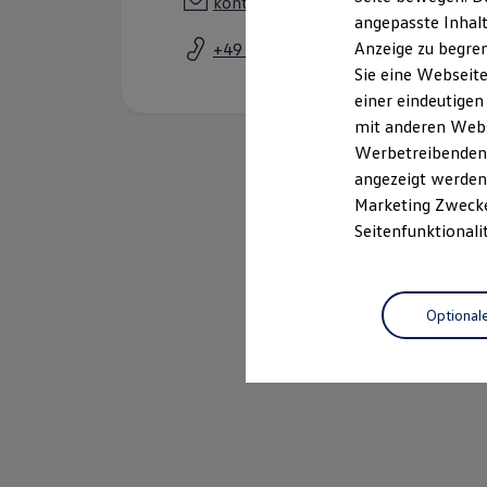
kontakt@jochem-gruppe.de
Kfz-Versicherung für Nutzfahrzeuge
angepasste Inhalt
Restschuldversicherung
Anzeige zu begren
+49 6894 38700
Wartungsverträge
Besitzer & Service
Sie eine Webseite
Reparatur & Service
einer eindeutigen
Sommer-Special
mit anderen Webse
Reparatur, Pflege & Inspektion
Servicetermin anfragen
Werbetreibenden,
Service-Vorteile bei Volkswagen Nutzfahrzeuge
angezeigt werden 
ServicePlus
Marketing Zwecken
Economy Service
Räder & Reifen Service
Seitenfunktionali
Ersatzfahrzeuge
Notdienst und Pannenhilfe
Software, Konnektivität & Apps
Neuwagen
Nut
California App
Optional
VW Connect für Ihren ID. Buzz
VW Connect für Ihren Transporter/Caravelle
VW Connect für Ihren Amarok
Service
VW Connect für andere Modelle
Connect Pro
Fleet Interface Data
Multistop Pathfinder
Übersicht Software Updates
Hilfreiches für Besitzer