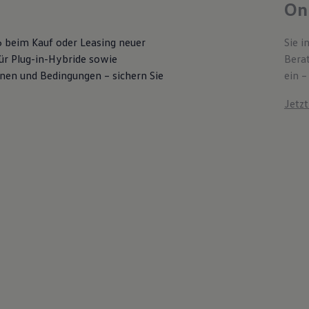
Onl
6 beim Kauf oder Leasing neuer
Sie i
für Plug-in-Hybride sowie
Bera
ionen und Bedingungen – sichern Sie
ein –
Jetz