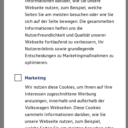
Informationen darüber, wie Sie unsere
E-Mail:
info@jllig.de
Garantien
Webseite nutzen, zum Beispiel, welche
E-Mail:
info@jllig.de
Kfz-Versicherung für Nutzfahrzeuge
Restschuldversicherung
Seiten Sie am meisten besuchen oder wie Sie
Umsatzsteueridentifikationsnummer: DE 147 173
Wartungsverträge
sich auf der Seite bewegen. Die gesammelten
588
Besitzer & Service
Informationen helfen uns die
Registergericht + Handelsregister: Handelsregister
Reparatur & Service
Sommer-Special
Nutzerfreundlichkeit und Qualität unserer
Stgt. HRA 730463
Reparatur, Pflege & Inspektion
Webseite fortlaufend zu verbessern, Ihr
Handelsregister Stgt. HRB 370 017
Servicetermin anfragen
Nutzererlebnis sowie grundlegende
Service-Vorteile bei Volkswagen Nutzfahrzeuge
Hinweis gemäß § 36
ServicePlus
Entscheidungen zu Marketingmaßnahmen zu
Economy Service
Verbraucherstreitbeilegungsgesetz (VSBG)
optimieren.
Räder & Reifen Service
Wir sind zur Teilnahme an einem
Ersatzfahrzeuge
Streitbeilegungsverfahren bei folgender
Notdienst und Pannenhilfe
Marketing
Software, Konnektivität & Apps
Verbraucherschlichtungsstelle bereit:
California App
Wir nutzen diese Cookies, um Ihnen auf Ihre
VW Connect für Ihren ID. Buzz
Interessen zugeschnittene Werbung
Allgemeine Verbraucherschlichtungsstelle des
VW Connect für Ihren Transporter/Caravelle
anzuzeigen, innerhalb und außerhalb der
VW Connect für Ihren Amarok
Zentrums für Schlichtung e.V.
VW Connect für andere Modelle
Volkswagen Webseiten. Diese Cookies
Straßburger Straße 8
Connect Pro
sammeln Informationen darüber, wie Sie
77694 Kehl am Rhein
Fleet Interface Data
unsere Webseite nutzen, zum Beispiel,
Multistop Pathfinder
http://www.verbraucher-schlichter.de
Übersicht Software Updates