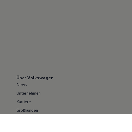
Über Volkswagen
News
Unternehmen
Karriere
Großkunden
Erklärung zur Barrierefreiheit
Konzern
Volkswagen Konzern