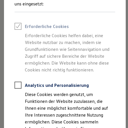
und Angeboten, die auf dieser Webseite
Feuerwehr
uns eingesetzt:
Rettungsdienste
speziell aufgeführt sind.
ONE Business ID Vorteile
Fahrzeugsuche & Marktplatz
Fahrzeugsuche
Erforderliche Cookies
Fahrzeuge online kaufen
Digitaler Marktplatz
Erforderliche Cookies helfen dabei, eine
Impressum
Kauf & Finanzierung
Website nutzbar zu machen, indem sie
Online-Fahrzeugbewertung
Aktionen & Angebote
Grundfunktionen wie Seitennavigation und
Datenschutzerklärung
E-Auto-Förderung
Zugriff auf sichere Bereiche der Website
Für Privatkunden
ermöglichen. Die Website kann ohne diese
Für Gewerbekunden
Profi Paket
Cookies nicht richtig funktionieren.
Impressum
TopDeal
Gebrauchtwagen
ProfiPartner für Gebrauchtwagen
Analytics und Personalisierung
Jllig Automobile GmbH & Co. KG
Zertifizierte Gebrauchtwagen
Diese Cookies werden genutzt, um
Klaus Jllig
Finanzierung
Für Privatkunden
Funktionen der Website zuzulassen, die
Hauptstraße 62+69
Für Gewerbekunden
Ihnen eine möglichst komfortable und auf
72525 Münsingen
Leasing
Ihre Interessen zugeschnittene Nutzung
Telefon: 07381 / 9303-0
Für Privatkunden
Für Gewerbekunden
ermöglichen. Diese Cookies sammeln
Fax: 07381/9303-34
Versicherungen & Garantien