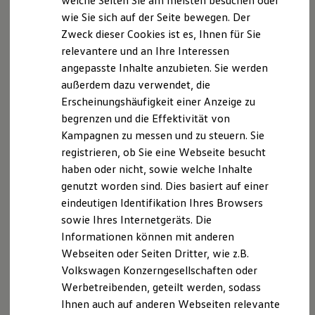
welche Seiten Sie am meisten besuchen oder
Hilfreiches für Besitzer
wie Sie sich auf der Seite bewegen. Der
Digitales Bordbuch
Zweck dieser Cookies ist es, Ihnen für Sie
Fahrerassistenz- und Sicherheitssysteme
Datenschutzerklärung
Kontrollleuchten
relevantere und an Ihre Interessen
Kurzfahrprofile und Ölverdünnung
angepasste Inhalte anzubieten. Sie werden
Batterieverordnung
Datenschutzerklärung
außerdem dazu verwendet, die
XTL-Dieselkraftstoff
Ersatzteile und Betriebsflüssigkeiten
Datenschutz auf einen Blick
Erscheinungshäufigkeit einer Anzeige zu
Original Zubehör und Lifestyle Produkte
begrenzen und die Effektivität von
myVolkswagen
Allgemeine Hinweise
Kampagnen zu messen und zu steuern. Sie
myVolkswagen Business
Elektrisch & Autonom
registrieren, ob Sie eine Webseite besucht
Die folgenden Hinweise geben einen einfachen
Elektro - & Hybridfahrzeuge
haben oder nicht, sowie welche Inhalte
Unser Ansatz
Überblick darüber, was mit Ihren personenbezogenen
genutzt worden sind. Dies basiert auf einer
Klimafreundlicher Strom
Daten passiert, wenn Sie unsere Website besuchen.
Reichweite & Ladelösungen
eindeutigen Identifikation Ihres Browsers
Personenbezogene Daten sind alle Daten, mit denen
Reichweitensimulator
sowie Ihres Internetgeräts. Die
Ladezeitensimulator
Sie persönlich identifiziert werden können.
Informationen können mit anderen
Ladelösungen für Privatkunden
Ausführliche Informationen zum Thema Datenschutz
Ladelösungen für Gewerbekunden
Webseiten oder Seiten Dritter, wie z.B.
entnehmen Sie unserer unter diesem Text
Wallbox und Ladekabel
Volkswagen Konzerngesellschaften oder
Bidirektionales Laden
aufgeführten Datenschutzerklärung.
Werbetreibenden, geteilt werden, sodass
Förderung & Kosten der Elektrofahrzeuge
Fördermöglichkeiten für Privatkunden
Ihnen auch auf anderen Webseiten relevante
Fördermöglichkeiten für Gewerbekunden
Datenerfassung auf unserer Website