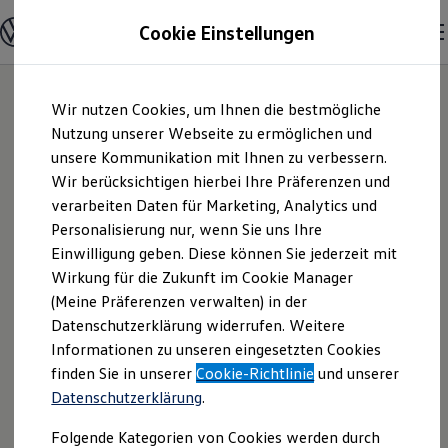
Modelle & Konfigurator
Cookie Einstellungen
Nutzfahrzeuge
Nutzfahrzeugkategorien entdecken
Modelle konfigurieren
Konfiguration laden
Zum
Zum
Modelle vergleichen
Wir nutzen Cookies, um Ihnen die bestmögliche
Hauptinhalt
Footer
Vorgängermodelle und Oldtimer
springen
springen
Nutzung unserer Webseite zu ermöglichen und
Vorgängermodelle
Oldtimer
unsere Kommunikation mit Ihnen zu verbessern.
Jllig Automobile
Bulli Historie
Wir berücksichtigen hierbei Ihre Präferenzen und
Branchenlösungen & Gewerbekunden
verarbeiten Daten für Marketing, Analytics und
Umbaulösungen und Hersteller finden
GmbH & Co. KG |
Auf- und Umbauten entdecken & konfigurieren
Personalisierung nur, wenn Sie uns Ihre
Groß- und Sonderkunden
Einwilligung geben. Diese können Sie jederzeit mit
Impressum &
Großkunden
Wirkung für die Zukunft im Cookie Manager
Kommunen & Behörden
Journalisten
(Meine Präferenzen verwalten) in der
Rechtliches
Sportvereine
Datenschutzerklärung widerrufen. Weitere
Branchenlösungen
Informationen zu unseren eingesetzten Cookies
Bau & Handwerk
Gewerbliche Personenbeförderung
Hier finden Sie Informationen über die
finden Sie in unserer
Cookie-Richtlinie
und unserer
Service & mobile Werkstätten
Datenschutzerklärung
.
Jllig Automobile GmbH & Co. KG als
Kurier, Logistik & Handel
Menschen mit Behinderung
verantwortliche Anbieterin von Inhalten
Folgende Kategorien von Cookies werden durch
Kühlfahrzeuge