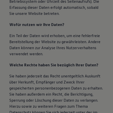
Betriebssystem oder Uhrzeit des Seitenaufrufs). Die
75 Jahre Bulli Jubiläum
Erfassung dieser Daten erfolgt automatisch, sobald
Bulli Magazin
Sie unsere Website betreten.
Fahrzeugabholung ab Werk
Wofür nutzen wir Ihre Daten?
Ein Teil der Daten wird erhoben, um eine fehlerfreie
Bereitstellung der Website zu gewährleisten. Andere
Daten können zur Analyse Ihres Nutzerverhaltens
verwendet werden.
Welche Rechte haben Sie bezüglich Ihrer Daten?
Sie haben jederzeit das Recht unentgeltlich Auskunft
über Herkunft, Empfänger und Zweck Ihrer
gespeicherten personenbezogenen Daten zu erhalten.
Sie haben außerdem ein Recht, die Berichtigung,
Sperrung oder Löschung dieser Daten zu verlangen.
Hierzu sowie zu weiteren Fragen zum Thema
Datenschutz können Sie sich jederzeit unter der im