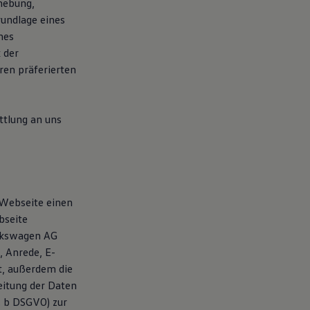
hebung,
rundlage eines
nes
 der
en präferierten
tlung an uns
 Webseite einen
bseite
olkswagen AG
 Anrede, E-
t, außerdem die
itung der Daten
t. b DSGVO) zur