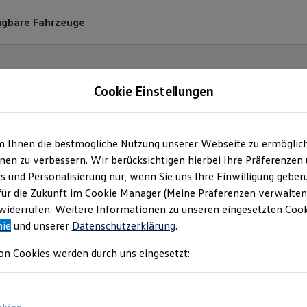
ügbare Fahrzeuge
Cookie Einstellungen
m Ihnen die bestmögliche Nutzung unserer Webseite zu ermöglic
Horst Saur GmbH
en zu verbessern. Wir berücksichtigen hierbei Ihre Präferenzen
cs und Personalisierung nur, wenn Sie uns Ihre Einwilligung geben
tfahrzeuge | Impres
für die Zukunft im Cookie Manager (Meine Präferenzen verwalten)
iderrufen. Weitere Informationen zu unseren eingesetzten Cooki
nie
und unserer
Datenschutzerklärung
.
Rechtliches
on Cookies werden durch uns eingesetzt:
inden Sie Informationen über die Horst Sa