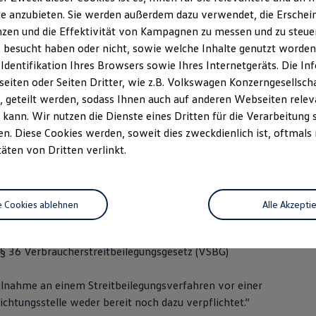
e anzubieten. Sie werden außerdem dazu verwendet, die Erschein
zen und die Effektivität von Kampagnen zu messen und zu steuern
 besucht haben oder nicht, sowie welche Inhalte genutzt worden s
/ 98 77-0
 Identifikation Ihres Browsers sowie Ihres Internetgeräts. Die 
iten oder Seiten Dritter, wie z.B. Volkswagen Konzerngesellsch
 77-27
 geteilt werden, sodass Ihnen auch auf anderen Webseiten rel
kann. Wir nutzen die Dienste eines Dritten für die Verarbeitung 
r-autohaus.de
. Diese Cookies werden, soweit dies zweckdienlich ist, oftmals
täten von Dritten verlinkt.
 Horst Saur, Stefan Saur
: DE 131 195 617
e Cookies ablehnen
Alle Akzepti
: Traunstein HRB 2012
 36 Verbraucherstreitbeilegungsgesetz (VSBG)
eilnahme an einem Streitbeilegungsverfahren vor einer
chtungsstelle weder bereit noch dazu verpflichtet.“