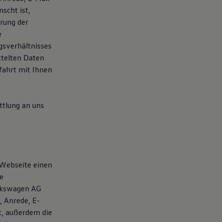
scht ist,
rung der
e
gsverhältnisses
ttelten Daten
ahrt mit Ihnen
tlung an uns
 Webseite einen
e
olkswagen AG
 Anrede, E-
t, außerdem die