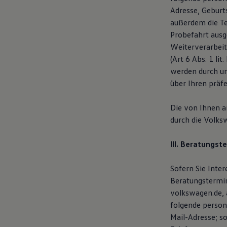
75 Jahre Bulli Jubiläum
Adresse, Geburt
Bulli Magazin
außerdem die T
Fahrzeugabholung ab Werk
Probefahrt ausg
Weiterverarbeit
(Art 6 Abs. 1 li
werden durch u
über Ihren präf
Die von Ihnen 
durch die Volks
III. Beratungst
Sofern Sie Inte
Beratungstermin
volkswagen.de, 
folgende person
Mail-Adresse; s