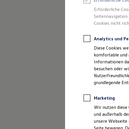
Kraftfahr
Erforderliche Co
Feuerwehr
Rettungsdienste
Angebote
Erforderliche Coo
ONE Business ID Vorteile
Seitennavigation 
Fahrzeugsuche & Marktplatz
Cookies nicht rich
Fahrzeugsuche
Fahrzeuge online kaufen
Digitaler Marktplatz
Analytics und Pe
Kauf & Finanzierung
Online-Fahrzeugbewertung
Impressum
Diese Cookies we
Aktionen & Angebote
E-Auto-Förderung
komfortable und 
Datenschutzer
Für Privatkunden
Informationen dar
Für Gewerbekunden
besuchen oder wie
Profi Paket
TopDeal
Nutzerfreundlichk
Gebrauchtwagen
grundlegende Ent
ProfiPartner für Gebrauchtwagen
Impre
Zertifizierte Gebrauchtwagen
Finanzierung
Marketing
Für Privatkunden
Für Gewerbekunden
Wir nutzen diese 
Horst Saur Gmb
Leasing
und außerhalb de
Für Privatkunden
unsere Webseite n
Priener Straße 
Für Gewerbekunden
Versicherungen & Garantien
Seite bewegen. De