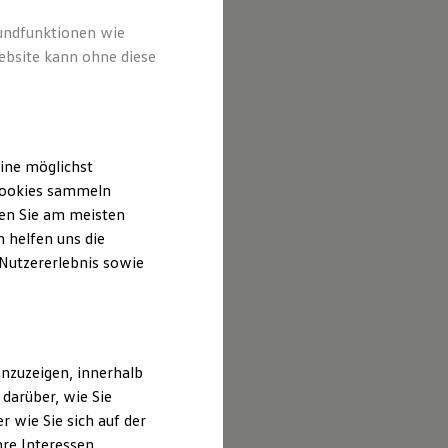
halten und
hrt sind.
rundfunktionen wie
ebsite kann ohne diese
ine möglichst
 Cookies sammeln
ten Sie am meisten
 helfen uns die
 Nutzererlebnis sowie
nzuzeigen, innerhalb
darüber, wie Sie
 wie Sie sich auf der
hre Interessen