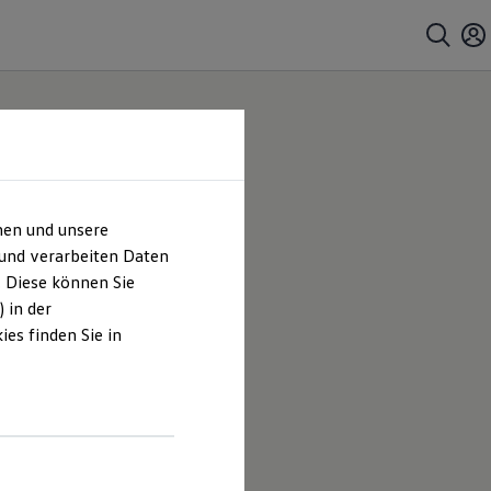
hen und unsere
 und verarbeiten Daten
. Diese können Sie
sum &
 in der
es finden Sie in
ur GmbH