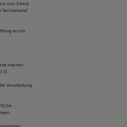
 uns zum Zweck
n Servicekanal
tlung an uns
tend machen.
t D.
die Verarbeitung
O) Sie
angen.
O genannten