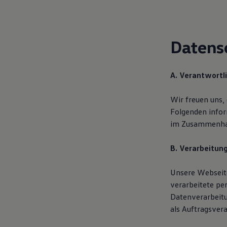
Hilfreiches für Besitzer
Digitales Bordbuch
Fahrerassistenz- und Sicherheitssysteme
Kontrollleuchten
Datens
Kurzfahrprofile und Ölverdünnung
Batterieverordnung
XTL-Dieselkraftstoff
Ersatzteile und Betriebsflüssigkeiten
A. Verantwortl
Original Zubehör und Lifestyle Produkte
myVolkswagen
myVolkswagen Business
Wir freuen uns,
Elektrisch & Autonom
Folgenden infor
Elektro - & Hybridfahrzeuge
im Zusammenhan
Unser Ansatz
Klimafreundlicher Strom
Reichweite & Ladelösungen
B. Verarbeitun
Reichweitensimulator
Ladezeitensimulator
Ladelösungen für Privatkunden
Unsere Webseite
Ladelösungen für Gewerbekunden
verarbeitete pe
Wallbox und Ladekabel
Datenverarbeit
Bidirektionales Laden
Förderung & Kosten der Elektrofahrzeuge
als Auftragsvera
Fördermöglichkeiten für Privatkunden
Fördermöglichkeiten für Gewerbekunden