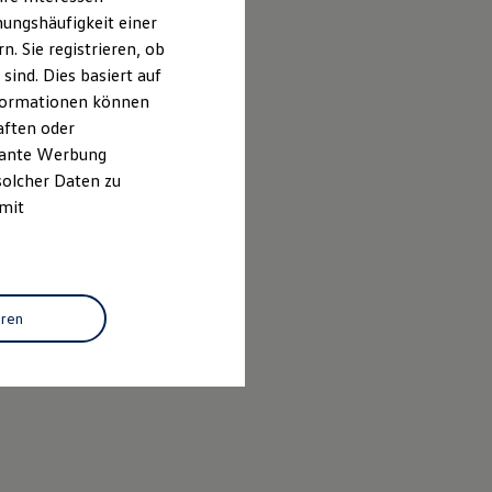
ungshäufigkeit einer
. Sie registrieren, ob
ind. Dies basiert auf
Informationen können
aften oder
evante Werbung
solcher Daten zu
 mit
eren