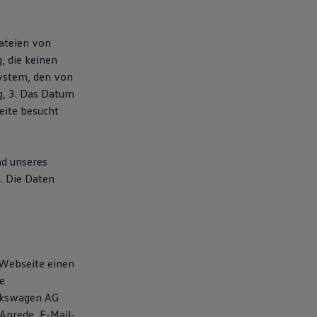
dateien von
, die keinen
system, den von
g, 3. Das Datum
seite besucht
nd unseres
. Die Daten
 Webseite einen
e
olkswagen AG
Anrede, E-Mail-