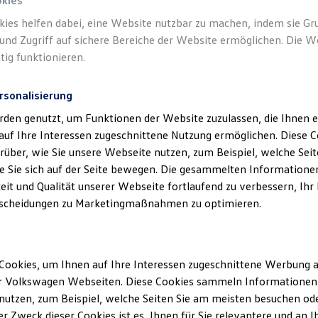
zeuge als verantwortliche Anbieterin von In
okies
n, die auf dieser Webseite speziell aufgefü
kies helfen dabei, eine Website nutzbar zu machen, indem sie G
und Zugriff auf sichere Bereiche der Website ermöglichen. Die W
tig funktionieren.
rsonalisierung
rden genutzt, um Funktionen der Website zuzulassen, die Ihnen e
auf Ihre Interessen zugeschnittene Nutzung ermöglichen. Diese
klärung
über, wie Sie unsere Webseite nutzen, zum Beispiel, welche Sei
 Sie sich auf der Seite bewegen. Die gesammelten Informationen
eit und Qualität unserer Webseite fortlaufend zu verbessern, Ihr
scheidungen zu Marketingmaßnahmen zu optimieren.
ssum
Cookies, um Ihnen auf Ihre Interessen zugeschnittene Werbung a
H Kraftfahrzeuge
r Volkswagen Webseiten. Diese Cookies sammeln Informationen 
utzen, zum Beispiel, welche Seiten Sie am meisten besuchen oder
49
r Zweck dieser Cookies ist es, Ihnen für Sie relevantere und an I