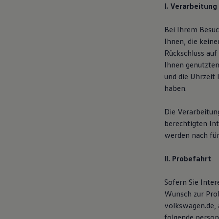
I. Verarbeitung
Kostensimulator
Autonomes Fahren
Mehr zum ID. Buzz
Bei Ihrem Besuc
Online Beratung
Ihnen, die kein
California Welt
California Club
Rückschluss auf
California Magazin & Ratgeber
Ihnen genutzten
Vanlife
und die Uhrzeit 
Ratgeber
Routen & Reisen
haben.
California Reisen & Erlebnisse
California App
Die Verarbeitung
California Lifestyle & Zubehör
Übernachten im California
berechtigten In
Marke
werden nach fün
Unternehmen
Karriere
Karriere im Unternehmen
II. Probefahrt
Karriere im Autohaus
Nachhaltigkeit
Sofern Sie Inte
Kunden
Gesellschaft
Wunsch zur Prob
Natur
volkswagen.de, 
Events
folgende person
Rückblick VW Bus Festival 2023