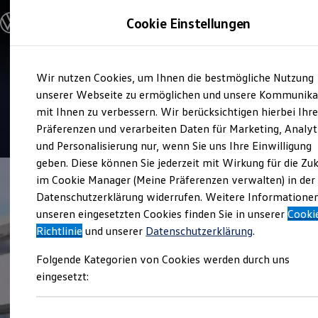
Modelle & Konfigurator
Cookie Einstellungen
Nutzfahrzeuge
Nutzfahrzeugkategorien entdecken
Modelle konfigurieren
Konfiguration laden
Zum
Zum
Modelle vergleichen
Service
Wir nutzen Cookies, um Ihnen die bestmögliche Nutzung
Hauptinhalt
Footer
Vorgängermodelle und Oldtimer
Hercher Die Service Familie
springen
springen
unserer Webseite zu ermöglichen und unsere Kommunika
Vorgängermodelle
Oldtimer
mit Ihnen zu verbessern. Wir berücksichtigen hierbei Ihr
Bulli Historie
4.8
|
23 Bewertungen
Präferenzen und verarbeiten Daten für Marketing, Analyt
Branchenlösungen & Gewerbekunden
und Personalisierung nur, wenn Sie uns Ihre Einwilligung
Umbaulösungen und Hersteller finden
Auf- und Umbauten entdecken & konfigurieren
geben. Diese können Sie jederzeit mit Wirkung für die Zu
Groß- und Sonderkunden
im Cookie Manager (Meine Präferenzen verwalten) in der
Großkunden
Datenschutzerklärung widerrufen. Weitere Informatione
Kommunen & Behörden
Journalisten
unseren eingesetzten Cookies finden Sie in unserer
Cooki
Sportvereine
Richtlinie
und unserer
Datenschutzerklärung
.
Branchenlösungen
Bau & Handwerk
Folgende Kategorien von Cookies werden durch uns
Gewerbliche Personenbeförderung
Service & mobile Werkstätten
eingesetzt:
Kurier, Logistik & Handel
Menschen mit Behinderung
Kühlfahrzeuge