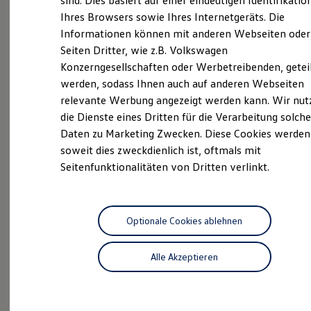
sind. Dies basiert auf einer eindeutigen Identifikatio
Hilfreiches für Besitzer
Ihres Browsers sowie Ihres Internetgeräts. Die
Digitales Bordbuch
Unsere
Service
Informationen können mit anderen Webseiten oder
Fahrerassistenz- und Sicherheitssysteme
Kontrollleuchten
Seiten Dritter, wie z.B. Volkswagen
Kurzfahrprofile und Ölverdünnung
Leistungen
Konzerngesellschaften oder Werbetreibenden, getei
Batterieverordnung
werden, sodass Ihnen auch auf anderen Webseiten
XTL-Dieselkraftstoff
Ersatzteile und Betriebsflüssigkeiten
relevante Werbung angezeigt werden kann. Wir nut
Original Zubehör und Lifestyle Produkte
die Dienste eines Dritten für die Verarbeitung solche
myVolkswagen
Daten zu Marketing Zwecken. Diese Cookies werden
myVolkswagen Business
Elektrisch & Autonom
soweit dies zweckdienlich ist, oftmals mit
Elektro - & Hybridfahrzeuge
Seitenfunktionalitäten von Dritten verlinkt.
Unser Ansatz
Klimafreundlicher Strom
Reichweite & Ladelösungen
Reichweitensimulator
Ladezeitensimulator
Optionale Cookies ablehnen
Ladelösungen für Privatkunden
Ladelösungen für Gewerbekunden
Alle Akzeptieren
Wallbox und Ladekabel
Inspektionsservice
Bidirektionales Laden
Förderung & Kosten der Elektrofahrzeuge
Profis am Werk: Lassen Sie alle
Fördermöglichkeiten für Privatkunden
Fördermöglichkeiten für Gewerbekunden