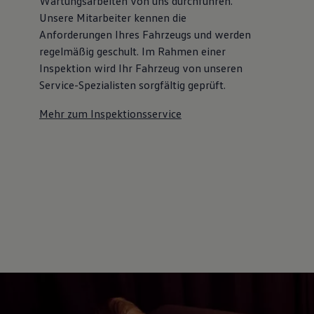
Wartungsarbeiten von uns durchführen.
Kostensimulator
Unsere Mitarbeiter kennen die
Autonomes Fahren
Anforderungen Ihres Fahrzeugs und werden
Mehr zum ID. Buzz
Online Beratung
regelmäßig geschult. Im Rahmen einer
California Welt
Inspektion wird Ihr Fahrzeug von unseren
California Club
Service-Spezialisten sorgfältig geprüft.
California Magazin & Ratgeber
Vanlife
Ratgeber
Mehr zum Inspektionsservice
Routen & Reisen
California Reisen & Erlebnisse
California App
California Lifestyle & Zubehör
Übernachten im California
Marke
Unternehmen
Karriere
Karriere im Unternehmen
Karriere im Autohaus
Nachhaltigkeit
Kunden
Gesellschaft
Natur
Events
Rückblick VW Bus Festival 2023