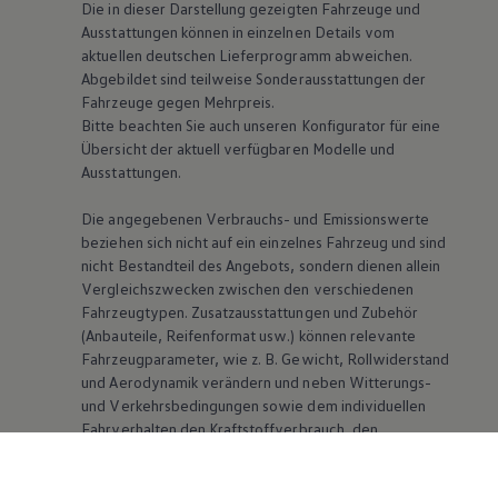
Die in dieser Darstellung gezeigten Fahrzeuge und
Ausstattungen können in einzelnen Details vom
aktuellen deutschen Lieferprogramm abweichen.
Abgebildet sind teilweise Sonderausstattungen der
Fahrzeuge gegen Mehrpreis.
Bitte beachten Sie auch unseren Konfigurator für eine
Übersicht der aktuell verfügbaren Modelle und
Ausstattungen.
Die angegebenen Verbrauchs- und Emissionswerte
beziehen sich nicht auf ein einzelnes Fahrzeug und sind
nicht Bestandteil des Angebots, sondern dienen allein
Vergleichszwecken zwischen den verschiedenen
Fahrzeugtypen. Zusatzausstattungen und Zubehör
(Anbauteile, Reifenformat usw.) können relevante
Fahrzeugparameter, wie
z. B.
Gewicht, Rollwiderstand
und Aerodynamik verändern und neben Witterungs-
und Verkehrsbedingungen sowie dem individuellen
Fahrverhalten den Kraftstoffverbrauch, den
Stromverbrauch, die CO₂-Emissionen und die
Fahrleistungswerte eines Fahrzeugs beeinflussen.