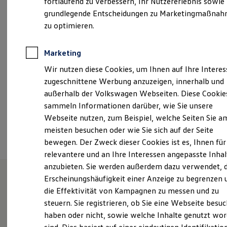
fortlaufend zu verbessern, Ihr Nutzererlebnis sowie
Montag
-
Donnerstag
08:00
-
16:45
Uhr
Kfz-Versicherung für Nutzfahrzeuge
grundlegende Entscheidungen zu Marketingmaßna
Restschuldversicherung
Freitag
08:00
-
15:15
Uhr
Wartungsverträge
zu optimieren.
Besitzer & Service
Reparatur & Service
info@vw-becker.de
Sommer-Special
Marketing
Reparatur, Pflege & Inspektion
+49 541 6855620
Wir nutzen diese Cookies, um Ihnen auf Ihre Intere
Servicetermin anfragen
Service-Vorteile bei Volkswagen Nutzfahrzeuge
zugeschnittene Werbung anzuzeigen, innerhalb und
ServicePlus
außerhalb der Volkswagen Webseiten. Diese Cookie
Economy Service
Ansprechpartner
sammeln Informationen darüber, wie Sie unsere
Räder & Reifen Service
Ersatzfahrzeuge
Webseite nutzen, zum Beispiel, welche Seiten Sie a
Notdienst und Pannenhilfe
Termin vereinbaren
meisten besuchen oder wie Sie sich auf der Seite
Software, Konnektivität & Apps
bewegen. Der Zweck dieser Cookies ist es, Ihnen für
California App
VW Connect für Ihren ID. Buzz
relevantere und an Ihre Interessen angepasste Inhal
VW Connect für Ihren Transporter/Caravelle
anzubieten. Sie werden außerdem dazu verwendet, d
VW Connect für Ihren Amarok
Erscheinungshäufigkeit einer Anzeige zu begrenzen 
VW Connect für andere Modelle
Connect Pro
die Effektivität von Kampagnen zu messen und zu
Unsere Leistungen
im
Fleet Interface Data
steuern. Sie registrieren, ob Sie eine Webseite besuc
Multistop Pathfinder
Überblick
haben oder nicht, sowie welche Inhalte genutzt wo
Übersicht Software Updates
Hilfreiches für Besitzer