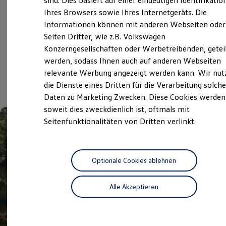
sind. Dies basiert auf einer eindeutigen Identifikatio
Digitales Bordbuch
Service
Ihres Browsers sowie Ihres Internetgeräts. Die
Fahrerassistenz- und Sicherheitssysteme
Informationen können mit anderen Webseiten oder
Kontrollleuchten
Kurzfahrprofile und Ölverdünnung
Seiten Dritter, wie z.B. Volkswagen
Batterieverordnung
Konzerngesellschaften oder Werbetreibenden, getei
Aktuelle Highlights
XTL-Dieselkraftstoff
werden, sodass Ihnen auch auf anderen Webseiten
Ersatzteile und Betriebsflüssigkeiten
Original Zubehör und Lifestyle Produkte
relevante Werbung angezeigt werden kann. Wir nut
und Angebote
myVolkswagen
die Dienste eines Dritten für die Verarbeitung solche
myVolkswagen Business
Daten zu Marketing Zwecken. Diese Cookies werden
Elektrisch & Autonom
Elektro - & Hybridfahrzeuge
soweit dies zweckdienlich ist, oftmals mit
Unser Ansatz
Seitenfunktionalitäten von Dritten verlinkt.
Klimafreundlicher Strom
Reichweite & Ladelösungen
Reichweitensimulator
Ladezeitensimulator
Ladelösungen für Privatkunden
Optionale Cookies ablehnen
Ladelösungen für Gewerbekunden
Wallbox und Ladekabel
Alle Akzeptieren
Bidirektionales Laden
Förderung & Kosten der Elektrofahrzeuge
Fördermöglichkeiten für Privatkunden
Fördermöglichkeiten für Gewerbekunden
Kostensimulator