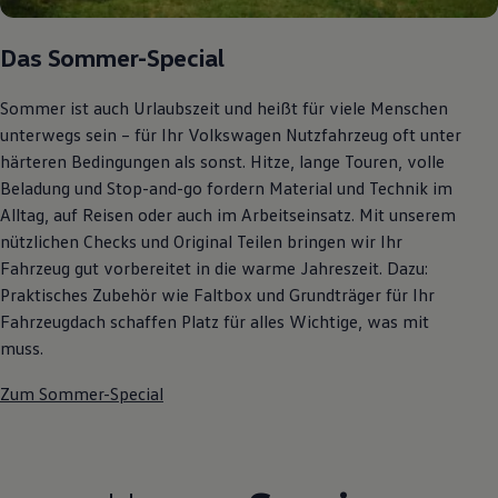
Autonomes Fahren
Mehr zum ID. Buzz
Das Sommer-Special
Online Beratung
California Welt
California Club
Sommer ist auch Urlaubszeit und heißt für viele Menschen
California Magazin & Ratgeber
unterwegs sein – für Ihr Volkswagen Nutzfahrzeug oft unter
Vanlife
Ratgeber
härteren Bedingungen als sonst. Hitze, lange Touren, volle
Routen & Reisen
Beladung und Stop-and-go fordern Material und Technik im
California Reisen & Erlebnisse
Alltag, auf Reisen oder auch im Arbeitseinsatz. Mit unserem
California App
California Lifestyle & Zubehör
nützlichen Checks und Original Teilen bringen wir Ihr
Übernachten im California
Fahrzeug gut vorbereitet in die warme Jahreszeit. Dazu:
Marke
Praktisches Zubehör wie Faltbox und Grundträger für Ihr
Unternehmen
Karriere
Fahrzeugdach schaffen Platz für alles Wichtige, was mit
Karriere im Unternehmen
muss.
Karriere im Autohaus
Nachhaltigkeit
Zum Sommer-Special
Kunden
Gesellschaft
Natur
Events
Rückblick VW Bus Festival 2023
75 Jahre Bulli Jubiläum