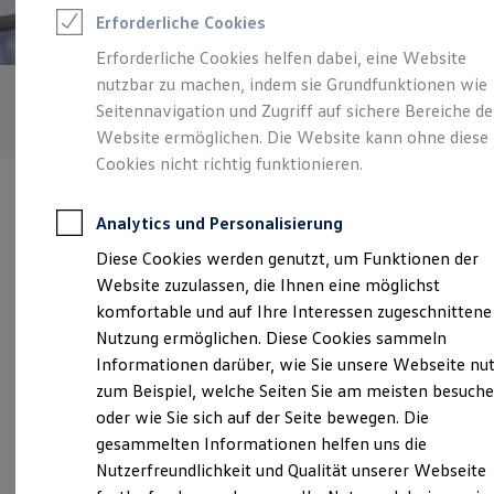
Rettungsdienste
Erforderliche Cookies
ONE Business ID Vorteile
Fahrzeugsuche & Marktplatz
Erforderliche Cookies helfen dabei, eine Website
Fahrzeugsuche
nutzbar zu machen, indem sie Grundfunktionen wie
Fahrzeuge online kaufen
Digitaler Marktplatz
Seitennavigation und Zugriff auf sichere Bereiche de
Kauf & Finanzierung
Website ermöglichen. Die Website kann ohne diese
Online-Fahrzeugbewertung
Cookies nicht richtig funktionieren.
Aktionen & Angebote
E-Auto-Förderung
Für Privatkunden
Analytics und Personalisierung
Für Gewerbekunden
Profi Paket
Diese Cookies werden genutzt, um Funktionen der
TopDeal
Verantwortlich für die Inhalte auf dieser Seite ist die Heinrich
Website zuzulassen, die Ihnen eine möglichst
Gebrauchtwagen
Becker GmbH
(
Impressum & Rechtliches
)
ProfiPartner für Gebrauchtwagen
komfortable und auf Ihre Interessen zugeschnittene
Zertifizierte Gebrauchtwagen
Nutzung ermöglichen. Diese Cookies sammeln
Finanzierung
Informationen darüber, wie Sie unsere Webseite nu
Für Privatkunden
Unsere 
Für Gewerbekunden
zum Beispiel, welche Seiten Sie am meisten besuch
Leasing
oder wie Sie sich auf der Seite bewegen. Die
Für Privatkunden
gesammelten Informationen helfen uns die
Für Gewerbekunden
Mühleneschweg 9, 49090 Osnabrück
Versicherungen & Garantien
Nutzerfreundlichkeit und Qualität unserer Webseite
Garantien