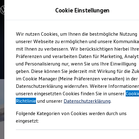
Modelle & Konfigurator
Cookie Einstellungen
Nutzfahrzeuge
Nutzfahrzeugkategorien entdecken
Modelle konfigurieren
Konfiguration laden
Zum
Zum
Modelle vergleichen
Service
Wir nutzen Cookies, um Ihnen die bestmögliche Nutzung
Hauptinhalt
Footer
Vorgängermodelle und Oldtimer
Heinrich Becker
springen
springen
unserer Webseite zu ermöglichen und unsere Kommunika
Vorgängermodelle
Oldtimer
mit Ihnen zu verbessern. Wir berücksichtigen hierbei Ihr
Nutzfahrzeuge
Bulli Historie
Präferenzen und verarbeiten Daten für Marketing, Analyt
Branchenlösungen & Gewerbekunden
und Personalisierung nur, wenn Sie uns Ihre Einwilligung
Umbaulösungen und Hersteller finden
4.8
|
81 Bewertungen
Auf- und Umbauten entdecken & konfigurieren
geben. Diese können Sie jederzeit mit Wirkung für die Zu
Groß- und Sonderkunden
im Cookie Manager (Meine Präferenzen verwalten) in der
Großkunden
Datenschutzerklärung widerrufen. Weitere Informatione
Kommunen & Behörden
Journalisten
unseren eingesetzten Cookies finden Sie in unserer
Cooki
Sportvereine
Richtlinie
und unserer
Datenschutzerklärung
.
Branchenlösungen
Bau & Handwerk
Folgende Kategorien von Cookies werden durch uns
Gewerbliche Personenbeförderung
Service & mobile Werkstätten
eingesetzt:
Kurier, Logistik & Handel
Kühlfahrzeuge
Feuerwehr