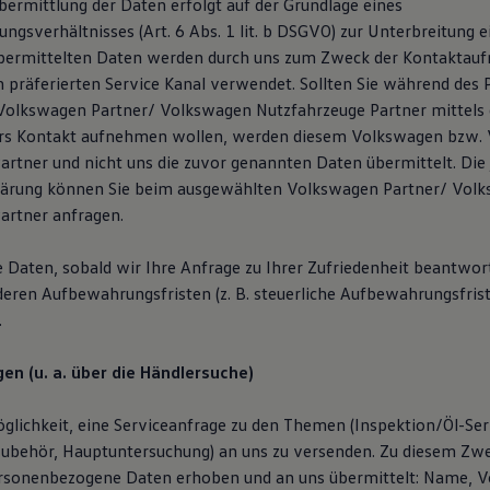
ermittlung der Daten erfolgt auf der Grundlage eines
ngsverhältnisses (Art. 6 Abs. 1 lit. b DSGVO) zur Unterbreitung 
übermittelten Daten werden durch uns zum Zweck der Kontaktau
n präferierten Service Kanal verwendet. Sollten Sie während des 
olkswagen Partner/ Volkswagen Nutzfahrzeuge Partner mittels 
rs Kontakt aufnehmen wollen, werden diesem Volkswagen bzw.
artner und nicht uns die zuvor genannten Daten übermittelt. Die 
lärung können Sie beim ausgewählten Volkswagen Partner/ Vol
artner anfragen.
e Daten, sobald wir Ihre Anfrage zu Ihrer Zufriedenheit beantwor
deren Aufbewahrungsfristen (z. B. steuerliche Aufbewahrungsfris
.
en (u. a. über die Händlersuche)
glichkeit, eine Serviceanfrage zu den Themen (Inspektion/Öl-Serv
Zubehör, Hauptuntersuchung) an uns zu versenden. Zu diesem Z
rsonenbezogene Daten erhoben und an uns übermittelt: Name, V