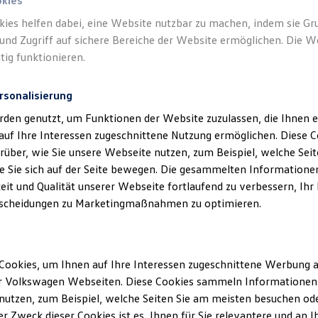
okies
kies helfen dabei, eine Website nutzbar zu machen, indem sie G
und Zugriff auf sichere Bereiche der Website ermöglichen. Die W
tig funktionieren.
rsonalisierung
klärung
rden genutzt, um Funktionen der Website zuzulassen, die Ihnen e
auf Ihre Interessen zugeschnittene Nutzung ermöglichen. Diese
über, wie Sie unsere Webseite nutzen, zum Beispiel, welche Sei
 Sie sich auf der Seite bewegen. Die gesammelten Informationen
ssum
eit und Qualität unserer Webseite fortlaufend zu verbessern, Ihr
scheidungen zu Marketingmaßnahmen zu optimieren.
 GmbH & Co. KG
-201
Cookies, um Ihnen auf Ihre Interessen zugeschnittene Werbung a
r Volkswagen Webseiten. Diese Cookies sammeln Informationen 
chtigte(r): Stefan Jochems
utzen, zum Beispiel, welche Seiten Sie am meisten besuchen oder
n - Registergericht HRA18009
r Zweck dieser Cookies ist es, Ihnen für Sie relevantere und an I