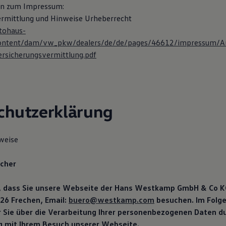
n zum Impressum:
rmittlung und Hinweise Urheberrecht
tohaus-
ontent/dam/vw_pkw/dealers/de/de/pages/46612/impressum/A
rsicherungsvermittlung.pdf
chutzerklärung
weise
icher
, dass Sie unsere Webseite der Hans Westkamp GmbH & Co KG,
226 Frechen, Email:
buero@westkamp.com
besuchen. Im Folg
r Sie über die Verarbeitung Ihrer personenbezogenen Daten d
mit Ihrem Besuch unserer Webseite.