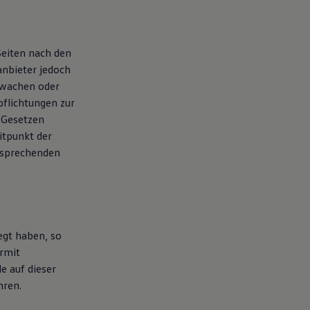
Seiten nach den
anbieter jedoch
rwachen oder
pflichtungen zur
 Gesetzen
itpunkt der
tsprechenden
egt haben, so
ermit
le auf dieser
hren.