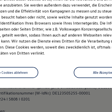
e anzubieten. Sie werden außerdem dazu verwendet, die Erschein
zen und die Effektivität von Kampagnen zu messen und zu steuern
lschafterin:
 besucht haben oder nicht, sowie welche Inhalte genutzt worden s
 Verwaltungs-GmbH
 Identifikation Ihres Browsers sowie Ihres Internetgeräts. Die 
. 199-201, 50226 Frechen
iten oder Seiten Dritter, wie z.B. Volkswagen Konzerngesellsch
n - Registergericht HRB 42197
 geteilt werden, sodass Ihnen auch auf anderen Webseiten rel
: Stefan Jochems
kann. Wir nutzen die Dienste eines Dritten für die Verarbeitung 
. Diese Cookies werden, soweit dies zweckdienlich ist, oftmals
täten von Dritten verlinkt.
) 2234 95781 - 0
) 2234 95781 – 27
westkamp.com
e Cookies ablehnen
Alle Akzepti
estkamp.com
entifikationsnummer (gemäß §27a Umsatzsteuergesetz): DE123
entifikationsnummer (W-IdNr.): DE123505255-00001
24 I 5808 I 0201
en: