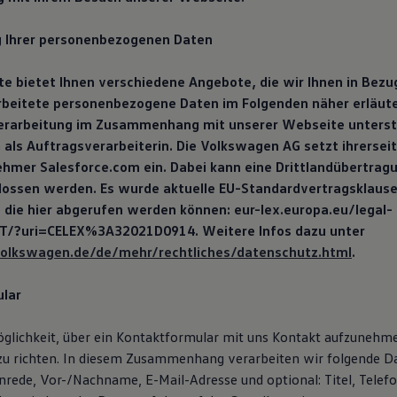
g Ihrer personenbezogenen Daten
e bietet Ihnen verschiedene Angebote, die wir Ihnen in Bezu
rbeitete personenbezogene Daten im Folgenden näher erläut
erarbeitung im Zusammenhang mit unserer Webseite unterst
als Auftragsverarbeiterin. Die Volkswagen AG setzt ihrerseit
hmer Salesforce.com ein. Dabei kann eine Drittlandübertragu
lossen werden. Es wurde aktuelle EU-Standardvertragsklause
 die hier abgerufen werden können: eur-lex.europa.eu/legal-
T/?uri=CELEX%3A32021D0914. Weitere Infos dazu unter
olkswagen.de/de/mehr/rechtliches/datenschutz.html
.
lar
öglichkeit, über ein Kontaktformular mit uns Kontakt aufzunehm
zu richten. In diesem Zusammenhang verarbeiten wir folgende D
Anrede, Vor-/Nachname, E-Mail-Adresse und optional: Titel, Tele