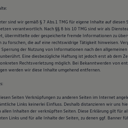
lte:
eter sind wir gemäß § 7 Abs.1 TMG für eigene Inhalte auf diesen 
etzen verantwortlich. Nach §§ 8 bis 10 TMG sind wir als Dienste
tet, übermittelte oder gespeicherte fremde Informationen zu übe
zu forschen, die auf eine rechtswidrige Tätigkeit hinweisen. Ver
 Sperrung der Nutzung von Informationen nach den allgemeinen
unberührt. Eine diesbezügliche Haftung ist jedoch erst ab dem Ze
konkreten Rechtsverletzung möglich. Bei Bekanntwerden von en
gen werden wir diese Inhalte umgehend entfernen.
s:
 diesen Seiten Verknüpfungen zu anderen Seiten im Internet angel
mtliche Links keinerlei Einfluss. Deshalb distanzieren wir uns hi
 allen Inhalten der verknüpften Seiten. Diese Erklärung gilt für al
ten Links und für alle Inhalte der Seiten, zu denen ggf. Banner fü