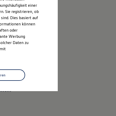
ungshäufigkeit einer
. Sie registrieren, ob
ind. Dies basiert auf
Informationen können
aften oder
evante Werbung
solcher Daten zu
 mit
eren
505255