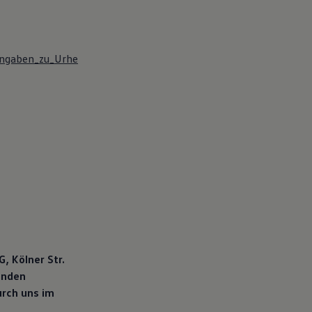
ngaben_zu_Urhe
 Kölner Str.
enden
urch uns im