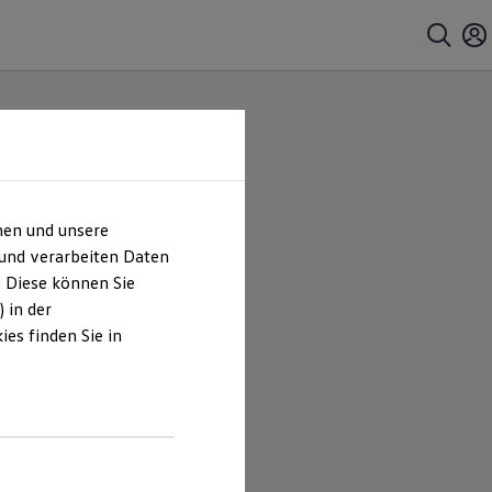
hen und unsere
 Co.
 und verarbeiten Daten
. Diese können Sie
ches
 in der
es finden Sie in
tkamp GmbH
lten und
hrt sind.