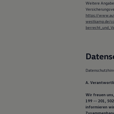
Weitere Angabe
75 Jahre Bulli Jubiläum
Bulli Magazin
Versicherungsve
Fahrzeugabholung ab Werk
https://www.au
westkamp.de/c
berrecht_und_Ve
Datens
Datenschutzhin
A. Verantwortl
Wir freuen uns
199 -- 201, 50
informieren wi
Zusammenhang 