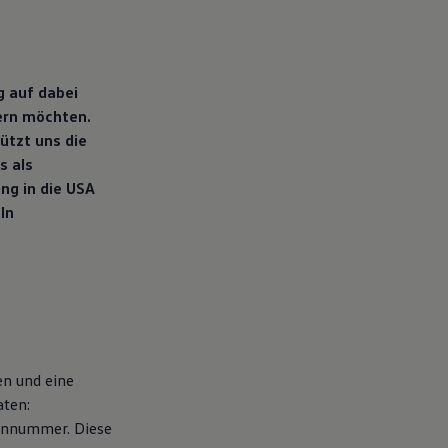
g auf dabei
ern möchten.
ützt uns die
s als
ng in die USA
ln
en und eine
aten:
fonnummer. Diese