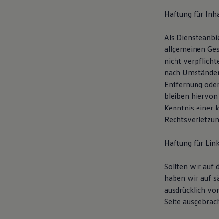
Kostensimulator
Haftung für Inha
Autonomes Fahren
Mehr zum ID. Buzz
Online Beratung
Als Diensteanbi
California Welt
allgemeinen Ges
California Club
California Magazin & Ratgeber
nicht verpflich
Vanlife
nach Umständen 
Ratgeber
Entfernung oder
Routen & Reisen
California Reisen & Erlebnisse
bleiben hiervon 
California App
Kenntnis einer 
California Lifestyle & Zubehör
Rechtsverletzun
Übernachten im California
Marke
Unternehmen
Haftung für Link
Karriere
Karriere im Unternehmen
Karriere im Autohaus
Sollten wir auf
Nachhaltigkeit
haben wir auf sä
Kunden
ausdrücklich von
Gesellschaft
Natur
Seite ausgebrach
Events
Rückblick VW Bus Festival 2023