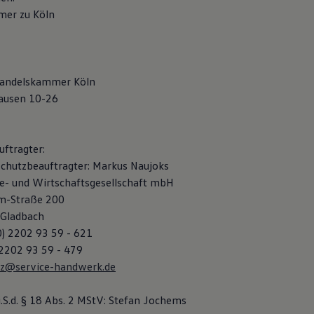
er zu Köln
 Handelskammer Köln
ausen 10-26
ftragter:
chutzbeauftragter: Markus Naujoks
e- und Wirtschaftsgesellschaft mbH
m-Straße 200
 Gladbach
0) 2202 93 59 - 621
 2202 93 59 - 479
tz@service-handwerk.de
.S.d. § 18 Abs. 2 MStV: Stefan Jochems