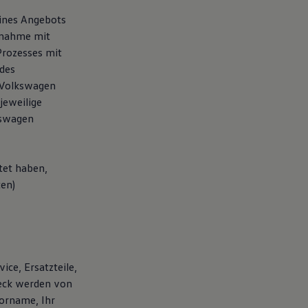
eines Angebots
fnahme mit
Prozesses mit
des
 Volkswagen
jeweilige
kswagen
tet haben,
ten)
ice, Ersatzteile,
weck werden von
orname, Ihr