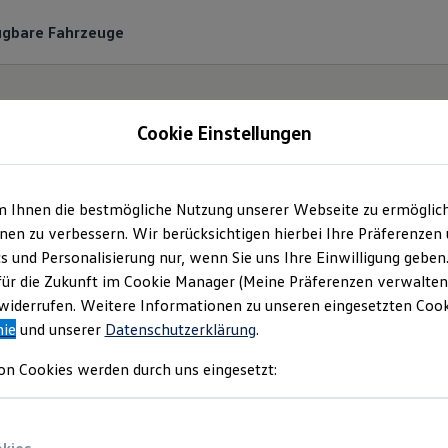
ügbare Fahrzeuge
Cookie Einstellungen
m Ihnen die bestmögliche Nutzung unserer Webseite zu ermöglic
s Westkamp GmbH &
en zu verbessern. Wir berücksichtigen hierbei Ihre Präferenzen
cs und Personalisierung nur, wenn Sie uns Ihre Einwilligung geben
| Impressum & Rechtli
für die Zukunft im Cookie Manager (Meine Präferenzen verwalten)
iderrufen. Weitere Informationen zu unseren eingesetzten Cooki
nie
und unserer
Datenschutzerklärung
.
en Sie Informationen über die Hans Wes
on Cookies werden durch uns eingesetzt:
G als verantwortliche Anbieterin von Inha
n, die auf dieser Webseite speziell aufgefü