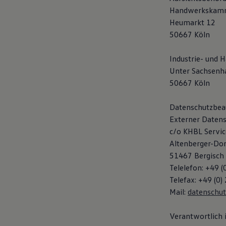
Hilfreiches für Besitzer
Handwerkskamm
Digitales Bordbuch
Heumarkt 12
Fahrerassistenz- und Sicherheitssysteme
Kontrollleuchten
50667 Köln
Kurzfahrprofile und Ölverdünnung
Batterieverordnung
Industrie- und
XTL-Dieselkraftstoff
Ersatzteile und Betriebsflüssigkeiten
Unter Sachsenh
Original Zubehör und Lifestyle Produkte
50667 Köln
myVolkswagen
myVolkswagen Business
Elektrisch & Autonom
Datenschutzbeau
Elektro - & Hybridfahrzeuge
Externer Datens
Unser Ansatz
c/o KHBL Servic
Klimafreundlicher Strom
Reichweite & Ladelösungen
Altenberger-Do
Reichweitensimulator
51467 Bergisch
Ladezeitensimulator
Telelefon: +49 (
Ladelösungen für Privatkunden
Ladelösungen für Gewerbekunden
Telefax: +49 (0)
Wallbox und Ladekabel
Mail:
datenschu
Bidirektionales Laden
Förderung & Kosten der Elektrofahrzeuge
Fördermöglichkeiten für Privatkunden
Verantwortlich i
Fördermöglichkeiten für Gewerbekunden