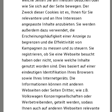
welche Seiten Sie am meisten besuchen oder
Industrie- und Handelskammer Magdeburg
Digitales Bordbuch
wie Sie sich auf der Seite bewegen. Der
Alter Markt 8
Fahrerassistenz- und Sicherheitssysteme
Zweck dieser Cookies ist es, Ihnen für Sie
Kontrollleuchten
39104 Magdeburg
Kurzfahrprofile und Ölverdünnung
relevantere und an Ihre Interessen
Deutschland
Batterieverordnung
angepasste Inhalte anzubieten. Sie werden
XTL-Dieselkraftstoff
außerdem dazu verwendet, die
Ersatzteile und Betriebsflüssigkeiten
Haftungsausschluss:
Original Zubehör und Lifestyle Produkte
Erscheinungshäufigkeit einer Anzeige zu
myVolkswagen
Haftung für Inhalte
begrenzen und die Effektivität von
myVolkswagen Business
Die Inhalte unserer Seiten wurden mit größter
Kampagnen zu messen und zu steuern. Sie
Elektrisch & Autonom
Elektro - & Hybridfahrzeuge
Sorgfalt erstellt. Für die Richtigkeit, Vollständigkeit
registrieren, ob Sie eine Webseite besucht
Unser Ansatz
und Aktualität der Inhalte können wir jedoch keine
haben oder nicht, sowie welche Inhalte
Klimafreundlicher Strom
Gewähr übernehmen. Als Diensteanbieter sind wir
genutzt worden sind. Dies basiert auf einer
Reichweite & Ladelösungen
Reichweitensimulator
gemäß § 7 Abs.1 TMG für eigene Inhalte auf diesen
eindeutigen Identifikation Ihres Browsers
Ladezeitensimulator
Seiten nach den allgemeinen Gesetzen
sowie Ihres Internetgeräts. Die
Ladelösungen für Privatkunden
verantwortlich. Nach §§ 8 bis 10 TMG sind wir als
Informationen können mit anderen
Ladelösungen für Gewerbekunden
Wallbox und Ladekabel
Diensteanbieter jedoch nicht verpflichtet,
Webseiten oder Seiten Dritter, wie z.B.
Bidirektionales Laden
übermittelte oder gespeicherte fremde
Volkswagen Konzerngesellschaften oder
Förderung & Kosten der Elektrofahrzeuge
Informationen zu überwachen oder nach Umständen
Werbetreibenden, geteilt werden, sodass
Fördermöglichkeiten für Privatkunden
Fördermöglichkeiten für Gewerbekunden
zu forschen, die auf eine rechtswidrige Tätigkeit
Ihnen auch auf anderen Webseiten relevante
Kostensimulator