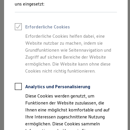
Rettungsdienste
uns eingesetzt:
ONE Business ID Vorteile
Fahrzeugsuche & Marktplatz
Fahrzeugsuche
Fahrzeuge online kaufen
Impressum
Erforderliche Cookies
Digitaler Marktplatz
Kauf & Finanzierung
Erforderliche Cookies helfen dabei, eine
Datenschutzerklärung
Online-Fahrzeugbewertung
Website nutzbar zu machen, indem sie
Aktionen & Angebote
E-Auto-Förderung
Grundfunktionen wie Seitennavigation und
Für Privatkunden
Zugriff auf sichere Bereiche der Website
Impressum
Für Gewerbekunden
ermöglichen. Die Website kann ohne diese
Profi Paket
TopDeal
Cookies nicht richtig funktionieren.
Angaben gemäß § 5 TMG:
Gebrauchtwagen
ProfiPartner für Gebrauchtwagen
Zertifizierte Gebrauchtwagen
Analytics und Personalisierung
Halbac-Autohaus-GmbH
Finanzierung
In den Langen Stücken 1
Diese Cookies werden genutzt, um
Für Privatkunden
38820 Halberstadt
Für Gewerbekunden
Funktionen der Website zuzulassen, die
Leasing
USt-Id-Nr.: DE 296 868 139
Ihnen eine möglichst komfortable und auf
Für Privatkunden
Ihre Interessen zugeschnittene Nutzung
Für Gewerbekunden
Vertreten durch die Geschäftsführer:
Versicherungen & Garantien
ermöglichen. Diese Cookies sammeln
Garantien
Holger Paschke