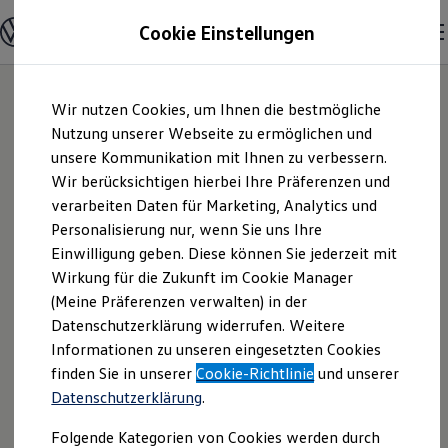
Modelle & Konfigurator
Cookie Einstellungen
Nutzfahrzeuge
Nutzfahrzeugkategorien entdecken
Modelle konfigurieren
Konfiguration laden
Zum
Zum
Modelle vergleichen
Wir nutzen Cookies, um Ihnen die bestmögliche
Hauptinhalt
Footer
Vorgängermodelle und Oldtimer
springen
springen
Nutzung unserer Webseite zu ermöglichen und
Vorgängermodelle
Oldtimer
unsere Kommunikation mit Ihnen zu verbessern.
Halbac - Autohaus -
Bulli Historie
Wir berücksichtigen hierbei Ihre Präferenzen und
Branchenlösungen & Gewerbekunden
verarbeiten Daten für Marketing, Analytics und
Umbaulösungen und Hersteller finden
GmbH | Impressum
Auf- und Umbauten entdecken & konfigurieren
Personalisierung nur, wenn Sie uns Ihre
Groß- und Sonderkunden
Einwilligung geben. Diese können Sie jederzeit mit
& Rechtliches
Großkunden
Wirkung für die Zukunft im Cookie Manager
Kommunen & Behörden
Journalisten
(Meine Präferenzen verwalten) in der
Sportvereine
Hier finden Sie Informationen über die
Datenschutzerklärung widerrufen. Weitere
Branchenlösungen
Informationen zu unseren eingesetzten Cookies
Bau & Handwerk
Halbac - Autohaus - GmbH als
Gewerbliche Personenbeförderung
finden Sie in unserer
Cookie-Richtlinie
und unserer
verantwortliche Anbieterin von Inhalten
Service & mobile Werkstätten
Datenschutzerklärung
.
und Angeboten, die auf dieser Webseite
Kurier, Logistik & Handel
Kühlfahrzeuge
speziell aufgeführt sind.
Folgende Kategorien von Cookies werden durch
Feuerwehr