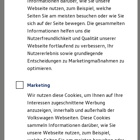
Informationen darüber, wie Sie unsere
Kfz-Versicherung für Nutzfahrzeuge
Webseite nutzen, zum Beispiel, welche
Restschuldversicherung
Kontakt:
Wartungsverträge
Seiten Sie am meisten besuchen oder wie Sie
Telefon: 03941 / 69 96 -0
Besitzer & Service
sich auf der Seite bewegen. Die gesammelten
Reparatur & Service
Telefax: 03941 / 69 96 -88
Informationen helfen uns die
Sommer-Special
E-Mail:
info@halbac.de
Reparatur, Pflege & Inspektion
Nutzerfreundlichkeit und Qualität unserer
Servicetermin anfragen
Webseite fortlaufend zu verbessern, Ihr
Registereintrag:
Service-Vorteile bei Volkswagen Nutzfahrzeuge
Nutzererlebnis sowie grundlegende
ServicePlus
Registergericht: Amtsgericht Stendal
Economy Service
Entscheidungen zu Marketingmaßnahmen zu
Registernummer: HRB 21178
Räder & Reifen Service
optimieren.
Ersatzfahrzeuge
Notdienst und Pannenhilfe
Versicherungsvermittlerregister:
Software, Konnektivität & Apps
Marketing
California App
Register-Nr. D-51QQ-J0U98-71
VW Connect für Ihren ID. Buzz
Wir nutzen diese Cookies, um Ihnen auf Ihre
(
www.vermittlerregister.info)Halbac
Autohaus
VW Connect für Ihren Transporter/Caravelle
Interessen zugeschnittene Werbung
VW Connect für Ihren Amarok
GmbH
anzuzeigen, innerhalb und außerhalb der
VW Connect für andere Modelle
Gebundener Versicherungsvertreter nach § 34d Abs. 4
Connect Pro
Volkswagen Webseiten. Diese Cookies
GewO
Fleet Interface Data
sammeln Informationen darüber, wie Sie
Multistop Pathfinder
unsere Webseite nutzen, zum Beispiel,
Übersicht Software Updates
Aufsichtsbehörde:
Hilfreiches für Besitzer