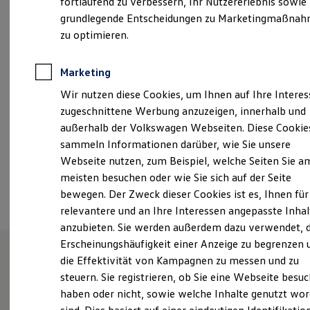
fortlaufend zu verbessern, Ihr Nutzererlebnis sowie
Garantien
Montag
-
Freitag
07:00
-
18:00
Uhr
grundlegende Entscheidungen zu Marketingmaßna
Kfz-Versicherung für Nutzfahrzeuge
Restschuldversicherung
zu optimieren.
Samstag
09:00
-
13:00
Uhr
Wartungsverträge
Besitzer & Service
Reparatur & Service
Marketing
wendlingen@hahn-automobile.de
Sommer-Special
Wir nutzen diese Cookies, um Ihnen auf Ihre Intere
Reparatur, Pflege & Inspektion
+49 7024 805950
Servicetermin anfragen
zugeschnittene Werbung anzuzeigen, innerhalb und
Service-Vorteile bei Volkswagen Nutzfahrzeuge
außerhalb der Volkswagen Webseiten. Diese Cookie
ServicePlus
sammeln Informationen darüber, wie Sie unsere
Economy Service
Ansprechpartner
Räder & Reifen Service
Webseite nutzen, zum Beispiel, welche Seiten Sie a
Ersatzfahrzeuge
meisten besuchen oder wie Sie sich auf der Seite
Notdienst und Pannenhilfe
Termin vereinbaren
bewegen. Der Zweck dieser Cookies ist es, Ihnen für
Software, Konnektivität & Apps
California App
relevantere und an Ihre Interessen angepasste Inhal
VW Connect für Ihren ID. Buzz
anzubieten. Sie werden außerdem dazu verwendet, d
VW Connect für Ihren Transporter/Caravelle
Erscheinungshäufigkeit einer Anzeige zu begrenzen 
VW Connect für Ihren Amarok
VW Connect für andere Modelle
die Effektivität von Kampagnen zu messen und zu
Connect Pro
Herzlich willkommen bei
steuern. Sie registrieren, ob Sie eine Webseite besuc
Fleet Interface Data
haben oder nicht, sowie welche Inhalte genutzt wo
Multistop Pathfinder
Hahn
Übersicht Software Updates