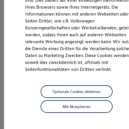
sind. Dies basiert auf einer eindeutigen Identifikatio
Hilfreiches für Besitzer
Ihres Browsers sowie Ihres Internetgeräts. Die
Digitales Bordbuch
Informationen können mit anderen Webseiten oder
Fahrerassistenz- und Sicherheitssysteme
Als schwäbische Unternehmerfamilie mit über 100
Kontrollleuchten
Seiten Dritter, wie z.B. Volkswagen
Jahren Erfahrung wissen wir, wie wichtig es ist,
Kurzfahrprofile und Ölverdünnung
Konzerngesellschaften oder Werbetreibenden, getei
Batterieverordnung
Tradition mit Innovation zu verbinden. An unseren 14
werden, sodass Ihnen auch auf anderen Webseiten
XTL-Dieselkraftstoff
Volkswagen Nutzfahrzeuge Standorten in der Region
Ersatzteile und Betriebsflüssigkeiten
relevante Werbung angezeigt werden kann. Wir nut
bieten wir Ihnen den perfekten Service rund um die
Original Zubehör und Lifestyle Produkte
die Dienste eines Dritten für die Verarbeitung solche
myVolkswagen
Marke Volkswagen Nutzfahrzeuge – immer mit dem
Daten zu Marketing Zwecken. Diese Cookies werden
myVolkswagen Business
Anspruch, Ihre Erwartungen zu übertreffen.
Elektrisch & Autonom
soweit dies zweckdienlich ist, oftmals mit
Überzeugen Sie sich selbst und besuchen Sie unseren
Elektro - & Hybridfahrzeuge
Seitenfunktionalitäten von Dritten verlinkt.
Unser Ansatz
Volkswagen Nutzfahrzeuge Service Standort
Klimafreundlicher Strom
Wendlingen. Wir freuen uns auf Sie!
Reichweite & Ladelösungen
Reichweitensimulator
Ladezeitensimulator
Optionale Cookies ablehnen
Das sind unsere Leistungen
Ladelösungen für Privatkunden
Ladelösungen für Gewerbekunden
Alle Akzeptieren
Wallbox und Ladekabel
Service
Bidirektionales Laden
Förderung & Kosten der Elektrofahrzeuge
Volkswagen Economy
Fördermöglichkeiten für Privatkunden
Service
Fördermöglichkeiten für Gewerbekunden