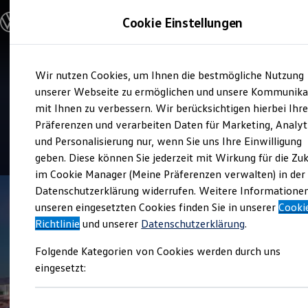
Modelle & Konfigurator
Cookie Einstellungen
Nutzfahrzeuge
Nutzfahrzeugkategorien entdecken
Modelle konfigurieren
Konfiguration laden
Zum
Zum
Modelle vergleichen
Service
Wir nutzen Cookies, um Ihnen die bestmögliche Nutzung
Hauptinhalt
Footer
Vorgängermodelle und Oldtimer
Hahn Automobile NL
springen
springen
unserer Webseite zu ermöglichen und unsere Kommunika
Vorgängermodelle
Oldtimer
mit Ihnen zu verbessern. Wir berücksichtigen hierbei Ihr
Wendlingen
Bulli Historie
Präferenzen und verarbeiten Daten für Marketing, Analyt
Branchenlösungen & Gewerbekunden
und Personalisierung nur, wenn Sie uns Ihre Einwilligung
Umbaulösungen und Hersteller finden
4.5
|
39 Bewertungen
Auf- und Umbauten entdecken & konfigurieren
geben. Diese können Sie jederzeit mit Wirkung für die Zu
Groß- und Sonderkunden
im Cookie Manager (Meine Präferenzen verwalten) in der
Großkunden
Datenschutzerklärung widerrufen. Weitere Informatione
Kommunen & Behörden
Journalisten
unseren eingesetzten Cookies finden Sie in unserer
Cooki
Sportvereine
Richtlinie
und unserer
Datenschutzerklärung
.
Branchenlösungen
Bau & Handwerk
Folgende Kategorien von Cookies werden durch uns
Gewerbliche Personenbeförderung
Service & mobile Werkstätten
eingesetzt:
Kurier, Logistik & Handel
Menschen mit Behinderung
Kühlfahrzeuge