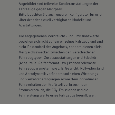
Abgebildet sind teilweise Sonderausstattungen der
Fahrzeuge gegen Mehrpreis.
Bitte beachten Sie auch unseren Konfigurator für eine
Übersicht der aktuell verfügbaren Modelle und
Ausstattungen.
Die angegebenen Verbrauchs- und Emissionswerte
beziehen sich nicht auf ein einzelnes Fahrzeug und sind
nicht Bestandteil des Angebots, sondern dienen allein
Vergleichszwecken zwischen den verschiedenen
Fahrzeugtypen. Zusatzausstattungen und Zubehör
(Anbauteile, Reifenformat usw.) können relevante
Fahrzeugparameter, wie
z. B.
Gewicht, Rollwiderstand
und Aerodynamik verändern und neben Witterungs-
und Verkehrsbedingungen sowie dem individuellen
Fahrverhalten den Kraftstoffverbrauch, den
Stromverbrauch, die CO₂-Emissionen und die
Fahrleistungswerte eines Fahrzeugs beeinflussen.
Weitere Informationen zum offiziellen
Kraftstoffverbrauch und den offiziellen spezifischen