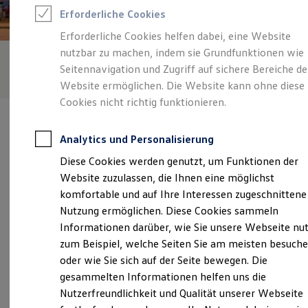
Feuerwehr
Erforderliche Cookies
Rettungsdienste
ONE Business ID Vorteile
Erforderliche Cookies helfen dabei, eine Website
Fahrzeugsuche & Marktplatz
nutzbar zu machen, indem sie Grundfunktionen wie
Fahrzeugsuche
Fahrzeuge online kaufen
Seitennavigation und Zugriff auf sichere Bereiche de
Digitaler Marktplatz
Website ermöglichen. Die Website kann ohne diese
Kauf & Finanzierung
Cookies nicht richtig funktionieren.
Online-Fahrzeugbewertung
Aktionen & Angebote
E-Auto-Förderung
Analytics und Personalisierung
Für Privatkunden
Für Gewerbekunden
Diese Cookies werden genutzt, um Funktionen der
Profi Paket
Verantwortlich für die Inhalte auf dieser Seite ist die Hahn
Website zuzulassen, die Ihnen eine möglichst
TopDeal
Automobile GmbH + Co. KG NL Wendlingen
Gebrauchtwagen
komfortable und auf Ihre Interessen zugeschnittene
(
Impressum & Rechtliches
)
ProfiPartner für Gebrauchtwagen
Nutzung ermöglichen. Diese Cookies sammeln
Zertifizierte Gebrauchtwagen
Informationen darüber, wie Sie unsere Webseite nu
Finanzierung
Für Privatkunden
zum Beispiel, welche Seiten Sie am meisten besuch
Unsere 
Für Gewerbekunden
oder wie Sie sich auf der Seite bewegen. Die
Leasing
gesammelten Informationen helfen uns die
Für Privatkunden
Für Gewerbekunden
Nutzerfreundlichkeit und Qualität unserer Webseite
Wertstraße 15, 73240 Wendlingen
Versicherungen & Garantien