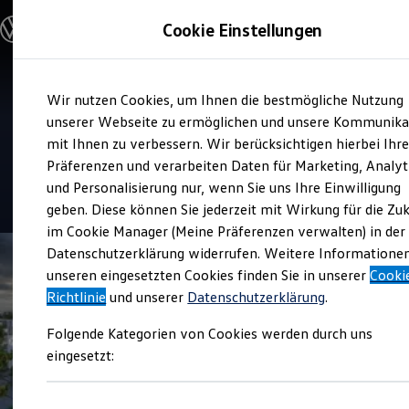
Modelle & Konfigurator
Cookie Einstellungen
Nutzfahrzeuge
Nutzfahrzeugkategorien entdecken
Modelle konfigurieren
Konfiguration laden
Zum
Zum
Modelle vergleichen
Verkauf und Service
Wir nutzen Cookies, um Ihnen die bestmögliche Nutzung
Hauptinhalt
Footer
Vorgängermodelle und Oldtimer
Hahn Automobile NL
springen
springen
unserer Webseite zu ermöglichen und unsere Kommunika
Vorgängermodelle
Oldtimer
mit Ihnen zu verbessern. Wir berücksichtigen hierbei Ihr
Ludwigsburg
Bulli Historie
Präferenzen und verarbeiten Daten für Marketing, Analyt
Branchenlösungen & Gewerbekunden
und Personalisierung nur, wenn Sie uns Ihre Einwilligung
Umbaulösungen und Hersteller finden
4.6
|
146 Bewertungen
Auf- und Umbauten entdecken & konfigurieren
geben. Diese können Sie jederzeit mit Wirkung für die Zu
Groß- und Sonderkunden
im Cookie Manager (Meine Präferenzen verwalten) in der
Großkunden
Datenschutzerklärung widerrufen. Weitere Informatione
Kommunen & Behörden
Journalisten
unseren eingesetzten Cookies finden Sie in unserer
Cooki
Sportvereine
Richtlinie
und unserer
Datenschutzerklärung
.
Branchenlösungen
Bau & Handwerk
Folgende Kategorien von Cookies werden durch uns
Gewerbliche Personenbeförderung
Service & mobile Werkstätten
eingesetzt:
Kurier, Logistik & Handel
Kühlfahrzeuge
Feuerwehr