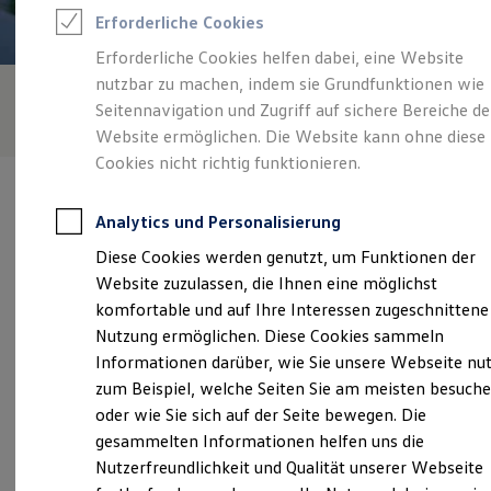
Rettungsdienste
Erforderliche Cookies
ONE Business ID Vorteile
Fahrzeugsuche & Marktplatz
Erforderliche Cookies helfen dabei, eine Website
Fahrzeugsuche
nutzbar zu machen, indem sie Grundfunktionen wie
Fahrzeuge online kaufen
Digitaler Marktplatz
Seitennavigation und Zugriff auf sichere Bereiche de
Kauf & Finanzierung
Website ermöglichen. Die Website kann ohne diese
Online-Fahrzeugbewertung
Cookies nicht richtig funktionieren.
Aktionen & Angebote
E-Auto-Förderung
Für Privatkunden
Analytics und Personalisierung
Für Gewerbekunden
Profi Paket
Diese Cookies werden genutzt, um Funktionen der
TopDeal
Verantwortlich für die Inhalte auf dieser Seite ist die Hahn
Website zuzulassen, die Ihnen eine möglichst
Gebrauchtwagen
Automobile GmbH + Co. KG NL Ludwigsburg
ProfiPartner für Gebrauchtwagen
komfortable und auf Ihre Interessen zugeschnittene
(
Impressum & Rechtliches
)
Zertifizierte Gebrauchtwagen
Nutzung ermöglichen. Diese Cookies sammeln
Finanzierung
Informationen darüber, wie Sie unsere Webseite nu
Für Privatkunden
Für Gewerbekunden
zum Beispiel, welche Seiten Sie am meisten besuch
Unsere 
Leasing
oder wie Sie sich auf der Seite bewegen. Die
Für Privatkunden
gesammelten Informationen helfen uns die
Für Gewerbekunden
Versicherungen & Garantien
Nutzerfreundlichkeit und Qualität unserer Webseite
Teinacher Straße 59, 71634 Ludwigsburg
Garantien