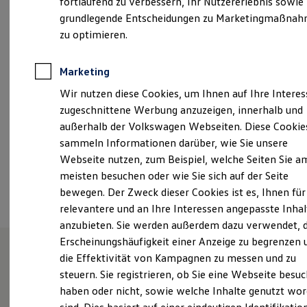
fortlaufend zu verbessern, Ihr Nutzererlebnis sowie
Kfz-Versicherung für Nutzfahrzeuge
Montag
-
Freitag
07:00
-
18:00
Uhr
grundlegende Entscheidungen zu Marketingmaßna
Restschuldversicherung
Wartungsverträge
zu optimieren.
Samstag
09:00
-
13:00
Uhr
Besitzer & Service
Reparatur & Service
Sommer-Special
Marketing
vw-ludwigsburg@hahn-automobile.de
Reparatur, Pflege & Inspektion
Wir nutzen diese Cookies, um Ihnen auf Ihre Intere
Servicetermin anfragen
+49 7141 22500
Service-Vorteile bei Volkswagen Nutzfahrzeuge
zugeschnittene Werbung anzuzeigen, innerhalb und
ServicePlus
außerhalb der Volkswagen Webseiten. Diese Cookie
Economy Service
sammeln Informationen darüber, wie Sie unsere
Räder & Reifen Service
Ansprechpartner
Ersatzfahrzeuge
Webseite nutzen, zum Beispiel, welche Seiten Sie a
Notdienst und Pannenhilfe
meisten besuchen oder wie Sie sich auf der Seite
Software, Konnektivität & Apps
Termin vereinbaren
bewegen. Der Zweck dieser Cookies ist es, Ihnen für
California App
VW Connect für Ihren ID. Buzz
relevantere und an Ihre Interessen angepasste Inhal
VW Connect für Ihren Transporter/Caravelle
anzubieten. Sie werden außerdem dazu verwendet, d
VW Connect für Ihren Amarok
Erscheinungshäufigkeit einer Anzeige zu begrenzen 
VW Connect für andere Modelle
Connect Pro
die Effektivität von Kampagnen zu messen und zu
Fleet Interface Data
Herzlich willkommen bei
steuern. Sie registrieren, ob Sie eine Webseite besuc
Multistop Pathfinder
haben oder nicht, sowie welche Inhalte genutzt wo
Übersicht Software Updates
Hahn
Hilfreiches für Besitzer