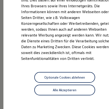
sind. Dies basiert auf einer eindeutigen Identifikatio
Digitales Bordbuch
Ihres Browsers sowie Ihres Internetgeräts. Die
Fahrerassistenz- und Sicherheitssysteme
Informationen können mit anderen Webseiten oder
Kontrollleuchten
Als schwäbische Unternehmerfamilie mit über 100
Kurzfahrprofile und Ölverdünnung
Seiten Dritter, wie z.B. Volkswagen
Jahren Erfahrung wissen wir, wie wichtig es ist,
Batterieverordnung
Konzerngesellschaften oder Werbetreibenden, getei
XTL-Dieselkraftstoff
Tradition mit Innovation zu verbinden. An unseren 14
werden, sodass Ihnen auch auf anderen Webseiten
Ersatzteile und Betriebsflüssigkeiten
Volkswagen Nutzfahrzeuge Standorten in der Region
Original Zubehör und Lifestyle Produkte
relevante Werbung angezeigt werden kann. Wir nut
bieten wir Ihnen den perfekten Service rund um die
myVolkswagen
die Dienste eines Dritten für die Verarbeitung solche
myVolkswagen Business
Marke Volkswagen Nutzfahrzeuge – immer mit dem
Daten zu Marketing Zwecken. Diese Cookies werden
Elektrisch & Autonom
Anspruch, Ihre Erwartungen zu übertreffen.
Elektro - & Hybridfahrzeuge
soweit dies zweckdienlich ist, oftmals mit
Überzeugen Sie sich selbst und besuchen Sie unseren
Unser Ansatz
Seitenfunktionalitäten von Dritten verlinkt.
Klimafreundlicher Strom
Volkswagen Nutzfahrzeuge Standort Ludwigsburg.
Reichweite & Ladelösungen
Wir freuen uns auf Sie!
Reichweitensimulator
Ladezeitensimulator
Ladelösungen für Privatkunden
Optionale Cookies ablehnen
Das sind unsere Leistungen
Ladelösungen für Gewerbekunden
Wallbox und Ladekabel
Alle Akzeptieren
Bidirektionales Laden
Neuwagen
Nutzfahrzeuge
Förderung & Kosten der Elektrofahrzeuge
Fördermöglichkeiten für Privatkunden
Neuwagen Caddy - Multivan -
Fördermöglichkeiten für Gewerbekunden
California
Kostensimulator