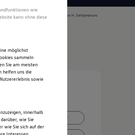
rundfunktionen wie
lich für die Inhalte auf dieser Seite ist die H. Oeltjenbruns
ebsite kann ohne diese
pressum & Rechtliches
)
ine möglichst
 Cookies sammeln
ten Sie am meisten
 helfen uns die
 Nutzererlebnis sowie
nzuzeigen, innerhalb
Ansprechpartner
darüber, wie Sie
 wie Sie sich auf der
hre Interessen