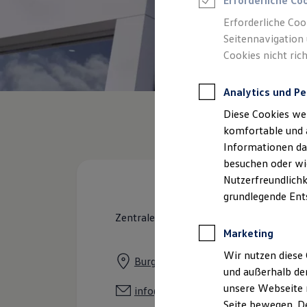
Erforderliche Co
Rettungsdienste
ONE Business ID Vorteile
Erforderliche Coo
Fahrzeugsuche & Marktplatz
Seitennavigation 
Fahrzeugsuche
Cookies nicht rich
Fahrzeuge online kaufen
Digitaler Marktplatz
Kauf & Finanzierung
Analytics und Pe
Online-Fahrzeugbewertung
Aktionen & Angebote
Diese Cookies we
E-Auto-Förderung
Für Privatkunden
komfortable und 
Für Gewerbekunden
Informationen dar
Profi Paket
besuchen oder wie
TopDeal
Gebrauchtwagen
Nutzerfreundlichk
ProfiPartner für Gebrauchtwagen
grundlegende Ent
Zertifizierte Gebrauchtwagen
Finanzierung
Zentrale
Für Privatkunden
Marketing
Für Gewerbekunden
Leasing
Wir nutzen diese 
Burgstraße 1, 26655 Westerstede
Für Privatkunden
und außerhalb de
Für Gewerbekunden
unsere Webseite n
Versicherungen & Garantien
info@h-oeltjenbruns.de
Garantien
Seite bewegen. De