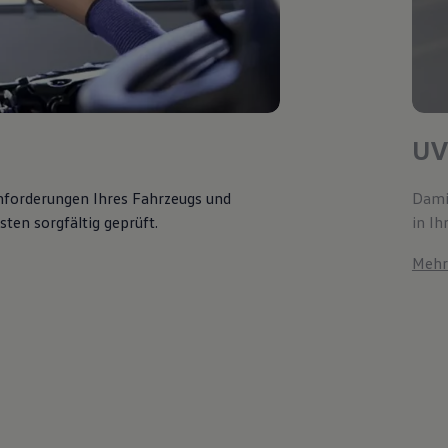
UV
Anforderungen Ihres Fahrzeugs und
Damit
ten sorgfältig geprüft.
in Ih
Mehr