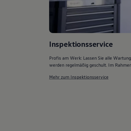
Autonomes Fahren
Mehr zum ID. Buzz
Online Beratung
California Welt
California Club
California Magazin & Ratgeber
Vanlife
Ratgeber
Inspektionsservice
Routen & Reisen
California Reisen & Erlebnisse
California App
Profis am Werk: Lassen Sie alle Wartun
California Lifestyle & Zubehör
werden regelmäßig geschult. Im Rahmen e
Übernachten im California
Marke
Mehr zum Inspektionsservice
Unternehmen
Karriere
Karriere im Unternehmen
Karriere im Autohaus
Nachhaltigkeit
Kunden
Gesellschaft
Natur
Events
Rückblick VW Bus Festival 2023
75 Jahre Bulli Jubiläum