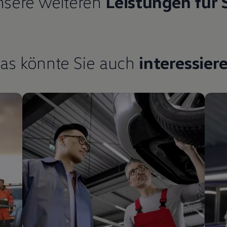
sere weiteren
Leistungen für 
as könnte Sie auch
interessier