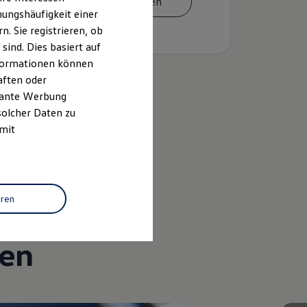
Termin vereinbaren
ungshäufigkeit einer
. Sie registrieren, ob
ind. Dies basiert auf
Informationen können
aften oder
evante Werbung
solcher Daten zu
k
 mit
eren
gen