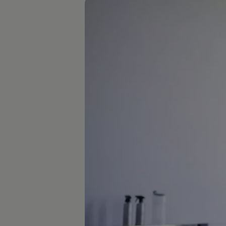
Digitales Bordbuch
Fahrerassistenz- und Sicherheitssysteme
Kontrollleuchten
Kurzfahrprofile und Ölverdünnung
Batterieverordnung
XTL-Dieselkraftstoff
Ersatzteile und Betriebsflüssigkeiten
Original Zubehör und Lifestyle Produkte
myVolkswagen
myVolkswagen Business
Elektrisch & Autonom
Elektro - & Hybridfahrzeuge
Unser Ansatz
Klimafreundlicher Strom
Reichweite & Ladelösungen
Reichweitensimulator
Ladezeitensimulator
Ladelösungen für Privatkunden
Ladelösungen für Gewerbekunden
Wallbox und Ladekabel
Bidirektionales Laden
Förderung & Kosten der Elektrofahrzeuge
Fördermöglichkeiten für Privatkunden
Fördermöglichkeiten für Gewerbekunden
Kostensimulator