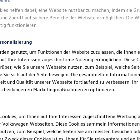
okies
kies helfen dabei, eine Website nutzbar zu machen, indem sie G
Verantwort
und Zugriff auf sichere Bereiche der Website ermöglichen. Die W
GmbH
(
Im
tig funktionieren.
rsonalisierung
rden genutzt, um Funktionen der Website zuzulassen, die Ihnen e
auf Ihre Interessen zugeschnittene Nutzung ermöglichen. Diese
über, wie Sie unsere Webseite nutzen, zum Beispiel, welche Sei
 Sie sich auf der Seite bewegen. Die gesammelten Informationen
eit und Qualität unserer Webseite fortlaufend zu verbessern, Ihr
scheidungen zu Marketingmaßnahmen zu optimieren.
Montag
-
Freitag
07:45
-
12:00
Uhr
Cookies, um Ihnen auf Ihre Interessen zugeschnittene Werbung a
12:45
-
16:30
Uhr
r Volkswagen Webseiten. Diese Cookies sammeln Informationen 
Samstag
07:45
-
12:00
Uhr
utzen, zum Beispiel, welche Seiten Sie am meisten besuchen oder
r Zweck dieser Cookies ist es, Ihnen für Sie relevantere und an I