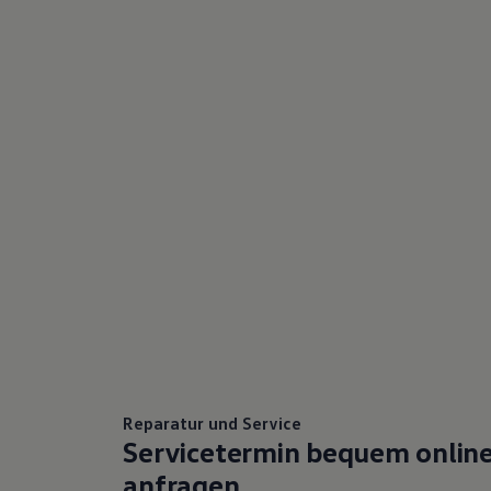
Bulli Magazin
Fahrzeugabholung ab Werk
Reparatur und Service
Servicetermin bequem onlin
anfragen