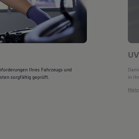
UV
Anforderungen Ihres Fahrzeugs und
Damit
ten sorgfältig geprüft.
in Ih
Mehr