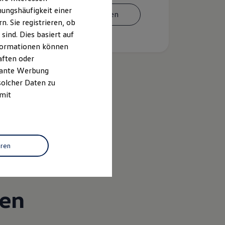
ungshäufigkeit einer
Termin vereinbaren
. Sie registrieren, ob
ind. Dies basiert auf
Informationen können
aften oder
evante Werbung
solcher Daten zu
 mit
k
eren
gen