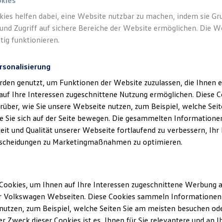
okies
kies helfen dabei, eine Website nutzbar zu machen, indem sie G
Verantwort
und Zugriff auf sichere Bereiche der Website ermöglichen. Die W
GmbH
(
Im
tig funktionieren.
rsonalisierung
rden genutzt, um Funktionen der Website zuzulassen, die Ihnen e
auf Ihre Interessen zugeschnittene Nutzung ermöglichen. Diese
über, wie Sie unsere Webseite nutzen, zum Beispiel, welche Sei
 Sie sich auf der Seite bewegen. Die gesammelten Informationen
eit und Qualität unserer Webseite fortlaufend zu verbessern, Ihr
scheidungen zu Marketingmaßnahmen zu optimieren.
Unsere Abteilungen
Cookies, um Ihnen auf Ihre Interessen zugeschnittene Werbung a
Montag
-
Freitag
08:00
-
18:00
Uhr
r Volkswagen Webseiten. Diese Cookies sammeln Informationen 
Samstag
08:00
-
12:00
Uhr
utzen, zum Beispiel, welche Seiten Sie am meisten besuchen oder
r Zweck dieser Cookies ist es, Ihnen für Sie relevantere und an I