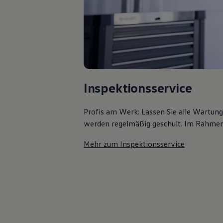
Kostensimulator
Autonomes Fahren
Mehr zum ID. Buzz
Online Beratung
California Welt
California Club
California Magazin & Ratgeber
Vanlife
Ratgeber
Inspektionsservice
Routen & Reisen
California Reisen & Erlebnisse
California App
Profis am Werk: Lassen Sie alle Wartun
California Lifestyle & Zubehör
werden regelmäßig geschult. Im Rahmen e
Übernachten im California
Marke
Unternehmen
Mehr zum Inspektionsservice
Karriere
Karriere im Unternehmen
Karriere im Autohaus
Nachhaltigkeit
Kunden
Gesellschaft
Natur
Events
Rückblick VW Bus Festival 2023