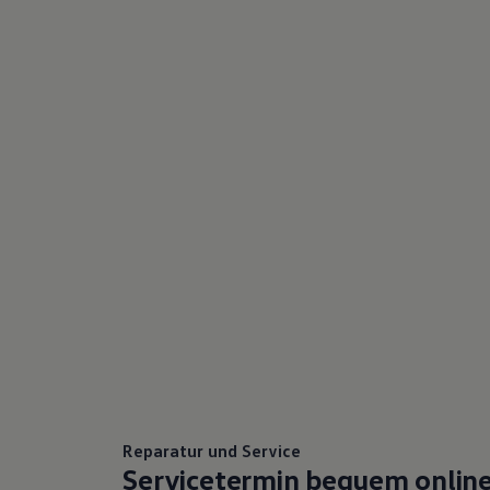
75 Jahre Bulli Jubiläum
Bulli Magazin
Fahrzeugabholung ab Werk
Reparatur und Service
Servicetermin bequem onlin