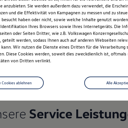
e anzubieten. Sie werden außerdem dazu verwendet, die Erschein
zen und die Effektivität von Kampagnen zu messen und zu steuern
 besucht haben oder nicht, sowie welche Inhalte genutzt worden s
 Identifikation Ihres Browsers sowie Ihres Internetgeräts. Die 
iten oder Seiten Dritter, wie z.B. Volkswagen Konzerngesellsch
 geteilt werden, sodass Ihnen auch auf anderen Webseiten rel
kann. Wir nutzen die Dienste eines Dritten für die Verarbeitung 
. Diese Cookies werden, soweit dies zweckdienlich ist, oftmals
Unsere Leistungen
im Überblic
täten von Dritten verlinkt.
Service
e Cookies ablehnen
Alle Akzepti
nsere
Service Leistun