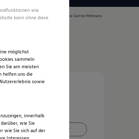
rundfunktionen wie
lich für die Inhalte auf dieser Seite ist die Günter Pellmann
ebsite kann ohne diese
pressum & Rechtliches
)
ine möglichst
 Cookies sammeln
ten Sie am meisten
 helfen uns die
 Nutzererlebnis sowie
nzuzeigen, innerhalb
darüber, wie Sie
Ansprechpartner
 wie Sie sich auf der
hre Interessen