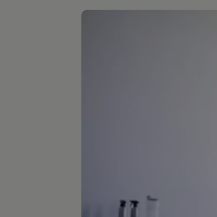
Hilfreiches für Besitzer
Digitales Bordbuch
Fahrerassistenz- und Sicherheitssysteme
Kontrollleuchten
Kurzfahrprofile und Ölverdünnung
Batterieverordnung
XTL-Dieselkraftstoff
Ersatzteile und Betriebsflüssigkeiten
Original Zubehör und Lifestyle Produkte
myVolkswagen
myVolkswagen Business
Elektrisch & Autonom
Elektro - & Hybridfahrzeuge
Unser Ansatz
Klimafreundlicher Strom
Reichweite & Ladelösungen
Reichweitensimulator
Ladezeitensimulator
Ladelösungen für Privatkunden
Ladelösungen für Gewerbekunden
Wallbox und Ladekabel
Bidirektionales Laden
Förderung & Kosten der Elektrofahrzeuge
Fördermöglichkeiten für Privatkunden
Fördermöglichkeiten für Gewerbekunden