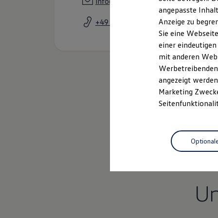
info@pellmann.vapn.de
Garantien
angepasste Inhalt
Kfz-Versicherung für Nutzfahrzeuge
Anzeige zu begren
+49 2864 1039
Restschuldversicherung
Wartungsverträge
Sie eine Webseite
Besitzer & Service
einer eindeutigen
Reparatur & Service
mit anderen Webse
Sommer-Special
Reparatur, Pflege & Inspektion
Werbetreibenden,
Servicetermin anfragen
angezeigt werden 
Service-Vorteile bei Volkswagen Nutzfahrzeuge
Marketing Zwecken
ServicePlus
Economy Service
Seitenfunktionali
Räder & Reifen Service
Ersatzfahrzeuge
Notdienst und Pannenhilfe
Software, Konnektivität & Apps
Optional
California App
VW Connect für Ihren ID. Buzz
VW Connect für Ihren Transporter/Caravelle
VW Connect für Ihren Amarok
VW Connect für andere Modelle
U
Connect Pro
Fleet Interface Data
Multistop Pathfinder
Übersicht Software Updates