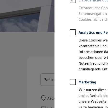
Erforderliche Co
Feuerwehr
Rettungsdienste
Erforderliche Coo
ONE Business ID Vorteile
Seitennavigation 
Fahrzeugsuche & Marktplatz
Cookies nicht rich
Fahrzeugsuche
Fahrzeuge online kaufen
Digitaler Marktplatz
Analytics und Pe
Kauf & Finanzierung
Online-Fahrzeugbewertung
Diese Cookies we
Aktionen & Angebote
E-Auto-Förderung
komfortable und 
Für Privatkunden
Informationen dar
Für Gewerbekunden
besuchen oder wie
Profi Paket
TopDeal
Nutzerfreundlichk
Gebrauchtwagen
grundlegende Ent
ProfiPartner für Gebrauchtwagen
Zertifizierte Gebrauchtwagen
Finanzierung
Marketing
Für Privatkunden
Für Gewerbekunden
Wir nutzen diese 
Leasing
und außerhalb de
Für Privatkunden
Aeckern 2 A, 48734 Reken
unsere Webseite n
Für Gewerbekunden
Versicherungen & Garantien
Seite bewegen. De