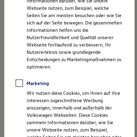
Informationen darüber, wie Sie unsere
Kfz-Versicherung für Nutzfahrzeuge
E-Mail:
info-tut@grafhardenberg.de
Webseite nutzen, zum Beispiel, welche
Restschuldversicherung
Internet:
www.grafhardenberg.de
Wartungsverträge
Seiten Sie am meisten besuchen oder wie Sie
Besitzer & Service
sich auf der Seite bewegen. Die gesammelten
Reparatur & Service
Registergericht Stuttgart, HRA 450282
Informationen helfen uns die
Sommer-Special
USt.-ID-Nummer: DE 142930435
Reparatur, Pflege & Inspektion
Nutzerfreundlichkeit und Qualität unserer
Servicetermin anfragen
Webseite fortlaufend zu verbessern, Ihr
Registrierungsnummer: D-1GUE-17TD8-88
Service-Vorteile bei Volkswagen Nutzfahrzeuge
Nutzererlebnis sowie grundlegende
ServicePlus
Versicherungsvertreter (produktakzessorisch) mit
Economy Service
Entscheidungen zu Marketingmaßnahmen zu
Erlaubnisbefreiung nach §34d Absatz 3 GewO, erteilt
Räder & Reifen Service
optimieren.
durch die IHK Schwarzwald-Baar-Heuberg.,
Ersatzfahrzeuge
Notdienst und Pannenhilfe
Romäusring 4, 78050 Villingen-Schwenningen.
Software, Konnektivität & Apps
Marketing
Registerdaten: Deutscher Industrie- und
California App
Handelskammertag (DIHK) e.V.
VW Connect für Ihren ID. Buzz
Wir nutzen diese Cookies, um Ihnen auf Ihre
VW Connect für Ihren Transporter/Caravelle
Breite Straße 29, 10178 Berlin
Interessen zugeschnittene Werbung
VW Connect für Ihren Amarok
www.vermittlerregister.info
anzuzeigen, innerhalb und außerhalb der
VW Connect für andere Modelle
Connect Pro
Volkswagen Webseiten. Diese Cookies
Fleet Interface Data
Hinweis gemäß § 36
sammeln Informationen darüber, wie Sie
Multistop Pathfinder
Verbraucherstreitbeilegungsgesetz (VSBG):DEr
unsere Webseite nutzen, zum Beispiel,
Übersicht Software Updates
Verkäufer/Auftragnehmer wird nicht an einem
Hilfreiches für Besitzer