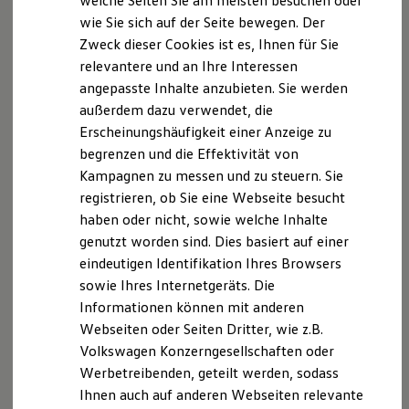
welche Seiten Sie am meisten besuchen oder
Digitales Bordbuch
Streitbeilegungsverfahren vor einer
wie Sie sich auf der Seite bewegen. Der
Fahrerassistenz- und Sicherheitssysteme
Verbraucherschlichtungsstelle im Sinne des VSBG
Zweck dieser Cookies ist es, Ihnen für Sie
Kontrollleuchten
teilnehmen und ist hierzu auch nicht verpflichtet.
Kurzfahrprofile und Ölverdünnung
relevantere und an Ihre Interessen
Batterieverordnung
angepasste Inhalte anzubieten. Sie werden
XTL-Dieselkraftstoff
außerdem dazu verwendet, die
Ersatzteile und Betriebsflüssigkeiten
Original Zubehör und Lifestyle Produkte
Datenschutzerklärung
Erscheinungshäufigkeit einer Anzeige zu
myVolkswagen
begrenzen und die Effektivität von
myVolkswagen Business
Kampagnen zu messen und zu steuern. Sie
Elektrisch & Autonom
Datenschutz
Elektro - & Hybridfahrzeuge
registrieren, ob Sie eine Webseite besucht
Unser Ansatz
haben oder nicht, sowie welche Inhalte
Wir freuen uns über Ihren Besuch unserer Website
Klimafreundlicher Strom
genutzt worden sind. Dies basiert auf einer
Reichweite & Ladelösungen
und über Ihr Interesse an unserem Unternehmen.
Reichweitensimulator
eindeutigen Identifikation Ihres Browsers
Hierbei achten wir Ihre Privatsphäre und
Ladezeitensimulator
sowie Ihres Internetgeräts. Die
gewährleisten den Schutz Ihrer personenbezogenen
Ladelösungen für Privatkunden
Informationen können mit anderen
Ladelösungen für Gewerbekunden
Daten, indem wir Ihre personenbezogenen Daten in
Wallbox und Ladekabel
Webseiten oder Seiten Dritter, wie z.B.
Übereinstimmung mit dem Inhalt dieser
Bidirektionales Laden
Volkswagen Konzerngesellschaften oder
Datenschutzbestimmungen sowie den anwendbaren
Förderung & Kosten der Elektrofahrzeuge
Werbetreibenden, geteilt werden, sodass
Fördermöglichkeiten für Privatkunden
Datenschutzgesetzen verarbeiten. Sie können unsere
Fördermöglichkeiten für Gewerbekunden
Ihnen auch auf anderen Webseiten relevante
Website besuchen, ohne uns mitzuteilen, wer Sie
Kostensimulator