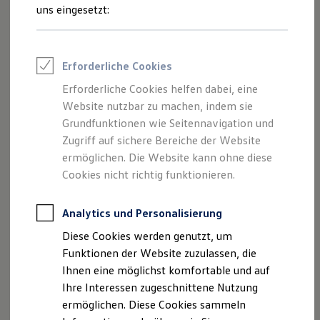
und Angeboten, die auf dieser Webseite
Rettungsdienste
uns eingesetzt:
ONE Business ID Vorteile
speziell aufgeführt sind.
Fahrzeugsuche & Marktplatz
Fahrzeugsuche
Fahrzeuge online kaufen
Erforderliche Cookies
Digitaler Marktplatz
Kauf & Finanzierung
Erforderliche Cookies helfen dabei, eine
Impressum
Online-Fahrzeugbewertung
Website nutzbar zu machen, indem sie
Aktionen & Angebote
E-Auto-Förderung
Grundfunktionen wie Seitennavigation und
Datenschutzerklärung
Für Privatkunden
Zugriff auf sichere Bereiche der Website
Für Gewerbekunden
ermöglichen. Die Website kann ohne diese
Profi Paket
TopDeal
Cookies nicht richtig funktionieren.
Impressum
Gebrauchtwagen
ProfiPartner für Gebrauchtwagen
Zertifizierte Gebrauchtwagen
Analytics und Personalisierung
Graf Hardenberg GmbH & Co. KG
Finanzierung
Diese Cookies werden genutzt, um
Geschäftsführer: Sebastian Sauerbrunn
Für Privatkunden
Für Gewerbekunden
Funktionen der Website zuzulassen, die
Leasing
Stockacher Str. 100 – 104, 78532 Tuttlingen
Ihnen eine möglichst komfortable und auf
Für Privatkunden
Ihre Interessen zugeschnittene Nutzung
Für Gewerbekunden
Tel.: 07461 1708 0
Versicherungen & Garantien
ermöglichen. Diese Cookies sammeln
Garantien
Fax: 07461 1708 39