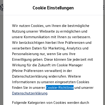
Modelle & Konfigurator
Cookie Einstellungen
Nutzfahrzeuge
Nutzfahrzeugkategorien entdecken
Modelle konfigurieren
Konfiguration laden
Zum
Zum
Modelle vergleichen
Wir nutzen Cookies, um Ihnen die bestmögliche
Hauptinhalt
Footer
Vorgängermodelle und Oldtimer
springen
springen
Nutzung unserer Webseite zu ermöglichen und
Vorgängermodelle
Oldtimer
unsere Kommunikation mit Ihnen zu verbessern.
Graf Hardenberg
Bulli Historie
Wir berücksichtigen hierbei Ihre Präferenzen und
Branchenlösungen & Gewerbekunden
verarbeiten Daten für Marketing, Analytics und
Umbaulösungen und Hersteller finden
GmbH & Co. KG |
Auf- und Umbauten entdecken & konfigurieren
Personalisierung nur, wenn Sie uns Ihre
Groß- und Sonderkunden
Einwilligung geben. Diese können Sie jederzeit mit
Impressum &
Großkunden
Wirkung für die Zukunft im Cookie Manager
Kommunen & Behörden
Journalisten
(Meine Präferenzen verwalten) in der
Rechtliches
Sportvereine
Datenschutzerklärung widerrufen. Weitere
Branchenlösungen
Informationen zu unseren eingesetzten Cookies
Bau & Handwerk
Gewerbliche Personenbeförderung
Hier finden Sie Informationen über die
finden Sie in unserer
Cookie-Richtlinie
und unserer
Service & mobile Werkstätten
Datenschutzerklärung
.
Graf Hardenberg GmbH & Co. KG als
Kurier, Logistik & Handel
Kühlfahrzeuge
verantwortliche Anbieterin von Inhalten
Folgende Kategorien von Cookies werden durch
Feuerwehr