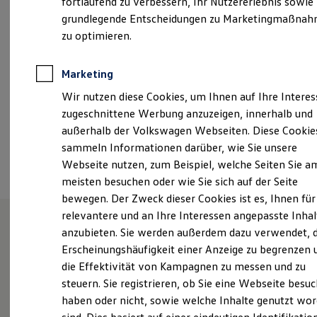
fortlaufend zu verbessern, Ihr Nutzererlebnis sowie
Samstag
09:00
-
13:00
Uhr
Kfz-Versicherung für Nutzfahrzeuge
grundlegende Entscheidungen zu Marketingmaßna
Restschuldversicherung
Wartungsverträge
zu optimieren.
info.og@grafhardenberg.de
Besitzer & Service
Reparatur & Service
+49 781 92020
Sommer-Special
Marketing
Reparatur, Pflege & Inspektion
Wir nutzen diese Cookies, um Ihnen auf Ihre Intere
Servicetermin anfragen
Service-Vorteile bei Volkswagen Nutzfahrzeuge
Ansprechpartner
zugeschnittene Werbung anzuzeigen, innerhalb und
ServicePlus
außerhalb der Volkswagen Webseiten. Diese Cookie
Economy Service
sammeln Informationen darüber, wie Sie unsere
Räder & Reifen Service
Termin vereinbaren
Ersatzfahrzeuge
Webseite nutzen, zum Beispiel, welche Seiten Sie a
Notdienst und Pannenhilfe
meisten besuchen oder wie Sie sich auf der Seite
Software, Konnektivität & Apps
bewegen. Der Zweck dieser Cookies ist es, Ihnen für
California App
VW Connect für Ihren ID. Buzz
relevantere und an Ihre Interessen angepasste Inhal
VW Connect für Ihren Transporter/Caravelle
anzubieten. Sie werden außerdem dazu verwendet, d
VW Connect für Ihren Amarok
Unsere Leistungen
im
Erscheinungshäufigkeit einer Anzeige zu begrenzen 
VW Connect für andere Modelle
Connect Pro
die Effektivität von Kampagnen zu messen und zu
Überblick
Fleet Interface Data
steuern. Sie registrieren, ob Sie eine Webseite besuc
Multistop Pathfinder
haben oder nicht, sowie welche Inhalte genutzt wo
Übersicht Software Updates
Neuwagen
Nutzfahrzeuge
Hilfreiches für Besitzer