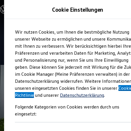
Modelle & Konfigurator
Cookie Einstellungen
Nutzfahrzeuge
Nutzfahrzeugkategorien entdecken
Modelle konfigurieren
Konfiguration laden
Zum
Zum
Modelle vergleichen
Verkauf und Service
Wir nutzen Cookies, um Ihnen die bestmögliche Nutzung
Hauptinhalt
Footer
Vorgängermodelle und Oldtimer
Graf Hardenberg
springen
springen
unserer Webseite zu ermöglichen und unsere Kommunika
Vorgängermodelle
Oldtimer
mit Ihnen zu verbessern. Wir berücksichtigen hierbei Ihr
Bulli Historie
4.6
|
34 Bewertungen
Präferenzen und verarbeiten Daten für Marketing, Analyt
Branchenlösungen & Gewerbekunden
und Personalisierung nur, wenn Sie uns Ihre Einwilligung
Umbaulösungen und Hersteller finden
Auf- und Umbauten entdecken & konfigurieren
geben. Diese können Sie jederzeit mit Wirkung für die Zu
Groß- und Sonderkunden
im Cookie Manager (Meine Präferenzen verwalten) in der
Großkunden
Datenschutzerklärung widerrufen. Weitere Informatione
Kommunen & Behörden
Journalisten
unseren eingesetzten Cookies finden Sie in unserer
Cooki
Sportvereine
Richtlinie
und unserer
Datenschutzerklärung
.
Branchenlösungen
Bau & Handwerk
Folgende Kategorien von Cookies werden durch uns
Gewerbliche Personenbeförderung
Service & mobile Werkstätten
eingesetzt:
Kurier, Logistik & Handel
Kühlfahrzeuge
Feuerwehr