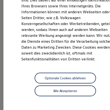
sind. Dies basiert auf einer eindeutigen Identifikatio
Digitales Bordbuch
Ihres Browsers sowie Ihres Internetgeräts. Die
Neuwagen Caddy - Multivan -
Fahrerassistenz- und Sicherheitssysteme
Informationen können mit anderen Webseiten oder
Kontrollleuchten
California
Kurzfahrprofile und Ölverdünnung
Seiten Dritter, wie z.B. Volkswagen
Batterieverordnung
ID.
Buzz
Konzerngesellschaften oder Werbetreibenden, getei
XTL-Dieselkraftstoff
werden, sodass Ihnen auch auf anderen Webseiten
Ersatzteile und Betriebsflüssigkeiten
Service
Original Zubehör und Lifestyle Produkte
relevante Werbung angezeigt werden kann. Wir nut
myVolkswagen
ServicePlus
die Dienste eines Dritten für die Verarbeitung solche
myVolkswagen Business
Daten zu Marketing Zwecken. Diese Cookies werden
Elektrisch & Autonom
Volkswagen Economy
Elektro - & Hybridfahrzeuge
soweit dies zweckdienlich ist, oftmals mit
Service
Unser Ansatz
Seitenfunktionalitäten von Dritten verlinkt.
Klimafreundlicher Strom
Reichweite & Ladelösungen
Reichweitensimulator
Ladezeitensimulator
Ladelösungen für Privatkunden
Optionale Cookies ablehnen
Ladelösungen für Gewerbekunden
Probefahrt
Wallbox und Ladekabel
Alle Akzeptieren
Bidirektionales Laden
Förderung & Kosten der Elektrofahrzeuge
Fördermöglichkeiten für Privatkunden
Fördermöglichkeiten für Gewerbekunden
Kostensimulator