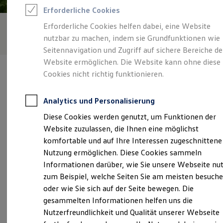
Rettungsdienste
Erforderliche Cookies
ONE Business ID Vorteile
Fahrzeugsuche & Marktplatz
Erforderliche Cookies helfen dabei, eine Website
Fahrzeugsuche
nutzbar zu machen, indem sie Grundfunktionen wie
Fahrzeuge online kaufen
Digitaler Marktplatz
Seitennavigation und Zugriff auf sichere Bereiche de
Kauf & Finanzierung
Website ermöglichen. Die Website kann ohne diese
Online-Fahrzeugbewertung
Cookies nicht richtig funktionieren.
Aktionen & Angebote
E-Auto-Förderung
Für Privatkunden
Analytics und Personalisierung
Für Gewerbekunden
Verantwortlich für die Inhalte auf dieser Seite ist die Graf
Profi Paket
Diese Cookies werden genutzt, um Funktionen der
Hardenberg GmbH - Co.KG
(
Impressum & Rechtliches
)
TopDeal
Website zuzulassen, die Ihnen eine möglichst
Gebrauchtwagen
ProfiPartner für Gebrauchtwagen
komfortable und auf Ihre Interessen zugeschnittene
Zertifizierte Gebrauchtwagen
Unsere 
Nutzung ermöglichen. Diese Cookies sammeln
Finanzierung
Informationen darüber, wie Sie unsere Webseite nu
Für Privatkunden
Für Gewerbekunden
zum Beispiel, welche Seiten Sie am meisten besuch
Leasing
Otto-Hahn-Straße 3, 77652 Offenburg
oder wie Sie sich auf der Seite bewegen. Die
Für Privatkunden
gesammelten Informationen helfen uns die
Für Gewerbekunden
Montag
-
Freitag
08:00
-
18:00
Uhr
Versicherungen & Garantien
Nutzerfreundlichkeit und Qualität unserer Webseite
Garantien