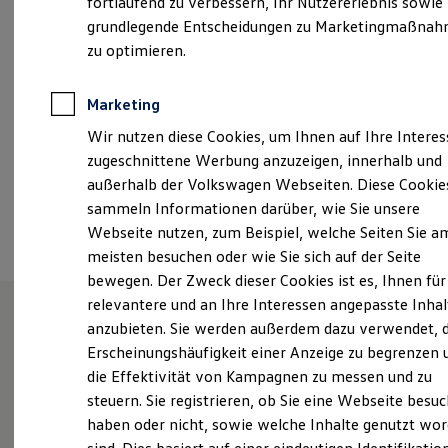
fortlaufend zu verbessern, Ihr Nutzererlebnis sowie
Samstag
09:00
-
13:00
Uhr
Kfz-Versicherung für Nutzfahrzeuge
grundlegende Entscheidungen zu Marketingmaßna
Restschuldversicherung
Wartungsverträge
zu optimieren.
info.vwlahr@grafhardenberg.de
Besitzer & Service
Reparatur & Service
+49 7821 27070
Sommer-Special
Marketing
Reparatur, Pflege & Inspektion
Wir nutzen diese Cookies, um Ihnen auf Ihre Intere
Servicetermin anfragen
Service-Vorteile bei Volkswagen Nutzfahrzeuge
Ansprechpartner
zugeschnittene Werbung anzuzeigen, innerhalb und
ServicePlus
außerhalb der Volkswagen Webseiten. Diese Cookie
Economy Service
sammeln Informationen darüber, wie Sie unsere
Räder & Reifen Service
Termin vereinbaren
Ersatzfahrzeuge
Webseite nutzen, zum Beispiel, welche Seiten Sie a
Notdienst und Pannenhilfe
meisten besuchen oder wie Sie sich auf der Seite
Software, Konnektivität & Apps
bewegen. Der Zweck dieser Cookies ist es, Ihnen für
California App
VW Connect für Ihren ID. Buzz
relevantere und an Ihre Interessen angepasste Inhal
VW Connect für Ihren Transporter/Caravelle
anzubieten. Sie werden außerdem dazu verwendet, d
VW Connect für Ihren Amarok
Unsere Leistungen
im
Erscheinungshäufigkeit einer Anzeige zu begrenzen 
VW Connect für andere Modelle
Connect Pro
die Effektivität von Kampagnen zu messen und zu
Überblick
Fleet Interface Data
steuern. Sie registrieren, ob Sie eine Webseite besuc
Multistop Pathfinder
haben oder nicht, sowie welche Inhalte genutzt wo
Übersicht Software Updates
Neuwagen
Nutzfahrzeuge
Hilfreiches für Besitzer