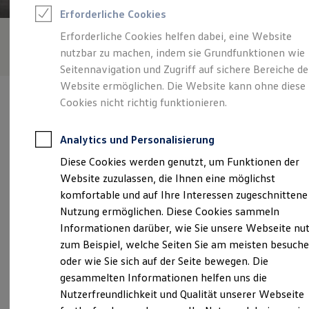
Rettungsdienste
Erforderliche Cookies
ONE Business ID Vorteile
Fahrzeugsuche & Marktplatz
Erforderliche Cookies helfen dabei, eine Website
Fahrzeugsuche
nutzbar zu machen, indem sie Grundfunktionen wie
Fahrzeuge online kaufen
Digitaler Marktplatz
Seitennavigation und Zugriff auf sichere Bereiche de
Kauf & Finanzierung
Website ermöglichen. Die Website kann ohne diese
Online-Fahrzeugbewertung
Cookies nicht richtig funktionieren.
Aktionen & Angebote
E-Auto-Förderung
Für Privatkunden
Analytics und Personalisierung
Für Gewerbekunden
Verantwortlich für die Inhalte auf dieser Seite ist die Graf
Profi Paket
Diese Cookies werden genutzt, um Funktionen der
Hardenberg GmbH & Co. KG.
(
Impressum & Rechtliches
)
TopDeal
Website zuzulassen, die Ihnen eine möglichst
Gebrauchtwagen
ProfiPartner für Gebrauchtwagen
komfortable und auf Ihre Interessen zugeschnittene
Zertifizierte Gebrauchtwagen
Unsere 
Nutzung ermöglichen. Diese Cookies sammeln
Finanzierung
Informationen darüber, wie Sie unsere Webseite nu
Für Privatkunden
Für Gewerbekunden
zum Beispiel, welche Seiten Sie am meisten besuch
Leasing
Lotzbeckstraße 33, 77933 Lahr
oder wie Sie sich auf der Seite bewegen. Die
Für Privatkunden
gesammelten Informationen helfen uns die
Für Gewerbekunden
Montag
-
Freitag
07:30
-
18:00
Uhr
Versicherungen & Garantien
Nutzerfreundlichkeit und Qualität unserer Webseite
Garantien