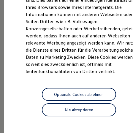
sind. Dies basiert auf einer eindeutigen Identifikatio
Digitales Bordbuch
Ihres Browsers sowie Ihres Internetgeräts. Die
Neuwagen Caddy - Multivan -
Fahrerassistenz- und Sicherheitssysteme
Informationen können mit anderen Webseiten oder
Kontrollleuchten
California
Kurzfahrprofile und Ölverdünnung
Seiten Dritter, wie z.B. Volkswagen
Batterieverordnung
ID.
Buzz
Konzerngesellschaften oder Werbetreibenden, getei
XTL-Dieselkraftstoff
werden, sodass Ihnen auch auf anderen Webseiten
Ersatzteile und Betriebsflüssigkeiten
Service
Original Zubehör und Lifestyle Produkte
relevante Werbung angezeigt werden kann. Wir nut
myVolkswagen
Volkswagen Economy
die Dienste eines Dritten für die Verarbeitung solche
myVolkswagen Business
Service
Daten zu Marketing Zwecken. Diese Cookies werden
Elektrisch & Autonom
Elektro - & Hybridfahrzeuge
soweit dies zweckdienlich ist, oftmals mit
ProfiPartner für
Unser Ansatz
Seitenfunktionalitäten von Dritten verlinkt.
Gebrauchtwagen
Klimafreundlicher Strom
Reichweite & Ladelösungen
Zertifizierte
Gebrauchtwagen
Reichweitensimulator
Ladezeitensimulator
Ladelösungen für Privatkunden
Optionale Cookies ablehnen
Ladelösungen für Gewerbekunden
Wallbox und Ladekabel
Alle Akzeptieren
Bidirektionales Laden
Förderung & Kosten der Elektrofahrzeuge
Fördermöglichkeiten für Privatkunden
Probefahrt
Fördermöglichkeiten für Gewerbekunden
Kostensimulator