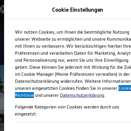
Modelle & Konfigurator
Cookie Einstellungen
Nutzfahrzeuge
Nutzfahrzeugkategorien entdecken
Modelle konfigurieren
Konfiguration laden
Zum
Zum
Modelle vergleichen
Verkauf und Service
Wir nutzen Cookies, um Ihnen die bestmögliche Nutzung
Hauptinhalt
Footer
Vorgängermodelle und Oldtimer
Graf Hardenberg
springen
springen
unserer Webseite zu ermöglichen und unsere Kommunika
Vorgängermodelle
Oldtimer
mit Ihnen zu verbessern. Wir berücksichtigen hierbei Ihr
Bulli Historie
4.5
|
82 Bewertungen
Präferenzen und verarbeiten Daten für Marketing, Analyt
Branchenlösungen & Gewerbekunden
und Personalisierung nur, wenn Sie uns Ihre Einwilligung
Umbaulösungen und Hersteller finden
Auf- und Umbauten entdecken & konfigurieren
geben. Diese können Sie jederzeit mit Wirkung für die Zu
Groß- und Sonderkunden
im Cookie Manager (Meine Präferenzen verwalten) in der
Großkunden
Datenschutzerklärung widerrufen. Weitere Informatione
Kommunen & Behörden
Journalisten
unseren eingesetzten Cookies finden Sie in unserer
Cooki
Sportvereine
Richtlinie
und unserer
Datenschutzerklärung
.
Branchenlösungen
Bau & Handwerk
Folgende Kategorien von Cookies werden durch uns
Gewerbliche Personenbeförderung
Service & mobile Werkstätten
eingesetzt:
Kurier, Logistik & Handel
Kühlfahrzeuge
Feuerwehr