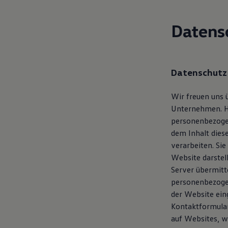
Hilfreiches für Besitzer
Digitales Bordbuch
Fahrerassistenz- und Sicherheitssysteme
Datens
Kontrollleuchten
Kurzfahrprofile und Ölverdünnung
Batterieverordnung
XTL-Dieselkraftstoff
Ersatzteile und Betriebsflüssigkeiten
Datenschutz
Original Zubehör und Lifestyle Produkte
myVolkswagen
Wir freuen uns 
myVolkswagen Business
Elektrisch & Autonom
Unternehmen. Hi
Elektro - & Hybridfahrzeuge
personenbezoge
Unser Ansatz
dem Inhalt die
Klimafreundlicher Strom
Reichweite & Ladelösungen
verarbeiten. Si
Reichweitensimulator
Website darstell
Ladezeitensimulator
Server übermitte
Ladelösungen für Privatkunden
Ladelösungen für Gewerbekunden
personenbezogen
Wallbox und Ladekabel
der Website ein
Bidirektionales Laden
Kontaktformular
Förderung & Kosten der Elektrofahrzeuge
Fördermöglichkeiten für Privatkunden
auf Websites, w
Fördermöglichkeiten für Gewerbekunden