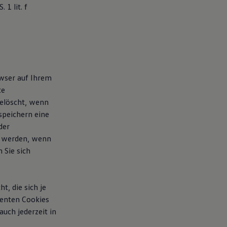
1 lit. f
owser auf Ihrem
te
gelöscht, wenn
speichern eine
der
t werden, wenn
 Sie sich
, die sich je
ienten Cookies
uch jederzeit in