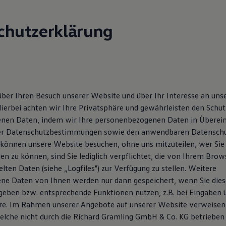
chutzerklärung
über Ihren Besuch unserer Website und über Ihr Interesse an un
erbei achten wir Ihre Privatsphäre und gewährleisten den Schut
nen Daten, indem wir Ihre personenbezogenen Daten in Übere
ser Datenschutzbestimmungen sowie den anwendbaren Datensch
e können unsere Website besuchen, ohne uns mitzuteilen, wer Sie
en zu können, sind Sie lediglich verpflichtet, die von Ihrem Bro
lten Daten (siehe „Logfiles") zur Verfügung zu stellen. Weitere
e Daten von Ihnen werden nur dann gespeichert, wenn Sie diese 
geben bzw. entsprechende Funktionen nutzen, z.B. bei Eingaben 
e. Im Rahmen unserer Angebote auf unserer Website verweisen 
elche nicht durch die Richard Gramling GmbH & Co. KG betrieben