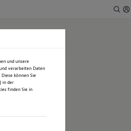
hen und unsere
 Co.
 und verarbeiten Daten
. Diese können Sie
ches
 in der
es finden Sie in
nberg GmbH
lten und
hrt sind.