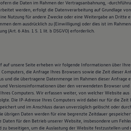
. Sofern die Daten im Rahmen der Vertragsanbahnung, -durchführu
beitet werden, erfolgt die Datenverarbeitung auf Grundlage von A
Eine Nutzung für andere Zwecke oder eine Weitergabe an Dritte er
immen dem ausdrücklich zu (Einwilligung) oder dies ist im Rahmen
g (Art. 6 Abs. 1 S. 1 lit. b DSGVO) erforderlich.
ff auf unsere Seite erheben wir folgende Informationen über Ihr
s Computers, die Anfrage Ihres Browsers sowie die Zeit dieser A
us und die übertragene Datenmenge im Rahmen dieser Anfrage er
 und Versionsinformationen über den verwendeten Browser und 
Ihres Computers. Wir erfassen weiter, von welcher Website aus d
olgte. Die IP-Adresse Ihres Computers wird dabei nur für die Zeit
peichert und im Anschluss daran unverzüglich gelöscht oder durc
ie übrigen Daten werden für eine begrenzte Zeitdauer gespeicher
 Daten für den Betrieb unserer Website, insbesondere um Fehle
d zu beseitigen, um die Auslastung der Website festzustellen und