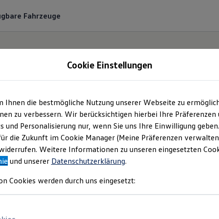
ügbare Fahrzeuge
Cookie Einstellungen
m Ihnen die bestmögliche Nutzung unserer Webseite zu ermöglic
f Hardenberg GmbH &
en zu verbessern. Wir berücksichtigen hierbei Ihre Präferenzen
cs und Personalisierung nur, wenn Sie uns Ihre Einwilligung geben
| Impressum & Rechtli
für die Zukunft im Cookie Manager (Meine Präferenzen verwalten)
iderrufen. Weitere Informationen zu unseren eingesetzten Cooki
nie
und unserer
Datenschutzerklärung
.
en Sie Informationen über die Graf Harde
on Cookies werden durch uns eingesetzt:
G als verantwortliche Anbieterin von Inha
n, die auf dieser Webseite speziell aufgefü