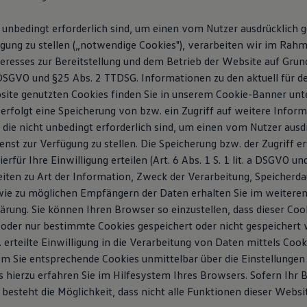
 unbedingt erforderlich sind, um einen vom Nutzer ausdrücklich
ügung zu stellen („notwendige Cookies"), verarbeiten wir im Rah
teresses zur Bereitstellung und dem Betrieb der Website auf Grun
 f DSGVO und §25 Abs. 2 TTDSG. Informationen zu den aktuell für 
site genutzten Cookies finden Sie in unserem Cookie-Banner unte
 erfolgt eine Speicherung von bzw. ein Zugriff auf weitere Infor
 die nicht unbedingt erforderlich sind, um einen vom Nutzer ausd
st zur Verfügung zu stellen. Die Speicherung bzw. der Zugriff er
ierfür Ihre Einwilligung erteilen (Art. 6 Abs. 1 S. 1 lit. a DSGVO u
eiten zu Art der Information, Zweck der Verarbeitung, Speicherda
ie zu möglichen Empfängern der Daten erhalten Sie im weiteren 
rung. Sie können Ihren Browser so einzustellen, dass dieser Cook
t oder nur bestimmte Cookies gespeichert oder nicht gespeichert 
 erteilte Einwilligung in die Verarbeitung von Daten mittels Cook
em Sie entsprechende Cookies unmittelbar über die Einstellungen
s hierzu erfahren Sie im Hilfesystem Ihres Browsers. Sofern Ihr 
besteht die Möglichkeit, dass nicht alle Funktionen dieser Websi