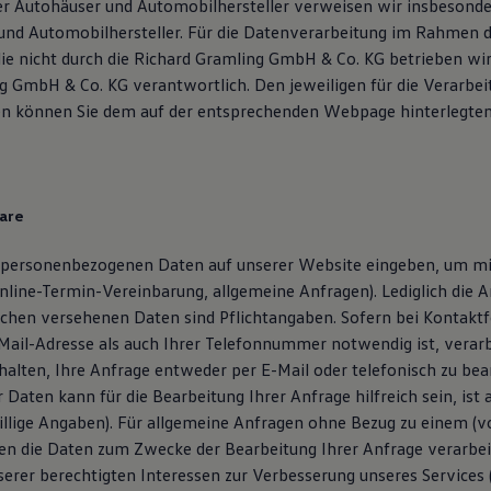
r Autohäuser und Automobilhersteller verweisen wir insbesonde
und Automobilhersteller. Für die Datenverarbeitung im Rahmen 
ie nicht durch die Richard Gramling GmbH & Co. KG betrieben wird
g GmbH & Co. KG verantwortlich. Den jeweiligen für die Verarbei
en können Sie dem auf der entsprechenden Webpage hinterlegt
are
 personenbezogenen Daten auf unserer Website eingeben, um mi
 Online-Termin-Vereinbarung, allgemeine Anfragen). Lediglich die 
chen versehenen Daten sind Pflichtangaben. Sofern bei Kontakt
Mail-Adresse als auch Ihrer Telefonnummer notwendig ist, verarb
alten, Ihre Anfrage entweder per E-Mail oder telefonisch zu be
Daten kann für die Bearbeitung Ihrer Anfrage hilfreich sein, ist 
illige Angaben). Für allgemeine Anfragen ohne Bezug zu einem (vo
en die Daten zum Zwecke der Bearbeitung Ihrer Anfrage verarbeit
serer berechtigten Interessen zur Verbesserung unseres Services (A