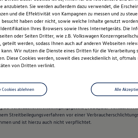
35 29
e anzubieten. Sie werden außerdem dazu verwendet, die Erschein
ngenbach@grafhardenberg.de
zen und die Effektivität von Kampagnen zu messen und zu steuern
afhardenberg.de
 besucht haben oder nicht, sowie welche Inhalte genutzt worden s
 Identifikation Ihres Browsers sowie Ihres Internetgeräts. Die 
eiburg im Breisgau, HRB 722918
iten oder Seiten Dritter, wie z.B. Volkswagen Konzerngesellsch
r: DE 189354189
 geteilt werden, sodass Ihnen auch auf anderen Webseiten rel
kann. Wir nutzen die Dienste eines Dritten für die Verarbeitung 
snummer: D-WFSZ-4RMAS-50
. Diese Cookies werden, soweit dies zweckdienlich ist, oftmals
rtreter (produktakzessorisch) mit Erlaubnisbefreiung nach §34d
täten von Dritten verlinkt.
e IHK Südlicher Oberrhein, Schnewlinstraße 11-13, 79098 Freiburg
Deutscher Industrie- und Handelskammertag (DIHK) e.V.
 10178 Berlin
e Cookies ablehnen
Alle Akzepti
egister.info
§ 36 Verbraucherstreitbeilegungsgesetz (VSBG):DEr Verkäufer/
inem Streitbeilegungsverfahren vor einer Verbraucherschlichtungs
men und ist hierzu auch nicht verpflichtet.