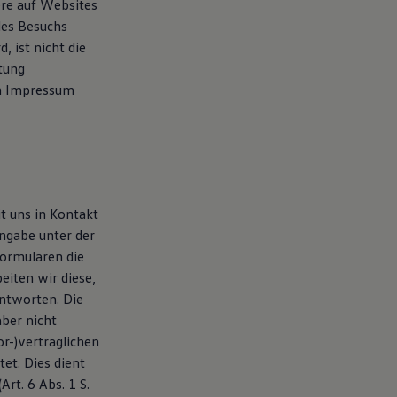
re auf Websites
des Besuchs
, ist nicht die
tung
en Impressum
t uns in Kontakt
Angabe unter der
formularen die
eiten wir diese,
antworten. Die
aber nicht
r-)vertraglichen
et. Dies dient
rt. 6 Abs. 1 S.