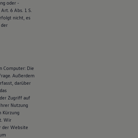
ng oder -
rt. 6 Abs. 1 S.
folgt nicht, es
 der
en Computer: Die
nfrage. Außerdem
fasst, darüber
das
er Zugriff auf
 Ihrer Nutzung
h Kürzung
t. Wir
r der Website
 um