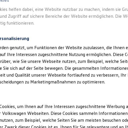
okies
kies helfen dabei, eine Website nutzbar zu machen, indem sie G
und Zugriff auf sichere Bereiche der Website ermöglichen. Die W
tig funktionieren.
rsonalisierung
klärung
rden genutzt, um Funktionen der Website zuzulassen, die Ihnen e
auf Ihre Interessen zugeschnittene Nutzung ermöglichen. Diese
über, wie Sie unsere Webseite nutzen, zum Beispiel, welche Sei
 Sie sich auf der Seite bewegen. Die gesammelten Informationen
ssum
eit und Qualität unserer Webseite fortlaufend zu verbessern, Ihr
scheidungen zu Marketingmaßnahmen zu optimieren.
g GmbH & Co. KG
: Mark Häfner, Andy Kocijan
Cookies, um Ihnen auf Ihre Interessen zugeschnittene Werbung a
-Str. 16, 77723 Gengenbach
r Volkswagen Webseiten. Diese Cookies sammeln Informationen 
utzen, zum Beispiel, welche Seiten Sie am meisten besuchen oder
35 0
r Zweck dieser Cookies ist es, Ihnen für Sie relevantere und an I