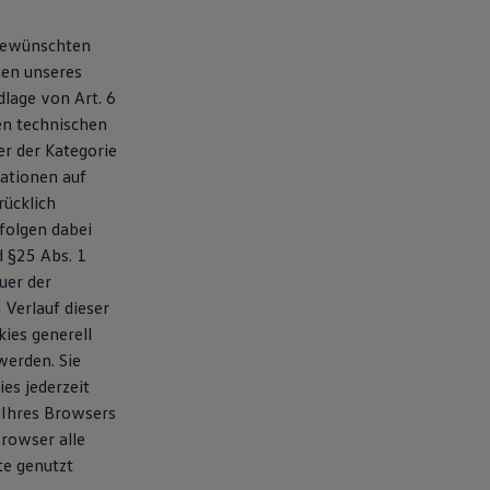
 gewünschten
men unseres
dlage von Art. 6
den technischen
r der Kategorie
mationen auf
rücklich
folgen dabei
nd §25 Abs. 1
uer der
Verlauf dieser
ies generell
werden. Sie
ies jederzeit
 Ihres Browsers
Browser alle
te genutzt