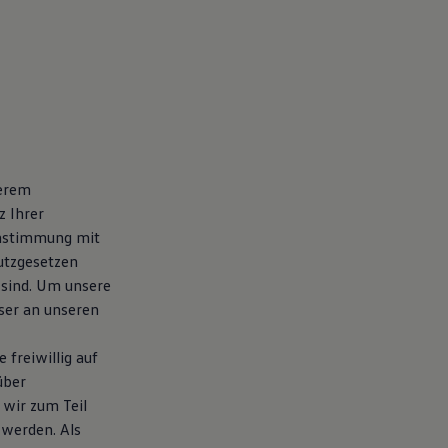
serem
z Ihrer
instimmung mit
utzgesetzen
 sind. Um unsere
wser an unseren
freiwillig auf
über
wir zum Teil
 werden. Als