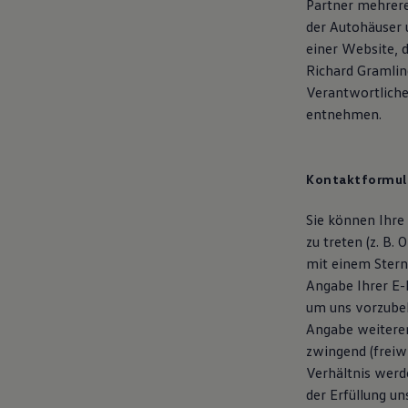
Partner mehrere
Kostensimulator
der Autohäuser 
Autonomes Fahren
Mehr zum ID. Buzz
einer Website, d
Online Beratung
Richard Gramlin
California Welt
Verantwortlich
California Club
California Magazin & Ratgeber
entnehmen.
Vanlife
Ratgeber
Routen & Reisen
California Reisen & Erlebnisse
Kontaktformul
California App
California Lifestyle & Zubehör
Sie können Ihre
Übernachten im California
zu treten (z. B.
Marke
Unternehmen
mit einem Stern
Karriere
Angabe Ihrer E-
Karriere im Unternehmen
um uns vorzubeh
Karriere im Autohaus
Nachhaltigkeit
Angabe weiterer 
Kunden
zwingend (freiw
Gesellschaft
Verhältnis werd
Natur
Events
der Erfüllung un
Rückblick VW Bus Festival 2023