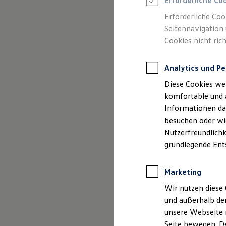
Erforderliche Co
Feuerwehr
Rettungsdienste
Erforderliche Coo
ONE Business ID Vorteile
Seitennavigation 
Fahrzeugsuche & Marktplatz
Cookies nicht rich
Fahrzeugsuche
Fahrzeuge online kaufen
Impressum
Digitaler Marktplatz
Analytics und Pe
Kauf & Finanzierung
Datenschutzer
Online-Fahrzeugbewertung
Diese Cookies we
Aktionen & Angebote
E-Auto-Förderung
komfortable und 
Für Privatkunden
Informationen dar
Für Gewerbekunden
besuchen oder wie
Profi Paket
Impre
TopDeal
Nutzerfreundlichk
Gebrauchtwagen
grundlegende Ent
ProfiPartner für Gebrauchtwagen
Zertifizierte Gebrauchtwagen
Graf Hardenber
Finanzierung
Geschäftsführer
Marketing
Für Privatkunden
Für Gewerbekunden
Wir nutzen diese 
Leasing
Eugen-Klaussner
und außerhalb de
Für Privatkunden
unsere Webseite n
Für Gewerbekunden
Tel.: 07803 926
Versicherungen & Garantien
Seite bewegen. De