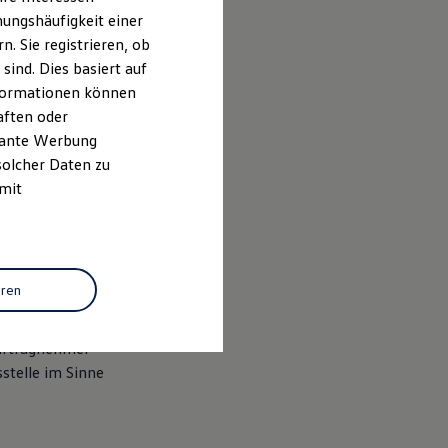
ungshäufigkeit einer
. Sie registrieren, ob
ind. Dies basiert auf
Informationen können
aften oder
evante Werbung
solcher Daten zu
 mit
 Absatz 3 GewO,
.
eren
Auftragnehmer
stelle im Sinne