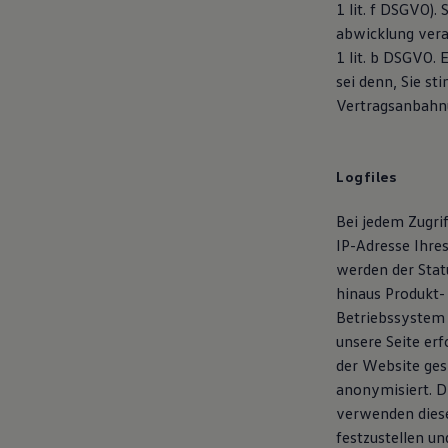
1 lit. f DSGVO)
75 Jahre Bulli Jubiläum
abwicklung verar
Bulli Magazin
Fahrzeugabholung ab Werk
1 lit. b DSGVO. 
sei denn, Sie st
Vertragsanbahnun
Logfiles
Bei jedem Zugri
IP-Adresse Ihre
werden der Stat
hinaus Produkt-
Betriebssystem 
unsere Seite erf
der Website ges
anonymisiert. D
verwenden diese
festzustellen un