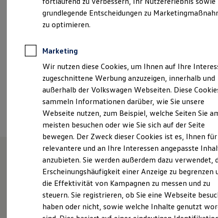
fortlaufend zu verbessern, Ihr Nutzererlebnis sowie
Samstag
09:00
-
14:00
Uhr
Garantien
grundlegende Entscheidungen zu Marketingmaßna
Kfz-Versicherung für Nutzfahrzeuge
Restschuldversicherung
zu optimieren.
info_40@gottfried-schultz.de
Wartungsverträge
Besitzer & Service
+49 202 27570
Reparatur & Service
Marketing
Sommer-Special
Wir nutzen diese Cookies, um Ihnen auf Ihre Intere
Reparatur, Pflege & Inspektion
Servicetermin anfragen
Ansprechpartner
zugeschnittene Werbung anzuzeigen, innerhalb und
Service-Vorteile bei Volkswagen Nutzfahrzeuge
außerhalb der Volkswagen Webseiten. Diese Cookie
ServicePlus
sammeln Informationen darüber, wie Sie unsere
Economy Service
Termin vereinbaren
Räder & Reifen Service
Webseite nutzen, zum Beispiel, welche Seiten Sie a
Ersatzfahrzeuge
meisten besuchen oder wie Sie sich auf der Seite
Notdienst und Pannenhilfe
bewegen. Der Zweck dieser Cookies ist es, Ihnen für
Software, Konnektivität & Apps
California App
relevantere und an Ihre Interessen angepasste Inhal
VW Connect für Ihren ID. Buzz
anzubieten. Sie werden außerdem dazu verwendet, d
VW Connect für Ihren Transporter/Caravelle
Herzlich willkommen im
Erscheinungshäufigkeit einer Anzeige zu begrenzen 
VW Connect für Ihren Amarok
VW Connect für andere Modelle
die Effektivität von Kampagnen zu messen und zu
Volkswagen Zentrum
Connect Pro
steuern. Sie registrieren, ob Sie eine Webseite besuc
Fleet Interface Data
Wuppertal!
haben oder nicht, sowie welche Inhalte genutzt wo
Multistop Pathfinder
Übersicht Software Updates