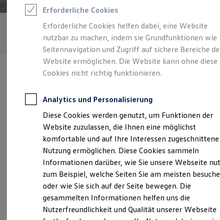
Feuerwehr
Erforderliche Cookies
Rettungsdienste
ONE Business ID Vorteile
Erforderliche Cookies helfen dabei, eine Website
Fahrzeugsuche & Marktplatz
nutzbar zu machen, indem sie Grundfunktionen wie
Fahrzeugsuche
Fahrzeuge online kaufen
Seitennavigation und Zugriff auf sichere Bereiche de
Digitaler Marktplatz
Website ermöglichen. Die Website kann ohne diese
Kauf & Finanzierung
Cookies nicht richtig funktionieren.
Online-Fahrzeugbewertung
Aktionen & Angebote
E-Auto-Förderung
Analytics und Personalisierung
Für Privatkunden
Verantwortlich für die Inhalte auf dieser Seite ist die Gottfried
Für Gewerbekunden
Diese Cookies werden genutzt, um Funktionen der
Schultz Wuppertal GmbH - Co. KG
(
Impressum & Rechtliches
)
Profi Paket
Website zuzulassen, die Ihnen eine möglichst
TopDeal
Gebrauchtwagen
komfortable und auf Ihre Interessen zugeschnittene
ProfiPartner für Gebrauchtwagen
Unsere 
Nutzung ermöglichen. Diese Cookies sammeln
Zertifizierte Gebrauchtwagen
Informationen darüber, wie Sie unsere Webseite nu
Finanzierung
Für Privatkunden
zum Beispiel, welche Seiten Sie am meisten besuch
Für Gewerbekunden
Uellendahler Str. 245-251, 42109 Wuppertal
oder wie Sie sich auf der Seite bewegen. Die
Leasing
gesammelten Informationen helfen uns die
Für Privatkunden
Montag
-
Freitag
07:00
-
18:00
Uhr
Für Gewerbekunden
Nutzerfreundlichkeit und Qualität unserer Webseite
Versicherungen & Garantien