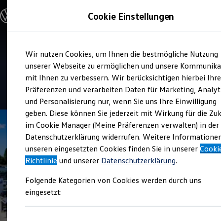
Modelle & Konfigurator
Cookie Einstellungen
Nutzfahrzeuge
Nutzfahrzeugkategorien entdecken
Modelle konfigurieren
Konfiguration laden
Zum
Zum
Modelle vergleichen
Verkauf und Service
Wir nutzen Cookies, um Ihnen die bestmögliche Nutzung
Hauptinhalt
Footer
Vorgängermodelle und Oldtimer
Gottfried Schultz Wuppertal
springen
springen
unserer Webseite zu ermöglichen und unsere Kommunika
Vorgängermodelle
Oldtimer
mit Ihnen zu verbessern. Wir berücksichtigen hierbei Ihr
Bulli Historie
4.5
|
235 Bewertungen
Präferenzen und verarbeiten Daten für Marketing, Analyt
Branchenlösungen & Gewerbekunden
und Personalisierung nur, wenn Sie uns Ihre Einwilligung
Umbaulösungen und Hersteller finden
Auf- und Umbauten entdecken & konfigurieren
geben. Diese können Sie jederzeit mit Wirkung für die Zu
Groß- und Sonderkunden
im Cookie Manager (Meine Präferenzen verwalten) in der
Großkunden
Datenschutzerklärung widerrufen. Weitere Informatione
Kommunen & Behörden
Journalisten
unseren eingesetzten Cookies finden Sie in unserer
Cooki
Sportvereine
Richtlinie
und unserer
Datenschutzerklärung
.
Branchenlösungen
Bau & Handwerk
Folgende Kategorien von Cookies werden durch uns
Gewerbliche Personenbeförderung
Service & mobile Werkstätten
eingesetzt:
Kurier, Logistik & Handel
Menschen mit Behinderung
Kühlfahrzeuge