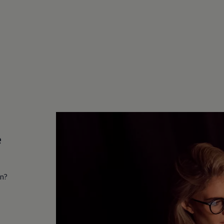
e
in?