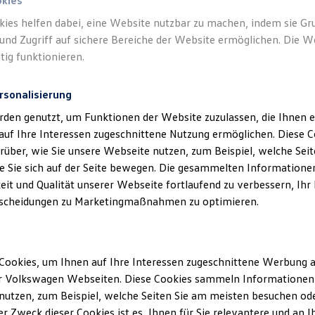
okies
kies helfen dabei, eine Website nutzbar zu machen, indem sie G
Verantwort
und Zugriff auf sichere Bereiche der Website ermöglichen. Die W
Automobil
tig funktionieren.
rsonalisierung
rden genutzt, um Funktionen der Website zuzulassen, die Ihnen e
auf Ihre Interessen zugeschnittene Nutzung ermöglichen. Diese
über, wie Sie unsere Webseite nutzen, zum Beispiel, welche Sei
 Sie sich auf der Seite bewegen. Die gesammelten Informationen
eit und Qualität unserer Webseite fortlaufend zu verbessern, Ihr
scheidungen zu Marketingmaßnahmen zu optimieren.
Unsere Abteilungen
Cookies, um Ihnen auf Ihre Interessen zugeschnittene Werbung a
Montag
-
Freitag
07:00
-
18:30
Uhr
r Volkswagen Webseiten. Diese Cookies sammeln Informationen 
ich
Samstag
09:00
-
13:00
Uhr
utzen, zum Beispiel, welche Seiten Sie am meisten besuchen oder
r Zweck dieser Cookies ist es, Ihnen für Sie relevantere und an I