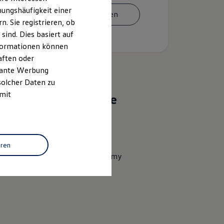
ungshäufigkeit einer
Termin vereinbaren
. Sie registrieren, ob
ind. Dies basiert auf
Informationen können
aften oder
evante Werbung
solcher Daten zu
 mit
Das sind unsere
Leistungen
Service
eren
Volkswagen Economy
Service