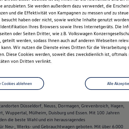
e anzubieten. Sie werden außerdem dazu verwendet, die Erschein
zen und die Effektivität von Kampagnen zu messen und zu steuern
 besucht haben oder nicht, sowie welche Inhalte genutzt worden s
 Identifikation Ihres Browsers sowie Ihres Internetgeräts. Die 
iten oder Seiten Dritter, wie z.B. Volkswagen Konzerngesellsch
 geteilt werden, sodass Ihnen auch auf anderen Webseiten rel
kann. Wir nutzen die Dienste eines Dritten für die Verarbeitung 
. Diese Cookies werden, soweit dies zweckdienlich ist, oftmals
bei Volkswagen
täten von Dritten verlinkt.
broich!
e Cookies ablehnen
Alle Akzepti
rnehmensgruppe Gottfried Schultz der größte private
-Konzerns in Deutschland. Das Unternehmen beschäftigt rund
Standorten Düsseldorf, Neuss, Dormagen, Grevenbroich, Hagen,
rt, Wuppertal, Mülheim, Duisburg und Essen. Mit 100 Jahren
en die beste Wahl und ein herausragendes
 für Neu-, Werks- und Gebrauchtwagen geboten. Mit über 6.000