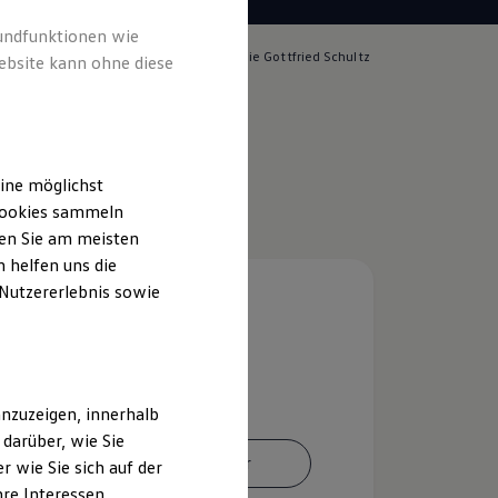
rundfunktionen wie
lich für die Inhalte auf dieser Seite ist die Gottfried Schultz
ebsite kann ohne diese
handels SE
(
Impressum & Rechtliches
)
ine möglichst
 Cookies sammeln
ten Sie am meisten
 helfen uns die
 Nutzererlebnis sowie
nzuzeigen, innerhalb
darüber, wie Sie
Ansprechpartner
 wie Sie sich auf der
hre Interessen