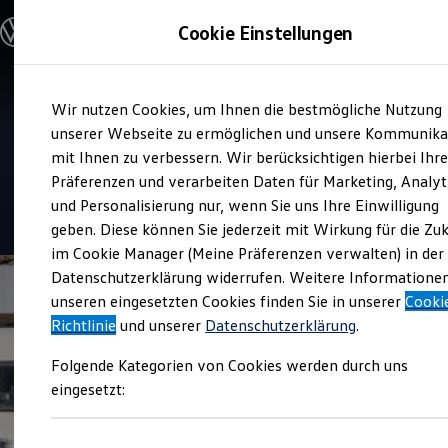
Modelle & Konfigurator
Cookie Einstellungen
Nutzfahrzeuge
Nutzfahrzeugkategorien entdecken
Modelle konfigurieren
Konfiguration laden
Zum
Zum
Modelle vergleichen
Verkauf und Service
Wir nutzen Cookies, um Ihnen die bestmögliche Nutzung
Hauptinhalt
Footer
Vorgängermodelle und Oldtimer
Gottfried Schultz
springen
springen
unserer Webseite zu ermöglichen und unsere Kommunika
Vorgängermodelle
Oldtimer
mit Ihnen zu verbessern. Wir berücksichtigen hierbei Ihr
Automobilhandel
Bulli Historie
Präferenzen und verarbeiten Daten für Marketing, Analyt
Branchenlösungen & Gewerbekunden
und Personalisierung nur, wenn Sie uns Ihre Einwilligung
Umbaulösungen und Hersteller finden
4.5
|
181 Bewertungen
Auf- und Umbauten entdecken & konfigurieren
geben. Diese können Sie jederzeit mit Wirkung für die Zu
Groß- und Sonderkunden
im Cookie Manager (Meine Präferenzen verwalten) in der
Großkunden
Datenschutzerklärung widerrufen. Weitere Informatione
Kommunen & Behörden
Journalisten
unseren eingesetzten Cookies finden Sie in unserer
Cooki
Sportvereine
Richtlinie
und unserer
Datenschutzerklärung
.
Branchenlösungen
Bau & Handwerk
Folgende Kategorien von Cookies werden durch uns
Gewerbliche Personenbeförderung
Service & mobile Werkstätten
eingesetzt:
Kurier, Logistik & Handel
Kühlfahrzeuge
Feuerwehr