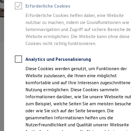
Rettungsdienste
Erforderliche Cookies
ONE Business ID Vorteile
Fahrzeugsuche & Marktplatz
Erforderliche Cookies helfen dabei, eine Website
Fahrzeugsuche
nutzbar zu machen, indem sie Grundfunktionen wie
Fahrzeuge online kaufen
Digitaler Marktplatz
Seitennavigation und Zugriff auf sichere Bereiche de
Kauf & Finanzierung
Website ermöglichen. Die Website kann ohne diese
Online-Fahrzeugbewertung
Cookies nicht richtig funktionieren.
Aktionen & Angebote
E-Auto-Förderung
Für Privatkunden
Analytics und Personalisierung
Für Gewerbekunden
Profi Paket
Diese Cookies werden genutzt, um Funktionen der
TopDeal
Verantwortlich für die Inhalte auf dieser Seite ist die Gottfried
Website zuzulassen, die Ihnen eine möglichst
Gebrauchtwagen
Schultz Automobilhandels SE
(
Impressum & Rechtliches
)
ProfiPartner für Gebrauchtwagen
komfortable und auf Ihre Interessen zugeschnittene
Zertifizierte Gebrauchtwagen
Nutzung ermöglichen. Diese Cookies sammeln
Finanzierung
Informationen darüber, wie Sie unsere Webseite nu
Für Privatkunden
Unsere 
Für Gewerbekunden
zum Beispiel, welche Seiten Sie am meisten besuch
Leasing
oder wie Sie sich auf der Seite bewegen. Die
Für Privatkunden
gesammelten Informationen helfen uns die
Für Gewerbekunden
Kleine Schönscheidtstraße 1, 45307 Essen
Versicherungen & Garantien
Nutzerfreundlichkeit und Qualität unserer Webseite
Garantien