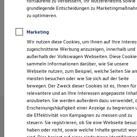
fortlaufend zu verbessern, Ihr Nutzererlebnis sowie
Montag
-
Freitag
07:00
-
18:00
Uhr
Kfz-Versicherung für Nutzfahrzeuge
grundlegende Entscheidungen zu Marketingmaßna
Restschuldversicherung
Samstag
09:00
-
14:00
Uhr
Wartungsverträge
zu optimieren.
Besitzer & Service
Reparatur & Service
info_14@gottfried-schultz.de
Sommer-Special
Marketing
Reparatur, Pflege & Inspektion
+49 201 85980
Wir nutzen diese Cookies, um Ihnen auf Ihre Intere
Servicetermin anfragen
Service-Vorteile bei Volkswagen Nutzfahrzeuge
zugeschnittene Werbung anzuzeigen, innerhalb und
ServicePlus
außerhalb der Volkswagen Webseiten. Diese Cookie
Economy Service
Ansprechpartner
sammeln Informationen darüber, wie Sie unsere
Räder & Reifen Service
Ersatzfahrzeuge
Webseite nutzen, zum Beispiel, welche Seiten Sie a
Notdienst und Pannenhilfe
Termin vereinbaren
meisten besuchen oder wie Sie sich auf der Seite
Software, Konnektivität & Apps
bewegen. Der Zweck dieser Cookies ist es, Ihnen für
California App
VW Connect für Ihren ID. Buzz
relevantere und an Ihre Interessen angepasste Inhal
VW Connect für Ihren Transporter/Caravelle
anzubieten. Sie werden außerdem dazu verwendet, d
VW Connect für Ihren Amarok
Erscheinungshäufigkeit einer Anzeige zu begrenzen 
VW Connect für andere Modelle
Connect Pro
die Effektivität von Kampagnen zu messen und zu
Herzlich willkommen bei
Fleet Interface Data
steuern. Sie registrieren, ob Sie eine Webseite besuc
Multistop Pathfinder
Volkswagen Essen-Kray!
haben oder nicht, sowie welche Inhalte genutzt wo
Übersicht Software Updates
Hilfreiches für Besitzer