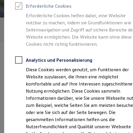
Feuerwehr
Erforderliche Cookies
Rettungsdienste
ONE Business ID Vorteile
Erforderliche Cookies helfen dabei, eine Website
Fahrzeugsuche & Marktplatz
nutzbar zu machen, indem sie Grundfunktionen wie
Fahrzeugsuche
Fahrzeuge online kaufen
Seitennavigation und Zugriff auf sichere Bereiche de
Digitaler Marktplatz
Website ermöglichen. Die Website kann ohne diese
Kauf & Finanzierung
Cookies nicht richtig funktionieren.
Online-Fahrzeugbewertung
Aktionen & Angebote
E-Auto-Förderung
Analytics und Personalisierung
Für Privatkunden
Für Gewerbekunden
Diese Cookies werden genutzt, um Funktionen der
Profi Paket
Verantwortlich für die Inhalte auf dieser Seite ist die Gottfried
Website zuzulassen, die Ihnen eine möglichst
TopDeal
Schultz Automobilhandels SE
(
Impressum & Rechtliches
)
Gebrauchtwagen
komfortable und auf Ihre Interessen zugeschnittene
ProfiPartner für Gebrauchtwagen
Nutzung ermöglichen. Diese Cookies sammeln
Zertifizierte Gebrauchtwagen
Informationen darüber, wie Sie unsere Webseite nu
Finanzierung
Unsere 
Für Privatkunden
zum Beispiel, welche Seiten Sie am meisten besuch
Für Gewerbekunden
oder wie Sie sich auf der Seite bewegen. Die
Leasing
gesammelten Informationen helfen uns die
Für Privatkunden
Nevigeser Straße 151, 161, 163, 42553 Velbert
Für Gewerbekunden
Nutzerfreundlichkeit und Qualität unserer Webseite
Versicherungen & Garantien