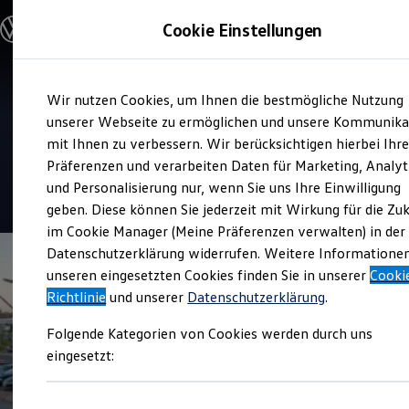
Modelle & Konfigurator
Cookie Einstellungen
Nutzfahrzeuge
Nutzfahrzeugkategorien entdecken
Modelle konfigurieren
Konfiguration laden
Zum
Zum
Modelle vergleichen
Verkauf und Service
Wir nutzen Cookies, um Ihnen die bestmögliche Nutzung
Hauptinhalt
Footer
Vorgängermodelle und Oldtimer
Gottfried Schultz
springen
springen
unserer Webseite zu ermöglichen und unsere Kommunika
Vorgängermodelle
Oldtimer
mit Ihnen zu verbessern. Wir berücksichtigen hierbei Ihr
Automobilhandel
Bulli Historie
Präferenzen und verarbeiten Daten für Marketing, Analyt
Branchenlösungen & Gewerbekunden
und Personalisierung nur, wenn Sie uns Ihre Einwilligung
Umbaulösungen und Hersteller finden
4.5
|
134 Bewertungen
Auf- und Umbauten entdecken & konfigurieren
geben. Diese können Sie jederzeit mit Wirkung für die Zu
Groß- und Sonderkunden
im Cookie Manager (Meine Präferenzen verwalten) in der
Großkunden
Datenschutzerklärung widerrufen. Weitere Informatione
Kommunen & Behörden
Journalisten
unseren eingesetzten Cookies finden Sie in unserer
Cooki
Sportvereine
Richtlinie
und unserer
Datenschutzerklärung
.
Branchenlösungen
Bau & Handwerk
Folgende Kategorien von Cookies werden durch uns
Gewerbliche Personenbeförderung
Service & mobile Werkstätten
eingesetzt:
Kurier, Logistik & Handel
Menschen mit Behinderung
Kühlfahrzeuge