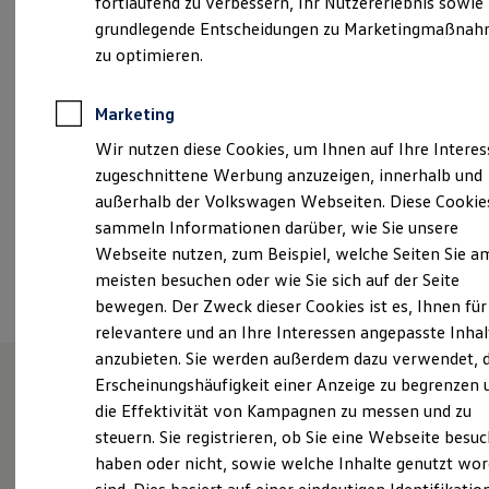
fortlaufend zu verbessern, Ihr Nutzererlebnis sowie
Montag
-
Freitag
07:00
-
18:00
Uhr
Garantien
grundlegende Entscheidungen zu Marketingmaßna
Kfz-Versicherung für Nutzfahrzeuge
Samstag
09:00
-
14:00
Uhr
Restschuldversicherung
zu optimieren.
Wartungsverträge
Besitzer & Service
info_25@gottfried-schultz.de
Reparatur & Service
Marketing
Sommer-Special
+49 2053 491200
Wir nutzen diese Cookies, um Ihnen auf Ihre Intere
Reparatur, Pflege & Inspektion
Servicetermin anfragen
zugeschnittene Werbung anzuzeigen, innerhalb und
Service-Vorteile bei Volkswagen Nutzfahrzeuge
außerhalb der Volkswagen Webseiten. Diese Cookie
ServicePlus
Ansprechpartner
sammeln Informationen darüber, wie Sie unsere
Economy Service
Räder & Reifen Service
Webseite nutzen, zum Beispiel, welche Seiten Sie a
Ersatzfahrzeuge
Termin vereinbaren
meisten besuchen oder wie Sie sich auf der Seite
Notdienst und Pannenhilfe
bewegen. Der Zweck dieser Cookies ist es, Ihnen für
Software, Konnektivität & Apps
California App
relevantere und an Ihre Interessen angepasste Inhal
VW Connect für Ihren ID. Buzz
anzubieten. Sie werden außerdem dazu verwendet, d
VW Connect für Ihren Transporter/Caravelle
Erscheinungshäufigkeit einer Anzeige zu begrenzen 
VW Connect für Ihren Amarok
VW Connect für andere Modelle
die Effektivität von Kampagnen zu messen und zu
Herzlich willkommen bei
Connect Pro
steuern. Sie registrieren, ob Sie eine Webseite besuc
Fleet Interface Data
Gottfried Schultz Velbert
haben oder nicht, sowie welche Inhalte genutzt wo
Multistop Pathfinder
Übersicht Software Updates