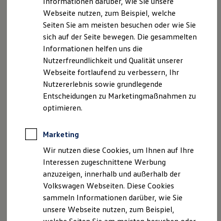
Informationen darüber, wie Sie unsere
Garantien
Webseite nutzen, zum Beispiel, welche
Kfz-Versicherung für Nutzfahrzeuge
Restschuldversicherung
Seiten Sie am meisten besuchen oder wie Sie
Wartungsverträge
sich auf der Seite bewegen. Die gesammelten
Besitzer & Service
Ihre
Ansprechpartner
Informationen helfen uns die
Reparatur & Service
Sommer-Special
Nutzerfreundlichkeit und Qualität unserer
Reparatur, Pflege & Inspektion
E-Mail schreiben
Webseite fortlaufend zu verbessern, Ihr
Servicetermin anfragen
Nutzererlebnis sowie grundlegende
Service-Vorteile bei Volkswagen Nutzfahrzeuge
+49 201 87430
ServicePlus
Entscheidungen zu Marketingmaßnahmen zu
Economy Service
optimieren.
Räder & Reifen Service
Ersatzfahrzeuge
Notdienst und Pannenhilfe
Marketing
Software, Konnektivität & Apps
California App
Wir nutzen diese Cookies, um Ihnen auf Ihre
VW Connect für Ihren ID. Buzz
Interessen zugeschnittene Werbung
VW Connect für Ihren Transporter/Caravelle
anzuzeigen, innerhalb und außerhalb der
VW Connect für Ihren Amarok
VW Connect für andere Modelle
Volkswagen Webseiten. Diese Cookies
Connect Pro
sammeln Informationen darüber, wie Sie
Jörg Steier
Fleet Interface Data
unsere Webseite nutzen, zum Beispiel,
Multistop Pathfinder
Verkaufsberater
Übersicht Software Updates