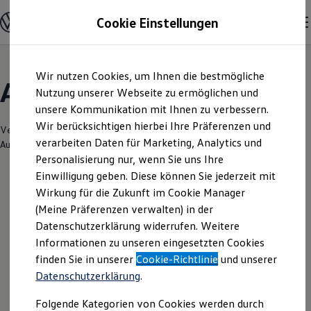
Modelle & Konfigurator
Cookie Einstellungen
Nutzfahrzeuge
Nutzfahrzeugkategorien entdecken
Modelle konfigurieren
Konfiguration laden
Zum
Zum
Modelle vergleichen
Wir nutzen Cookies, um Ihnen die bestmögliche
Hauptinhalt
Footer
Vorgängermodelle und Oldtimer
Angebote & Über uns
springen
springen
Nutzung unserer Webseite zu ermöglichen und
Vorgängermodelle
Oldtimer
unsere Kommunikation mit Ihnen zu verbessern.
Bulli Historie
Wir berücksichtigen hierbei Ihre Präferenzen und
Branchenlösungen & Gewerbekunden
Verantwortlich für die Inhalte auf dieser Seite ist die Gottfried Schultz
verarbeiten Daten für Marketing, Analytics und
Umbaulösungen und Hersteller finden
Automobilhandels SE
(
Impressum & Rechtliches
)
Auf- und Umbauten entdecken & konfigurieren
Personalisierung nur, wenn Sie uns Ihre
Groß- und Sonderkunden
Einwilligung geben. Diese können Sie jederzeit mit
Großkunden
Wirkung für die Zukunft im Cookie Manager
Kommunen & Behörden
Leider haben wir im Moment keine
Journalisten
(Meine Präferenzen verwalten) in der
Sportvereine
aktuellen Angebote
Datenschutzerklärung widerrufen. Weitere
Branchenlösungen
Informationen zu unseren eingesetzten Cookies
Bau & Handwerk
Gewerbliche Personenbeförderung
finden Sie in unserer
Cookie-Richtlinie
und unserer
Service & mobile Werkstätten
Datenschutzerklärung
.
Kurier, Logistik & Handel
Ihre nächsten
Menschen mit Behinderung
Folgende Kategorien von Cookies werden durch
Kühlfahrzeuge