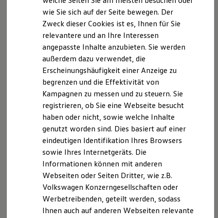
welche Seiten Sie am meisten besuchen oder
Hilfreiches für Besitzer
wie Sie sich auf der Seite bewegen. Der
0201 / 87 43 -510
Digitales Bordbuch
Zweck dieser Cookies ist es, Ihnen für Sie
Fahrerassistenz- und Sicherheitssysteme
E-Mail schreiben
Kontrollleuchten
relevantere und an Ihre Interessen
Kurzfahrprofile und Ölverdünnung
angepasste Inhalte anzubieten. Sie werden
Batterieverordnung
außerdem dazu verwendet, die
XTL-Dieselkraftstoff
Ersatzteile und Betriebsflüssigkeiten
Erscheinungshäufigkeit einer Anzeige zu
Original Zubehör und Lifestyle Produkte
begrenzen und die Effektivität von
myVolkswagen
Kampagnen zu messen und zu steuern. Sie
myVolkswagen Business
Elektrisch & Autonom
registrieren, ob Sie eine Webseite besucht
Elektro - & Hybridfahrzeuge
haben oder nicht, sowie welche Inhalte
Unser Ansatz
genutzt worden sind. Dies basiert auf einer
Klimafreundlicher Strom
Reichweite & Ladelösungen
eindeutigen Identifikation Ihres Browsers
Reichweitensimulator
sowie Ihres Internetgeräts. Die
Ladezeitensimulator
Informationen können mit anderen
Ladelösungen für Privatkunden
Ladelösungen für Gewerbekunden
Webseiten oder Seiten Dritter, wie z.B.
Wallbox und Ladekabel
Volkswagen Konzerngesellschaften oder
Bidirektionales Laden
Werbetreibenden, geteilt werden, sodass
Förderung & Kosten der Elektrofahrzeuge
Fördermöglichkeiten für Privatkunden
Ihnen auch auf anderen Webseiten relevante
Fördermöglichkeiten für Gewerbekunden