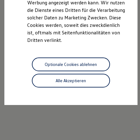
Werbung angezeigt werden kann. Wir nutzen
Kostensimulator
die Dienste eines Dritten für die Verarbeitung
Autonomes Fahren
Mehr zum ID. Buzz
solcher Daten zu Marketing Zwecken. Diese
Online Beratung
Cookies werden, soweit dies zweckdienlich
California Welt
ist, oftmals mit Seitenfunktionalitäten von
California Club
California Magazin & Ratgeber
Dritten verlinkt.
Vanlife
Ratgeber
Routen & Reisen
California Reisen & Erlebnisse
Optionale Cookies ablehnen
California App
California Lifestyle & Zubehör
Übernachten im California
Alle Akzeptieren
Marke
Unternehmen
Karriere
Karriere im Unternehmen
Karriere im Autohaus
Nachhaltigkeit
Kunden
Gesellschaft
Natur
Events
Rückblick VW Bus Festival 2023