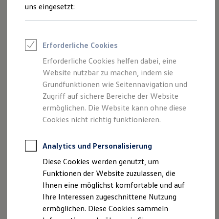
Feuerwehr
Schritte
uns eingesetzt:
Rettungsdienste
ONE Business ID Vorteile
Fahrzeugsuche & Marktplatz
Fahrzeugsuche
Erforderliche Cookies
Fahrzeuge online kaufen
Probefahrt
Digitaler Marktplatz
Erforderliche Cookies helfen dabei, eine
Kauf & Finanzierung
Website nutzbar zu machen, indem sie
Online-Fahrzeugbewertung
Aktionen & Angebote
Grundfunktionen wie Seitennavigation und
E-Auto-Förderung
Zugriff auf sichere Bereiche der Website
Für Privatkunden
ermöglichen. Die Website kann ohne diese
Beratung
Für Gewerbekunden
Profi Paket
Cookies nicht richtig funktionieren.
TopDeal
Gebrauchtwagen
ProfiPartner für Gebrauchtwagen
Analytics und Personalisierung
Zertifizierte Gebrauchtwagen
Diese Cookies werden genutzt, um
Angebote
Finanzierung
Für Privatkunden
Funktionen der Website zuzulassen, die
Für Gewerbekunden
Ihnen eine möglichst komfortable und auf
Leasing
Ihre Interessen zugeschnittene Nutzung
Für Privatkunden
Für Gewerbekunden
ermöglichen. Diese Cookies sammeln
Versicherungen & Garantien
Servicetermin anfragen