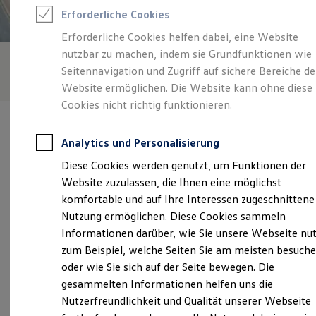
Feuerwehr
Erforderliche Cookies
Rettungsdienste
ONE Business ID Vorteile
Erforderliche Cookies helfen dabei, eine Website
Fahrzeugsuche & Marktplatz
nutzbar zu machen, indem sie Grundfunktionen wie
Fahrzeugsuche
Fahrzeuge online kaufen
Seitennavigation und Zugriff auf sichere Bereiche de
Digitaler Marktplatz
Website ermöglichen. Die Website kann ohne diese
Kauf & Finanzierung
Cookies nicht richtig funktionieren.
Online-Fahrzeugbewertung
Aktionen & Angebote
E-Auto-Förderung
Analytics und Personalisierung
Für Privatkunden
Für Gewerbekunden
Diese Cookies werden genutzt, um Funktionen der
Profi Paket
Verantwortlich für die Inhalte auf dieser Seite ist die Gottfried
Website zuzulassen, die Ihnen eine möglichst
TopDeal
Schultz Automobilhandels SE
(
Impressum & Rechtliches
)
Gebrauchtwagen
komfortable und auf Ihre Interessen zugeschnittene
ProfiPartner für Gebrauchtwagen
Nutzung ermöglichen. Diese Cookies sammeln
Zertifizierte Gebrauchtwagen
Informationen darüber, wie Sie unsere Webseite nu
Finanzierung
Unsere 
Für Privatkunden
zum Beispiel, welche Seiten Sie am meisten besuch
Für Gewerbekunden
oder wie Sie sich auf der Seite bewegen. Die
Leasing
gesammelten Informationen helfen uns die
Für Privatkunden
ThyssenKrupp Allee 20, 45143 Essen
Für Gewerbekunden
Nutzerfreundlichkeit und Qualität unserer Webseite
Versicherungen & Garantien