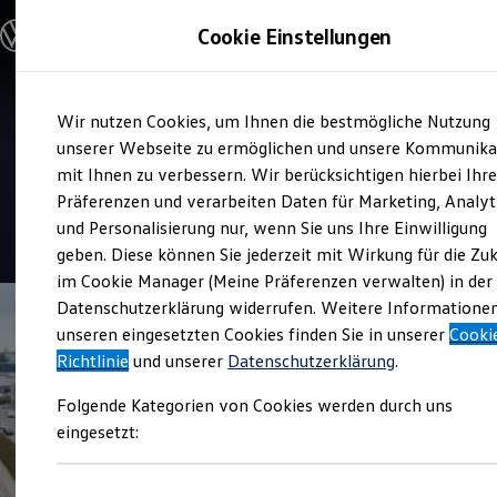
Modelle & Konfigurator
Cookie Einstellungen
Nutzfahrzeuge
Nutzfahrzeugkategorien entdecken
Modelle konfigurieren
Konfiguration laden
Zum
Zum
Modelle vergleichen
Verkauf und Service
Wir nutzen Cookies, um Ihnen die bestmögliche Nutzung
Hauptinhalt
Footer
Vorgängermodelle und Oldtimer
Gottfried Schultz
springen
springen
unserer Webseite zu ermöglichen und unsere Kommunika
Vorgängermodelle
Oldtimer
mit Ihnen zu verbessern. Wir berücksichtigen hierbei Ihr
Automobilhandel
Bulli Historie
Präferenzen und verarbeiten Daten für Marketing, Analyt
Branchenlösungen & Gewerbekunden
und Personalisierung nur, wenn Sie uns Ihre Einwilligung
Umbaulösungen und Hersteller finden
4.7
|
96 Bewertungen
Auf- und Umbauten entdecken & konfigurieren
geben. Diese können Sie jederzeit mit Wirkung für die Zu
Groß- und Sonderkunden
im Cookie Manager (Meine Präferenzen verwalten) in der
Großkunden
Datenschutzerklärung widerrufen. Weitere Informatione
Kommunen & Behörden
Journalisten
unseren eingesetzten Cookies finden Sie in unserer
Cooki
Sportvereine
Richtlinie
und unserer
Datenschutzerklärung
.
Branchenlösungen
Bau & Handwerk
Folgende Kategorien von Cookies werden durch uns
Gewerbliche Personenbeförderung
Service & mobile Werkstätten
eingesetzt:
Kurier, Logistik & Handel
Menschen mit Behinderung
Kühlfahrzeuge