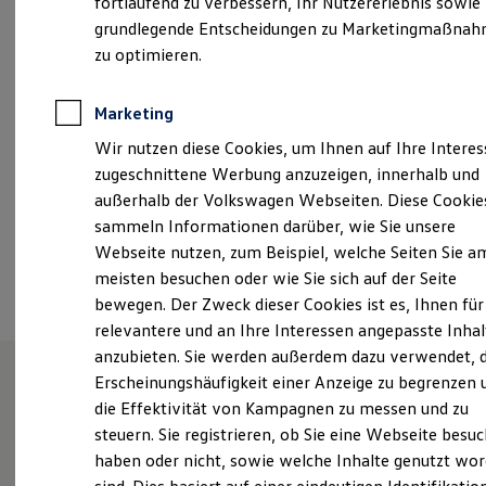
fortlaufend zu verbessern, Ihr Nutzererlebnis sowie
Montag
-
Freitag
07:00
-
18:00
Uhr
Garantien
grundlegende Entscheidungen zu Marketingmaßna
Kfz-Versicherung für Nutzfahrzeuge
Samstag
09:00
-
14:00
Uhr
Restschuldversicherung
zu optimieren.
Wartungsverträge
Besitzer & Service
info_11@gottfried-schultz.de
Reparatur & Service
Marketing
Sommer-Special
+49 201 87430
Wir nutzen diese Cookies, um Ihnen auf Ihre Intere
Reparatur, Pflege & Inspektion
Servicetermin anfragen
zugeschnittene Werbung anzuzeigen, innerhalb und
Service-Vorteile bei Volkswagen Nutzfahrzeuge
außerhalb der Volkswagen Webseiten. Diese Cookie
ServicePlus
Ansprechpartner
sammeln Informationen darüber, wie Sie unsere
Economy Service
Räder & Reifen Service
Webseite nutzen, zum Beispiel, welche Seiten Sie a
Ersatzfahrzeuge
Termin vereinbaren
meisten besuchen oder wie Sie sich auf der Seite
Notdienst und Pannenhilfe
bewegen. Der Zweck dieser Cookies ist es, Ihnen für
Software, Konnektivität & Apps
California App
relevantere und an Ihre Interessen angepasste Inhal
VW Connect für Ihren ID. Buzz
anzubieten. Sie werden außerdem dazu verwendet, d
VW Connect für Ihren Transporter/Caravelle
Erscheinungshäufigkeit einer Anzeige zu begrenzen 
VW Connect für Ihren Amarok
VW Connect für andere Modelle
die Effektivität von Kampagnen zu messen und zu
Herzlich willkommen im
Connect Pro
steuern. Sie registrieren, ob Sie eine Webseite besuc
Fleet Interface Data
Volkswagen Zentrum Essen!
haben oder nicht, sowie welche Inhalte genutzt wo
Multistop Pathfinder
Übersicht Software Updates