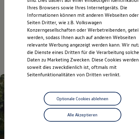
sind. Dies basiert auf einer eindeutigen Identifikatio
Digitales Bordbuch
Ihres Browsers sowie Ihres Internetgeräts. Die
Volkswagen Economy
Fahrerassistenz- und Sicherheitssysteme
Informationen können mit anderen Webseiten oder
Kontrollleuchten
Service
Kurzfahrprofile und Ölverdünnung
Seiten Dritter, wie z.B. Volkswagen
Batterieverordnung
Konzerngesellschaften oder Werbetreibenden, getei
XTL-Dieselkraftstoff
werden, sodass Ihnen auch auf anderen Webseiten
Ersatzteile und Betriebsflüssigkeiten
Aktuelle Highlights
Original Zubehör und Lifestyle Produkte
relevante Werbung angezeigt werden kann. Wir nut
myVolkswagen
die Dienste eines Dritten für die Verarbeitung solche
myVolkswagen Business
und Angebote
Daten zu Marketing Zwecken. Diese Cookies werden
Elektrisch & Autonom
Elektro - & Hybridfahrzeuge
soweit dies zweckdienlich ist, oftmals mit
Unser Ansatz
Seitenfunktionalitäten von Dritten verlinkt.
Klimafreundlicher Strom
Reichweite & Ladelösungen
Reichweitensimulator
Ladezeitensimulator
Ladelösungen für Privatkunden
Optionale Cookies ablehnen
Ladelösungen für Gewerbekunden
Wallbox und Ladekabel
Alle Akzeptieren
Bidirektionales Laden
Förderung & Kosten der Elektrofahrzeuge
Fördermöglichkeiten für Privatkunden
Fördermöglichkeiten für Gewerbekunden
Kostensimulator