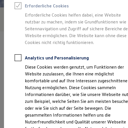
Rettungsdienste
Erforderliche Cookies
ONE Business ID Vorteile
Fahrzeugsuche & Marktplatz
Erforderliche Cookies helfen dabei, eine Website
Fahrzeugsuche
nutzbar zu machen, indem sie Grundfunktionen wie
Fahrzeuge online kaufen
Digitaler Marktplatz
Seitennavigation und Zugriff auf sichere Bereiche de
Kauf & Finanzierung
Website ermöglichen. Die Website kann ohne diese
Online-Fahrzeugbewertung
Cookies nicht richtig funktionieren.
Aktionen & Angebote
E-Auto-Förderung
Für Privatkunden
Analytics und Personalisierung
Für Gewerbekunden
Verantwortlich für die Inhalte auf dieser Seite ist die Erich Gotthard
Profi Paket
Diese Cookies werden genutzt, um Funktionen der
GmbH
(
Impressum & Rechtliches
)
TopDeal
Website zuzulassen, die Ihnen eine möglichst
Gebrauchtwagen
ProfiPartner für Gebrauchtwagen
komfortable und auf Ihre Interessen zugeschnittene
Zertifizierte Gebrauchtwagen
Unsere 
Nutzung ermöglichen. Diese Cookies sammeln
Finanzierung
Informationen darüber, wie Sie unsere Webseite nu
Für Privatkunden
Für Gewerbekunden
zum Beispiel, welche Seiten Sie am meisten besuch
Leasing
Hauptstraße 22, 21717 Fredenbeck
oder wie Sie sich auf der Seite bewegen. Die
Für Privatkunden
gesammelten Informationen helfen uns die
Für Gewerbekunden
Montag
-
Freitag
07:00
-
18:00
Uhr
Versicherungen & Garantien
Nutzerfreundlichkeit und Qualität unserer Webseite
Garantien