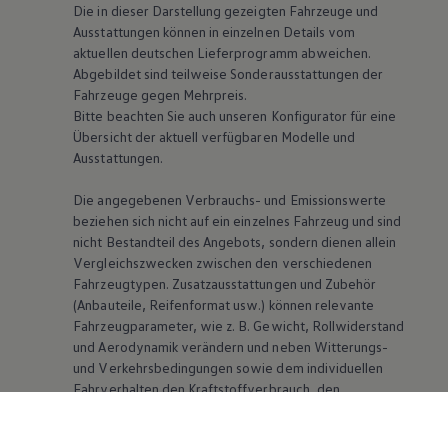
Die in dieser Darstellung gezeigten Fahrzeuge und
Ausstattungen können in einzelnen Details vom
aktuellen deutschen Lieferprogramm abweichen.
Abgebildet sind teilweise Sonderausstattungen der
Fahrzeuge gegen Mehrpreis.
Bitte beachten Sie auch unseren Konfigurator für eine
Übersicht der aktuell verfügbaren Modelle und
Ausstattungen.
Die angegebenen Verbrauchs- und Emissionswerte
beziehen sich nicht auf ein einzelnes Fahrzeug und sind
nicht Bestandteil des Angebots, sondern dienen allein
Vergleichszwecken zwischen den verschiedenen
Fahrzeugtypen. Zusatzausstattungen und Zubehör
(Anbauteile, Reifenformat usw.) können relevante
Fahrzeugparameter, wie
z. B.
Gewicht, Rollwiderstand
und Aerodynamik verändern und neben Witterungs-
und Verkehrsbedingungen sowie dem individuellen
Fahrverhalten den Kraftstoffverbrauch, den
Stromverbrauch, die CO₂-Emissionen und die
Fahrleistungswerte eines Fahrzeugs beeinflussen.