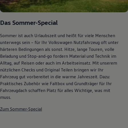
Autonomes Fahren
Mehr zum ID. Buzz
Online Beratung
California Welt
Das Sommer-Special
California Club
California Magazin & Ratgeber
Vanlife
Sommer ist auch Urlaubszeit und heißt für viele Menschen
Ratgeber
unterwegs sein – für Ihr Volkswagen Nutzfahrzeug oft unter
Routen & Reisen
härteren Bedingungen als sonst. Hitze, lange Touren, volle
California Reisen & Erlebnisse
California App
Beladung und Stop-and-go fordern Material und Technik im
California Lifestyle & Zubehör
Alltag, auf Reisen oder auch im Arbeitseinsatz. Mit unserem
Übernachten im California
nützlichen Checks und Original Teilen bringen wir Ihr
Marke
Unternehmen
Fahrzeug gut vorbereitet in die warme Jahreszeit. Dazu:
Karriere
Praktisches Zubehör wie Faltbox und Grundträger für Ihr
Karriere im Unternehmen
Fahrzeugdach schaffen Platz für alles Wichtige, was mit
Karriere im Autohaus
Nachhaltigkeit
muss.
Kunden
Gesellschaft
Zum Sommer-Special
Natur
Events
Rückblick VW Bus Festival 2023
75 Jahre Bulli Jubiläum