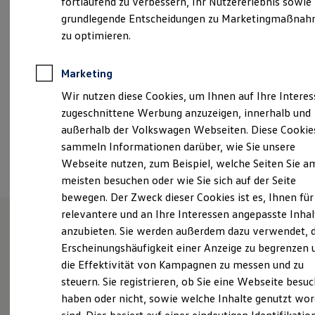
fortlaufend zu verbessern, Ihr Nutzererlebnis sowie
Samstag
07:30
-
12:00
Uhr
Kfz-Versicherung für Nutzfahrzeuge
grundlegende Entscheidungen zu Marketingmaßna
Restschuldversicherung
Wartungsverträge
zu optimieren.
info@gotthard-fredenbeck.de
Besitzer & Service
Reparatur & Service
+49 4149 333
Sommer-Special
Marketing
Reparatur, Pflege & Inspektion
Wir nutzen diese Cookies, um Ihnen auf Ihre Intere
Servicetermin anfragen
Service-Vorteile bei Volkswagen Nutzfahrzeuge
Ansprechpartner
zugeschnittene Werbung anzuzeigen, innerhalb und
ServicePlus
außerhalb der Volkswagen Webseiten. Diese Cookie
Economy Service
sammeln Informationen darüber, wie Sie unsere
Räder & Reifen Service
Termin vereinbaren
Ersatzfahrzeuge
Webseite nutzen, zum Beispiel, welche Seiten Sie a
Notdienst und Pannenhilfe
meisten besuchen oder wie Sie sich auf der Seite
Software, Konnektivität & Apps
bewegen. Der Zweck dieser Cookies ist es, Ihnen für
California App
VW Connect für Ihren ID. Buzz
relevantere und an Ihre Interessen angepasste Inhal
VW Connect für Ihren Transporter/Caravelle
anzubieten. Sie werden außerdem dazu verwendet, d
VW Connect für Ihren Amarok
Unsere Leistungen
im
Erscheinungshäufigkeit einer Anzeige zu begrenzen 
VW Connect für andere Modelle
Connect Pro
die Effektivität von Kampagnen zu messen und zu
Überblick
Fleet Interface Data
steuern. Sie registrieren, ob Sie eine Webseite besuc
Multistop Pathfinder
haben oder nicht, sowie welche Inhalte genutzt wo
Übersicht Software Updates
Service
Hilfreiches für Besitzer