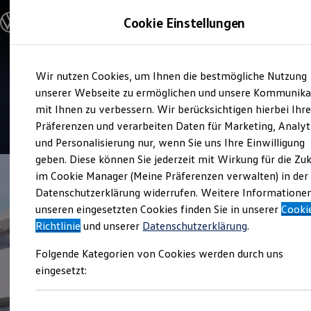
Modelle & Konfigurator
Cookie Einstellungen
Nutzfahrzeuge
Nutzfahrzeugkategorien entdecken
Modelle konfigurieren
Konfiguration laden
Zum
Zum
Modelle vergleichen
Service
Wir nutzen Cookies, um Ihnen die bestmögliche Nutzung
Hauptinhalt
Footer
Vorgängermodelle und Oldtimer
Erich Gotthard
springen
springen
unserer Webseite zu ermöglichen und unsere Kommunika
Vorgängermodelle
Oldtimer
mit Ihnen zu verbessern. Wir berücksichtigen hierbei Ihr
Bulli Historie
4.7
|
47 Bewertungen
Präferenzen und verarbeiten Daten für Marketing, Analyt
Branchenlösungen & Gewerbekunden
und Personalisierung nur, wenn Sie uns Ihre Einwilligung
Umbaulösungen und Hersteller finden
Auf- und Umbauten entdecken & konfigurieren
geben. Diese können Sie jederzeit mit Wirkung für die Zu
Groß- und Sonderkunden
im Cookie Manager (Meine Präferenzen verwalten) in der
Großkunden
Datenschutzerklärung widerrufen. Weitere Informatione
Kommunen & Behörden
Journalisten
unseren eingesetzten Cookies finden Sie in unserer
Cooki
Sportvereine
Richtlinie
und unserer
Datenschutzerklärung
.
Branchenlösungen
Bau & Handwerk
Folgende Kategorien von Cookies werden durch uns
Gewerbliche Personenbeförderung
Service & mobile Werkstätten
eingesetzt:
Kurier, Logistik & Handel
Kühlfahrzeuge
Feuerwehr