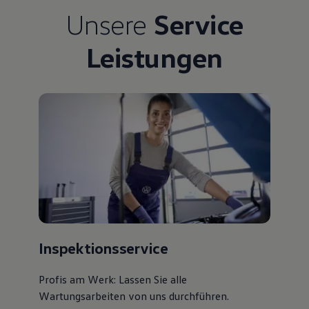
Bulli Magazin
Unsere
Service
Fahrzeugabholung ab Werk
Uptime
Leistungen
Inspektionsservice
Profis am Werk: Lassen Sie alle
Wartungsarbeiten von uns durchführen.