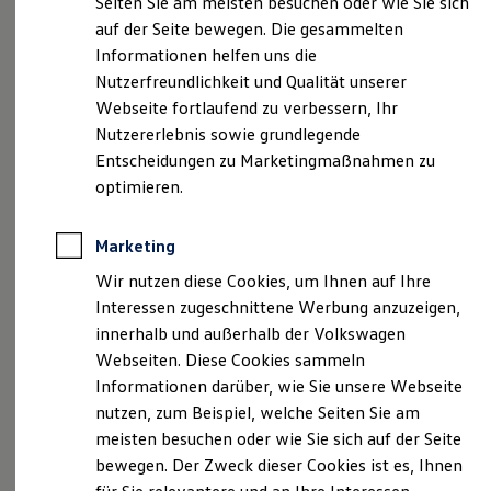
Seiten Sie am meisten besuchen oder wie Sie sich
www.bhg-mobile.deE-Mail
:
info@bhg-mobile.de
Kfz-Versicherung für Nutzfahrzeuge
auf der Seite bewegen. Die gesammelten
Tel.: +49 (0) 7451 / 5205-0
Restschuldversicherung
Wartungsverträge
Informationen helfen uns die
Besitzer & Service
Geschäftsführer
Nutzerfreundlichkeit und Qualität unserer
Reparatur & Service
Alexander Kramer, Thomas Linderich, Stephan Kreißig
Webseite fortlaufend zu verbessern, Ihr
Sommer-Special
Reparatur, Pflege & Inspektion
Nutzererlebnis sowie grundlegende
Servicetermin anfragen
Handelsregister
Entscheidungen zu Marketingmaßnahmen zu
Service-Vorteile bei Volkswagen Nutzfahrzeuge
Registergericht: Amtsgericht Stuttgart
optimieren.
ServicePlus
Registernummer: HRB 796595
Economy Service
Räder & Reifen Service
Marketing
Ersatzfahrzeuge
Umsatzsteuer-IdentifikationsnummerDE451091263
Notdienst und Pannenhilfe
Wir nutzen diese Cookies, um Ihnen auf Ihre
Software, Konnektivität & Apps
Inhaltlich Verantwortlicher gemäß § 18 Abs. 2 MStV
Interessen zugeschnittene Werbung anzuzeigen,
California App
Alexander Kramer, Thomas Linderich, Stephan Kreißig
VW Connect für Ihren ID. Buzz
innerhalb und außerhalb der Volkswagen
VW Connect für Ihren Transporter/Caravelle
(Anschrift wie oben)
Webseiten. Diese Cookies sammeln
VW Connect für Ihren Amarok
Informationen darüber, wie Sie unsere Webseite
VW Connect für andere Modelle
Hinweis gemäß § 36 VSBG
Connect Pro
nutzen, zum Beispiel, welche Seiten Sie am
Fleet Interface Data
Wir werden nicht an alternativen
meisten besuchen oder wie Sie sich auf der Seite
Multistop Pathfinder
Streitschlichtungsverfahren im Sinne des § 36 VSBG
bewegen. Der Zweck dieser Cookies ist es, Ihnen
Übersicht Software Updates
teilnehmen. Die Nutzung einer alternativen
Hilfreiches für Besitzer