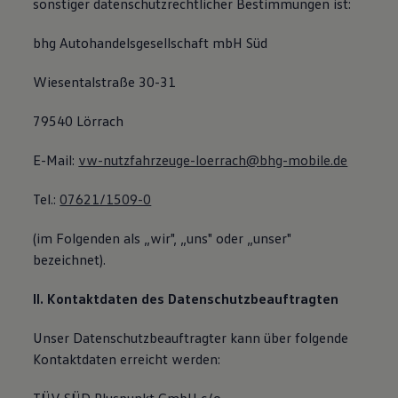
sonstiger datenschutzrechtlicher Bestimmungen ist:
Bulli Magazin
Fahrzeugabholung ab Werk
bhg Autohandelsgesellschaft mbH Süd
Uptime
Wiesentalstraße 30-31
79540 Lörrach
E-Mail:
vw-nutzfahrzeuge-loerrach@bhg-mobile.de
Tel.:
07621/1509-0
(im Folgenden als „wir", „uns" oder „unser"
bezeichnet).
II. Kontaktdaten des Datenschutzbeauftragten
Unser Datenschutzbeauftragter kann über folgende
Kontaktdaten erreicht werden: