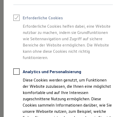
bhg Autohandelsgesellschaft mbH Süd
Rettungsdienste
als verantwortliche Anbieterin von
ONE Business ID Vorteile
Fahrzeugsuche & Marktplatz
Inhalten und Angeboten, die auf dieser
Fahrzeugsuche
Erforderliche Cookies
Webseite speziell aufgeführt sind.
Fahrzeuge online kaufen
Digitaler Marktplatz
Erforderliche Cookies helfen dabei, eine Website
Kauf & Finanzierung
nutzbar zu machen, indem sie Grundfunktionen
Online-Fahrzeugbewertung
wie Seitennavigation und Zugriff auf sichere
Aktionen & Angebote
E-Auto-Förderung
Bereiche der Website ermöglichen. Die Website
Impressum
Für Privatkunden
kann ohne diese Cookies nicht richtig
Für Gewerbekunden
funktionieren.
Datenschutzerklärung
Profi Paket
TopDeal
Gebrauchtwagen
Analytics und Personalisierung
ProfiPartner für Gebrauchtwagen
Zertifizierte Gebrauchtwagen
Impressum
Diese Cookies werden genutzt, um Funktionen
Finanzierung
der Website zuzulassen, die Ihnen eine möglichst
Für Privatkunden
Für Gewerbekunden
komfortable und auf Ihre Interessen
bhg Autohandelsgesellschaft mbH Süd
Leasing
zugeschnittene Nutzung ermöglichen. Diese
Ein Unternehmen der Alphartis SE
Für Privatkunden
Cookies sammeln Informationen darüber, wie Sie
Geschwister-Scholl-Straße 22
Für Gewerbekunden
Versicherungen & Garantien
unsere Webseite nutzen, zum Beispiel, welche
72160 Horb am NeckarDEutschland
Garantien