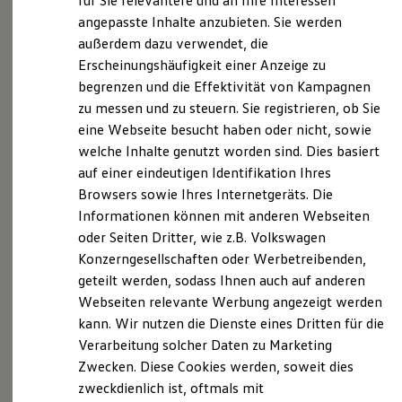
für Sie relevantere und an Ihre Interessen
Digitales Bordbuch
Schlichtungsstelle stellt keine zwingende
angepasste Inhalte anzubieten. Sie werden
Fahrerassistenz- und Sicherheitssysteme
Voraussetzung für das Anrufen zuständiger
außerdem dazu verwendet, die
Kontrollleuchten
ordentlicher Gerichte dar.
Kurzfahrprofile und Ölverdünnung
Erscheinungshäufigkeit einer Anzeige zu
Batterieverordnung
begrenzen und die Effektivität von Kampagnen
XTL-Dieselkraftstoff
Urheberrecht
zu messen und zu steuern. Sie registrieren, ob Sie
Ersatzteile und Betriebsflüssigkeiten
Die Inhalte der Internetseite
www.bhg-mobile.com
Original Zubehör und Lifestyle Produkte
eine Webseite besucht haben oder nicht, sowie
einschließlich der Bilder und Gestaltung unterliegen
myVolkswagen
welche Inhalte genutzt worden sind. Dies basiert
myVolkswagen Business
dem Urheberrecht und sonstigen Gesetze zum
auf einer eindeutigen Identifikation Ihres
Elektrisch & Autonom
Schutze des geistigen Eigentums, soweit nicht
Elektro - & Hybridfahrzeuge
Browsers sowie Ihres Internetgeräts. Die
abweichend angegeben. Eine Verwendung von
Unser Ansatz
Informationen können mit anderen Webseiten
Klimafreundlicher Strom
Fotografien, Gestaltungen oder Seiteninhalten ohne
oder Seiten Dritter, wie z.B. Volkswagen
Reichweite & Ladelösungen
Lizenzierung durch den Urheber ist nicht gestattet.
Reichweitensimulator
Konzerngesellschaften oder Werbetreibenden,
Dieses Impressum gilt auch für:
Ladezeitensimulator
geteilt werden, sodass Ihnen auch auf anderen
Ladelösungen für Privatkunden
Webseiten relevante Werbung angezeigt werden
Ladelösungen für Gewerbekunden
Folgende Social Media Profile:
Wallbox und Ladekabel
kann. Wir nutzen die Dienste eines Dritten für die
Facebook:
Bidirektionales Laden
Verarbeitung solcher Daten zu Marketing
https://www.facebook.com/VW.bhgInstagram
Förderung & Kosten der Elektrofahrzeuge
:
Zwecken. Diese Cookies werden, soweit dies
Fördermöglichkeiten für Privatkunden
https://www.instagram.com/volkswagen_bhg/?
Fördermöglichkeiten für Gewerbekunden
zweckdienlich ist, oftmals mit
hl=deYouTube
Kostensimulator