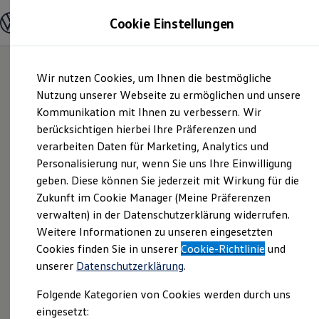
Modelle & Konfigurator
Cookie Einstellungen
Nutzfahrzeuge
Nutzfahrzeugkategorien entdecken
Modelle konfigurieren
Konfiguration laden
Zum
Zum
Modelle vergleichen
Wir nutzen Cookies, um Ihnen die bestmögliche
Hauptinhalt
Footer
Vorgängermodelle und Oldtimer
springen
springen
Nutzung unserer Webseite zu ermöglichen und unsere
Vorgängermodelle
Oldtimer
Kommunikation mit Ihnen zu verbessern. Wir
bhg
Bulli Historie
berücksichtigen hierbei Ihre Präferenzen und
Branchenlösungen & Gewerbekunden
verarbeiten Daten für Marketing, Analytics und
Umbaulösungen und Hersteller finden
Autohandelsgesellscha
Auf- und Umbauten entdecken & konfigurieren
Personalisierung nur, wenn Sie uns Ihre Einwilligung
Groß- und Sonderkunden
geben. Diese können Sie jederzeit mit Wirkung für die
mbH Süd |
Großkunden
Zukunft im Cookie Manager (Meine Präferenzen
Kommunen & Behörden
Journalisten
verwalten) in der Datenschutzerklärung widerrufen.
Impressum &
Sportvereine
Weitere Informationen zu unseren eingesetzten
Branchenlösungen
Cookies finden Sie in unserer
Bau & Handwerk
Cookie-Richtlinie
und
Rechtliches
Gewerbliche Personenbeförderung
unserer
Datenschutzerklärung
.
Service & mobile Werkstätten
Kurier, Logistik & Handel
Folgende Kategorien von Cookies werden durch uns
Hier finden Sie Informationen über die
Kühlfahrzeuge
eingesetzt:
Feuerwehr