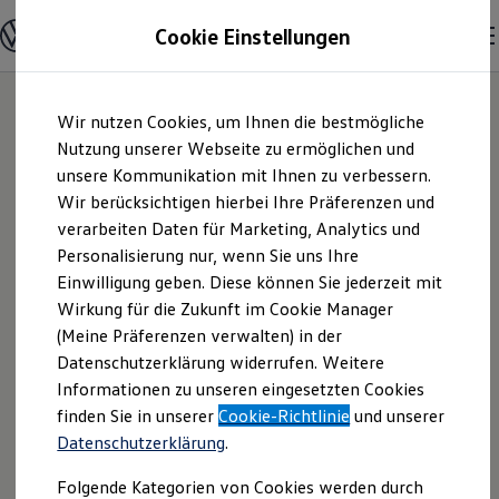
Modelle & Konfigurator
Cookie Einstellungen
Nutzfahrzeuge
Nutzfahrzeugkategorien entdecken
Modelle konfigurieren
Konfiguration laden
Zum
Zum
Modelle vergleichen
Wir nutzen Cookies, um Ihnen die bestmögliche
Hauptinhalt
Footer
Vorgängermodelle und Oldtimer
springen
springen
Nutzung unserer Webseite zu ermöglichen und
Vorgängermodelle
Oldtimer
unsere Kommunikation mit Ihnen zu verbessern.
Autozentrum Vogt
Bulli Historie
Wir berücksichtigen hierbei Ihre Präferenzen und
Branchenlösungen & Gewerbekunden
verarbeiten Daten für Marketing, Analytics und
Umbaulösungen und Hersteller finden
GmbH & Co. KG |
Auf- und Umbauten entdecken & konfigurieren
Personalisierung nur, wenn Sie uns Ihre
Groß- und Sonderkunden
Einwilligung geben. Diese können Sie jederzeit mit
Impressum &
Großkunden
Wirkung für die Zukunft im Cookie Manager
Kommunen & Behörden
Journalisten
(Meine Präferenzen verwalten) in der
Rechtliches
Sportvereine
Datenschutzerklärung widerrufen. Weitere
Branchenlösungen
Informationen zu unseren eingesetzten Cookies
Bau & Handwerk
Gewerbliche Personenbeförderung
Hier finden Sie Informationen über die
finden Sie in unserer
Cookie-Richtlinie
und unserer
Service & mobile Werkstätten
Datenschutzerklärung
.
Autozentrum Vogt GmbH & Co. KG als
Kurier, Logistik & Handel
Menschen mit Behinderung
verantwortliche Anbieterin von Inhalten
Folgende Kategorien von Cookies werden durch
Kühlfahrzeuge