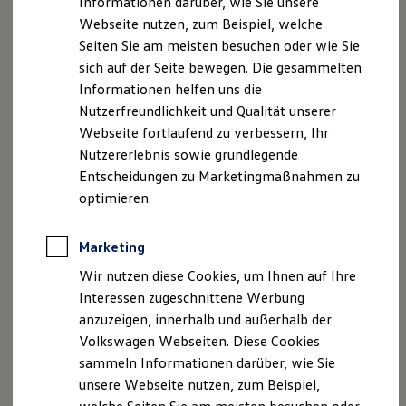
Informationen darüber, wie Sie unsere
Garantien
Verantwortlich i.S.d.P.: Dennis Vogt
Webseite nutzen, zum Beispiel, welche
Kfz-Versicherung für Nutzfahrzeuge
Persönlich haftender Gesellschafter: Vogt
Restschuldversicherung
Seiten Sie am meisten besuchen oder wie Sie
Wartungsverträge
Komplementär GmbH
sich auf der Seite bewegen. Die gesammelten
Besitzer & Service
Geschäftsführer: Dennis Vogt
Informationen helfen uns die
Reparatur & Service
HRB 797627
Sommer-Special
Nutzerfreundlichkeit und Qualität unserer
Reparatur, Pflege & Inspektion
Amtsgericht Stuttgart
Webseite fortlaufend zu verbessern, Ihr
Servicetermin anfragen
USt-IdNr. DE145000622
Nutzererlebnis sowie grundlegende
Service-Vorteile bei Volkswagen Nutzfahrzeuge
Versicherungsvermittlerregister nach § 11a GewO
ServicePlus
Entscheidungen zu Marketingmaßnahmen zu
Economy Service
Registernummer: D-NJEI-R6W1S-83
optimieren.
Räder & Reifen Service
Status: Gebundener Versicherungsvertreter nach §
Ersatzfahrzeuge
34d Abs. 4 GewO
Notdienst und Pannenhilfe
Marketing
Software, Konnektivität & Apps
Registerstelle: Industrie- und Handelskammer Region
California App
Wir nutzen diese Cookies, um Ihnen auf Ihre
Stuttgart
VW Connect für Ihren ID. Buzz
Interessen zugeschnittene Werbung
Haftungsübernehmendes Versicherungsunternehmen:
VW Connect für Ihren Transporter/Caravelle
anzuzeigen, innerhalb und außerhalb der
VW Connect für Ihren Amarok
Allianz Deutschland AG ABV Vertrieb Allgemein
VW Connect für andere Modelle
Volkswagen Webseiten. Diese Cookies
Connect Pro
sammeln Informationen darüber, wie Sie
Hinweis gemäß § 36
Fleet Interface Data
unsere Webseite nutzen, zum Beispiel,
Multistop Pathfinder
Verbraucherstreitbeilegungsgesetz (VSBG) <br /> Wir
Übersicht Software Updates