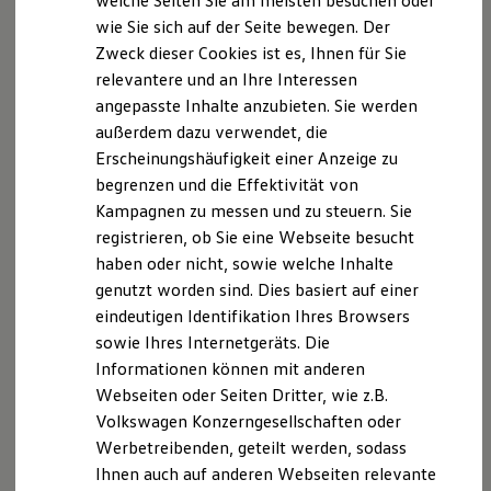
welche Seiten Sie am meisten besuchen oder
sind zur Teilnahme an einem
Hilfreiches für Besitzer
wie Sie sich auf der Seite bewegen. Der
Streitbeilegungsverfahren vor einer
Digitales Bordbuch
Zweck dieser Cookies ist es, Ihnen für Sie
Fahrerassistenz- und Sicherheitssysteme
Verbraucherschlichtungsstelle weder bereit noch dazu
Kontrollleuchten
relevantere und an Ihre Interessen
verpflichtet.
Kurzfahrprofile und Ölverdünnung
angepasste Inhalte anzubieten. Sie werden
Batterieverordnung
außerdem dazu verwendet, die
XTL-Dieselkraftstoff
Ersatzteile und Betriebsflüssigkeiten
Erscheinungshäufigkeit einer Anzeige zu
Datenschutzerklärung
Original Zubehör und Lifestyle Produkte
begrenzen und die Effektivität von
myVolkswagen
Kampagnen zu messen und zu steuern. Sie
myVolkswagen Business
A. Verantwortlicher
Elektrisch & Autonom
registrieren, ob Sie eine Webseite besucht
Elektro - & Hybridfahrzeuge
haben oder nicht, sowie welche Inhalte
Unser Ansatz
Wir freuen uns, dass Sie unsere Webseite der
genutzt worden sind. Dies basiert auf einer
Klimafreundlicher Strom
Autozentrum Vogt GmbH & Ko. KG, Industriestraße
Reichweite & Ladelösungen
eindeutigen Identifikation Ihres Browsers
37, 74357 Bönnigheim, Deutschland, Tel.: 07143
Reichweitensimulator
sowie Ihres Internetgeräts. Die
Ladezeitensimulator
8841-0, Fax: 07143 8841-20, E-Mail: in
Informationen können mit anderen
Ladelösungen für Privatkunden
fo.boennigheim@sevo.de
. Im Folgenden informieren
Ladelösungen für Gewerbekunden
Webseiten oder Seiten Dritter, wie z.B.
wir Sie über die Verarbeitung Ihrer
Wallbox und Ladekabel
Volkswagen Konzerngesellschaften oder
Bidirektionales Laden
personenbezogenen Daten durch uns im
Werbetreibenden, geteilt werden, sodass
Förderung & Kosten der Elektrofahrzeuge
Zusammenhang mit Ihrem Besuch unserer Webseite.
Fördermöglichkeiten für Privatkunden
Ihnen auch auf anderen Webseiten relevante
Fördermöglichkeiten für Gewerbekunden