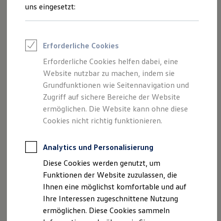
und Angeboten, die auf dieser Webseite
Feuerwehr
uns eingesetzt:
Rettungsdienste
speziell aufgeführt sind.
ONE Business ID Vorteile
Fahrzeugsuche & Marktplatz
Fahrzeugsuche
Erforderliche Cookies
Fahrzeuge online kaufen
Digitaler Marktplatz
Erforderliche Cookies helfen dabei, eine
Impressum
Kauf & Finanzierung
Website nutzbar zu machen, indem sie
Online-Fahrzeugbewertung
Aktionen & Angebote
Grundfunktionen wie Seitennavigation und
Datenschutzerklärung
E-Auto-Förderung
Zugriff auf sichere Bereiche der Website
Für Privatkunden
ermöglichen. Die Website kann ohne diese
Für Gewerbekunden
Profi Paket
Cookies nicht richtig funktionieren.
Impressum
TopDeal
Gebrauchtwagen
ProfiPartner für Gebrauchtwagen
Analytics und Personalisierung
Autozentrum Vogt GmbH & Co. KG
Zertifizierte Gebrauchtwagen
Diese Cookies werden genutzt, um
Industriestraße 37
Finanzierung
Für Privatkunden
Funktionen der Website zuzulassen, die
74357 Bönnigheim
Für Gewerbekunden
Ihnen eine möglichst komfortable und auf
Telefon 07143 8841-0
Leasing
Ihre Interessen zugeschnittene Nutzung
Telefax 07143 8841-20
Für Privatkunden
Für Gewerbekunden
ermöglichen. Diese Cookies sammeln
E-Mail:
info.boennigheim@sevo.de
Versicherungen & Garantien