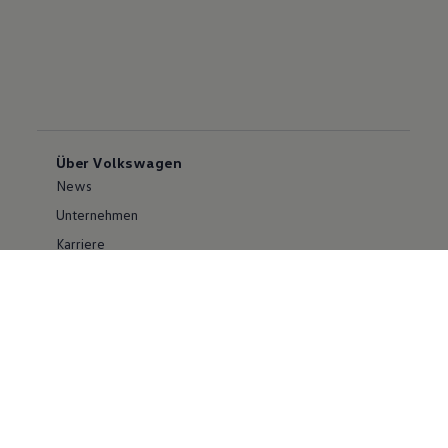
Über Volkswagen
News
Unternehmen
Karriere
Großkunden
Erklärung zur Barrierefreiheit
Konzern
Volkswagen Konzern
Investor Relations
Compliance im Konzern
Kontakt Cyber Security