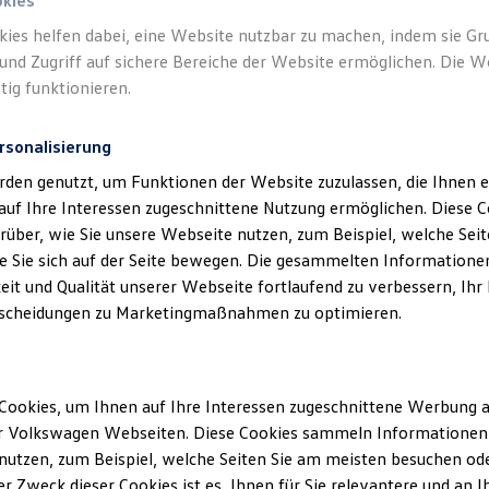
okies
kies helfen dabei, eine Website nutzbar zu machen, indem sie G
Verantwort
und Zugriff auf sichere Bereiche der Website ermöglichen. Die W
Werner H
tig funktionieren.
rsonalisierung
rden genutzt, um Funktionen der Website zuzulassen, die Ihnen e
auf Ihre Interessen zugeschnittene Nutzung ermöglichen. Diese
über, wie Sie unsere Webseite nutzen, zum Beispiel, welche Sei
 Sie sich auf der Seite bewegen. Die gesammelten Informationen
eit und Qualität unserer Webseite fortlaufend zu verbessern, Ihr
scheidungen zu Marketingmaßnahmen zu optimieren.
Unsere Abteilungen
Cookies, um Ihnen auf Ihre Interessen zugeschnittene Werbung a
Montag
-
Freitag
08:00
-
18:00
Uhr
r Volkswagen Webseiten. Diese Cookies sammeln Informationen 
ittweida
Samstag
08:00
-
12:00
Uhr
utzen, zum Beispiel, welche Seiten Sie am meisten besuchen oder
r Zweck dieser Cookies ist es, Ihnen für Sie relevantere und an I