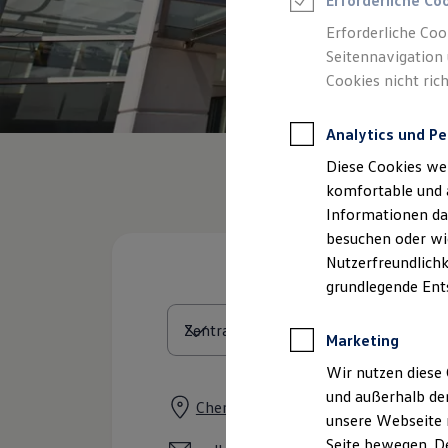
Erforderliche Co
Rettungsdienste
ONE Business ID Vorteile
Erforderliche Coo
Fahrzeugsuche & Marktplatz
Seitennavigation 
Fahrzeugsuche
Cookies nicht rich
Fahrzeuge online kaufen
Digitaler Marktplatz
Kauf & Finanzierung
Analytics und Pe
Online-Fahrzeugbewertung
Aktionen & Angebote
Diese Cookies we
E-Auto-Förderung
Für Privatkunden
komfortable und 
Für Gewerbekunden
Informationen dar
Profi Paket
besuchen oder wie
TopDeal
Gebrauchtwagen
Nutzerfreundlichk
ProfiPartner für Gebrauchtwagen
grundlegende Ent
Zertifizierte Gebrauchtwagen
Finanzierung
Für Privatkunden
Marketing
Für Gewerbekunden
Leasing
Wir nutzen diese 
Für Privatkunden
und außerhalb de
Für Gewerbekunden
Chemnitzer Straße 32 a-b, 09648 M
unsere Webseite n
Versicherungen & Garantien
Garantien
Seite bewegen. De