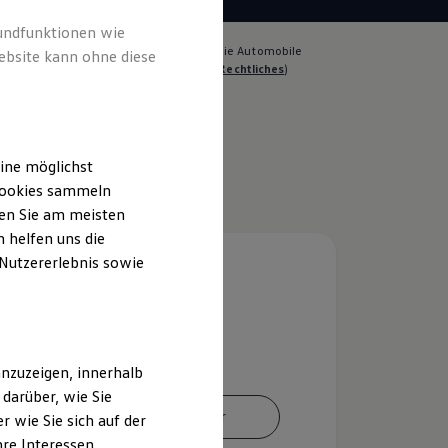
rundfunktionen wie
lich für die Inhalte auf dieser Seite ist die Automobile
ebsite kann ohne diese
andel und Service GmbH
(
Impressum & Rechtliches
)
ine möglichst
 Cookies sammeln
ten Sie am meisten
 helfen uns die
 Nutzererlebnis sowie
nzuzeigen, innerhalb
darüber, wie Sie
Ansprechpartner
 wie Sie sich auf der
hre Interessen