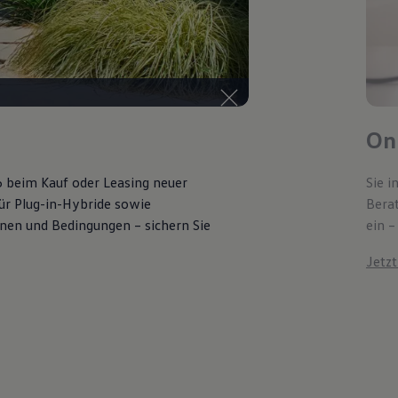
Onl
6 beim Kauf oder Leasing neuer
Sie i
für Plug-in-Hybride sowie
Bera
ionen und Bedingungen – sichern Sie
ein –
Jetz