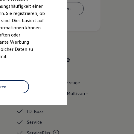
ungshäufigkeit einer
Termin vereinbaren
. Sie registrieren, ob
ind. Dies basiert auf
Informationen können
aften oder
evante Werbung
solcher Daten zu
 mit
Das sind unsere
Leistungen
Neuwagen
Nutzfahrzeuge
eren
Neuwagen Caddy - Multivan -
California
ID.
Buzz
Service
ServicePlus