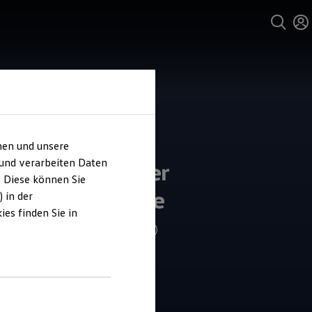
hen und unsere
und Service
 und verarbeiten Daten
omobile Werner
. Diese können Sie
del und Service
 in der
es finden Sie in
4.9
|
140 Bewertungen