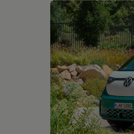
Autonomes Fahren
Mehr zum ID. Buzz
Online Beratung
California Welt
California Club
California Magazin & Ratgeber
Vanlife
Ratgeber
Routen & Reisen
California Reisen & Erlebnisse
California App
California Lifestyle & Zubehör
Übernachten im California
Marke
Unternehmen
Karriere
Karriere im Unternehmen
Karriere im Autohaus
Nachhaltigkeit
Kunden
Gesellschaft
Natur
Events
Rückblick VW Bus Festival 2023
75 Jahre Bulli Jubiläum