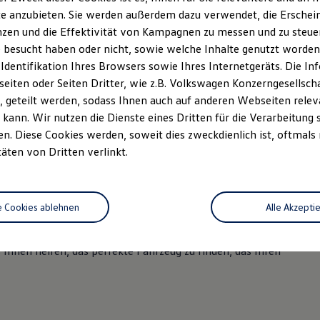
e anzubieten. Sie werden außerdem dazu verwendet, die Erschein
zen und die Effektivität von Kampagnen zu messen und zu steuern
 besucht haben oder nicht, sowie welche Inhalte genutzt worden s
 Identifikation Ihres Browsers sowie Ihres Internetgeräts. Die 
iten oder Seiten Dritter, wie z.B. Volkswagen Konzerngesellsch
 geteilt werden, sodass Ihnen auch auf anderen Webseiten rel
kann. Wir nutzen die Dienste eines Dritten für die Verarbeitung 
. Diese Cookies werden, soweit dies zweckdienlich ist, oftmals
zeuge Automobile Werner
täten von Dritten verlinkt.
ge Automobile Werner in Mittweida! Wir sind autorisierter
e Cookies ablehnen
Alle Akzepti
en und bieten eine breite Palette an Neu- und
icetechniker verwenden nur Originalteile und Zubehör von
 Ihnen helfen, das perfekte Fahrzeug zu finden, das Ihren