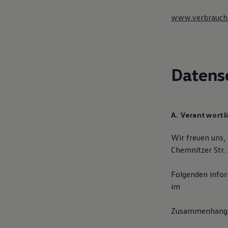
Digitales Bordbuch
Fahrerassistenz- und Sicherheitssysteme
www.verbraucher
Kontrollleuchten
Kurzfahrprofile und Ölverdünnung
Batterieverordnung
XTL-Dieselkraftstoff
Ersatzteile und Betriebsflüssigkeiten
Datens
Original Zubehör und Lifestyle Produkte
myVolkswagen
myVolkswagen Business
Elektrisch & Autonom
Elektro - & Hybridfahrzeuge
A. Verantwortl
Unser Ansatz
Klimafreundlicher Strom
Reichweite & Ladelösungen
Wir freuen uns,
Reichweitensimulator
Chemnitzer Str.
Ladezeitensimulator
Ladelösungen für Privatkunden
Ladelösungen für Gewerbekunden
Folgenden infor
Wallbox und Ladekabel
im
Bidirektionales Laden
Förderung & Kosten der Elektrofahrzeuge
Fördermöglichkeiten für Privatkunden
Zusammenhang m
Fördermöglichkeiten für Gewerbekunden
Kostensimulator