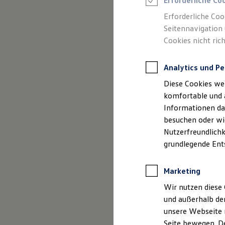
Handel u
Erforderliche Co
Rettungsdienste
ONE Business ID Vorteile
Inhalte
Erforderliche Coo
Fahrzeugsuche & Marktplatz
Seitennavigation 
Fahrzeugsuche
Cookies nicht rich
Fahrzeuge online kaufen
Digitaler Marktplatz
Kauf & Finanzierung
Analytics und Pe
Online-Fahrzeugbewertung
Aktionen & Angebote
Diese Cookies we
E-Auto-Förderung
Impressum
Für Privatkunden
komfortable und 
Für Gewerbekunden
Informationen dar
Profi Paket
Datenschutzer
besuchen oder wie
TopDeal
Gebrauchtwagen
Nutzerfreundlichk
ProfiPartner für Gebrauchtwagen
grundlegende Ent
Zertifizierte Gebrauchtwagen
Finanzierung
Für Privatkunden
Impre
Marketing
Für Gewerbekunden
Leasing
Wir nutzen diese 
Für Privatkunden
und außerhalb de
Automobile We
Für Gewerbekunden
unsere Webseite n
Versicherungen & Garantien
Handel und Ser
Garantien
Seite bewegen. De