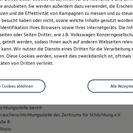
 32 a-b
e anzubieten. Sie werden außerdem dazu verwendet, die Erschein
a
zen und die Effektivität von Kampagnen zu messen und zu steuern
 besucht haben oder nicht, sowie welche Inhalte genutzt worden s
 6210 100
 Identifikation Ihres Browsers sowie Ihres Internetgeräts. Die 
0 190
iten oder Seiten Dritter, wie z.B. Volkswagen Konzerngesellsch
gen@automobile-werner.de
 geteilt werden, sodass Ihnen auch auf anderen Webseiten rel
kann. Wir nutzen die Dienste eines Dritten für die Verarbeitung 
: Heiko Werner, Florian Werner
. Diese Cookies werden, soweit dies zweckdienlich ist, oftmals
: DE 141 206 906
täten von Dritten verlinkt.
: Registergericht Chemnitz – HRB 3933
 222/105/00026
 36 Verbraucherstreitbeilegungsgesetz (VSBG)
e Cookies ablehnen
Alle Akzepti
ilnahme an einem Streitbeilegungsverfahren bei folgender
chtungsstelle bereit:
raucherschlichtungsstelle des Zentrums für Schlichtung e.V.
aße 8
Rhein