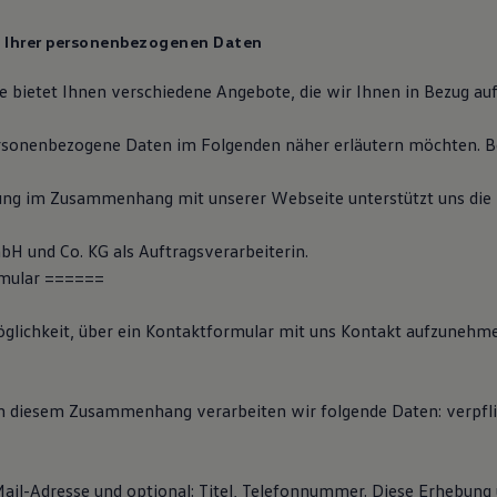
g Ihrer personenbezogenen Daten
 bietet Ihnen verschiedene Angebote, die wir Ihnen in Bezug auf
rsonenbezogene Daten im Folgenden näher erläutern möchten. B
ung im Zusammenhang mit unserer Webseite unterstützt uns die
H und Co. KG als Auftragsverarbeiterin.
mular
=
=
=
===
öglichkeit, über ein Kontaktformular mit uns Kontakt aufzunehm
 In diesem Zusammenhang verarbeiten wir folgende Daten: verpfli
il-Adresse und optional: Titel, Telefonnummer. Diese Erhebung