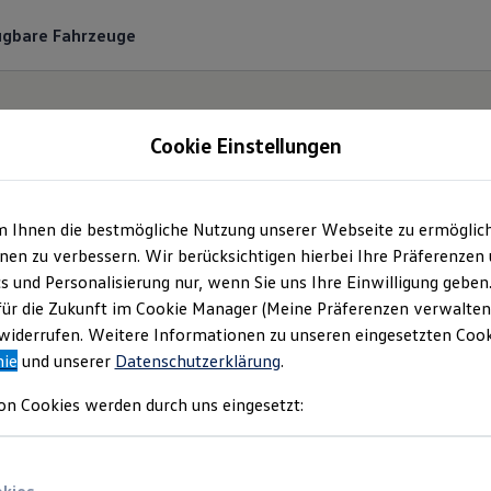
ügbare Fahrzeuge
Cookie Einstellungen
m Ihnen die bestmögliche Nutzung unserer Webseite zu ermöglic
mobile Werner Hande
en zu verbessern. Wir berücksichtigen hierbei Ihre Präferenzen
cs und Personalisierung nur, wenn Sie uns Ihre Einwilligung geben
vice GmbH | Impress
für die Zukunft im Cookie Manager (Meine Präferenzen verwalten)
iderrufen. Weitere Informationen zu unseren eingesetzten Cooki
nie
und unserer
Datenschutzerklärung
.
Rechtliches
on Cookies werden durch uns eingesetzt:
nden Sie Informationen über die Automobil