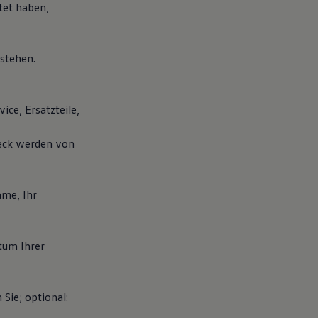
tet haben,
stehen.
ice, Ersatzteile,
weck werden von
me, Ihr
tum Ihrer
Sie; optional: