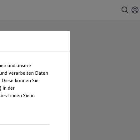
hen und unsere
l und
 und verarbeiten Daten
. Diese können Sie
um &
 in der
es finden Sie in
e Werner