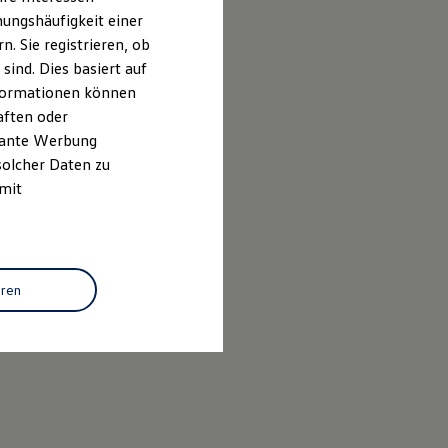
ungshäufigkeit einer
. Sie registrieren, ob
ind. Dies basiert auf
Informationen können
aften oder
evante Werbung
solcher Daten zu
 mit
eren