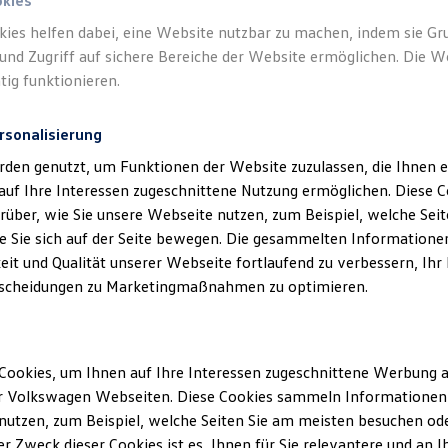
nd Service GmbH als verantwortliche Anbie
okies
n und Angeboten, die auf dieser Webseite 
kies helfen dabei, eine Website nutzbar zu machen, indem sie G
und Zugriff auf sichere Bereiche der Website ermöglichen. Die W
aufgeführt sind.
tig funktionieren.
rsonalisierung
rden genutzt, um Funktionen der Website zuzulassen, die Ihnen e
auf Ihre Interessen zugeschnittene Nutzung ermöglichen. Diese
über, wie Sie unsere Webseite nutzen, zum Beispiel, welche Sei
klärung
 Sie sich auf der Seite bewegen. Die gesammelten Informationen
eit und Qualität unserer Webseite fortlaufend zu verbessern, Ihr
scheidungen zu Marketingmaßnahmen zu optimieren.
ssum
Cookies, um Ihnen auf Ihre Interessen zugeschnittene Werbung a
r Volkswagen Webseiten. Diese Cookies sammeln Informationen 
rner
utzen, zum Beispiel, welche Seiten Sie am meisten besuchen oder
vice GmbH
r Zweck dieser Cookies ist es, Ihnen für Sie relevantere und an I