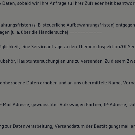
e Daten, sobald wir Ihre Anfrage zu Ihrer Zufriedenheit beantwor
hrungsfristen (z. B. steuerliche Aufbewahrungsfristen) entgegen
agen (u. a. über die Händlersuche)
=
=
=
=
=
=
=
=
=
===
glichkeit, eine Serviceanfrage zu den Themen (Inspektion/Öl-Serv
Zubehör, Hauptuntersuchung) an uns zu versenden. Zu diesem Z
enbezogene Daten erhoben und an uns übermittelt: Name, Vorna
, E-Mail Adresse, gewünschter Volkswagen Partner, IP-Adresse, Da
g zur Datenverarbeitung, Versanddatum der Bestätigungsmail an 