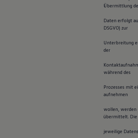
Bulli Magazin
Übermittlung de
Fahrzeugabholung ab Werk
Uptime
Daten erfolgt au
DSGVO) zur
Unterbreitung e
der
Kontaktaufnahme
während des
Prozesses mit e
aufnehmen
wollen, werden 
übermittelt. Die
jeweilige Daten