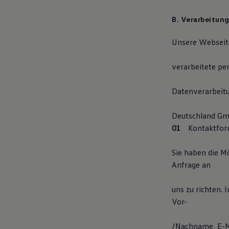
Autonomes Fahren
Mehr zum ID. Buzz
B. Verarbeitun
Online Beratung
California Welt
Unsere Webseite
California Club
California Magazin & Ratgeber
Vanlife
verarbeitete pe
Ratgeber
Routen & Reisen
California Reisen & Erlebnisse
Datenverarbeit
California App
California Lifestyle & Zubehör
Deutschland Gmb
Übernachten im California
Marke
Kontaktfor
Unternehmen
Karriere
Sie haben die M
Karriere im Unternehmen
Karriere im Autohaus
Anfrage an
Nachhaltigkeit
Kunden
uns zu richten.
Gesellschaft
Natur
Vor-
Events
Rückblick VW Bus Festival 2023
/Nachname, E-Ma
75 Jahre Bulli Jubiläum