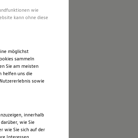
terin von
speziell
rundfunktionen wie
ebsite kann ohne diese
ine möglichst
 Cookies sammeln
ten Sie am meisten
 helfen uns die
 Nutzererlebnis sowie
nzuzeigen, innerhalb
darüber, wie Sie
 wie Sie sich auf der
hre Interessen