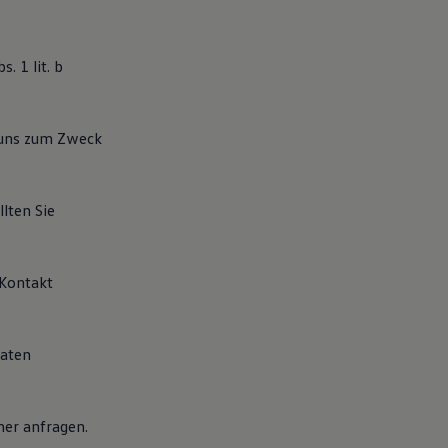
. 1 lit. b
 uns zum Zweck
lten Sie
 Kontakt
Daten
er anfragen.