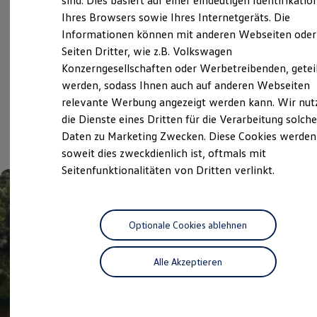
sind. Dies basiert auf einer eindeutigen Identifikatio
Digitales Bordbuch
Ihres Browsers sowie Ihres Internetgeräts. Die
Volkswagen Economy
Fahrerassistenz- und Sicherheitssysteme
Informationen können mit anderen Webseiten oder
Kontrollleuchten
Service
Kurzfahrprofile und Ölverdünnung
Seiten Dritter, wie z.B. Volkswagen
Batterieverordnung
Konzerngesellschaften oder Werbetreibenden, getei
XTL-Dieselkraftstoff
werden, sodass Ihnen auch auf anderen Webseiten
Ersatzteile und Betriebsflüssigkeiten
Aktuelle Highlights
Original Zubehör und Lifestyle Produkte
relevante Werbung angezeigt werden kann. Wir nut
myVolkswagen
die Dienste eines Dritten für die Verarbeitung solche
myVolkswagen Business
und Angebote
Daten zu Marketing Zwecken. Diese Cookies werden
Elektrisch & Autonom
Elektro - & Hybridfahrzeuge
soweit dies zweckdienlich ist, oftmals mit
Unser Ansatz
Seitenfunktionalitäten von Dritten verlinkt.
Klimafreundlicher Strom
Reichweite & Ladelösungen
Reichweitensimulator
Ladezeitensimulator
Ladelösungen für Privatkunden
Optionale Cookies ablehnen
Ladelösungen für Gewerbekunden
Wallbox und Ladekabel
Alle Akzeptieren
Bidirektionales Laden
Förderung & Kosten der Elektrofahrzeuge
Fördermöglichkeiten für Privatkunden
Fördermöglichkeiten für Gewerbekunden
Kostensimulator