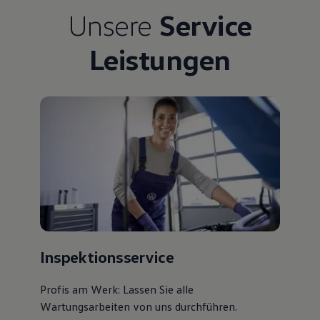
Bulli Magazin
Unsere
Service
Fahrzeugabholung ab Werk
Uptime
Leistungen
Inspektionsservice
Profis am Werk: Lassen Sie alle
Wartungsarbeiten von uns durchführen.