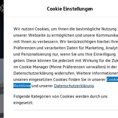
Modelle & Konfigurator
Cookie Einstellungen
Nutzfahrzeuge
Nutzfahrzeugkategorien entdecken
Modelle konfigurieren
Konfiguration laden
Zum
Zum
Modelle vergleichen
Service
Wir nutzen Cookies, um Ihnen die bestmögliche Nutzung
Hauptinhalt
Footer
Vorgängermodelle und Oldtimer
Autohaus Willi Krämer
springen
springen
unserer Webseite zu ermöglichen und unsere Kommunika
Vorgängermodelle
Oldtimer
mit Ihnen zu verbessern. Wir berücksichtigen hierbei Ihr
Bulli Historie
4.8
|
136 Bewertungen
Präferenzen und verarbeiten Daten für Marketing, Analyt
Branchenlösungen & Gewerbekunden
und Personalisierung nur, wenn Sie uns Ihre Einwilligung
Umbaulösungen und Hersteller finden
Auf- und Umbauten entdecken & konfigurieren
geben. Diese können Sie jederzeit mit Wirkung für die Zu
Groß- und Sonderkunden
im Cookie Manager (Meine Präferenzen verwalten) in der
Großkunden
Datenschutzerklärung widerrufen. Weitere Informatione
Kommunen & Behörden
Journalisten
unseren eingesetzten Cookies finden Sie in unserer
Cooki
Sportvereine
Richtlinie
und unserer
Datenschutzerklärung
.
Branchenlösungen
Bau & Handwerk
Folgende Kategorien von Cookies werden durch uns
Gewerbliche Personenbeförderung
Service & mobile Werkstätten
eingesetzt:
Kurier, Logistik & Handel
Kühlfahrzeuge
Feuerwehr