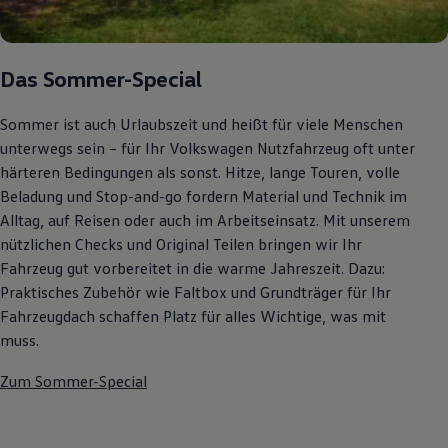
Autonomes Fahren
Mehr zum ID. Buzz
Online Beratung
California Welt
Das Sommer-Special
California Club
California Magazin & Ratgeber
Vanlife
Sommer ist auch Urlaubszeit und heißt für viele Menschen
Ratgeber
unterwegs sein – für Ihr Volkswagen Nutzfahrzeug oft unter
Routen & Reisen
härteren Bedingungen als sonst. Hitze, lange Touren, volle
California Reisen & Erlebnisse
California App
Beladung und Stop-and-go fordern Material und Technik im
California Lifestyle & Zubehör
Alltag, auf Reisen oder auch im Arbeitseinsatz. Mit unserem
Übernachten im California
nützlichen Checks und Original Teilen bringen wir Ihr
Marke
Unternehmen
Fahrzeug gut vorbereitet in die warme Jahreszeit. Dazu:
Karriere
Praktisches Zubehör wie Faltbox und Grundträger für Ihr
Karriere im Unternehmen
Fahrzeugdach schaffen Platz für alles Wichtige, was mit
Karriere im Autohaus
Nachhaltigkeit
muss.
Kunden
Gesellschaft
Zum Sommer-Special
Natur
Events
Rückblick VW Bus Festival 2023
75 Jahre Bulli Jubiläum