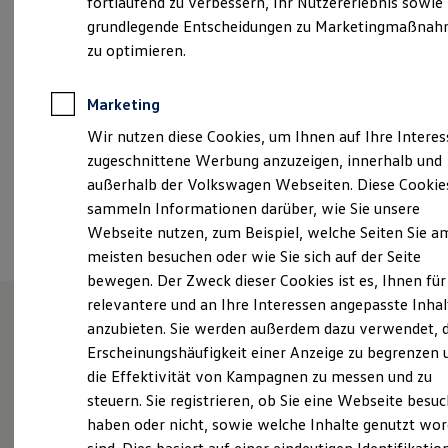
fortlaufend zu verbessern, Ihr Nutzererlebnis sowie
Samstag
07:00
-
12:30
Uhr
Kfz-Versicherung für Nutzfahrzeuge
grundlegende Entscheidungen zu Marketingmaßna
Restschuldversicherung
Wartungsverträge
zu optimieren.
autohaus.kraemer@willi-kraemer.de
Besitzer & Service
Reparatur & Service
+49 6162 93140
Sommer-Special
Marketing
Reparatur, Pflege & Inspektion
Wir nutzen diese Cookies, um Ihnen auf Ihre Intere
Servicetermin anfragen
Service-Vorteile bei Volkswagen Nutzfahrzeuge
Ansprechpartner
zugeschnittene Werbung anzuzeigen, innerhalb und
ServicePlus
außerhalb der Volkswagen Webseiten. Diese Cookie
Economy Service
sammeln Informationen darüber, wie Sie unsere
Räder & Reifen Service
Termin vereinbaren
Ersatzfahrzeuge
Webseite nutzen, zum Beispiel, welche Seiten Sie a
Notdienst und Pannenhilfe
meisten besuchen oder wie Sie sich auf der Seite
Software, Konnektivität & Apps
bewegen. Der Zweck dieser Cookies ist es, Ihnen für
California App
VW Connect für Ihren ID. Buzz
relevantere und an Ihre Interessen angepasste Inhal
VW Connect für Ihren Transporter/Caravelle
anzubieten. Sie werden außerdem dazu verwendet, d
VW Connect für Ihren Amarok
Unsere Leistungen
im
Erscheinungshäufigkeit einer Anzeige zu begrenzen 
VW Connect für andere Modelle
Connect Pro
die Effektivität von Kampagnen zu messen und zu
Überblick
Fleet Interface Data
steuern. Sie registrieren, ob Sie eine Webseite besuc
Multistop Pathfinder
haben oder nicht, sowie welche Inhalte genutzt wo
Übersicht Software Updates
Service
Hilfreiches für Besitzer