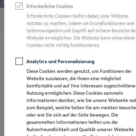
Rettungsdienste
Erforderliche Cookies
ONE Business ID Vorteile
Fahrzeugsuche & Marktplatz
Erforderliche Cookies helfen dabei, eine Website
Fahrzeugsuche
nutzbar zu machen, indem sie Grundfunktionen wie
Fahrzeuge online kaufen
Digitaler Marktplatz
Seitennavigation und Zugriff auf sichere Bereiche de
Kauf & Finanzierung
Website ermöglichen. Die Website kann ohne diese
Online-Fahrzeugbewertung
Cookies nicht richtig funktionieren.
Aktionen & Angebote
E-Auto-Förderung
Für Privatkunden
Analytics und Personalisierung
Für Gewerbekunden
Verantwortlich für die Inhalte auf dieser Seite ist die Willi Krämer
Profi Paket
Diese Cookies werden genutzt, um Funktionen der
KG
(
Impressum & Rechtliches
)
TopDeal
Website zuzulassen, die Ihnen eine möglichst
Gebrauchtwagen
ProfiPartner für Gebrauchtwagen
komfortable und auf Ihre Interessen zugeschnittene
Zertifizierte Gebrauchtwagen
Unsere 
Nutzung ermöglichen. Diese Cookies sammeln
Finanzierung
Informationen darüber, wie Sie unsere Webseite nu
Für Privatkunden
Für Gewerbekunden
zum Beispiel, welche Seiten Sie am meisten besuch
Leasing
Lichtenberger Straße 66, 64401 Groß-Bieberau
oder wie Sie sich auf der Seite bewegen. Die
Für Privatkunden
gesammelten Informationen helfen uns die
Für Gewerbekunden
Montag
-
Freitag
05:45
-
20:30
Uhr
Versicherungen & Garantien
Nutzerfreundlichkeit und Qualität unserer Webseite
Garantien