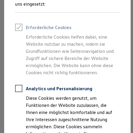
und Angeboten, die auf dieser Webseite
Rettungsdienste
uns eingesetzt:
ONE Business ID Vorteile
speziell aufgeführt sind.
Fahrzeugsuche & Marktplatz
Fahrzeugsuche
Fahrzeuge online kaufen
Erforderliche Cookies
Digitaler Marktplatz
Kauf & Finanzierung
Erforderliche Cookies helfen dabei, eine
Impressum
Online-Fahrzeugbewertung
Website nutzbar zu machen, indem sie
Aktionen & Angebote
E-Auto-Förderung
Grundfunktionen wie Seitennavigation und
Datenschutzerklärung
Für Privatkunden
Zugriff auf sichere Bereiche der Website
Für Gewerbekunden
ermöglichen. Die Website kann ohne diese
Profi Paket
TopDeal
Cookies nicht richtig funktionieren.
Impressum
Gebrauchtwagen
ProfiPartner für Gebrauchtwagen
Zertifizierte Gebrauchtwagen
Analytics und Personalisierung
Autohaus Wilfried Kühnicke e.K.
Finanzierung
Diese Cookies werden genutzt, um
Für Privatkunden
Potsdamer Straße 95/97
Für Gewerbekunden
Funktionen der Website zuzulassen, die
Leasing
Ihnen eine möglichst komfortable und auf
Für Privatkunden
14552 Michendorf
Ihre Interessen zugeschnittene Nutzung
Für Gewerbekunden
Versicherungen & Garantien
ermöglichen. Diese Cookies sammeln
Telefonnummer: 033205 718-0
Garantien