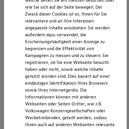
welche Seiten Sie am meisten besuchen oder
Digitales Bordbuch
wie Sie sich auf der Seite bewegen. Der
Fahrerassistenz- und Sicherheitssysteme
Zweck dieser Cookies ist es, Ihnen für Sie
Kontrollleuchten
Kurzfahrprofile und Ölverdünnung
Datenschutzerklärung
relevantere und an Ihre Interessen
Batterieverordnung
angepasste Inhalte anzubieten. Sie werden
XTL-Dieselkraftstoff
außerdem dazu verwendet, die
Ersatzteile und Betriebsflüssigkeiten
A. Verantwortlicher
Original Zubehör und Lifestyle Produkte
Erscheinungshäufigkeit einer Anzeige zu
myVolkswagen
Wir freuen uns, dass Sie unsere Webseite des
begrenzen und die Effektivität von
myVolkswagen Business
Autohaus Wilfried Kühnicke e.K. · Potsdamer Straße
Kampagnen zu messen und zu steuern. Sie
Elektrisch & Autonom
Elektro - & Hybridfahrzeuge
95/97 14552 Michendorf ·
registrieren, ob Sie eine Webseite besucht
Unser Ansatz
mail@autohaus-kuehnicke.de
haben oder nicht, sowie welche Inhalte
besuchen. Im Folgenden
Klimafreundlicher Strom
informieren wir Sie über die Verarbeitung Ihrer
genutzt worden sind. Dies basiert auf einer
Reichweite & Ladelösungen
Reichweitensimulator
personenbezogenen Daten durch uns im
eindeutigen Identifikation Ihres Browsers
Ladezeitensimulator
Zusammenhang mit Ihrem Besuch unserer Webseite.
sowie Ihres Internetgeräts. Die
Ladelösungen für Privatkunden
Informationen können mit anderen
Ladelösungen für Gewerbekunden
Wallbox und Ladekabel
B. Verarbeitung Ihrer personenbezogenen Daten
Webseiten oder Seiten Dritter, wie z.B.
Bidirektionales Laden
Volkswagen Konzerngesellschaften oder
Förderung & Kosten der Elektrofahrzeuge
Unsere Webseite bietet Ihnen verschiedene
Werbetreibenden, geteilt werden, sodass
Fördermöglichkeiten für Privatkunden
Angebote, die wir Ihnen in Bezug auf dabei durch uns
Fördermöglichkeiten für Gewerbekunden
Ihnen auch auf anderen Webseiten relevante
Kostensimulator