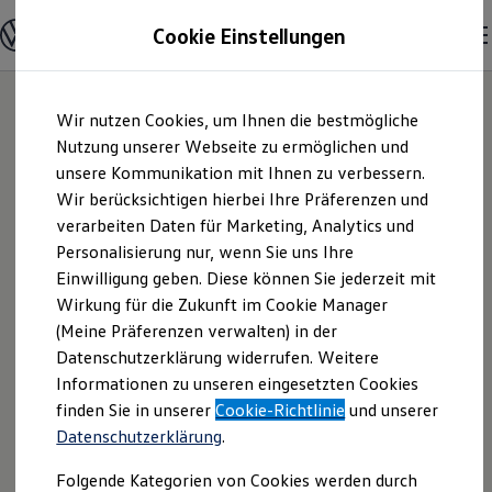
Modelle & Konfigurator
Cookie Einstellungen
Nutzfahrzeuge
Nutzfahrzeugkategorien entdecken
Modelle konfigurieren
Konfiguration laden
Zum
Zum
Modelle vergleichen
Wir nutzen Cookies, um Ihnen die bestmögliche
Hauptinhalt
Footer
Vorgängermodelle und Oldtimer
springen
springen
Nutzung unserer Webseite zu ermöglichen und
Vorgängermodelle
Oldtimer
unsere Kommunikation mit Ihnen zu verbessern.
Autohaus Wilfried
Bulli Historie
Wir berücksichtigen hierbei Ihre Präferenzen und
Branchenlösungen & Gewerbekunden
verarbeiten Daten für Marketing, Analytics und
Umbaulösungen und Hersteller finden
Kühnicke e.K. |
Auf- und Umbauten entdecken & konfigurieren
Personalisierung nur, wenn Sie uns Ihre
Groß- und Sonderkunden
Einwilligung geben. Diese können Sie jederzeit mit
Impressum &
Großkunden
Wirkung für die Zukunft im Cookie Manager
Kommunen & Behörden
Journalisten
(Meine Präferenzen verwalten) in der
Rechtliches
Sportvereine
Datenschutzerklärung widerrufen. Weitere
Branchenlösungen
Informationen zu unseren eingesetzten Cookies
Bau & Handwerk
Gewerbliche Personenbeförderung
Hier finden Sie Informationen über die
finden Sie in unserer
Cookie-Richtlinie
und unserer
Service & mobile Werkstätten
Datenschutzerklärung
.
Autohaus Wilfried Kühnicke e.K. als
Kurier, Logistik & Handel
Kühlfahrzeuge
verantwortliche Anbieterin von Inhalten
Folgende Kategorien von Cookies werden durch
Feuerwehr