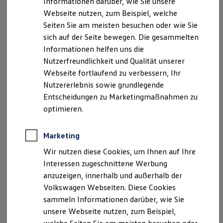
Informationen darüber, wie Sie unsere
Kfz-Versicherung für Nutzfahrzeuge
Webseite nutzen, zum Beispiel, welche
Restschuldversicherung
Faxnummer: 033205 718-22
Wartungsverträge
Seiten Sie am meisten besuchen oder wie Sie
Besitzer & Service
sich auf der Seite bewegen. Die gesammelten
E-Mail:
mail@autohaus-kuehnicke.de
Reparatur & Service
Informationen helfen uns die
Sommer-Special
Reparatur, Pflege & Inspektion
Nutzerfreundlichkeit und Qualität unserer
Umsatzst.-ID-Nr.: DE 267561876
Servicetermin anfragen
Webseite fortlaufend zu verbessern, Ihr
Service-Vorteile bei Volkswagen Nutzfahrzeuge
Registergericht: Potsdam HRA 70
Nutzererlebnis sowie grundlegende
ServicePlus
Economy Service
Entscheidungen zu Marketingmaßnahmen zu
Räder & Reifen Service
Steuer-Nr.: 048/242/10115
optimieren.
Ersatzfahrzeuge
Notdienst und Pannenhilfe
Geschäftsführer: Sirko Kühnicke
Software, Konnektivität & Apps
Marketing
California App
Hinweis gemäß § 36
VW Connect für Ihren ID. Buzz
Wir nutzen diese Cookies, um Ihnen auf Ihre
VW Connect für Ihren Transporter/Caravelle
Verbraucherstreitbeilegungsgesetz (VSBG)
Interessen zugeschnittene Werbung
VW Connect für Ihren Amarok
anzuzeigen, innerhalb und außerhalb der
VW Connect für andere Modelle
„Wir sind zur Teilnahme an einem
Connect Pro
Volkswagen Webseiten. Diese Cookies
Fleet Interface Data
Streitbeilegungsverfahren vor einer
sammeln Informationen darüber, wie Sie
Multistop Pathfinder
Verbraucherschlichtungsstelle weder bereit noch dazu
unsere Webseite nutzen, zum Beispiel,
Übersicht Software Updates
verpflichtet.“
Hilfreiches für Besitzer