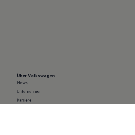
Über Volkswagen
News
Unternehmen
Karriere
Großkunden
Erklärung zur Barrierefreiheit
Konzern
Volkswagen Konzern