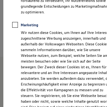
fortlaufend zu verbessern, Ihr Nutzererlebnis sowie
Samstag
08:00
-
12:00
Uhr
Garantien
grundlegende Entscheidungen zu Marketingmaßna
Kfz-Versicherung für Nutzfahrzeuge
Restschuldversicherung
zu optimieren.
+49 8021 88980
Wartungsverträge
Besitzer & Service
Reparatur & Service
Marketing
Ansprechpartner
Sommer-Special
Wir nutzen diese Cookies, um Ihnen auf Ihre Intere
Reparatur, Pflege & Inspektion
Servicetermin anfragen
zugeschnittene Werbung anzuzeigen, innerhalb und
Service-Vorteile bei Volkswagen Nutzfahrzeuge
Termin vereinbaren
außerhalb der Volkswagen Webseiten. Diese Cookie
ServicePlus
sammeln Informationen darüber, wie Sie unsere
Economy Service
Räder & Reifen Service
Webseite nutzen, zum Beispiel, welche Seiten Sie a
Ersatzfahrzeuge
meisten besuchen oder wie Sie sich auf der Seite
Notdienst und Pannenhilfe
bewegen. Der Zweck dieser Cookies ist es, Ihnen für
Software, Konnektivität & Apps
California App
Unsere Leistungen
im
relevantere und an Ihre Interessen angepasste Inhal
VW Connect für Ihren ID. Buzz
anzubieten. Sie werden außerdem dazu verwendet, d
VW Connect für Ihren Transporter/Caravelle
Überblick
Erscheinungshäufigkeit einer Anzeige zu begrenzen 
VW Connect für Ihren Amarok
VW Connect für andere Modelle
die Effektivität von Kampagnen zu messen und zu
Connect Pro
Service
steuern. Sie registrieren, ob Sie eine Webseite besuc
Fleet Interface Data
haben oder nicht, sowie welche Inhalte genutzt wo
Multistop Pathfinder
Übersicht Software Updates