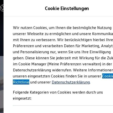
Modelle & Konfigurator
Cookie Einstellungen
Nutzfahrzeuge
Nutzfahrzeugkategorien entdecken
Modelle konfigurieren
Konfiguration laden
Zum
Zum
Modelle vergleichen
Service
Wir nutzen Cookies, um Ihnen die bestmögliche Nutzung
Hauptinhalt
Footer
Vorgängermodelle und Oldtimer
Autohaus Weingärtner
springen
springen
unserer Webseite zu ermöglichen und unsere Kommunika
Vorgängermodelle
Oldtimer
mit Ihnen zu verbessern. Wir berücksichtigen hierbei Ihr
Bulli Historie
4.6
|
56 Bewertungen
Präferenzen und verarbeiten Daten für Marketing, Analyt
Branchenlösungen & Gewerbekunden
und Personalisierung nur, wenn Sie uns Ihre Einwilligung
Umbaulösungen und Hersteller finden
Auf- und Umbauten entdecken & konfigurieren
geben. Diese können Sie jederzeit mit Wirkung für die Zu
Groß- und Sonderkunden
im Cookie Manager (Meine Präferenzen verwalten) in der
Großkunden
Datenschutzerklärung widerrufen. Weitere Informatione
Kommunen & Behörden
Journalisten
unseren eingesetzten Cookies finden Sie in unserer
Cooki
Sportvereine
Richtlinie
und unserer
Datenschutzerklärung
.
Branchenlösungen
Bau & Handwerk
Folgende Kategorien von Cookies werden durch uns
Gewerbliche Personenbeförderung
Service & mobile Werkstätten
eingesetzt:
Kurier, Logistik & Handel
Menschen mit Behinderung
Kühlfahrzeuge