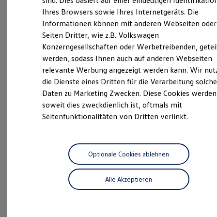
sind. Dies basiert auf einer eindeutigen Identifikatio
Hilfreiches für Besitzer
Ihres Browsers sowie Ihres Internetgeräts. Die
Unsere
Service
Digitales Bordbuch
Informationen können mit anderen Webseiten oder
Fahrerassistenz- und Sicherheitssysteme
Kontrollleuchten
Seiten Dritter, wie z.B. Volkswagen
Leistungen
Kurzfahrprofile und Ölverdünnung
Konzerngesellschaften oder Werbetreibenden, getei
Batterieverordnung
werden, sodass Ihnen auch auf anderen Webseiten
XTL-Dieselkraftstoff
Ersatzteile und Betriebsflüssigkeiten
relevante Werbung angezeigt werden kann. Wir nut
Original Zubehör und Lifestyle Produkte
die Dienste eines Dritten für die Verarbeitung solche
myVolkswagen
Daten zu Marketing Zwecken. Diese Cookies werden
myVolkswagen Business
Elektrisch & Autonom
soweit dies zweckdienlich ist, oftmals mit
Elektro - & Hybridfahrzeuge
Seitenfunktionalitäten von Dritten verlinkt.
Unser Ansatz
Klimafreundlicher Strom
Reichweite & Ladelösungen
Reichweitensimulator
Ladezeitensimulator
Optionale Cookies ablehnen
Ladelösungen für Privatkunden
Ladelösungen für Gewerbekunden
Inspektionsservice
Alle Akzeptieren
Wallbox und Ladekabel
Bidirektionales Laden
Förderung & Kosten der Elektrofahrzeuge
Profis am Werk: Lassen Sie alle
Fördermöglichkeiten für Privatkunden
Wartungsarbeiten von uns durchführen.
Fördermöglichkeiten für Gewerbekunden