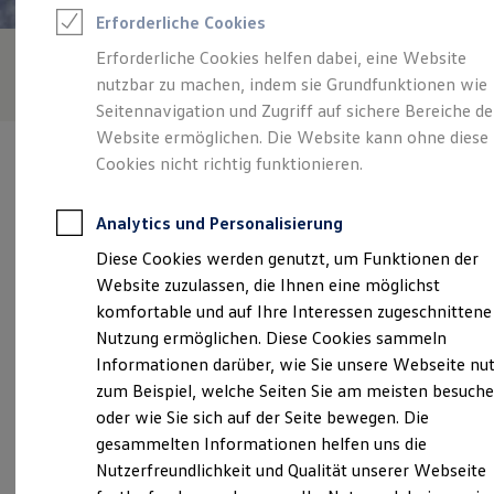
Feuerwehr
Erforderliche Cookies
Rettungsdienste
ONE Business ID Vorteile
Erforderliche Cookies helfen dabei, eine Website
Fahrzeugsuche & Marktplatz
nutzbar zu machen, indem sie Grundfunktionen wie
Fahrzeugsuche
Fahrzeuge online kaufen
Seitennavigation und Zugriff auf sichere Bereiche de
Digitaler Marktplatz
Website ermöglichen. Die Website kann ohne diese
Kauf & Finanzierung
Cookies nicht richtig funktionieren.
Online-Fahrzeugbewertung
Aktionen & Angebote
E-Auto-Förderung
Analytics und Personalisierung
Für Privatkunden
Verantwortlich für die Inhalte auf dieser Seite ist die Autohaus
Für Gewerbekunden
Diese Cookies werden genutzt, um Funktionen der
Weingärtner GmbH - Co. KG
(
Impressum & Rechtliches
)
Profi Paket
Website zuzulassen, die Ihnen eine möglichst
TopDeal
Gebrauchtwagen
komfortable und auf Ihre Interessen zugeschnittene
ProfiPartner für Gebrauchtwagen
Unsere 
Nutzung ermöglichen. Diese Cookies sammeln
Zertifizierte Gebrauchtwagen
Informationen darüber, wie Sie unsere Webseite nu
Finanzierung
Für Privatkunden
zum Beispiel, welche Seiten Sie am meisten besuch
Für Gewerbekunden
Tölzer Straße 15, 83666 Waakirchen
oder wie Sie sich auf der Seite bewegen. Die
Leasing
gesammelten Informationen helfen uns die
Für Privatkunden
Montag
-
Freitag
07:00
-
18:00
Uhr
Für Gewerbekunden
Nutzerfreundlichkeit und Qualität unserer Webseite
Versicherungen & Garantien