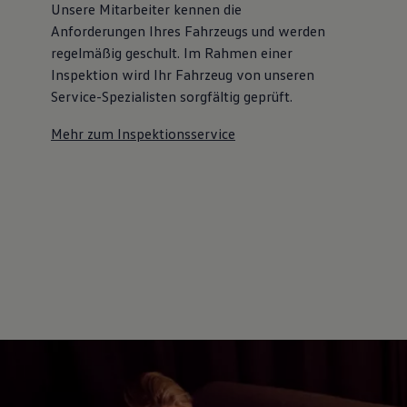
Unsere Mitarbeiter kennen die
Kostensimulator
Autonomes Fahren
Anforderungen Ihres Fahrzeugs und werden
Mehr zum ID. Buzz
regelmäßig geschult. Im Rahmen einer
Online Beratung
Inspektion wird Ihr Fahrzeug von unseren
California Welt
California Club
Service-Spezialisten sorgfältig geprüft.
California Magazin & Ratgeber
Vanlife
Mehr zum Inspektionsservice
Ratgeber
Routen & Reisen
California Reisen & Erlebnisse
California App
California Lifestyle & Zubehör
Übernachten im California
Marke
Unternehmen
Karriere
Karriere im Unternehmen
Karriere im Autohaus
Nachhaltigkeit
Kunden
Gesellschaft
Natur
Events
Rückblick VW Bus Festival 2023