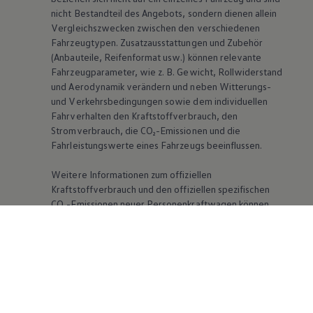
nicht Bestandteil des Angebots, sondern dienen allein
Vergleichszwecken zwischen den verschiedenen
Fahrzeugtypen. Zusatzausstattungen und Zubehör
(Anbauteile, Reifenformat usw.) können relevante
Fahrzeugparameter, wie
z. B.
Gewicht, Rollwiderstand
und Aerodynamik verändern und neben Witterungs-
und Verkehrsbedingungen sowie dem individuellen
Fahrverhalten den Kraftstoffverbrauch, den
Stromverbrauch, die CO₂-Emissionen und die
Fahrleistungswerte eines Fahrzeugs beeinflussen.
Weitere Informationen zum offiziellen
Kraftstoffverbrauch und den offiziellen spezifischen
CO₂-Emissionen neuer Personenkraftwagen können
dem „Leitfaden über den Kraftstoffverbrauch, die CO₂-
Emissionen und den Stromverbrauch neuer
Personenkraftwagen“ entnommen werden, der an
allen Verkaufsstellen und bei der DAT Deutsche
Automobil Treuhand GmbH, Hellmuth-Hirth-Str. 1, D-
73760 Ostfildern oder unter
www.dat.de/co2
erhältlich ist.