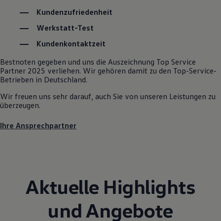
Kostensimulator
Kundenzufriedenheit
Autonomes Fahren
Mehr zum ID. Buzz
Werkstatt-Test
Online Beratung
California Welt
Kundenkontaktzeit
California Club
California Magazin & Ratgeber
Bestnoten gegeben und uns die Auszeichnung Top Service
Vanlife
Partner 2025 verliehen. Wir gehören damit zu den Top-Service-
Ratgeber
Betrieben in Deutschland.
Routen & Reisen
Wir freuen uns sehr darauf, auch Sie von unseren Leistungen zu
California Reisen & Erlebnisse
überzeugen.
California App
California Lifestyle & Zubehör
Übernachten im California
Ihre Ansprechpartner
Marke
Unternehmen
Karriere
Karriere im Unternehmen
Karriere im Autohaus
Nachhaltigkeit
Aktuelle Highlights
Kunden
Gesellschaft
und Angebote
Natur
Events
Rückblick VW Bus Festival 2023