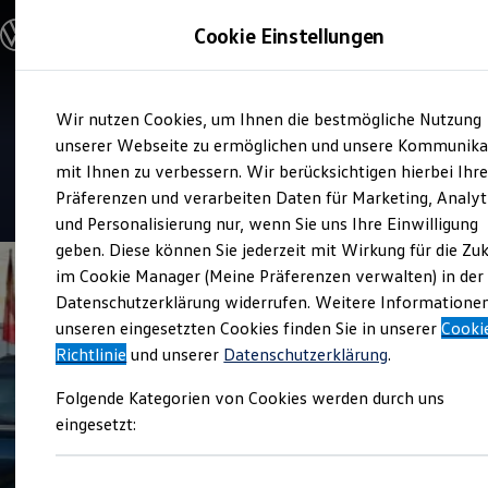
Modelle & Konfigurator
Cookie Einstellungen
Nutzfahrzeuge
Nutzfahrzeugkategorien entdecken
Modelle konfigurieren
Konfiguration laden
Zum
Zum
Modelle vergleichen
Service
Wir nutzen Cookies, um Ihnen die bestmögliche Nutzung
Hauptinhalt
Footer
Vorgängermodelle und Oldtimer
Autohaus Wallner KG
springen
springen
unserer Webseite zu ermöglichen und unsere Kommunika
Vorgängermodelle
Oldtimer
mit Ihnen zu verbessern. Wir berücksichtigen hierbei Ihr
Bulli Historie
4.8
|
98 Bewertungen
Präferenzen und verarbeiten Daten für Marketing, Analyt
Branchenlösungen & Gewerbekunden
und Personalisierung nur, wenn Sie uns Ihre Einwilligung
Umbaulösungen und Hersteller finden
Auf- und Umbauten entdecken & konfigurieren
geben. Diese können Sie jederzeit mit Wirkung für die Zu
Groß- und Sonderkunden
im Cookie Manager (Meine Präferenzen verwalten) in der
Großkunden
Datenschutzerklärung widerrufen. Weitere Informatione
Kommunen & Behörden
Journalisten
unseren eingesetzten Cookies finden Sie in unserer
Cooki
Sportvereine
Richtlinie
und unserer
Datenschutzerklärung
.
Branchenlösungen
Bau & Handwerk
Folgende Kategorien von Cookies werden durch uns
Gewerbliche Personenbeförderung
Service & mobile Werkstätten
eingesetzt:
Kurier, Logistik & Handel
Menschen mit Behinderung
Kühlfahrzeuge