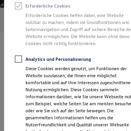
Feuerwehr
Erforderliche Cookies
Rettungsdienste
ONE Business ID Vorteile
Erforderliche Cookies helfen dabei, eine Website
Fahrzeugsuche & Marktplatz
nutzbar zu machen, indem sie Grundfunktionen wie
Fahrzeugsuche
Fahrzeuge online kaufen
Seitennavigation und Zugriff auf sichere Bereiche de
Digitaler Marktplatz
Website ermöglichen. Die Website kann ohne diese
Kauf & Finanzierung
Cookies nicht richtig funktionieren.
Online-Fahrzeugbewertung
Aktionen & Angebote
E-Auto-Förderung
Analytics und Personalisierung
Für Privatkunden
Verantwortlich für die Inhalte auf dieser Seite ist die Autohaus
Für Gewerbekunden
Diese Cookies werden genutzt, um Funktionen der
Wallner KG
(
Impressum & Rechtliches
)
Profi Paket
Website zuzulassen, die Ihnen eine möglichst
TopDeal
Gebrauchtwagen
komfortable und auf Ihre Interessen zugeschnittene
ProfiPartner für Gebrauchtwagen
Unsere 
Nutzung ermöglichen. Diese Cookies sammeln
Zertifizierte Gebrauchtwagen
Informationen darüber, wie Sie unsere Webseite nu
Finanzierung
Für Privatkunden
zum Beispiel, welche Seiten Sie am meisten besuch
Für Gewerbekunden
Auenstraße 15, 85283 Wolnzach
oder wie Sie sich auf der Seite bewegen. Die
Leasing
gesammelten Informationen helfen uns die
Für Privatkunden
Montag
-
Freitag
07:30
-
17:30
Uhr
Für Gewerbekunden
Nutzerfreundlichkeit und Qualität unserer Webseite
Versicherungen & Garantien