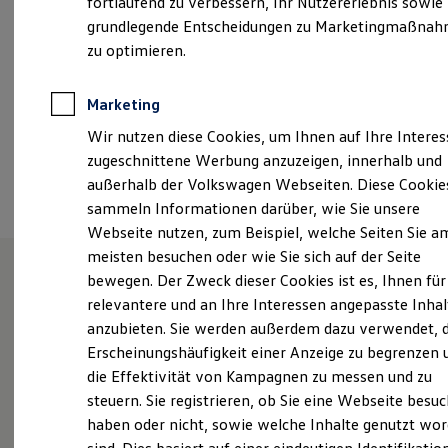
fortlaufend zu verbessern, Ihr Nutzererlebnis sowie
Samstag
08:00
-
12:00
Uhr
Garantien
grundlegende Entscheidungen zu Marketingmaßna
Kfz-Versicherung für Nutzfahrzeuge
Restschuldversicherung
zu optimieren.
+49 8442 92490
Wartungsverträge
Besitzer & Service
Reparatur & Service
Marketing
Ansprechpartner
Sommer-Special
Wir nutzen diese Cookies, um Ihnen auf Ihre Intere
Reparatur, Pflege & Inspektion
Servicetermin anfragen
zugeschnittene Werbung anzuzeigen, innerhalb und
Service-Vorteile bei Volkswagen Nutzfahrzeuge
Termin vereinbaren
außerhalb der Volkswagen Webseiten. Diese Cookie
ServicePlus
sammeln Informationen darüber, wie Sie unsere
Economy Service
Räder & Reifen Service
Webseite nutzen, zum Beispiel, welche Seiten Sie a
Ersatzfahrzeuge
meisten besuchen oder wie Sie sich auf der Seite
Notdienst und Pannenhilfe
bewegen. Der Zweck dieser Cookies ist es, Ihnen für
Software, Konnektivität & Apps
California App
Unsere Leistungen
im
relevantere und an Ihre Interessen angepasste Inhal
VW Connect für Ihren ID. Buzz
anzubieten. Sie werden außerdem dazu verwendet, d
VW Connect für Ihren Transporter/Caravelle
Überblick
Erscheinungshäufigkeit einer Anzeige zu begrenzen 
VW Connect für Ihren Amarok
VW Connect für andere Modelle
die Effektivität von Kampagnen zu messen und zu
Connect Pro
Service
steuern. Sie registrieren, ob Sie eine Webseite besuc
Fleet Interface Data
haben oder nicht, sowie welche Inhalte genutzt wo
Multistop Pathfinder
ServicePlus
Übersicht Software Updates