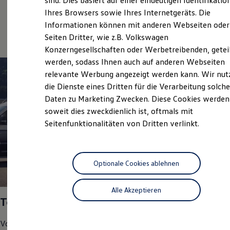
sind. Dies basiert auf einer eindeutigen Identifikatio
Hilfreiches für Besitzer
Volkswagen Economy
Ihres Browsers sowie Ihres Internetgeräts. Die
Digitales Bordbuch
Service
Informationen können mit anderen Webseiten oder
Fahrerassistenz- und Sicherheitssysteme
Kontrollleuchten
Seiten Dritter, wie z.B. Volkswagen
Kurzfahrprofile und Ölverdünnung
Konzerngesellschaften oder Werbetreibenden, getei
Batterieverordnung
werden, sodass Ihnen auch auf anderen Webseiten
XTL-Dieselkraftstoff
Ersatzteile und Betriebsflüssigkeiten
relevante Werbung angezeigt werden kann. Wir nut
Original Zubehör und Lifestyle Produkte
die Dienste eines Dritten für die Verarbeitung solche
myVolkswagen
Daten zu Marketing Zwecken. Diese Cookies werden
myVolkswagen Business
Elektrisch & Autonom
soweit dies zweckdienlich ist, oftmals mit
Elektro - & Hybridfahrzeuge
Seitenfunktionalitäten von Dritten verlinkt.
Unser Ansatz
Klimafreundlicher Strom
Reichweite & Ladelösungen
Reichweitensimulator
Ladezeitensimulator
Optionale Cookies ablehnen
Ladelösungen für Privatkunden
1
Ladelösungen für Gewerbekunden
Alle Akzeptieren
Wallbox und Ladekabel
Top Service Partner 2025
Bidirektionales Laden
Förderung & Kosten der Elektrofahrzeuge
Fördermöglichkeiten für Privatkunden
Volkswagen
Nutzfahrzeuge
hat uns in den Bereichen
Fördermöglichkeiten für Gewerbekunden