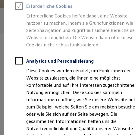
Feuerwehr
Erforderliche Cookies
Rettungsdienste
ONE Business ID Vorteile
Erforderliche Cookies helfen dabei, eine Website
Fahrzeugsuche & Marktplatz
nutzbar zu machen, indem sie Grundfunktionen wie
Fahrzeugsuche
Fahrzeuge online kaufen
Seitennavigation und Zugriff auf sichere Bereiche de
Digitaler Marktplatz
Website ermöglichen. Die Website kann ohne diese
Kauf & Finanzierung
Cookies nicht richtig funktionieren.
Online-Fahrzeugbewertung
Aktionen & Angebote
E-Auto-Förderung
Analytics und Personalisierung
Für Privatkunden
Verantwortlich für die Inhalte auf dieser Seite ist die Autohaus
Für Gewerbekunden
Diese Cookies werden genutzt, um Funktionen der
Vögler GmbH
(
Impressum & Rechtliches
)
Profi Paket
Website zuzulassen, die Ihnen eine möglichst
TopDeal
Gebrauchtwagen
komfortable und auf Ihre Interessen zugeschnittene
ProfiPartner für Gebrauchtwagen
Unsere 
Nutzung ermöglichen. Diese Cookies sammeln
Zertifizierte Gebrauchtwagen
Informationen darüber, wie Sie unsere Webseite nu
Finanzierung
Für Privatkunden
zum Beispiel, welche Seiten Sie am meisten besuch
Für Gewerbekunden
Zeller Gewerbezentrum 22, 64732 Bad König
oder wie Sie sich auf der Seite bewegen. Die
Leasing
gesammelten Informationen helfen uns die
Für Privatkunden
Montag
-
Freitag
07:00
-
18:00
Uhr
Für Gewerbekunden
Nutzerfreundlichkeit und Qualität unserer Webseite
Versicherungen & Garantien