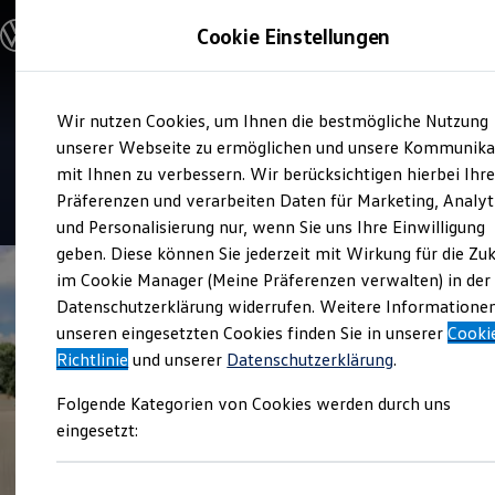
Modelle & Konfigurator
Cookie Einstellungen
Nutzfahrzeuge
Nutzfahrzeugkategorien entdecken
Modelle konfigurieren
Konfiguration laden
Zum
Zum
Modelle vergleichen
Service
Wir nutzen Cookies, um Ihnen die bestmögliche Nutzung
Hauptinhalt
Footer
Vorgängermodelle und Oldtimer
Autohaus Vögler
springen
springen
unserer Webseite zu ermöglichen und unsere Kommunika
Vorgängermodelle
Oldtimer
mit Ihnen zu verbessern. Wir berücksichtigen hierbei Ihr
Bulli Historie
4.9
|
23 Bewertungen
Präferenzen und verarbeiten Daten für Marketing, Analyt
Branchenlösungen & Gewerbekunden
und Personalisierung nur, wenn Sie uns Ihre Einwilligung
Umbaulösungen und Hersteller finden
Auf- und Umbauten entdecken & konfigurieren
geben. Diese können Sie jederzeit mit Wirkung für die Zu
Groß- und Sonderkunden
im Cookie Manager (Meine Präferenzen verwalten) in der
Großkunden
Datenschutzerklärung widerrufen. Weitere Informatione
Kommunen & Behörden
Journalisten
unseren eingesetzten Cookies finden Sie in unserer
Cooki
Sportvereine
Richtlinie
und unserer
Datenschutzerklärung
.
Branchenlösungen
Bau & Handwerk
Folgende Kategorien von Cookies werden durch uns
Gewerbliche Personenbeförderung
Service & mobile Werkstätten
eingesetzt:
Kurier, Logistik & Handel
Menschen mit Behinderung
Kühlfahrzeuge