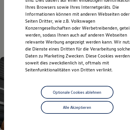
sind. Dies basiert auf einer eindeutigen Identifikatio
Service
Hilfreiches für Besitzer
Ihres Browsers sowie Ihres Internetgeräts. Die
Digitales Bordbuch
Informationen können mit anderen Webseiten oder
Fahrerassistenz- und Sicherheitssysteme
Kontrollleuchten
Seiten Dritter, wie z.B. Volkswagen
Aktuelle Highlights
Kurzfahrprofile und Ölverdünnung
Konzerngesellschaften oder Werbetreibenden, getei
Batterieverordnung
werden, sodass Ihnen auch auf anderen Webseiten
XTL-Dieselkraftstoff
und Angebote
Ersatzteile und Betriebsflüssigkeiten
relevante Werbung angezeigt werden kann. Wir nut
Original Zubehör und Lifestyle Produkte
die Dienste eines Dritten für die Verarbeitung solche
myVolkswagen
Daten zu Marketing Zwecken. Diese Cookies werden
myVolkswagen Business
Elektrisch & Autonom
soweit dies zweckdienlich ist, oftmals mit
Elektro - & Hybridfahrzeuge
Seitenfunktionalitäten von Dritten verlinkt.
Unser Ansatz
Klimafreundlicher Strom
Reichweite & Ladelösungen
Reichweitensimulator
Ladezeitensimulator
Optionale Cookies ablehnen
Ladelösungen für Privatkunden
Ladelösungen für Gewerbekunden
Alle Akzeptieren
Wallbox und Ladekabel
Bidirektionales Laden
Förderung & Kosten der Elektrofahrzeuge
Fördermöglichkeiten für Privatkunden
Fördermöglichkeiten für Gewerbekunden