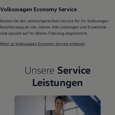
Kostensimulator
Volkswagen Economy Service
Autonomes Fahren
Mehr zum ID. Buzz
Online Beratung
Nutzen Sie den zeitwertgerechten Service für Ihr Volkswagen
California Welt
Nutzfahrzeug ab vier Jahren. Alle Leistungen und Ersatzteile
California Club
California Magazin & Ratgeber
sind speziell auf Ihr älteres Fahrzeug abgestimmt.
Vanlife
Ratgeber
Mehr zu Volkswagen Economy Service erfahren
Routen & Reisen
California Reisen & Erlebnisse
California App
California Lifestyle & Zubehör
Übernachten im California
Unsere
Service
Marke
Unternehmen
Karriere
Leistungen
Karriere im Unternehmen
Karriere im Autohaus
Nachhaltigkeit
Kunden
Gesellschaft
Natur
Events
Rückblick VW Bus Festival 2023