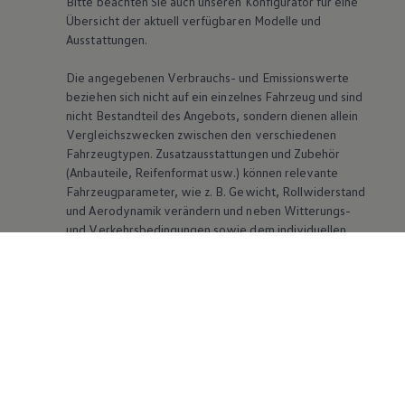
Bitte beachten Sie auch unseren Konfigurator für eine
Übersicht der aktuell verfügbaren Modelle und
Ausstattungen.
Die angegebenen Verbrauchs- und Emissionswerte
beziehen sich nicht auf ein einzelnes Fahrzeug und sind
nicht Bestandteil des Angebots, sondern dienen allein
Vergleichszwecken zwischen den verschiedenen
Fahrzeugtypen. Zusatzausstattungen und Zubehör
(Anbauteile, Reifenformat usw.) können relevante
Fahrzeugparameter, wie
z. B.
Gewicht, Rollwiderstand
und Aerodynamik verändern und neben Witterungs-
und Verkehrsbedingungen sowie dem individuellen
Fahrverhalten den Kraftstoffverbrauch, den
Stromverbrauch, die CO₂-Emissionen und die
Fahrleistungswerte eines Fahrzeugs beeinflussen.
Weitere Informationen zum offiziellen
Kraftstoffverbrauch und den offiziellen spezifischen
CO₂-Emissionen neuer Personenkraftwagen können
dem „Leitfaden über den Kraftstoffverbrauch, die CO₂-
Emissionen und den Stromverbrauch neuer