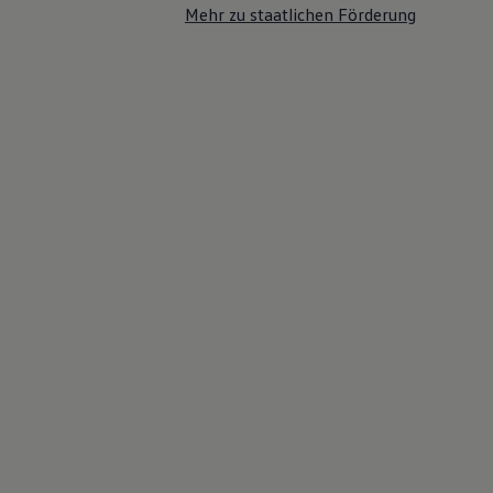
Mehr zu staatlichen Förderung
75 Jahre Bulli Jubiläum
Bulli Magazin
Fahrzeugabholung ab Werk