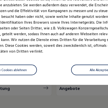
e anzubieten. Sie werden außerdem dazu verwendet, die Erschein
Unsere Leistungen
im Überblic
zen und die Effektivität von Kampagnen zu messen und zu steuern
 besucht haben oder nicht, sowie welche Inhalte genutzt worden s
 Identifikation Ihres Browsers sowie Ihres Internetgeräts. Die 
tzfahrzeuge
Neuwagen Caddy - Multivan -
iten oder Seiten Dritter, wie z.B. Volkswagen Konzerngesellsch
California
 geteilt werden, sodass Ihnen auch auf anderen Webseiten rel
kann. Wir nutzen die Dienste eines Dritten für die Verarbeitung 
Volkswagen Economy
. Diese Cookies werden, soweit dies zweckdienlich ist, oftmals
Service
täten von Dritten verlinkt.
e Cookies ablehnen
Alle Akzepti
atung
Angebote