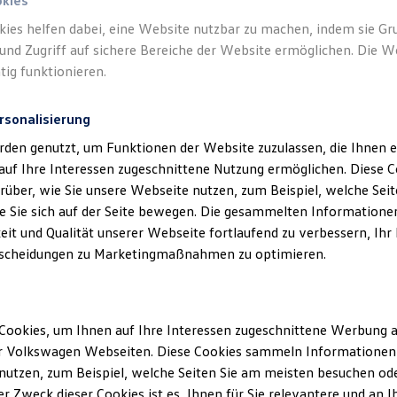
okies
kies helfen dabei, eine Website nutzbar zu machen, indem sie G
und Zugriff auf sichere Bereiche der Website ermöglichen. Die W
tig funktionieren.
rsonalisierung
Unsere Abteilungen
rden genutzt, um Funktionen der Website zuzulassen, die Ihnen e
auf Ihre Interessen zugeschnittene Nutzung ermöglichen. Diese
über, wie Sie unsere Webseite nutzen, zum Beispiel, welche Sei
 Sie sich auf der Seite bewegen. Die gesammelten Informationen
Montag
-
Freitag
06:00
-
18:00
Uhr
g
eit und Qualität unserer Webseite fortlaufend zu verbessern, Ihr
scheidungen zu Marketingmaßnahmen zu optimieren.
.com
Cookies, um Ihnen auf Ihre Interessen zugeschnittene Werbung a
r Volkswagen Webseiten. Diese Cookies sammeln Informationen 
utzen, zum Beispiel, welche Seiten Sie am meisten besuchen oder
r Zweck dieser Cookies ist es, Ihnen für Sie relevantere und an I