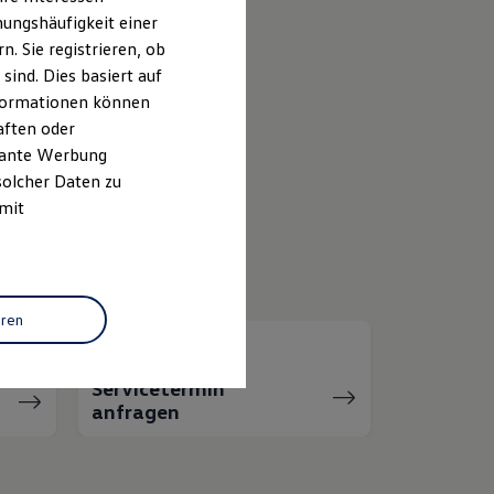
ungshäufigkeit einer
k
. Sie registrieren, ob
ind. Dies basiert auf
Informationen können
Service
aften oder
evante Werbung
solcher Daten zu
 mit
eren
Servicetermin
anfragen