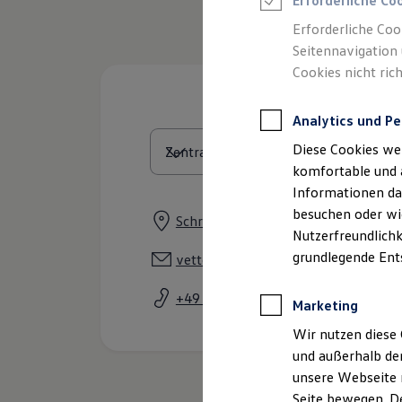
Erforderliche Co
Feuerwehr
Rettungsdienste
Erforderliche Coo
ONE Business ID Vorteile
Seitennavigation 
Fahrzeugsuche & Marktplatz
Cookies nicht rich
Fahrzeugsuche
Fahrzeuge online kaufen
Digitaler Marktplatz
Analytics und Pe
Kauf & Finanzierung
Online-Fahrzeugbewertung
Diese Cookies we
Aktionen & Angebote
E-Auto-Förderung
komfortable und 
Für Privatkunden
Informationen dar
Für Gewerbekunden
besuchen oder wie
Profi Paket
Schreberstraße 43, 96515 Sonneber
TopDeal
Nutzerfreundlichk
Gebrauchtwagen
grundlegende Ent
vetter.sonneberg@autohaus-vetter
ProfiPartner für Gebrauchtwagen
Zertifizierte Gebrauchtwagen
+49 3675 89090
Finanzierung
Marketing
Für Privatkunden
Für Gewerbekunden
Wir nutzen diese 
Leasing
und außerhalb de
Für Privatkunden
unsere Webseite n
Für Gewerbekunden
Versicherungen & Garantien
Seite bewegen. De