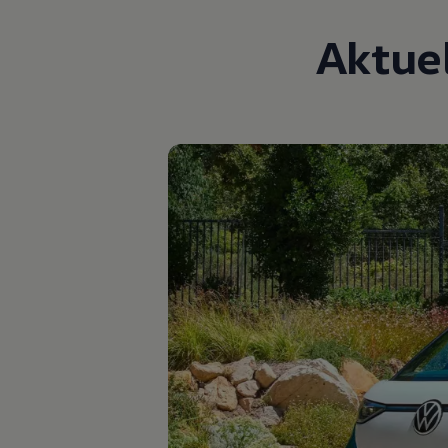
Hilfreiches für Besitzer
Digitales Bordbuch
Aktue
Fahrerassistenz- und Sicherheitssysteme
Kontrollleuchten
Kurzfahrprofile und Ölverdünnung
Batterieverordnung
XTL-Dieselkraftstoff
Ersatzteile und Betriebsflüssigkeiten
Original Zubehör und Lifestyle Produkte
myVolkswagen
myVolkswagen Business
Elektrisch & Autonom
Elektro - & Hybridfahrzeuge
Unser Ansatz
Klimafreundlicher Strom
Reichweite & Ladelösungen
Reichweitensimulator
Ladezeitensimulator
Ladelösungen für Privatkunden
Ladelösungen für Gewerbekunden
Wallbox und Ladekabel
Bidirektionales Laden
Förderung & Kosten der Elektrofahrzeuge
Fördermöglichkeiten für Privatkunden
Fördermöglichkeiten für Gewerbekunden