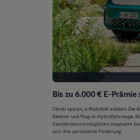
Kostensimulator
Autonomes Fahren
Mehr zum ID. Buzz
Online Beratung
California Welt
California Club
California Magazin & Ratgeber
Vanlife
Ratgeber
Routen & Reisen
California Reisen & Erlebnisse
California App
California Lifestyle & Zubehör
Übernachten im California
Marke
Unternehmen
Bis zu 6.000 €
E-Prämie 
Karriere
Karriere im Unternehmen
Karriere im Autohaus
Clever sparen, e‑Mobilität erleben: Die
Nachhaltigkeit
Elektro- und Plug-in-Hybridfahrzeuge. Bi
Kunden
Gesellschaft
Familienboni ermöglichen insgesamt bis
Natur
sich Ihre persönliche Förderung.
Events
Rückblick VW Bus Festival 2023