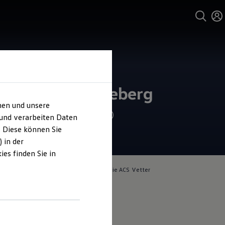
und Service
o-Center Sonneberg
hen und unsere
4.9
|
179 Bewertungen
 und verarbeiten Daten
. Diese können Sie
 in der
es finden Sie in
lich für die Inhalte auf dieser Seite ist die ACS Vetter
pressum & Rechtliches
)