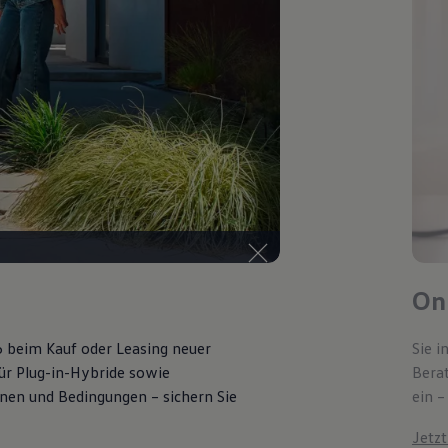
Onl
6 beim Kauf oder Leasing neuer
Sie i
für Plug-in-Hybride sowie
Bera
ionen und Bedingungen – sichern Sie
ein –
Jetz