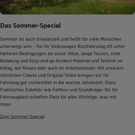
Autonomes Fahren
Mehr zum ID. Buzz
Online Beratung
California Welt
Das Sommer-Special
California Club
California Magazin & Ratgeber
Vanlife
Sommer ist auch Urlaubszeit und heißt für viele Menschen
Ratgeber
unterwegs sein – für Ihr Volkswagen Nutzfahrzeug oft unter
Routen & Reisen
härteren Bedingungen als sonst. Hitze, lange Touren, volle
California Reisen & Erlebnisse
California App
Beladung und Stop-and-go fordern Material und Technik im
California Lifestyle & Zubehör
Alltag, auf Reisen oder auch im Arbeitseinsatz. Mit unserem
Übernachten im California
nützlichen Checks und Original Teilen bringen wir Ihr
Marke
Unternehmen
Fahrzeug gut vorbereitet in die warme Jahreszeit. Dazu:
Karriere
Praktisches Zubehör wie Faltbox und Grundträger für Ihr
Karriere im Unternehmen
Fahrzeugdach schaffen Platz für alles Wichtige, was mit
Karriere im Autohaus
Nachhaltigkeit
muss.
Kunden
Gesellschaft
Zum Sommer-Special
Natur
Events
Rückblick VW Bus Festival 2023
75 Jahre Bulli Jubiläum