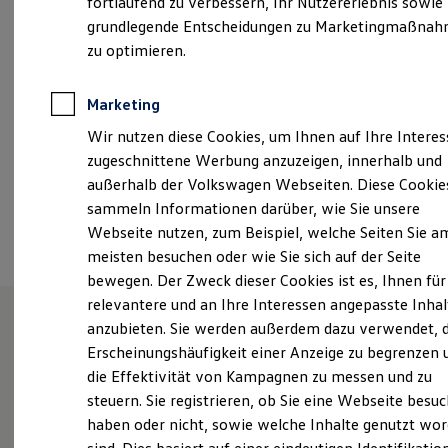
fortlaufend zu verbessern, Ihr Nutzererlebnis sowie
Montag
-
Freitag
07:00
-
18:00
Uhr
Kfz-Versicherung für Nutzfahrzeuge
grundlegende Entscheidungen zu Marketingmaßna
Restschuldversicherung
Wartungsverträge
zu optimieren.
info@tschirnerundfuchs.de
Besitzer & Service
Reparatur & Service
Sommer-Special
+49 7141 688740
Marketing
Reparatur, Pflege & Inspektion
Wir nutzen diese Cookies, um Ihnen auf Ihre Intere
Servicetermin anfragen
Service-Vorteile bei Volkswagen Nutzfahrzeuge
zugeschnittene Werbung anzuzeigen, innerhalb und
Ansprechpartner
ServicePlus
außerhalb der Volkswagen Webseiten. Diese Cookie
Economy Service
sammeln Informationen darüber, wie Sie unsere
Räder & Reifen Service
Termin vereinbaren
Ersatzfahrzeuge
Webseite nutzen, zum Beispiel, welche Seiten Sie a
Notdienst und Pannenhilfe
meisten besuchen oder wie Sie sich auf der Seite
Software, Konnektivität & Apps
bewegen. Der Zweck dieser Cookies ist es, Ihnen für
California App
VW Connect für Ihren ID. Buzz
relevantere und an Ihre Interessen angepasste Inhal
VW Connect für Ihren Transporter/Caravelle
anzubieten. Sie werden außerdem dazu verwendet, d
VW Connect für Ihren Amarok
Unsere Leistungen
im
Erscheinungshäufigkeit einer Anzeige zu begrenzen 
VW Connect für andere Modelle
Connect Pro
die Effektivität von Kampagnen zu messen und zu
Überblick
Fleet Interface Data
steuern. Sie registrieren, ob Sie eine Webseite besuc
Multistop Pathfinder
haben oder nicht, sowie welche Inhalte genutzt wo
Übersicht Software Updates
Hilfreiches für Besitzer
Service