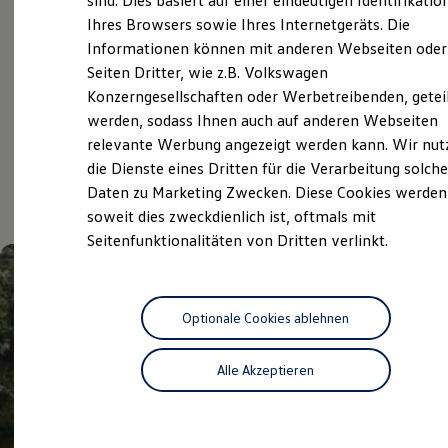
sind. Dies basiert auf einer eindeutigen Identifikatio
Digitales Bordbuch
Ihres Browsers sowie Ihres Internetgeräts. Die
Fahrerassistenz- und Sicherheitssysteme
Volkswagen Economy
Informationen können mit anderen Webseiten oder
Kontrollleuchten
Service
Kurzfahrprofile und Ölverdünnung
Seiten Dritter, wie z.B. Volkswagen
Batterieverordnung
Konzerngesellschaften oder Werbetreibenden, getei
XTL-Dieselkraftstoff
werden, sodass Ihnen auch auf anderen Webseiten
Ersatzteile und Betriebsflüssigkeiten
Aktuelle Highlights
Original Zubehör und Lifestyle Produkte
relevante Werbung angezeigt werden kann. Wir nut
myVolkswagen
die Dienste eines Dritten für die Verarbeitung solche
myVolkswagen Business
und Angebote
Daten zu Marketing Zwecken. Diese Cookies werden
Elektrisch & Autonom
Elektro - & Hybridfahrzeuge
soweit dies zweckdienlich ist, oftmals mit
Unser Ansatz
Seitenfunktionalitäten von Dritten verlinkt.
Klimafreundlicher Strom
Reichweite & Ladelösungen
Reichweitensimulator
Ladezeitensimulator
Ladelösungen für Privatkunden
Optionale Cookies ablehnen
Ladelösungen für Gewerbekunden
Wallbox und Ladekabel
Alle Akzeptieren
Bidirektionales Laden
Förderung & Kosten der Elektrofahrzeuge
Fördermöglichkeiten für Privatkunden
Fördermöglichkeiten für Gewerbekunden
Kostensimulator