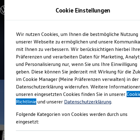
Modelle & Konfigurator
Cookie Einstellungen
Nutzfahrzeuge
Nutzfahrzeugkategorien entdecken
Modelle konfigurieren
Konfiguration laden
Zum
Zum
Modelle vergleichen
Service
Wir nutzen Cookies, um Ihnen die bestmögliche Nutzung
Hauptinhalt
Footer
Vorgängermodelle und Oldtimer
Autohaus Tschirner u. Fuchs
springen
springen
unserer Webseite zu ermöglichen und unsere Kommunika
Vorgängermodelle
Oldtimer
mit Ihnen zu verbessern. Wir berücksichtigen hierbei Ihr
GmbH + Co. KG
Bulli Historie
Präferenzen und verarbeiten Daten für Marketing, Analyt
Branchenlösungen & Gewerbekunden
und Personalisierung nur, wenn Sie uns Ihre Einwilligung
Umbaulösungen und Hersteller finden
4.9
|
72 Bewertungen
Auf- und Umbauten entdecken & konfigurieren
geben. Diese können Sie jederzeit mit Wirkung für die Zu
Groß- und Sonderkunden
im Cookie Manager (Meine Präferenzen verwalten) in der
Großkunden
Datenschutzerklärung widerrufen. Weitere Informatione
Kommunen & Behörden
Journalisten
unseren eingesetzten Cookies finden Sie in unserer
Cooki
Sportvereine
Richtlinie
und unserer
Datenschutzerklärung
.
Branchenlösungen
Bau & Handwerk
Folgende Kategorien von Cookies werden durch uns
Gewerbliche Personenbeförderung
Service & mobile Werkstätten
eingesetzt:
Kurier, Logistik & Handel
Kühlfahrzeuge
Feuerwehr