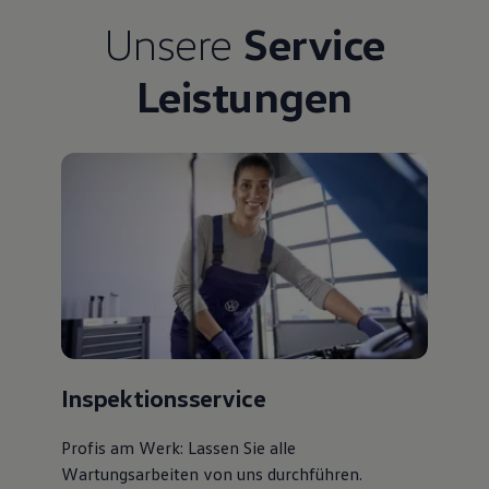
Bulli Magazin
Unsere
Service
Fahrzeugabholung ab Werk
Uptime
Leistungen
Inspektionsservice
Profis am Werk: Lassen Sie alle
Wartungsarbeiten von uns durchführen.