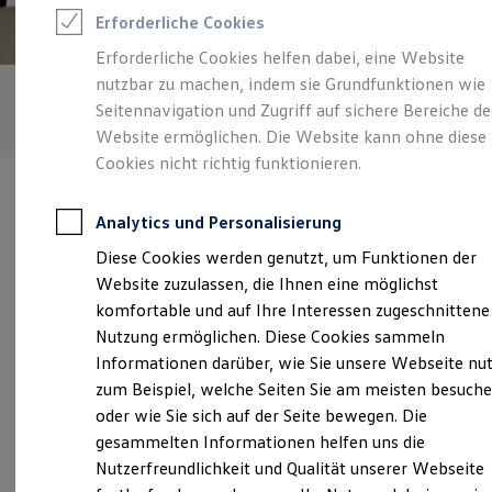
Rettungsdienste
Erforderliche Cookies
ONE Business ID Vorteile
Fahrzeugsuche & Marktplatz
Erforderliche Cookies helfen dabei, eine Website
Fahrzeugsuche
nutzbar zu machen, indem sie Grundfunktionen wie
Fahrzeuge online kaufen
Digitaler Marktplatz
Seitennavigation und Zugriff auf sichere Bereiche de
Kauf & Finanzierung
Website ermöglichen. Die Website kann ohne diese
Online-Fahrzeugbewertung
Cookies nicht richtig funktionieren.
Aktionen & Angebote
E-Auto-Förderung
Für Privatkunden
Analytics und Personalisierung
Für Gewerbekunden
Profi Paket
Diese Cookies werden genutzt, um Funktionen der
TopDeal
Verantwortlich für die Inhalte auf dieser Seite ist die Autohaus
Website zuzulassen, die Ihnen eine möglichst
Gebrauchtwagen
Tschirner u. Fuchs GmbH + Co. KG
(
Impressum & Rechtliches
)
ProfiPartner für Gebrauchtwagen
komfortable und auf Ihre Interessen zugeschnittene
Zertifizierte Gebrauchtwagen
Nutzung ermöglichen. Diese Cookies sammeln
Finanzierung
Informationen darüber, wie Sie unsere Webseite nu
Für Privatkunden
Unsere 
Für Gewerbekunden
zum Beispiel, welche Seiten Sie am meisten besuch
Leasing
oder wie Sie sich auf der Seite bewegen. Die
Für Privatkunden
gesammelten Informationen helfen uns die
Für Gewerbekunden
Neckartalstraße 37, 71642 Ludwigsburg
Versicherungen & Garantien
Nutzerfreundlichkeit und Qualität unserer Webseite
Garantien