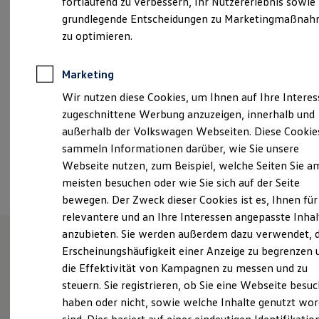
fortlaufend zu verbessern, Ihr Nutzererlebnis sowie
Kfz-Versicherung für Nutzfahrzeuge
Freitag
06:30
-
16:30
Uhr
grundlegende Entscheidungen zu Marketingmaßna
Restschuldversicherung
Wartungsverträge
zu optimieren.
Besitzer & Service
info@autohaus-tost.de
Reparatur & Service
Sommer-Special
Marketing
+49 33767 7900
Reparatur, Pflege & Inspektion
Wir nutzen diese Cookies, um Ihnen auf Ihre Intere
Servicetermin anfragen
Service-Vorteile bei Volkswagen Nutzfahrzeuge
zugeschnittene Werbung anzuzeigen, innerhalb und
ServicePlus
Ansprechpartner
außerhalb der Volkswagen Webseiten. Diese Cookie
Economy Service
sammeln Informationen darüber, wie Sie unsere
Räder & Reifen Service
Ersatzfahrzeuge
Webseite nutzen, zum Beispiel, welche Seiten Sie a
Termin vereinbaren
Notdienst und Pannenhilfe
meisten besuchen oder wie Sie sich auf der Seite
Software, Konnektivität & Apps
bewegen. Der Zweck dieser Cookies ist es, Ihnen für
California App
VW Connect für Ihren ID. Buzz
relevantere und an Ihre Interessen angepasste Inhal
VW Connect für Ihren Transporter/Caravelle
anzubieten. Sie werden außerdem dazu verwendet, d
VW Connect für Ihren Amarok
Erscheinungshäufigkeit einer Anzeige zu begrenzen 
VW Connect für andere Modelle
Unsere Leistungen
im
Connect Pro
die Effektivität von Kampagnen zu messen und zu
Fleet Interface Data
Überblick
steuern. Sie registrieren, ob Sie eine Webseite besuc
Multistop Pathfinder
haben oder nicht, sowie welche Inhalte genutzt wo
Übersicht Software Updates
Hilfreiches für Besitzer