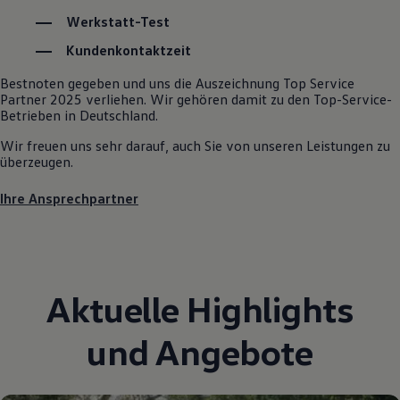
Autonomes Fahren
Werkstatt-Test
Mehr zum ID. Buzz
Online Beratung
Kundenkontaktzeit
California Welt
California Club
Bestnoten gegeben und uns die Auszeichnung Top Service
California Magazin & Ratgeber
Partner 2025 verliehen. Wir gehören damit zu den Top-Service-
Vanlife
Betrieben in Deutschland.
Ratgeber
Routen & Reisen
Wir freuen uns sehr darauf, auch Sie von unseren Leistungen zu
California Reisen & Erlebnisse
überzeugen.
California App
California Lifestyle & Zubehör
Ihre Ansprechpartner
Übernachten im California
Marke
Unternehmen
Karriere
Karriere im Unternehmen
Karriere im Autohaus
Aktuelle Highlights
Nachhaltigkeit
Kunden
Gesellschaft
und Angebote
Natur
Events
Rückblick VW Bus Festival 2023
75 Jahre Bulli Jubiläum