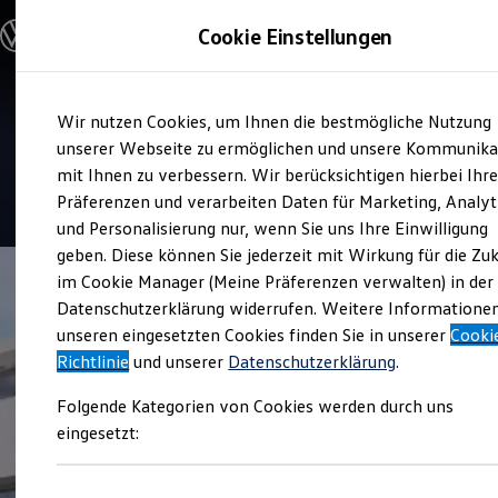
Modelle & Konfigurator
Cookie Einstellungen
Nutzfahrzeuge
Nutzfahrzeugkategorien entdecken
Modelle konfigurieren
Konfiguration laden
Zum
Zum
Modelle vergleichen
Service
Wir nutzen Cookies, um Ihnen die bestmögliche Nutzung
Hauptinhalt
Footer
Vorgängermodelle und Oldtimer
Autohaus Tost
springen
springen
unserer Webseite zu ermöglichen und unsere Kommunika
Vorgängermodelle
Oldtimer
mit Ihnen zu verbessern. Wir berücksichtigen hierbei Ihr
Bulli Historie
4.9
|
27 Bewertungen
Präferenzen und verarbeiten Daten für Marketing, Analyt
Branchenlösungen & Gewerbekunden
und Personalisierung nur, wenn Sie uns Ihre Einwilligung
Umbaulösungen und Hersteller finden
Auf- und Umbauten entdecken & konfigurieren
geben. Diese können Sie jederzeit mit Wirkung für die Zu
Groß- und Sonderkunden
im Cookie Manager (Meine Präferenzen verwalten) in der
Großkunden
Datenschutzerklärung widerrufen. Weitere Informatione
Kommunen & Behörden
Journalisten
unseren eingesetzten Cookies finden Sie in unserer
Cooki
Sportvereine
Richtlinie
und unserer
Datenschutzerklärung
.
Branchenlösungen
Bau & Handwerk
Folgende Kategorien von Cookies werden durch uns
Gewerbliche Personenbeförderung
Service & mobile Werkstätten
eingesetzt:
Kurier, Logistik & Handel
Kühlfahrzeuge
Feuerwehr