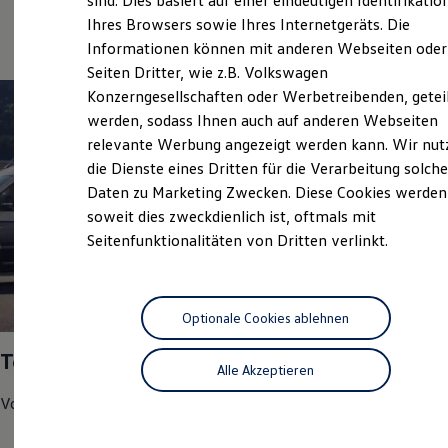
sind. Dies basiert auf einer eindeutigen Identifikatio
Service
Digitales Bordbuch
Ihres Browsers sowie Ihres Internetgeräts. Die
Fahrerassistenz- und Sicherheitssysteme
Informationen können mit anderen Webseiten oder
Kontrollleuchten
Kurzfahrprofile und Ölverdünnung
Seiten Dritter, wie z.B. Volkswagen
Batterieverordnung
Konzerngesellschaften oder Werbetreibenden, getei
XTL-Dieselkraftstoff
werden, sodass Ihnen auch auf anderen Webseiten
Ersatzteile und Betriebsflüssigkeiten
Original Zubehör und Lifestyle Produkte
relevante Werbung angezeigt werden kann. Wir nut
myVolkswagen
die Dienste eines Dritten für die Verarbeitung solche
myVolkswagen Business
Daten zu Marketing Zwecken. Diese Cookies werden
Elektrisch & Autonom
Elektro - & Hybridfahrzeuge
soweit dies zweckdienlich ist, oftmals mit
Unser Ansatz
Seitenfunktionalitäten von Dritten verlinkt.
Klimafreundlicher Strom
Reichweite & Ladelösungen
Reichweitensimulator
Ladezeitensimulator
1
Ladelösungen für Privatkunden
Optionale Cookies ablehnen
Ladelösungen für Gewerbekunden
Wallbox und Ladekabel
Top Service Partner 2025
Alle Akzeptieren
Bidirektionales Laden
Förderung & Kosten der Elektrofahrzeuge
Volkswagen
Nutzfahrzeuge
hat uns in den Bereichen
Fördermöglichkeiten für Privatkunden
Fördermöglichkeiten für Gewerbekunden
Kundenzufriedenheit
Kostensimulator