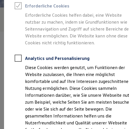
Rettungsdienste
Erforderliche Cookies
ONE Business ID Vorteile
Fahrzeugsuche & Marktplatz
Erforderliche Cookies helfen dabei, eine Website
Fahrzeugsuche
nutzbar zu machen, indem sie Grundfunktionen wie
Fahrzeuge online kaufen
Digitaler Marktplatz
Seitennavigation und Zugriff auf sichere Bereiche de
Kauf & Finanzierung
Website ermöglichen. Die Website kann ohne diese
Online-Fahrzeugbewertung
Cookies nicht richtig funktionieren.
Aktionen & Angebote
E-Auto-Förderung
Für Privatkunden
Analytics und Personalisierung
Für Gewerbekunden
Verantwortlich für die Inhalte auf dieser Seite ist die Autohaus Tost
Profi Paket
Diese Cookies werden genutzt, um Funktionen der
GmbH
(
Impressum & Rechtliches
)
TopDeal
Website zuzulassen, die Ihnen eine möglichst
Gebrauchtwagen
ProfiPartner für Gebrauchtwagen
komfortable und auf Ihre Interessen zugeschnittene
Zertifizierte Gebrauchtwagen
Unsere 
Nutzung ermöglichen. Diese Cookies sammeln
Finanzierung
Informationen darüber, wie Sie unsere Webseite nu
Für Privatkunden
Für Gewerbekunden
zum Beispiel, welche Seiten Sie am meisten besuch
Leasing
Berliner Straße 32 A, 15754 Heidesee/OT
oder wie Sie sich auf der Seite bewegen. Die
Für Privatkunden
Friedersdorf
gesammelten Informationen helfen uns die
Für Gewerbekunden
Versicherungen & Garantien
Nutzerfreundlichkeit und Qualität unserer Webseite
Garantien
Montag
-
Donnerstag
06:30
-
18:00
Uhr