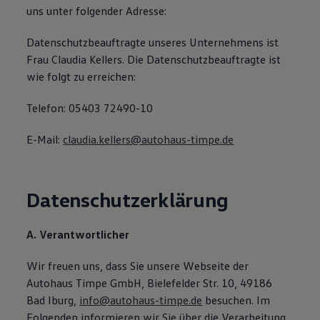
uns unter folgender Adresse:
75 Jahre Bulli Jubiläum
Bulli Magazin
Fahrzeugabholung ab Werk
Datenschutzbeauftragte unseres Unternehmens ist
Frau Claudia Kellers. Die Datenschutzbeauftragte ist
wie folgt zu erreichen:
Telefon: 05403 72490-10
E-Mail:
claudia.kellers@autohaus-timpe.de
Datenschutzerklärung
A. Verantwortlicher
Wir freuen uns, dass Sie unsere Webseite der
Autohaus Timpe GmbH, Bielefelder Str. 10, 49186
Bad Iburg,
info@autohaus-timpe.de
besuchen. Im
Folgenden informieren wir Sie über die Verarbeitung