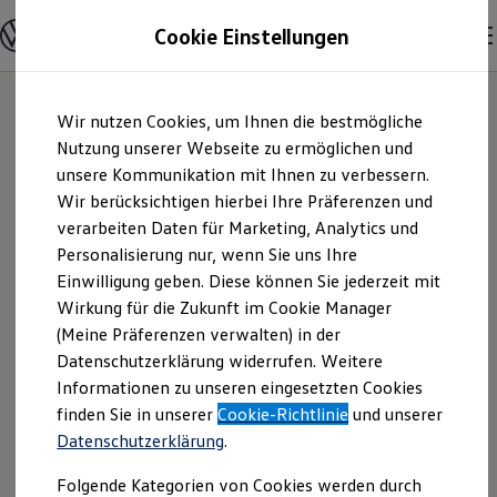
Modelle & Konfigurator
Cookie Einstellungen
Nutzfahrzeuge
Nutzfahrzeugkategorien entdecken
Modelle konfigurieren
Konfiguration laden
Zum
Zum
Modelle vergleichen
Wir nutzen Cookies, um Ihnen die bestmögliche
Hauptinhalt
Footer
Vorgängermodelle und Oldtimer
springen
springen
Nutzung unserer Webseite zu ermöglichen und
Vorgängermodelle
Oldtimer
unsere Kommunikation mit Ihnen zu verbessern.
Autohaus Timpe
Bulli Historie
Wir berücksichtigen hierbei Ihre Präferenzen und
Branchenlösungen & Gewerbekunden
verarbeiten Daten für Marketing, Analytics und
Umbaulösungen und Hersteller finden
GmbH | Impressum
Auf- und Umbauten entdecken & konfigurieren
Personalisierung nur, wenn Sie uns Ihre
Groß- und Sonderkunden
Einwilligung geben. Diese können Sie jederzeit mit
& Rechtliches
Großkunden
Wirkung für die Zukunft im Cookie Manager
Kommunen & Behörden
Journalisten
(Meine Präferenzen verwalten) in der
Sportvereine
Hier finden Sie Informationen über die
Datenschutzerklärung widerrufen. Weitere
Branchenlösungen
Informationen zu unseren eingesetzten Cookies
Bau & Handwerk
Autohaus Timpe GmbH als
Gewerbliche Personenbeförderung
finden Sie in unserer
Cookie-Richtlinie
und unserer
verantwortliche Anbieterin von Inhalten
Service & mobile Werkstätten
Datenschutzerklärung
.
und Angeboten, die auf dieser Webseite
Kurier, Logistik & Handel
Menschen mit Behinderung
speziell aufgeführt sind.
Folgende Kategorien von Cookies werden durch
Kühlfahrzeuge