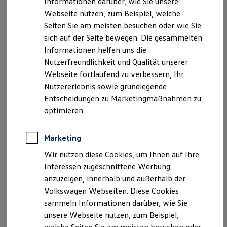
Informationen darüber, wie Sie unsere
Garantien
Webseite nutzen, zum Beispiel, welche
Kfz-Versicherung für Nutzfahrzeuge
Fax.: +49 (0)5403 72490-19
Restschuldversicherung
Seiten Sie am meisten besuchen oder wie Sie
Wartungsverträge
sich auf der Seite bewegen. Die gesammelten
(Handelsregister Amtsgericht Osnabrück: HR B
Besitzer & Service
Informationen helfen uns die
110667)
Reparatur & Service
Sommer-Special
Nutzerfreundlichkeit und Qualität unserer
Reparatur, Pflege & Inspektion
vertretungsberechtigter Geschäftsführer: Thomas
Webseite fortlaufend zu verbessern, Ihr
Servicetermin anfragen
Timpe
Nutzererlebnis sowie grundlegende
Service-Vorteile bei Volkswagen Nutzfahrzeuge
ServicePlus
Entscheidungen zu Marketingmaßnahmen zu
Economy Service
Umsatzsteuer-Identifikationsnummer nach § 27a
optimieren.
Räder & Reifen Service
Umsatzsteuergesetz: DE250852140
Ersatzfahrzeuge
Notdienst und Pannenhilfe
Marketing
Inhaltlich verantwortlich gemäß § 55 RStV:
Software, Konnektivität & Apps
California App
Wir nutzen diese Cookies, um Ihnen auf Ihre
VW Connect für Ihren ID. Buzz
Autohaus Timpe GmbH
Interessen zugeschnittene Werbung
VW Connect für Ihren Transporter/Caravelle
anzuzeigen, innerhalb und außerhalb der
VW Connect für Ihren Amarok
vertretungsberechtigter Geschäftsführer: Thomas
VW Connect für andere Modelle
Volkswagen Webseiten. Diese Cookies
Connect Pro
Timpe
sammeln Informationen darüber, wie Sie
Fleet Interface Data
unsere Webseite nutzen, zum Beispiel,
Multistop Pathfinder
Versicherungsvermittlerregister (
Übersicht Software Updates