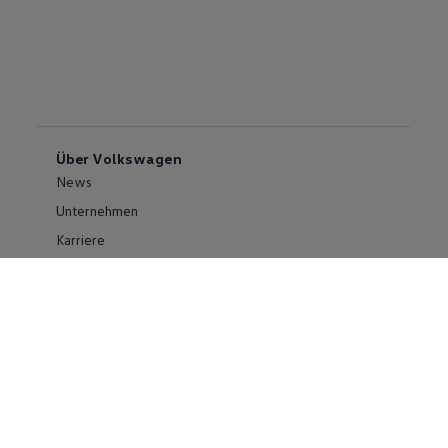
Über Volkswagen
News
Unternehmen
Karriere
Großkunden
Erklärung zur Barrierefreiheit
Konzern
Volkswagen Konzern
Investor Relations
Compliance im Konzern
Kontakt Cyber Security