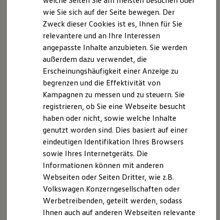
welche Seiten Sie am meisten besuchen oder
www.vermittlerregister.info/
)
Hilfreiches für Besitzer
wie Sie sich auf der Seite bewegen. Der
Digitales Bordbuch
Zweck dieser Cookies ist es, Ihnen für Sie
Fahrerassistenz- und Sicherheitssysteme
Registrierungsnummer: D-1JXJ-ELH4X-76
Kontrollleuchten
relevantere und an Ihre Interessen
Kurzfahrprofile und Ölverdünnung
angepasste Inhalte anzubieten. Sie werden
Produktakzessorischer Versicherungsvertreter mit
Batterieverordnung
außerdem dazu verwendet, die
XTL-Dieselkraftstoff
Erlaubnisbefreiung nach § 34 d Abs. 3 GewO i.V.m §
Ersatzteile und Betriebsflüssigkeiten
Erscheinungshäufigkeit einer Anzeige zu
34d Abs. 1 GewO
Original Zubehör und Lifestyle Produkte
begrenzen und die Effektivität von
myVolkswagen
Zuständige Stelle:
Kampagnen zu messen und zu steuern. Sie
myVolkswagen Business
Elektrisch & Autonom
registrieren, ob Sie eine Webseite besucht
Elektro - & Hybridfahrzeuge
IHK Osnabrück-Emsland-Grafschaft Bentheim, Neuer
haben oder nicht, sowie welche Inhalte
Unser Ansatz
Graben 38, 49074 Osnabrück
genutzt worden sind. Dies basiert auf einer
Klimafreundlicher Strom
Reichweite & Ladelösungen
eindeutigen Identifikation Ihres Browsers
Reichweitensimulator
Schlichtungsstelle:
sowie Ihres Internetgeräts. Die
Ladezeitensimulator
Informationen können mit anderen
Ladelösungen für Privatkunden
Versicherungsombudsmann e.V., Postfach 08 06 32,
Ladelösungen für Gewerbekunden
Webseiten oder Seiten Dritter, wie z.B.
10006 Berlin
Wallbox und Ladekabel
Volkswagen Konzerngesellschaften oder
Bidirektionales Laden
Werbetreibenden, geteilt werden, sodass
Förderung & Kosten der Elektrofahrzeuge
www.versicherungsombudsmann.de
Fördermöglichkeiten für Privatkunden
Ihnen auch auf anderen Webseiten relevante
Fördermöglichkeiten für Gewerbekunden