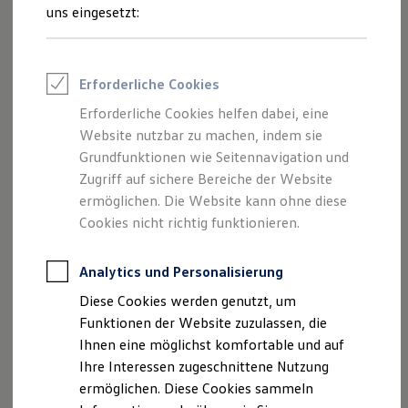
Feuerwehr
uns eingesetzt:
Rettungsdienste
ONE Business ID Vorteile
Fahrzeugsuche & Marktplatz
Fahrzeugsuche
Impressum
Erforderliche Cookies
Fahrzeuge online kaufen
Digitaler Marktplatz
Erforderliche Cookies helfen dabei, eine
Datenschutzerklärung
Kauf & Finanzierung
Website nutzbar zu machen, indem sie
Online-Fahrzeugbewertung
Aktionen & Angebote
Grundfunktionen wie Seitennavigation und
E-Auto-Förderung
Zugriff auf sichere Bereiche der Website
Impressum
Für Privatkunden
ermöglichen. Die Website kann ohne diese
Für Gewerbekunden
Profi Paket
Cookies nicht richtig funktionieren.
Angaben gemäß § 5 TMG:
TopDeal
Gebrauchtwagen
ProfiPartner für Gebrauchtwagen
Analytics und Personalisierung
Autohaus Timpe GmbH, Bielefelder Straße 10
Zertifizierte Gebrauchtwagen
Diese Cookies werden genutzt, um
Finanzierung
D-49186 Bad Iburg
Für Privatkunden
Funktionen der Website zuzulassen, die
Für Gewerbekunden
Ihnen eine möglichst komfortable und auf
Leasing
eMail:
info@autohaus-timpe.de
Ihre Interessen zugeschnittene Nutzung
Für Privatkunden
Für Gewerbekunden
ermöglichen. Diese Cookies sammeln
Tel.: +49 (0)5403 72490-0
Versicherungen & Garantien