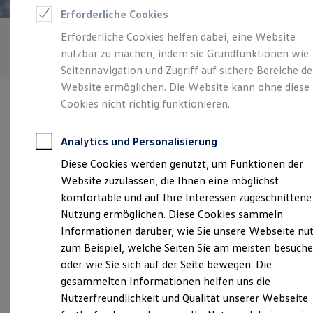
Rettungsdienste
Erforderliche Cookies
ONE Business ID Vorteile
Fahrzeugsuche & Marktplatz
Erforderliche Cookies helfen dabei, eine Website
Fahrzeugsuche
nutzbar zu machen, indem sie Grundfunktionen wie
Fahrzeuge online kaufen
Digitaler Marktplatz
Seitennavigation und Zugriff auf sichere Bereiche de
Kauf & Finanzierung
Website ermöglichen. Die Website kann ohne diese
Online-Fahrzeugbewertung
Cookies nicht richtig funktionieren.
Aktionen & Angebote
E-Auto-Förderung
Für Privatkunden
Analytics und Personalisierung
Für Gewerbekunden
Verantwortlich für die Inhalte auf dieser Seite ist die Autohaus
Profi Paket
Diese Cookies werden genutzt, um Funktionen der
Thomas Kapinsky GmbH - Co. KG
(
Impressum & Rechtliches
)
TopDeal
Website zuzulassen, die Ihnen eine möglichst
Gebrauchtwagen
ProfiPartner für Gebrauchtwagen
komfortable und auf Ihre Interessen zugeschnittene
Zertifizierte Gebrauchtwagen
Unsere 
Nutzung ermöglichen. Diese Cookies sammeln
Finanzierung
Informationen darüber, wie Sie unsere Webseite nu
Für Privatkunden
Für Gewerbekunden
zum Beispiel, welche Seiten Sie am meisten besuch
Leasing
Blankenburger Straße 95, 13089 Berlin
oder wie Sie sich auf der Seite bewegen. Die
Für Privatkunden
gesammelten Informationen helfen uns die
Für Gewerbekunden
Montag
-
Freitag
07:00
-
18:00
Uhr
Versicherungen & Garantien
Nutzerfreundlichkeit und Qualität unserer Webseite
Garantien