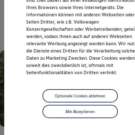
sind. Dies basiert auf einer eindeutigen Identifikatio
Digitales Bordbuch
Ihres Browsers sowie Ihres Internetgeräts. Die
Fahrerassistenz- und Sicherheitssysteme
Informationen können mit anderen Webseiten oder
Kontrollleuchten
Aktuelle Highlights
Kurzfahrprofile und Ölverdünnung
Seiten Dritter, wie z.B. Volkswagen
Batterieverordnung
Konzerngesellschaften oder Werbetreibenden, getei
XTL-Dieselkraftstoff
und Angebote
werden, sodass Ihnen auch auf anderen Webseiten
Ersatzteile und Betriebsflüssigkeiten
Original Zubehör und Lifestyle Produkte
relevante Werbung angezeigt werden kann. Wir nut
myVolkswagen
die Dienste eines Dritten für die Verarbeitung solche
myVolkswagen Business
Daten zu Marketing Zwecken. Diese Cookies werden
Elektrisch & Autonom
Elektro - & Hybridfahrzeuge
soweit dies zweckdienlich ist, oftmals mit
Unser Ansatz
Seitenfunktionalitäten von Dritten verlinkt.
Klimafreundlicher Strom
Reichweite & Ladelösungen
Reichweitensimulator
Ladezeitensimulator
Ladelösungen für Privatkunden
Optionale Cookies ablehnen
Ladelösungen für Gewerbekunden
Wallbox und Ladekabel
Alle Akzeptieren
Bidirektionales Laden
Förderung & Kosten der Elektrofahrzeuge
Fördermöglichkeiten für Privatkunden
Fördermöglichkeiten für Gewerbekunden
Kostensimulator