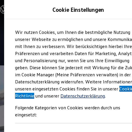
Modelle & Konfigurator
Cookie Einstellungen
Nutzfahrzeuge
Nutzfahrzeugkategorien entdecken
Modelle konfigurieren
Konfiguration laden
Zum
Zum
Modelle vergleichen
Service
Wir nutzen Cookies, um Ihnen die bestmögliche Nutzung
Hauptinhalt
Footer
Vorgängermodelle und Oldtimer
Autohaus Thomas Kapinsky
springen
springen
unserer Webseite zu ermöglichen und unsere Kommunika
Vorgängermodelle
Oldtimer
mit Ihnen zu verbessern. Wir berücksichtigen hierbei Ihr
Bulli Historie
4.8
|
71 Bewertungen
Präferenzen und verarbeiten Daten für Marketing, Analyt
Branchenlösungen & Gewerbekunden
und Personalisierung nur, wenn Sie uns Ihre Einwilligung
Umbaulösungen und Hersteller finden
Auf- und Umbauten entdecken & konfigurieren
geben. Diese können Sie jederzeit mit Wirkung für die Zu
Groß- und Sonderkunden
im Cookie Manager (Meine Präferenzen verwalten) in der
Großkunden
Datenschutzerklärung widerrufen. Weitere Informatione
Kommunen & Behörden
Journalisten
unseren eingesetzten Cookies finden Sie in unserer
Cooki
Sportvereine
Richtlinie
und unserer
Datenschutzerklärung
.
Branchenlösungen
Bau & Handwerk
Folgende Kategorien von Cookies werden durch uns
Gewerbliche Personenbeförderung
Service & mobile Werkstätten
eingesetzt:
Kurier, Logistik & Handel
Kühlfahrzeuge
Feuerwehr