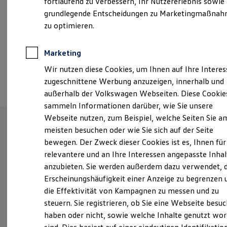
fortlaufend zu verbessern, Ihr Nutzererlebnis sowie
Kfz-Versicherung für Nutzfahrzeuge
grundlegende Entscheidungen zu Marketingmaßna
+49 30 4789960
Restschuldversicherung
Wartungsverträge
zu optimieren.
Besitzer & Service
Reparatur & Service
Ansprechpartner
Sommer-Special
Marketing
Reparatur, Pflege & Inspektion
Wir nutzen diese Cookies, um Ihnen auf Ihre Intere
Servicetermin anfragen
Termin vereinbaren
Service-Vorteile bei Volkswagen Nutzfahrzeuge
zugeschnittene Werbung anzuzeigen, innerhalb und
ServicePlus
außerhalb der Volkswagen Webseiten. Diese Cookie
Economy Service
sammeln Informationen darüber, wie Sie unsere
Räder & Reifen Service
Ersatzfahrzeuge
Webseite nutzen, zum Beispiel, welche Seiten Sie a
Notdienst und Pannenhilfe
meisten besuchen oder wie Sie sich auf der Seite
Software, Konnektivität & Apps
Unsere Leistungen
im
bewegen. Der Zweck dieser Cookies ist es, Ihnen für
California App
VW Connect für Ihren ID. Buzz
relevantere und an Ihre Interessen angepasste Inhal
Überblick
VW Connect für Ihren Transporter/Caravelle
anzubieten. Sie werden außerdem dazu verwendet, d
VW Connect für Ihren Amarok
Erscheinungshäufigkeit einer Anzeige zu begrenzen 
VW Connect für andere Modelle
Service
Connect Pro
die Effektivität von Kampagnen zu messen und zu
Fleet Interface Data
steuern. Sie registrieren, ob Sie eine Webseite besuc
Volkswagen Economy
Multistop Pathfinder
haben oder nicht, sowie welche Inhalte genutzt wo
Übersicht Software Updates
Service
Hilfreiches für Besitzer