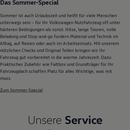
Das Sommer-Special
Autonomes Fahren
Mehr zum ID. Buzz
Online Beratung
Sommer ist auch Urlaubszeit und heißt für viele Menschen
California Welt
unterwegs sein – für Ihr Volkswagen Nutzfahrzeug oft unter
California Club
härteren Bedingungen als sonst. Hitze, lange Touren, volle
California Magazin & Ratgeber
Vanlife
Beladung und Stop-and-go fordern Material und Technik im
Ratgeber
Alltag, auf Reisen oder auch im Arbeitseinsatz. Mit unserem
Routen & Reisen
nützlichen Checks und Original Teilen bringen wir Ihr
California Reisen & Erlebnisse
California App
Fahrzeug gut vorbereitet in die warme Jahreszeit. Dazu:
California Lifestyle & Zubehör
Praktisches Zubehör wie Faltbox und Grundträger für Ihr
Übernachten im California
Fahrzeugdach schaffen Platz für alles Wichtige, was mit
Marke
Unternehmen
muss.
Karriere
Karriere im Unternehmen
Zum Sommer-Special
Karriere im Autohaus
Nachhaltigkeit
Kunden
Gesellschaft
Natur
Unsere
Service
Events
Rückblick VW Bus Festival 2023
75 Jahre Bulli Jubiläum