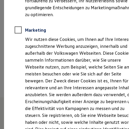
fortlaufend zu verbessern, Ihr Nutzererlebnis sowie
Montag
-
Freitag
07:00
-
18:00
Uhr
Kfz-Versicherung für Nutzfahrzeuge
grundlegende Entscheidungen zu Marketingmaßna
Restschuldversicherung
Samstag
08:30
-
12:30
Uhr
Wartungsverträge
zu optimieren.
Besitzer & Service
Am Samstag ist nur der Verkauf geöffnet.
Reparatur & Service
Sommer-Special
Marketing
bsa@glinicke.de
Reparatur, Pflege & Inspektion
Wir nutzen diese Cookies, um Ihnen auf Ihre Intere
Servicetermin anfragen
+49 5652 95840
Service-Vorteile bei Volkswagen Nutzfahrzeuge
zugeschnittene Werbung anzuzeigen, innerhalb und
ServicePlus
außerhalb der Volkswagen Webseiten. Diese Cookie
Economy Service
sammeln Informationen darüber, wie Sie unsere
Räder & Reifen Service
Ansprechpartner
Ersatzfahrzeuge
Webseite nutzen, zum Beispiel, welche Seiten Sie a
Notdienst und Pannenhilfe
meisten besuchen oder wie Sie sich auf der Seite
Software, Konnektivität & Apps
Termin vereinbaren
bewegen. Der Zweck dieser Cookies ist es, Ihnen für
California App
VW Connect für Ihren ID. Buzz
relevantere und an Ihre Interessen angepasste Inhal
VW Connect für Ihren Transporter/Caravelle
anzubieten. Sie werden außerdem dazu verwendet, d
VW Connect für Ihren Amarok
Erscheinungshäufigkeit einer Anzeige zu begrenzen 
VW Connect für andere Modelle
Connect Pro
die Effektivität von Kampagnen zu messen und zu
Fleet Interface Data
steuern. Sie registrieren, ob Sie eine Webseite besuc
Herzlich Willkommen im
Multistop Pathfinder
haben oder nicht, sowie welche Inhalte genutzt wo
Übersicht Software Updates
Autohaus Glinicke in Bad
Hilfreiches für Besitzer