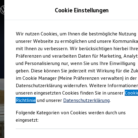
Modelle & Konfigurator
Cookie Einstellungen
Nutzfahrzeuge
Nutzfahrzeugkategorien entdecken
Modelle konfigurieren
Konfiguration laden
Zum
Zum
Modelle vergleichen
Service
Wir nutzen Cookies, um Ihnen die bestmögliche Nutzung
Hauptinhalt
Footer
Vorgängermodelle und Oldtimer
Autohaus Stöber und
springen
springen
unserer Webseite zu ermöglichen und unsere Kommunika
Vorgängermodelle
Oldtimer
mit Ihnen zu verbessern. Wir berücksichtigen hierbei Ihr
Schmidt
Bulli Historie
Präferenzen und verarbeiten Daten für Marketing, Analyt
Branchenlösungen & Gewerbekunden
und Personalisierung nur, wenn Sie uns Ihre Einwilligung
Umbaulösungen und Hersteller finden
4.4
|
42 Bewertungen
Auf- und Umbauten entdecken & konfigurieren
geben. Diese können Sie jederzeit mit Wirkung für die Zu
Groß- und Sonderkunden
im Cookie Manager (Meine Präferenzen verwalten) in der
Großkunden
Datenschutzerklärung widerrufen. Weitere Informatione
Kommunen & Behörden
Journalisten
unseren eingesetzten Cookies finden Sie in unserer
Cooki
Sportvereine
Richtlinie
und unserer
Datenschutzerklärung
.
Branchenlösungen
Bau & Handwerk
Folgende Kategorien von Cookies werden durch uns
Gewerbliche Personenbeförderung
Service & mobile Werkstätten
eingesetzt:
Kurier, Logistik & Handel
Kühlfahrzeuge
Feuerwehr