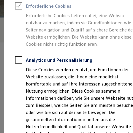
Rettungsdienste
Erforderliche Cookies
ONE Business ID Vorteile
Fahrzeugsuche & Marktplatz
Erforderliche Cookies helfen dabei, eine Website
Fahrzeugsuche
nutzbar zu machen, indem sie Grundfunktionen wie
Fahrzeuge online kaufen
Digitaler Marktplatz
Seitennavigation und Zugriff auf sichere Bereiche de
Kauf & Finanzierung
Website ermöglichen. Die Website kann ohne diese
Online-Fahrzeugbewertung
Cookies nicht richtig funktionieren.
Aktionen & Angebote
E-Auto-Förderung
Für Privatkunden
Analytics und Personalisierung
Für Gewerbekunden
Profi Paket
Diese Cookies werden genutzt, um Funktionen der
TopDeal
Verantwortlich für die Inhalte auf dieser Seite ist die Autohaus
Website zuzulassen, die Ihnen eine möglichst
Gebrauchtwagen
Stöber - Schmidt GmbH - Co. KG
(
Impressum & Rechtliches
)
ProfiPartner für Gebrauchtwagen
komfortable und auf Ihre Interessen zugeschnittene
Zertifizierte Gebrauchtwagen
Nutzung ermöglichen. Diese Cookies sammeln
Finanzierung
Informationen darüber, wie Sie unsere Webseite nu
Für Privatkunden
Unsere 
Für Gewerbekunden
zum Beispiel, welche Seiten Sie am meisten besuch
Leasing
oder wie Sie sich auf der Seite bewegen. Die
Für Privatkunden
gesammelten Informationen helfen uns die
Für Gewerbekunden
Werrastraße 13, 37242 Bad Sooden-Allendorf
Versicherungen & Garantien
Nutzerfreundlichkeit und Qualität unserer Webseite
Garantien