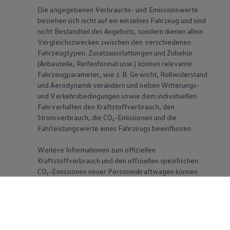
Die angegebenen Verbrauchs- und Emissionswerte
beziehen sich nicht auf ein einzelnes Fahrzeug und sind
nicht Bestandteil des Angebots, sondern dienen allein
Vergleichszwecken zwischen den verschiedenen
Fahrzeugtypen. Zusatzausstattungen und Zubehör
(Anbauteile, Reifenformat usw.) können relevante
Fahrzeugparameter, wie
z. B.
Gewicht, Rollwiderstand
und Aerodynamik verändern und neben Witterungs-
und Verkehrsbedingungen sowie dem individuellen
Fahrverhalten den Kraftstoffverbrauch, den
Stromverbrauch, die CO₂-Emissionen und die
Fahrleistungswerte eines Fahrzeugs beeinflussen.
Weitere Informationen zum offiziellen
Kraftstoffverbrauch und den offiziellen spezifischen
CO₂-Emissionen neuer Personenkraftwagen können
dem „Leitfaden über den Kraftstoffverbrauch, die CO₂-
Emissionen und den Stromverbrauch neuer
Personenkraftwagen“ entnommen werden, der an
allen Verkaufsstellen und bei der DAT Deutsche
Automobil Treuhand GmbH, Hellmuth-Hirth-Str. 1, D-