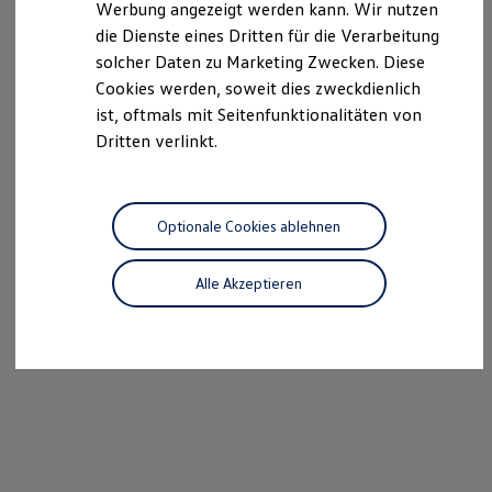
Werbung angezeigt werden kann. Wir nutzen
Kostensimulator
die Dienste eines Dritten für die Verarbeitung
Autonomes Fahren
Mehr zum ID. Buzz
solcher Daten zu Marketing Zwecken. Diese
Online Beratung
Cookies werden, soweit dies zweckdienlich
California Welt
ist, oftmals mit Seitenfunktionalitäten von
California Club
California Magazin & Ratgeber
Dritten verlinkt.
Vanlife
Ratgeber
Routen & Reisen
California Reisen & Erlebnisse
Optionale Cookies ablehnen
California App
California Lifestyle & Zubehör
Übernachten im California
Alle Akzeptieren
Marke
Unternehmen
Karriere
Karriere im Unternehmen
Karriere im Autohaus
Nachhaltigkeit
Kunden
Gesellschaft
Natur
Events
Rückblick VW Bus Festival 2023