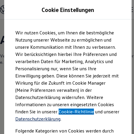
Modelle & Konfigurator
Cookie Einstellungen
Nutzfahrzeuge
Nutzfahrzeugkategorien entdecken
Modelle konfigurieren
Konfiguration laden
Zum
Zum
Modelle vergleichen
Wir nutzen Cookies, um Ihnen die bestmögliche
Hauptinhalt
Footer
Vorgängermodelle und Oldtimer
Angebote & Über uns
springen
springen
Nutzung unserer Webseite zu ermöglichen und
Vorgängermodelle
Oldtimer
unsere Kommunikation mit Ihnen zu verbessern.
Bulli Historie
Wir berücksichtigen hierbei Ihre Präferenzen und
Branchenlösungen & Gewerbekunden
Verantwortlich für die Inhalte auf dieser Seite ist die Autohaus Silberbauer
verarbeiten Daten für Marketing, Analytics und
Umbaulösungen und Hersteller finden
e. K.
(
Impressum & Rechtliches
)
Auf- und Umbauten entdecken & konfigurieren
Personalisierung nur, wenn Sie uns Ihre
Groß- und Sonderkunden
Einwilligung geben. Diese können Sie jederzeit mit
Großkunden
Wirkung für die Zukunft im Cookie Manager
Kommunen & Behörden
Leider haben wir im Moment keine
Journalisten
(Meine Präferenzen verwalten) in der
Sportvereine
aktuellen Angebote
Datenschutzerklärung widerrufen. Weitere
Branchenlösungen
Informationen zu unseren eingesetzten Cookies
Bau & Handwerk
Gewerbliche Personenbeförderung
finden Sie in unserer
Cookie-Richtlinie
und unserer
Service & mobile Werkstätten
Datenschutzerklärung
.
Kurier, Logistik & Handel
Ihre nächsten
Menschen mit Behinderung
Folgende Kategorien von Cookies werden durch
Kühlfahrzeuge