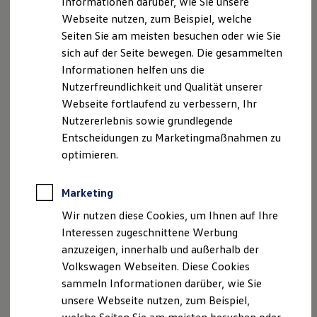
Informationen darüber, wie Sie unsere
Garantien
Webseite nutzen, zum Beispiel, welche
Kfz-Versicherung für Nutzfahrzeuge
Restschuldversicherung
Seiten Sie am meisten besuchen oder wie Sie
Wartungsverträge
sich auf der Seite bewegen. Die gesammelten
Besitzer & Service
Ihre
Ansprechpartner
Informationen helfen uns die
Reparatur & Service
Sommer-Special
Nutzerfreundlichkeit und Qualität unserer
Reparatur, Pflege & Inspektion
+49 9941 94580
Webseite fortlaufend zu verbessern, Ihr
Servicetermin anfragen
Nutzererlebnis sowie grundlegende
Service-Vorteile bei Volkswagen Nutzfahrzeuge
ServicePlus
Entscheidungen zu Marketingmaßnahmen zu
Economy Service
optimieren.
Räder & Reifen Service
Ersatzfahrzeuge
Notdienst und Pannenhilfe
Marketing
Software, Konnektivität & Apps
California App
Wir nutzen diese Cookies, um Ihnen auf Ihre
VW Connect für Ihren ID. Buzz
Interessen zugeschnittene Werbung
VW Connect für Ihren Transporter/Caravelle
anzuzeigen, innerhalb und außerhalb der
VW Connect für Ihren Amarok
Johann Iglhaut
VW Connect für andere Modelle
Volkswagen Webseiten. Diese Cookies
Connect Pro
Verkaufsberater Neu- und Gebrauchtwagen
sammeln Informationen darüber, wie Sie
Fleet Interface Data
unsere Webseite nutzen, zum Beispiel,
Multistop Pathfinder
+49 (0) 9941 / 94 58 - 13
Übersicht Software Updates