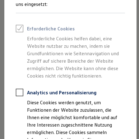
Feuerwehr
Schritte
uns eingesetzt:
Rettungsdienste
ONE Business ID Vorteile
Fahrzeugsuche & Marktplatz
Fahrzeugsuche
Erforderliche Cookies
Fahrzeuge online kaufen
Probefahrt
Digitaler Marktplatz
Erforderliche Cookies helfen dabei, eine
Kauf & Finanzierung
Website nutzbar zu machen, indem sie
Online-Fahrzeugbewertung
Aktionen & Angebote
Grundfunktionen wie Seitennavigation und
E-Auto-Förderung
Zugriff auf sichere Bereiche der Website
Für Privatkunden
ermöglichen. Die Website kann ohne diese
Beratung
Für Gewerbekunden
Profi Paket
Cookies nicht richtig funktionieren.
TopDeal
Gebrauchtwagen
ProfiPartner für Gebrauchtwagen
Analytics und Personalisierung
Zertifizierte Gebrauchtwagen
Diese Cookies werden genutzt, um
Angebote
Finanzierung
Für Privatkunden
Funktionen der Website zuzulassen, die
Für Gewerbekunden
Ihnen eine möglichst komfortable und auf
Leasing
Ihre Interessen zugeschnittene Nutzung
Für Privatkunden
Für Gewerbekunden
ermöglichen. Diese Cookies sammeln
Versicherungen & Garantien
Servicetermin anfragen