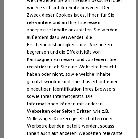
welche Seiten Sie am meisten besuchen oder
Hilfreiches für Besitzer
E-Mail schreiben
wie Sie sich auf der Seite bewegen. Der
Digitales Bordbuch
Zweck dieser Cookies ist es, Ihnen für Sie
Fahrerassistenz- und Sicherheitssysteme
Kontrollleuchten
relevantere und an Ihre Interessen
Kurzfahrprofile und Ölverdünnung
angepasste Inhalte anzubieten. Sie werden
Batterieverordnung
außerdem dazu verwendet, die
XTL-Dieselkraftstoff
Ersatzteile und Betriebsflüssigkeiten
Erscheinungshäufigkeit einer Anzeige zu
Original Zubehör und Lifestyle Produkte
begrenzen und die Effektivität von
myVolkswagen
Kampagnen zu messen und zu steuern. Sie
myVolkswagen Business
Elektrisch & Autonom
registrieren, ob Sie eine Webseite besucht
Elektro - & Hybridfahrzeuge
haben oder nicht, sowie welche Inhalte
Unser Ansatz
genutzt worden sind. Dies basiert auf einer
Klimafreundlicher Strom
Reichweite & Ladelösungen
eindeutigen Identifikation Ihres Browsers
Reichweitensimulator
sowie Ihres Internetgeräts. Die
Ladezeitensimulator
Informationen können mit anderen
Ladelösungen für Privatkunden
Ladelösungen für Gewerbekunden
Webseiten oder Seiten Dritter, wie z.B.
Wallbox und Ladekabel
Volkswagen Konzerngesellschaften oder
Bidirektionales Laden
Werbetreibenden, geteilt werden, sodass
Förderung & Kosten der Elektrofahrzeuge
Fördermöglichkeiten für Privatkunden
Ihnen auch auf anderen Webseiten relevante
Fördermöglichkeiten für Gewerbekunden