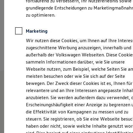
fortlaufend zu verbessern, Ihr Nutzererlebnis sowie
Samstag
08:00
-
13:00
Uhr
Kfz-Versicherung für Nutzfahrzeuge
grundlegende Entscheidungen zu Marketingmaßna
Restschuldversicherung
Wartungsverträge
zu optimieren.
+49 7802 2208
Besitzer & Service
Reparatur & Service
Sommer-Special
Marketing
Ansprechpartner
Reparatur, Pflege & Inspektion
Wir nutzen diese Cookies, um Ihnen auf Ihre Intere
Servicetermin anfragen
Service-Vorteile bei Volkswagen Nutzfahrzeuge
zugeschnittene Werbung anzuzeigen, innerhalb und
ServicePlus
Termin vereinbaren
außerhalb der Volkswagen Webseiten. Diese Cookie
Economy Service
sammeln Informationen darüber, wie Sie unsere
Räder & Reifen Service
Ersatzfahrzeuge
Webseite nutzen, zum Beispiel, welche Seiten Sie a
Notdienst und Pannenhilfe
meisten besuchen oder wie Sie sich auf der Seite
Software, Konnektivität & Apps
bewegen. Der Zweck dieser Cookies ist es, Ihnen für
California App
VW Connect für Ihren ID. Buzz
Unsere Leistungen
im
relevantere und an Ihre Interessen angepasste Inhal
VW Connect für Ihren Transporter/Caravelle
anzubieten. Sie werden außerdem dazu verwendet, d
VW Connect für Ihren Amarok
Überblick
Erscheinungshäufigkeit einer Anzeige zu begrenzen 
VW Connect für andere Modelle
Connect Pro
die Effektivität von Kampagnen zu messen und zu
Fleet Interface Data
Service
steuern. Sie registrieren, ob Sie eine Webseite besuc
Multistop Pathfinder
haben oder nicht, sowie welche Inhalte genutzt wo
Übersicht Software Updates
Hilfreiches für Besitzer