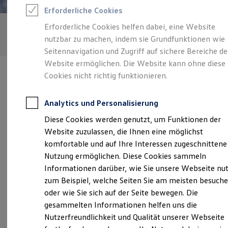
Rettungsdienste
Erforderliche Cookies
ONE Business ID Vorteile
Fahrzeugsuche & Marktplatz
Erforderliche Cookies helfen dabei, eine Website
Fahrzeugsuche
nutzbar zu machen, indem sie Grundfunktionen wie
Fahrzeuge online kaufen
Digitaler Marktplatz
Seitennavigation und Zugriff auf sichere Bereiche de
Kauf & Finanzierung
Website ermöglichen. Die Website kann ohne diese
Online-Fahrzeugbewertung
Cookies nicht richtig funktionieren.
Aktionen & Angebote
E-Auto-Förderung
Für Privatkunden
Analytics und Personalisierung
Für Gewerbekunden
Verantwortlich für die Inhalte auf dieser Seite ist die Autohaus
Profi Paket
Diese Cookies werden genutzt, um Funktionen der
Seebacher GmbH
(
Impressum & Rechtliches
)
TopDeal
Website zuzulassen, die Ihnen eine möglichst
Gebrauchtwagen
ProfiPartner für Gebrauchtwagen
komfortable und auf Ihre Interessen zugeschnittene
Zertifizierte Gebrauchtwagen
Unsere 
Nutzung ermöglichen. Diese Cookies sammeln
Finanzierung
Informationen darüber, wie Sie unsere Webseite nu
Für Privatkunden
Für Gewerbekunden
zum Beispiel, welche Seiten Sie am meisten besuch
Leasing
Vorder-Winterbach 2, 77794 Lautenbach
oder wie Sie sich auf der Seite bewegen. Die
Für Privatkunden
gesammelten Informationen helfen uns die
Für Gewerbekunden
Montag
-
Freitag
07:30
-
17:30
Uhr
Versicherungen & Garantien
Nutzerfreundlichkeit und Qualität unserer Webseite
Garantien