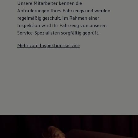
Unsere Mitarbeiter kennen die
Autonomes Fahren
Mehr zum ID. Buzz
Anforderungen Ihres Fahrzeugs und werden
Online Beratung
regelmäßig geschult. Im Rahmen einer
California Welt
Inspektion wird Ihr Fahrzeug von unseren
California Club
California Magazin & Ratgeber
Service-Spezialisten sorgfältig geprüft.
Vanlife
Ratgeber
Mehr zum Inspektionsservice
Routen & Reisen
California Reisen & Erlebnisse
California App
California Lifestyle & Zubehör
Übernachten im California
Marke
Unternehmen
Karriere
Karriere im Unternehmen
Karriere im Autohaus
Nachhaltigkeit
Kunden
Gesellschaft
Natur
Events
Rückblick VW Bus Festival 2023
75 Jahre Bulli Jubiläum