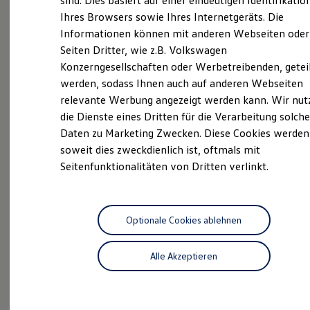
sind. Dies basiert auf einer eindeutigen Identifikatio
Digitales Bordbuch
Ihres Browsers sowie Ihres Internetgeräts. Die
Unsere
Service
Fahrerassistenz- und Sicherheitssysteme
Informationen können mit anderen Webseiten oder
Kontrollleuchten
Kurzfahrprofile und Ölverdünnung
Seiten Dritter, wie z.B. Volkswagen
Leistungen
Batterieverordnung
Konzerngesellschaften oder Werbetreibenden, getei
XTL-Dieselkraftstoff
werden, sodass Ihnen auch auf anderen Webseiten
Ersatzteile und Betriebsflüssigkeiten
Original Zubehör und Lifestyle Produkte
relevante Werbung angezeigt werden kann. Wir nut
myVolkswagen
die Dienste eines Dritten für die Verarbeitung solche
myVolkswagen Business
Daten zu Marketing Zwecken. Diese Cookies werden
Elektrisch & Autonom
Elektro - & Hybridfahrzeuge
soweit dies zweckdienlich ist, oftmals mit
Unser Ansatz
Seitenfunktionalitäten von Dritten verlinkt.
Klimafreundlicher Strom
Reichweite & Ladelösungen
Reichweitensimulator
Ladezeitensimulator
Ladelösungen für Privatkunden
Optionale Cookies ablehnen
Ladelösungen für Gewerbekunden
Wallbox und Ladekabel
Inspektionsservice
Alle Akzeptieren
Bidirektionales Laden
Förderung & Kosten der Elektrofahrzeuge
Fördermöglichkeiten für Privatkunden
Profis am Werk: Lassen Sie alle
Fördermöglichkeiten für Gewerbekunden
Wartungsarbeiten von uns durchführen.
Kostensimulator