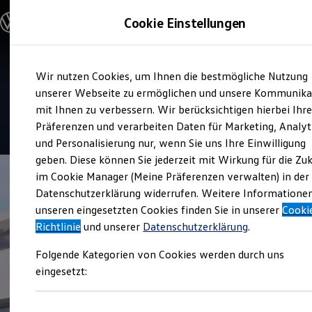
Modelle & Konfigurator
Cookie Einstellungen
Nutzfahrzeuge
Nutzfahrzeugkategorien entdecken
Modelle konfigurieren
Konfiguration laden
Zum
Zum
Modelle vergleichen
Service
Wir nutzen Cookies, um Ihnen die bestmögliche Nutzung
Hauptinhalt
Footer
Vorgängermodelle und Oldtimer
Autohaus Seebacher
springen
springen
unserer Webseite zu ermöglichen und unsere Kommunika
Vorgängermodelle
Oldtimer
mit Ihnen zu verbessern. Wir berücksichtigen hierbei Ihr
Bulli Historie
5
|
23 Bewertungen
Präferenzen und verarbeiten Daten für Marketing, Analyt
Branchenlösungen & Gewerbekunden
und Personalisierung nur, wenn Sie uns Ihre Einwilligung
Umbaulösungen und Hersteller finden
Auf- und Umbauten entdecken & konfigurieren
geben. Diese können Sie jederzeit mit Wirkung für die Zu
Groß- und Sonderkunden
im Cookie Manager (Meine Präferenzen verwalten) in der
Großkunden
Datenschutzerklärung widerrufen. Weitere Informatione
Kommunen & Behörden
Journalisten
unseren eingesetzten Cookies finden Sie in unserer
Cooki
Sportvereine
Richtlinie
und unserer
Datenschutzerklärung
.
Branchenlösungen
Bau & Handwerk
Folgende Kategorien von Cookies werden durch uns
Gewerbliche Personenbeförderung
Service & mobile Werkstätten
eingesetzt:
Kurier, Logistik & Handel
Kühlfahrzeuge
Feuerwehr