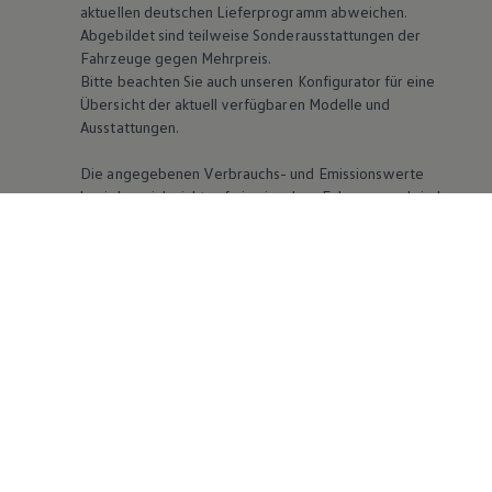
aktuellen deutschen Lieferprogramm abweichen.
Abgebildet sind teilweise Sonderausstattungen der
Fahrzeuge gegen Mehrpreis.
Bitte beachten Sie auch unseren Konfigurator für eine
Übersicht der aktuell verfügbaren Modelle und
Ausstattungen.
Die angegebenen Verbrauchs- und Emissionswerte
beziehen sich nicht auf ein einzelnes Fahrzeug und sind
nicht Bestandteil des Angebots, sondern dienen allein
Vergleichszwecken zwischen den verschiedenen
Fahrzeugtypen. Zusatzausstattungen und Zubehör
(Anbauteile, Reifenformat usw.) können relevante
Fahrzeugparameter, wie
z. B.
Gewicht, Rollwiderstand
und Aerodynamik verändern und neben Witterungs-
und Verkehrsbedingungen sowie dem individuellen
Fahrverhalten den Kraftstoffverbrauch, den
Stromverbrauch, die CO₂-Emissionen und die
Fahrleistungswerte eines Fahrzeugs beeinflussen.
Weitere Informationen zum offiziellen