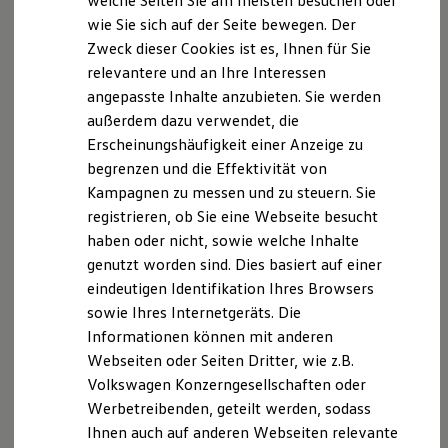
welche Seiten Sie am meisten besuchen oder
Digitales Bordbuch
Handwerkskammer Münster
wie Sie sich auf der Seite bewegen. Der
Fahrerassistenz- und Sicherheitssysteme
Bismarckallee 1
Zweck dieser Cookies ist es, Ihnen für Sie
Kontrollleuchten
48151 Münster
Kurzfahrprofile und Ölverdünnung
relevantere und an Ihre Interessen
Batterieverordnung
angepasste Inhalte anzubieten. Sie werden
XTL-Dieselkraftstoff
http://www.hwk-muenster.de/Eingetragen
in die
außerdem dazu verwendet, die
Ersatzteile und Betriebsflüssigkeiten
Handwerksrolle,
Original Zubehör und Lifestyle Produkte
Erscheinungshäufigkeit einer Anzeige zu
Betriebsnummer: 40593721-U
myVolkswagen
begrenzen und die Effektivität von
myVolkswagen Business
Industrie- und Handelskammer Nord Westfalen
Kampagnen zu messen und zu steuern. Sie
Elektrisch & Autonom
Sentmaringer Weg 61
Elektro - & Hybridfahrzeuge
registrieren, ob Sie eine Webseite besucht
48151 Münster
Unser Ansatz
haben oder nicht, sowie welche Inhalte
Klimafreundlicher Strom
http://www.ihk-nordwestfalen.de/Eingetragen
genutzt worden sind. Dies basiert auf einer
Reichweite & Ladelösungen
unter der Nummer: 1000 1262177
Reichweitensimulator
eindeutigen Identifikation Ihres Browsers
Ladezeitensimulator
sowie Ihres Internetgeräts. Die
Ladelösungen für Privatkunden
Informationen können mit anderen
Ladelösungen für Gewerbekunden
Datenschutzerklärung
Wallbox und Ladekabel
Webseiten oder Seiten Dritter, wie z.B.
Bidirektionales Laden
Volkswagen Konzerngesellschaften oder
Förderung & Kosten der Elektrofahrzeuge
A. Verantwortlicher
Werbetreibenden, geteilt werden, sodass
Fördermöglichkeiten für Privatkunden
Fördermöglichkeiten für Gewerbekunden
Ihnen auch auf anderen Webseiten relevante
Kostensimulator