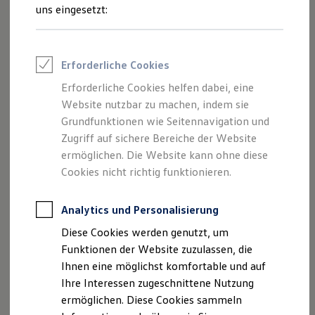
und Angeboten, die auf dieser Webseite
Rettungsdienste
uns eingesetzt:
ONE Business ID Vorteile
speziell aufgeführt sind.
Fahrzeugsuche & Marktplatz
Fahrzeugsuche
Fahrzeuge online kaufen
Erforderliche Cookies
Digitaler Marktplatz
Kauf & Finanzierung
Erforderliche Cookies helfen dabei, eine
Impressum
Online-Fahrzeugbewertung
Website nutzbar zu machen, indem sie
Aktionen & Angebote
E-Auto-Förderung
Grundfunktionen wie Seitennavigation und
Datenschutzerklärung
Für Privatkunden
Zugriff auf sichere Bereiche der Website
Für Gewerbekunden
ermöglichen. Die Website kann ohne diese
Profi Paket
TopDeal
Cookies nicht richtig funktionieren.
Impressum
Gebrauchtwagen
ProfiPartner für Gebrauchtwagen
Zertifizierte Gebrauchtwagen
Analytics und Personalisierung
Autohaus Schürmann GmbH
Finanzierung
Diese Cookies werden genutzt, um
Feldstr. 276
Für Privatkunden
Für Gewerbekunden
Funktionen der Website zuzulassen, die
45701 Herten
Leasing
Ihnen eine möglichst komfortable und auf
Für Privatkunden
Telefon: 02366 8877-0
Ihre Interessen zugeschnittene Nutzung
Für Gewerbekunden
Fax: 02366 6063
Versicherungen & Garantien
ermöglichen. Diese Cookies sammeln
Garantien
E-Mail:
info@autohaus-schuermann.de