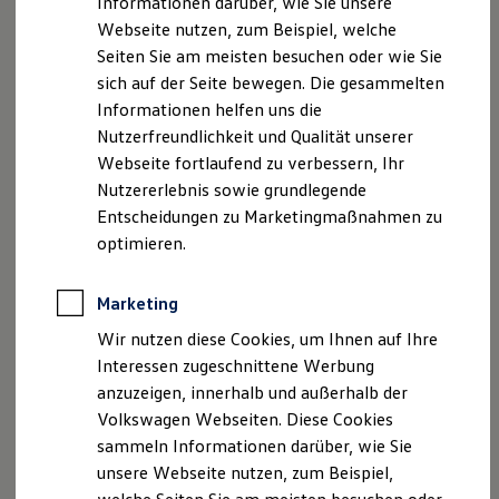
Informationen darüber, wie Sie unsere
Kfz-Versicherung für Nutzfahrzeuge
Webseite nutzen, zum Beispiel, welche
Restschuldversicherung
Geschäftsführer: Bernd Schürmann
Wartungsverträge
Seiten Sie am meisten besuchen oder wie Sie
Besitzer & Service
USt. ID-Nummer: DE 813044982
sich auf der Seite bewegen. Die gesammelten
Reparatur & Service
Handelsregister: HRG Recklinghausen HRB 2412
Informationen helfen uns die
Sommer-Special
Reparatur, Pflege & Inspektion
Nutzerfreundlichkeit und Qualität unserer
Hinweis gemäß § 36
Servicetermin anfragen
Webseite fortlaufend zu verbessern, Ihr
Service-Vorteile bei Volkswagen Nutzfahrzeuge
Verbraucherstreitbeilegungsgesetz
Nutzererlebnis sowie grundlegende
ServicePlus
Der Verkäufer/Auftragnehmer wird nicht an einem
Economy Service
Entscheidungen zu Marketingmaßnahmen zu
Streitbeilegungsverfahren vor einer
Räder & Reifen Service
optimieren.
Ersatzfahrzeuge
Verbraucherschlichtungsstelle im Sinne des VSBG
Notdienst und Pannenhilfe
teilnehmen und ist hierzu auch nicht verpflichtet.
Software, Konnektivität & Apps
Marketing
California App
Unser Datenschutzbeauftragter :
VW Connect für Ihren ID. Buzz
Wir nutzen diese Cookies, um Ihnen auf Ihre
VW Connect für Ihren Transporter/Caravelle
exkulpa gmbh
Interessen zugeschnittene Werbung
VW Connect für Ihren Amarok
Waldfeuchter Str. 266
anzuzeigen, innerhalb und außerhalb der
VW Connect für andere Modelle
52525 Heinsberg
Connect Pro
Volkswagen Webseiten. Diese Cookies
Fleet Interface Data
Tel.: 02452/993311
sammeln Informationen darüber, wie Sie
Multistop Pathfinder
unsere Webseite nutzen, zum Beispiel,
Übersicht Software Updates
Zuständige Kammern:
Hilfreiches für Besitzer