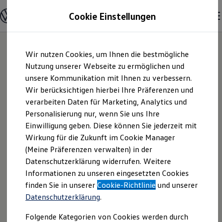
Modelle & Konfigurator
Cookie Einstellungen
Nutzfahrzeuge
Nutzfahrzeugkategorien entdecken
Modelle konfigurieren
Konfiguration laden
Zum
Zum
Modelle vergleichen
Wir nutzen Cookies, um Ihnen die bestmögliche
Hauptinhalt
Footer
Vorgängermodelle und Oldtimer
springen
springen
Nutzung unserer Webseite zu ermöglichen und
Vorgängermodelle
Oldtimer
unsere Kommunikation mit Ihnen zu verbessern.
Autohaus
Bulli Historie
Wir berücksichtigen hierbei Ihre Präferenzen und
Branchenlösungen & Gewerbekunden
verarbeiten Daten für Marketing, Analytics und
Umbaulösungen und Hersteller finden
Schürmann GmbH |
Auf- und Umbauten entdecken & konfigurieren
Personalisierung nur, wenn Sie uns Ihre
Groß- und Sonderkunden
Einwilligung geben. Diese können Sie jederzeit mit
Impressum &
Großkunden
Wirkung für die Zukunft im Cookie Manager
Kommunen & Behörden
Journalisten
(Meine Präferenzen verwalten) in der
Rechtliches
Sportvereine
Datenschutzerklärung widerrufen. Weitere
Branchenlösungen
Informationen zu unseren eingesetzten Cookies
Bau & Handwerk
Gewerbliche Personenbeförderung
Hier finden Sie Informationen über die
finden Sie in unserer
Cookie-Richtlinie
und unserer
Service & mobile Werkstätten
Datenschutzerklärung
.
Autohaus Schürmann GmbH als
Kurier, Logistik & Handel
Kühlfahrzeuge
verantwortliche Anbieterin von Inhalten
Folgende Kategorien von Cookies werden durch
Feuerwehr